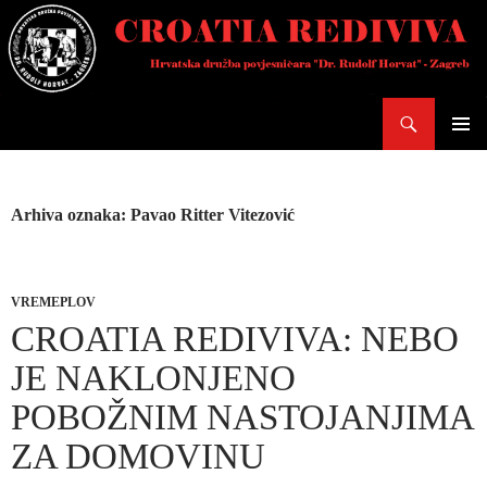
Skoči
do
sadržaja
Pretraži
PRIMAR
IZBORN
Arhiva oznaka: Pavao Ritter Vitezović
VREMEPLOV
CROATIA REDIVIVA: NEBO
JE NAKLONJENO
POBOŽNIM NASTOJANJIMA
ZA DOMOVINU