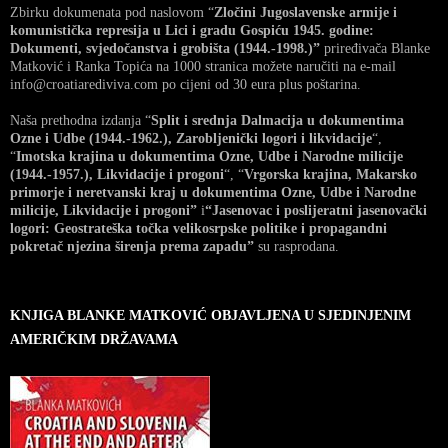
Zbirku dokumenata pod naslovom “
Zločini Jugoslavenske armije i
komunistička represija u Lici i gradu Gospiću 1945. godine:
Dokumenti, svjedočanstva i grobišta (1944.-1998.)”
priređivača Blanke
Matković i Ranka Topića na 1000 stranica možete naručiti na e-mail
info@croatiarediviva.com po cijeni od 30 eura plus poštarina.
Naša prethodna izdanja “
Split i srednja Dalmacija u dokumentima
Ozne i Udbe (1944.-1962.), Zarobljenički logori i likvidacije
“,
“
Imotska krajina u dokumentima Ozne, Udbe i Narodne milicije
(1944.-1957.), Likvidacije i progoni
“, “
Vrgorska krajina, Makarsko
primorje i neretvanski kraj u dokumentima Ozne, Udbe i Narodne
milicije, Likvidacije i progoni”
i
“Jasenovac i poslijeratni jasenovački
logori: Geostrateška točka velikosrpske politike i propagandni
pokretač njezina širenja prema zapadu”
su rasprodana.
KNJIGA BLANKE MATKOVIĆ OBJAVLJENA U SJEDINJENIM
AMERIČKIM DRŽAVAMA