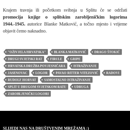
Krajem travnja ili početkom svibnja u Splitu će se održati
promocija knjige o splitskim zarobljeničkim logorima
1944.-1945.
autorice Blanke Matković, a točno mjesto i vrijeme
objavit ćemo naknadno.
"OŽIVJELA HRVATSKA"
BLANKA MATKOVIĆ
DRAGO ŠTOKIĆ
DRUGI SVJETSKI RAT
FIRULE
GRIPE
HRVATSKA DRUŽBA POVJESNIČARA
ISTRAŽIVANJE
JASENOVAC
LOGOR
PAVAO RITTER VITEZOVIĆ
RADOVI
RUDOLF HORVAT
SAMOSTALNO ISTRAŽIVANJE
SPLIT U DRUGOM SVJETSKOM RATU
UDRUGA
ZAROBLJENIČKI LOGORI
SLIJEDI NAS NA DRUŠTVENIM MREŽAMA :)