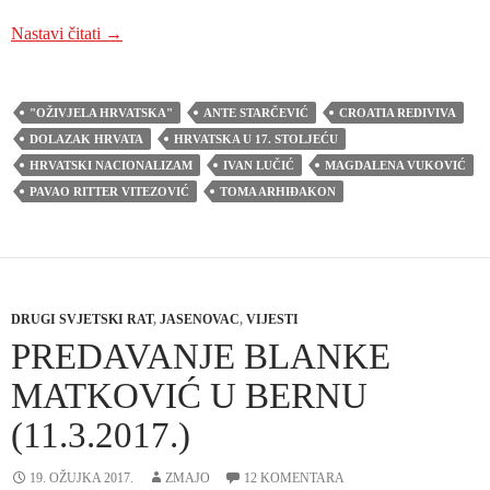
CROATIA REDIVIVA: Nebo je naklonjeno pobožnim n
Nastavi čitati
→
"OŽIVJELA HRVATSKA"
ANTE STARČEVIĆ
CROATIA REDIVIVA
DOLAZAK HRVATA
HRVATSKA U 17. STOLJEĆU
HRVATSKI NACIONALIZAM
IVAN LUČIĆ
MAGDALENA VUKOVIĆ
PAVAO RITTER VITEZOVIĆ
TOMA ARHIĐAKON
DRUGI SVJETSKI RAT
,
JASENOVAC
,
VIJESTI
PREDAVANJE BLANKE
MATKOVIĆ U BERNU
(11.3.2017.)
19. OŽUJKA 2017.
ZMAJO
12 KOMENTARA