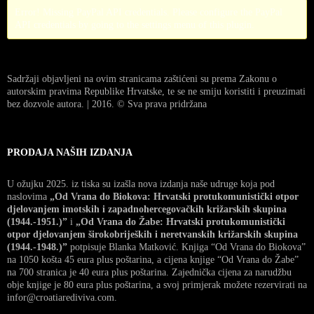
Error! Missing PayPal API credentials. Please configure the PayPal
API credentials by going to the settings menu of this plugin.
Sadržaji objavljeni na ovim stranicama zaštićeni su prema Zakonu o
autorskim pravima Republike Hrvatske, te se ne smiju koristiti i preuzimati
bez dozvole autora. | 2016. © Sva prava pridržana
PRODAJA NAŠIH IZDANJA
U ožujku 2025. iz tiska su izašla nova izdanja naše udruge koja pod
naslovima
„Od Vrana do Biokova: Hrvatski protukomunistički otpor
djelovanjem imotskih i zapadnohercegovačkih križarskih skupina
(1944.-1951.)”
i
„Od Vrana do Žabe: Hrvatski protukomunistički
otpor djelovanjem širokobrijeških i neretvanskih križarskih skupina
(1944.-1948.)”
potpisuje Blanka Matković. Knjiga “Od Vrana do Biokova”
na 1050 košta 45 eura plus poštarina, a cijena knjige “Od Vrana do Žabe”
na 700 stranica je 40 eura plus poštarina. Zajednička cijena za narudžbu
obje knjige je 80 eura plus poštarina, a svoj primjerak možete rezervirati na
infor@croatiarediviva.com.