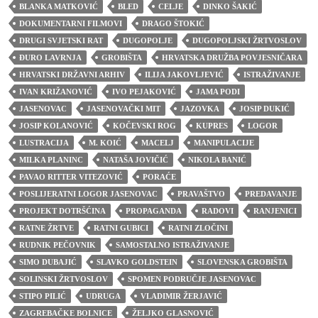
BLANKA MATKOVIĆ
BLED
CELJE
DINKO ŠAKIĆ
DOKUMENTARNI FILMOVI
DRAGO ŠTOKIĆ
DRUGI SVJETSKI RAT
DUGOPOLJE
DUGOPOLJSKI ŽRTVOSLOV
ĐURO LAVRNJA
GROBIŠTA
HRVATSKA DRUŽBA POVJESNIČARA
HRVATSKI DRŽAVNI ARHIV
ILIJA JAKOVLJEVIĆ
ISTRAŽIVANJE
IVAN KRIŽANOVIĆ
IVO PEJAKOVIĆ
JAMA PODI
JASENOVAC
JASENOVAČKI MIT
JAZOVKA
JOSIP DUKIĆ
JOSIP KOLANOVIĆ
KOČEVSKI ROG
KUPRES
LOGOR
LUSTRACIJA
M. KOIĆ
MACELJ
MANIPULACIJE
MILKA PLANINC
NATAŠA JOVIČIĆ
NIKOLA BANIĆ
PAVAO RITTER VITEZOVIĆ
PORAĆE
POSLIJERATNI LOGOR JASENOVAC
PRAVAŠTVO
PREDAVANJE
PROJEKT DOTRŠĆINA
PROPAGANDA
RADOVI
RANJENICI
RATNE ŽRTVE
RATNI GUBICI
RATNI ZLOČINI
RUDNIK PEČOVNIK
SAMOSTALNO ISTRAŽIVANJE
SIMO DUBAJIĆ
SLAVKO GOLDSTEIN
SLOVENSKA GROBIŠTA
SOLINSKI ŽRTVOSLOV
SPOMEN PODRUČJE JASENOVAC
STIPO PILIĆ
UDRUGA
VLADIMIR ŽERJAVIĆ
ZAGREBAČKE BOLNICE
ŽELJKO GLASNOVIĆ