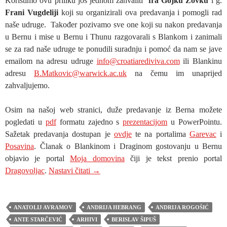
Koristimo ovu priliku još jednom zahvaliti
fra Gojku Zovku
i g.
Frani Vugdeliji
koji su organizirali ova predavanja i pomogli rad
naše udruge. Također pozivamo sve one koji su nakon predavanja
u Bernu i mise u Bernu i Thunu razgovarali s Blankom i zanimali
se za rad naše udruge te ponudili suradnju i pomoć da nam se jave
emailom na adresu udruge
info@croatiarediviva.com
ili Blankinu
adresu
B.Matkovic@warwick.ac.uk
na čemu im unaprijed
zahvaljujemo.
Osim na našoj web stranici, duže predavanje iz Berna možete
pogledati u
pdf
formatu zajedno s
prezentacijom
u PowerPointu.
Sažetak predavanja dostupan je
ovdje
te na portalima
Garevac
i
Posavina
. Članak o Blankinom i Draginom gostovanju u Bernu
objavio je portal
Moja domovina
čiji je tekst prenio portal
PREDAVANJE BLANKE MATKOVIĆ U 
Dragovoljac
.
Nastavi čitati
→
ANATOLIJ AVRAMOV
ANDRIJA HEBRANG
ANDRIJA ROGOŠIĆ
ANTE STARČEVIĆ
ARHIVI
BERISLAV ŠIPUŠ