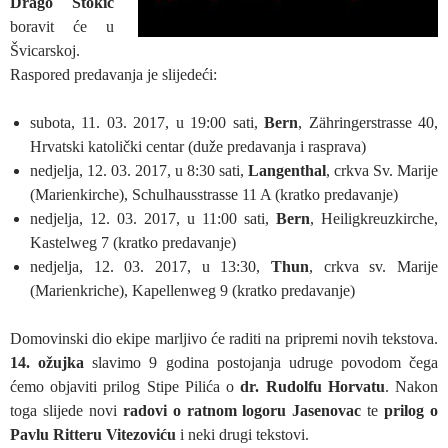
Drago Štokić
boravit će u
Švicarskoj.
Raspored predavanja je slijedeći:
subota, 11. 03. 2017, u 19:00 sati,
Bern
, Zähringerstrasse 40,
Hrvatski katolički centar (duže predavanja i rasprava)
nedjelja, 12. 03. 2017, u 8:30 sati,
Langenthal
, crkva Sv. Marije
(Marienkirche), Schulhausstrasse 11 A (kratko predavanje)
nedjelja, 12. 03. 2017, u 11:00 sati,
Bern
, Heiligkreuzkirche,
Kastelweg 7 (kratko predavanje)
nedjelja, 12. 03. 2017, u 13:30,
Thun
, crkva sv. Marije
(Marienkriche), Kapellenweg 9 (kratko predavanje)
Domovinski dio ekipe marljivo će raditi na pripremi novih tekstova.
14. ožujka
slavimo 9 godina postojanja udruge povodom čega
ćemo objaviti prilog Stipe Pilića o
dr. Rudolfu Horvatu
. Nakon
toga slijede novi
radovi o ratnom logoru Jasenovac
te
prilog o
Pavlu Ritteru Vitezoviću
i neki drugi tekstovi.