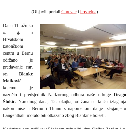
(Objavili portali
Garevac
i
Posavina
)
Dana 11. ožujka
o. g. u
Hrvatskom
katoličkom
centru u Bernu
održano je
predavanje
mr.
sc. Blanke
Matković
kojemu je
nazočio i predsjednik Nadzornog odbora naše udruge
Drago
Štokić
. Narednog dana, 12. ožujka, održana su kraća izlaganja
nakon mise u Bernu i Thunu s napomenom da je izlaganje u
Langenthalu moralo biti otkazano zbog Blankine bolesti.