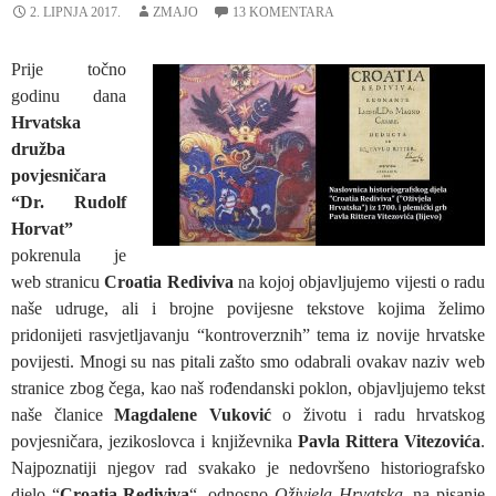
2. LIPNJA 2017.
ZMAJO
13 KOMENTARA
Prije točno
godinu dana
Hrvatska
družba
povjesničara
“Dr. Rudolf
Horvat”
pokrenula je
web stranicu
Croatia Rediviva
na kojoj objavljujemo vijesti o radu
naše udruge, ali i brojne povijesne tekstove kojima želimo
pridonijeti rasvjetljavanju “kontroverznih” tema iz novije hrvatske
povijesti. Mnogi su nas pitali zašto smo odabrali ovakav naziv web
stranice zbog čega, kao naš rođendanski poklon, objavljujemo tekst
naše članice
Magdalene Vuković
o životu i radu hrvatskog
povjesničara, jezikoslovca i književnika
Pavla Rittera Vitezovića
.
Najpoznatiji njegov rad svakako je nedovršeno historiografsko
djelo “
Croatia Rediviva
“, odnosno
Oživjela Hrvatska
, na pisanje