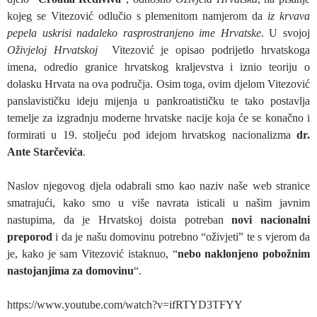
kojeg se Vitezović odlučio s plemenitom namjerom da
iz krvava
pepela uskrisi nadaleko rasprostranjeno ime Hrvatske
. U svojoj
Oživjeloj Hrvatskoj
Vitezović je opisao podrijetlo hrvatskoga
imena, odredio granice hrvatskog kraljevstva i iznio teoriju o
dolasku Hrvata na ova područja. Osim toga, ovim djelom Vitezović
panslavističku ideju mijenja u pankroatističku te tako postavlja
temelje za izgradnju moderne hrvatske nacije koja će se konačno i
formirati u 19. stoljeću pod idejom hrvatskog nacionalizma
dr.
Ante Starčevića
.
Naslov njegovog djela odabrali smo kao naziv naše web stranice
smatrajući, kako smo u više navrata isticali u našim javnim
nastupima, da je Hrvatskoj doista potreban
novi nacionalni
preporod
i da je našu domovinu potrebno “oživjeti” te s vjerom da
je, kako je sam Vitezović istaknuo, “
nebo naklonjeno pobožnim
nastojanjima za domovinu
“.
https://www.youtube.com/watch?v=ifRTYD3TFYY