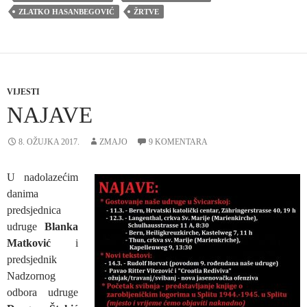
ZLATKO HASANBEGOVIĆ
ŽRTVE
VIJESTI
NAJAVE
8. OŽUJKA 2017.
ZMAJO
9 KOMENTARA
U nadolazećim
danima
predsjednica
udruge
Blanka
Matković
i
predsjednik
Nadzornog
odbora udruge