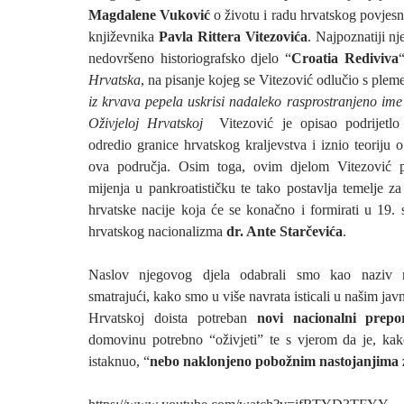
Magdalene Vuković
o životu i radu hrvatskog povjesni
književnika
Pavla Rittera Vitezovića
. Najpoznatiji n
nedovršeno historiografsko djelo “
Croatia Rediviva
Hrvatska
, na pisanje kojeg se Vitezović odlučio s pl
iz krvava pepela uskrisi nadaleko rasprostranjeno im
Oživjeloj Hrvatskoj
Vitezović je opisao podrijetlo
odredio granice hrvatskog kraljevstva i iznio teoriju
ova područja. Osim toga, ovim djelom Vitezović pa
mijenja u pankroatističku te tako postavlja temelje z
hrvatske nacije koja će se konačno i formirati u 19. 
hrvatskog nacionalizma
dr. Ante Starčevića
.
Naslov njegovog djela odabrali smo kao naziv 
smatrajući, kako smo u više navrata isticali u našim jav
Hrvatskoj doista potreban
novi nacionalni prepo
domovinu potrebno “oživjeti” te s vjerom da je, ka
istaknuo, “
nebo naklonjeno pobožnim nastojanjima