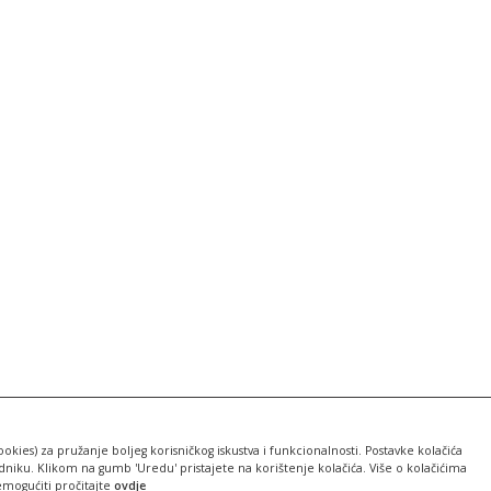
ookies) za pružanje boljeg korisničkog iskustva i funkcionalnosti. Postavke kolačića
iku. Klikom na gumb 'Uredu' pristajete na korištenje kolačića. Više o kolačićima
emogućiti pročitajte
ovdje