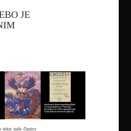
EBO JE
NIM
 tekst naše članice