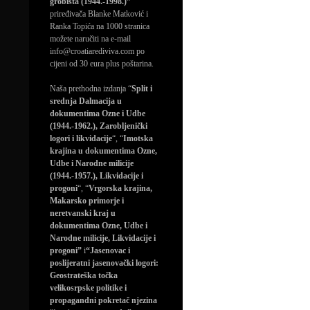
grobišta (1944.-1998.)”
priređivača Blanke Matković i
Ranka Topića na 1000 stranica
možete naručiti na e-mail
info@croatiarediviva.com po
cijeni od 30 eura plus poštarina.
Naša prethodna izdanja “
Split i
srednja Dalmacija u
dokumentima Ozne i Udbe
(1944.-1962.), Zarobljenički
logori i likvidacije
“, “
Imotska
krajina u dokumentima Ozne,
Udbe i Narodne milicije
(1944.-1957.), Likvidacije i
progoni
“, “
Vrgorska krajina,
Makarsko primorje i
neretvanski kraj u
dokumentima Ozne, Udbe i
Narodne milicije, Likvidacije i
progoni”
i
“Jasenovac i
poslijeratni jasenovački logori:
Geostrateška točka
velikosrpske politike i
propagandni pokretač njezina