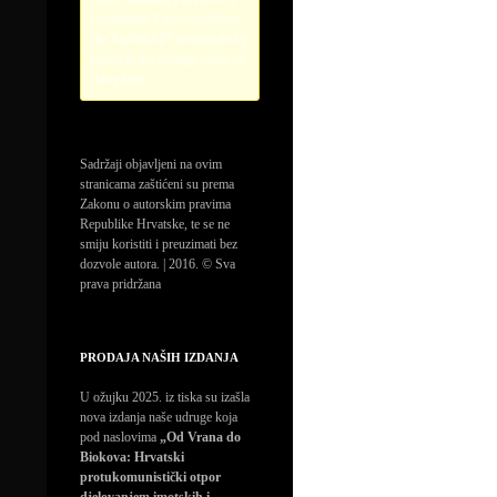
credentials. Please configure
the PayPal API credentials by
going to the settings menu of
this plugin.
Sadržaji objavljeni na ovim
stranicama zaštićeni su prema
Zakonu o autorskim pravima
Republike Hrvatske, te se ne
smiju koristiti i preuzimati bez
dozvole autora. | 2016. © Sva
prava pridržana
PRODAJA NAŠIH IZDANJA
U ožujku 2025. iz tiska su izašla
nova izdanja naše udruge koja
pod naslovima
„Od Vrana do
Biokova: Hrvatski
protukomunistički otpor