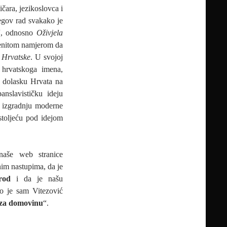
čara, jezikoslovca i
jegov rad svakako je
“, odnosno
Oživjela
emenitom namjerom da
e Hrvatske
. U svojoj
 hrvatskoga imena,
 o dolasku Hrvata na
nslavističku ideju
a izgradnju moderne
stoljeću pod idejom
naše web stranice
nim nastupima, da je
rod
i da je našu
ko je sam Vitezović
 za domovinu
“.