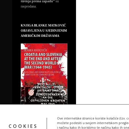
širenja prema zapadu”
su
rasprodana.
KNJIGA BLANKE MATKOVIĆ
OBJAVLJENA U SJEDINJENIM
AMERIČKIM DRŽAVAMA
Ove internetske stranice koriste kolačiće (tzv. c
možete podesiti u svojem internetskom pregledn
COOKIES
i načinu kako ih koristimo te načinu kako ih on