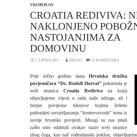
VREMEPLOV
CROATIA REDIVIVA: N
NAKLONJENO POBOŽ
NASTOJANJIMA ZA
DOMOVINU
2. LIPNJA 2017.
ZMAJO
13 KOMENTARA
Prije točno godinu dana
Hrvatska družba
povjesničara “Dr. Rudolf Horvat”
pokrenula je
web stranicu
Croatia Rediviva
na kojoj
objavljujemo vijesti o radu naše udruge, ali i
brojne povijesne tekstove kojima želimo
pridonijeti rasvjetljavanju “kontroverznih” tema iz
novije hrvatske povijesti. Mnogi su nas pitali
zašto smo odabrali ovakav naziv web stranice
zbog čega, kao naš rođendanski poklon, objavljujemo