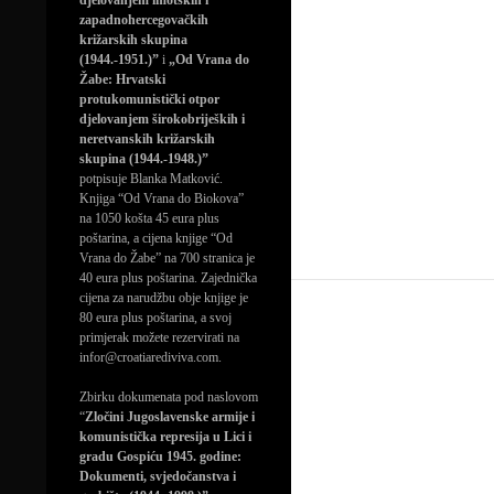
djelovanjem imotskih i
zapadnohercegovačkih
križarskih skupina
(1944.-1951.)”
i
„Od Vrana do
Žabe: Hrvatski
protukomunistički otpor
djelovanjem širokobrijeških i
neretvanskih križarskih
skupina (1944.-1948.)”
potpisuje Blanka Matković.
Knjiga “Od Vrana do Biokova”
na 1050 košta 45 eura plus
poštarina, a cijena knjige “Od
Vrana do Žabe” na 700 stranica je
40 eura plus poštarina. Zajednička
cijena za narudžbu obje knjige je
80 eura plus poštarina, a svoj
primjerak možete rezervirati na
infor@croatiarediviva.com.
Zbirku dokumenata pod naslovom
“
Zločini Jugoslavenske armije i
komunistička represija u Lici i
gradu Gospiću 1945. godine:
Dokumenti, svjedočanstva i