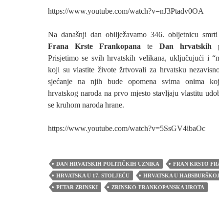
https://www.youtube.com/watch?v=nJ3Ptadv0OA
Na današnji dan obilježavamo 346. obljetnicu smrt
Frana Krste Frankopana
te
Dan hrvatskih p
Prisjetimo se svih hrvatskih velikana, uključujući i “
koji su vlastite živote žrtvovali za hrvatsku nezavis
sjećanje na njih bude opomena svima onima koji
hrvatskog naroda na prvo mjesto stavljaju vlastitu udob
se kruhom naroda hrane.
https://www.youtube.com/watch?v=5SsGV4ibaOc
DAN HRVATSKIH POLITIČKIH UZNIKA
FRAN KRSTO F
HRVATSKA U 17. STOLJEĆU
HRVATSKA U HABSBURŠKO
PETAR ZRINSKI
ZRINSKO-FRANKOPANSKA UROTA