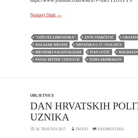
https://www.youtube.com/watch?v=ifRTYD3TFYY
CROATIA REDIVIVA: Nebo je naklonjen
Nastavi čitati
→
"OŽIVJELA HRVATSKA"
ANTE STARČEVIĆ
CROATIA
DOLAZAK HRVATA
HRVATSKA U 17. STOLJEĆU
HRVATSKI NACIONALIZAM
IVAN LUČIĆ
MAGDALEN
PAVAO RITTER VITEZOVIĆ
TOMA ARHIĐAKON
OBLJETNICE
DAN HRVATSKIH POLI
UZNIKA
30. TRAVNJA 2017.
ZMAJO
8 KOMENTARA