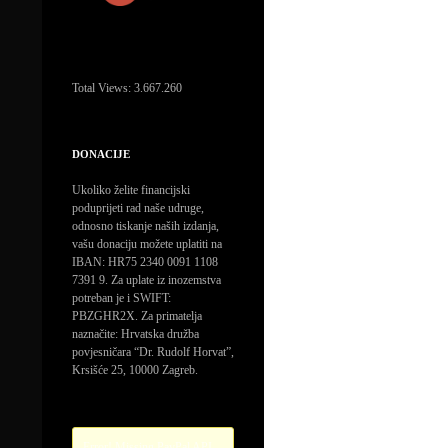
Total Views:
3.667.260
DONACIJE
Ukoliko želite financijski
poduprijeti rad naše udruge,
odnosno tiskanje naših izdanja,
vašu donaciju možete uplatiti na
IBAN: HR75 2340 0091 1108
7391 9. Za uplate iz inozemstva
potreban je i SWIFT:
PBZGHR2X. Za primatelja
naznačite: Hrvatska družba
povjesničara “Dr. Rudolf Horvat”,
Krsišće 25, 10000 Zagreb.
Error! Missing PayPal API