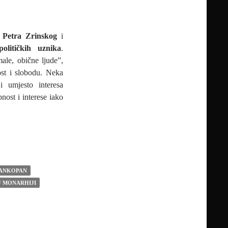
i
Petra Zrinskog
i
olitičkih uznika
.
male, obične ljude”,
nost i slobodu. Neka
 umjesto interesa
nost i interese iako
RANKOPAN
J MONARHIJI