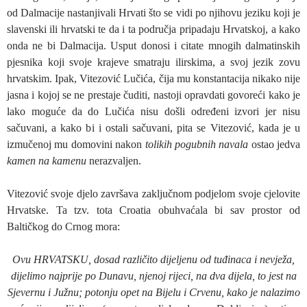
od Dalmacije nastanjivali Hrvati što se vidi po njihovu jeziku koji je
slavenski ili hrvatski te da i ta područja pripadaju Hrvatskoj, a kako
onda ne bi Dalmacija. Usput donosi i citate mnogih dalmatinskih
pjesnika koji svoje krajeve smatraju ilirskima, a svoj jezik zovu
hrvatskim. Ipak, Vitezović Lučića, čija mu konstantacija nikako nije
jasna i kojoj se ne prestaje čuditi, nastoji opravdati govoreći kako je
lako moguće da do Lučića nisu došli određeni izvori jer nisu
sačuvani, a kako bi i ostali sačuvani, pita se Vitezović, kada je u
izmučenoj mu domovini nakon
tolikih pogubnih navala
ostao jedva
kamen na kamenu
nerazvaljen.
Vitezović svoje djelo završava zaključnom podjelom svoje cjelovite
Hrvatske. Ta tzv. tota Croatia obuhvaćala bi sav prostor od
Baltičkog do Crnog mora:
Ovu HRVATSKU, dosad različito dijeljenu od tuđinaca i nevježa,
dijelimo najprije po Dunavu, njenoj rijeci, na dva dijela, to jest na
Sjevernu i Južnu; potonju opet na Bijelu i Crvenu, kako je nalazimo