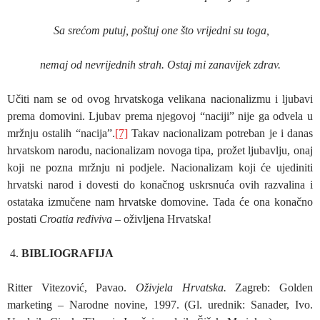
Sa srećom putuj, poštuj one što vrijedni su toga,
nemaj od nevrijednih strah. Ostaj mi zanavijek zdrav.
Učiti nam se od ovog hrvatskoga velikana nacionalizmu i ljubavi
prema domovini. Ljubav prema njegovoj “naciji” nije ga odvela u
mržnju ostalih “nacija”.
[7]
Takav nacionalizam potreban je i danas
hrvatskom narodu, nacionalizam novoga tipa, prožet ljubavlju, onaj
koji ne pozna mržnju ni podjele. Nacionalizam koji će ujediniti
hrvatski narod i dovesti do konačnog uskrsnuća ovih razvalina i
ostataka izmučene nam hrvatske domovine. Tada će ona konačno
postati
Croatia rediviva
– oživljena Hrvatska!
BIBLIOGRAFIJA
Ritter Vitezović, Pavao.
Oživjela Hrvatska.
Zagreb: Golden
marketing – Narodne novine, 1997. (Gl. urednik: Sanader, Ivo.