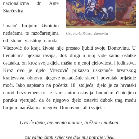
nacionalizma dr. Ante
Starčevića.
Unatoč brojnim životnim
nedaćama te razočarenjima
Grb Pavla Rittera Vitezovića
od strane vlastitog naroda,
Vitezović do kraja života nije prestao ljubiti svoju Domovinu. U
trenutcima njezina rasapa, dok drugi u njoj vide samo ostatke
ostataka, on kroz svoja djela mašta o njenoj cjelovitosti i jedinstvu.
Kroz ovo je djelo Vitezović prikazao uskrsnuće hrvatskog
kraljevstva, obnovu njegove nekadašnje slave i povratak prijašnje
moći. Iako napisano na početku 18. stoljeća, djelo je za hrvatski
narod bezvremensko te sam autor ostavlja budućim čitateljima
poruku vjerujući da će njegovo djelo ostaviti dubok trag među
brojnim naraštajima njegove Domovine, ali i svijeta:
Ovo će djelo, bremenito marom, troškom i mukom,
zahvalno čitati svijet sve dok mu potraje vijek.