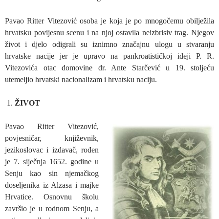
Pavao Ritter Vitezović osoba je koja je po mnogočemu obilježila
hrvatsku povijesnu scenu i na njoj ostavila neizbrisiv trag. Njegov
život i djelo odigrali su iznimno značajnu ulogu u stvaranju
hrvatske nacije jer je upravo na pankroatističkoj ideji P. R.
Vitezovića otac domovine dr. Ante Starčević u 19. stoljeću
utemeljio hrvatski nacionalizam i hrvatsku naciju.
ŽIVOT
Pavao Ritter Vitezović,
povjesničar, književnik,
jezikoslovac i izdavač, rođen
je 7. siječnja 1652. godine u
Senju kao sin njemačkog
doseljenika iz Alzasa i majke
Hrvatice. Osnovnu školu
završio je u rodnom Senju, a