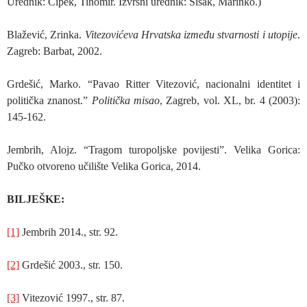
Urednik: Cipek, Tihomir. Izvršni urednik: Šišak, Marinko.)
Blažević, Zrinka.
Vitezovićeva Hrvatska između stvarnosti i utopije
.
Zagreb: Barbat, 2002.
Grdešić, Marko. “Pavao Ritter Vitezović, nacionalni identitet i
politička znanost.”
Politička misao
, Zagreb, vol. XL, br. 4 (2003):
145-162.
Jembrih, Alojz. “Tragom turopoljske povijesti”. Velika Gorica:
Pučko otvoreno učilište Velika Gorica, 2014.
BILJEŠKE:
[1]
Jembrih 2014., str. 92.
[2]
Grdešić 2003., str. 150.
[3]
Vitezović 1997., str. 87.