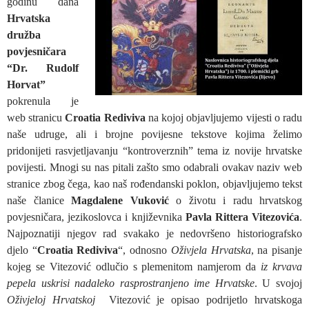
godinu dana
Hrvatska
družba
povjesničara
“Dr. Rudolf
Horvat”
pokrenula je
web stranicu
Croatia Rediviva
na kojoj objavljujemo vijesti o radu
naše udruge, ali i brojne povijesne tekstove kojima želimo
pridonijeti rasvjetljavanju “kontroverznih” tema iz novije hrvatske
povijesti. Mnogi su nas pitali zašto smo odabrali ovakav naziv web
stranice zbog čega, kao naš rođendanski poklon, objavljujemo tekst
naše članice
Magdalene Vuković
o životu i radu hrvatskog
povjesničara, jezikoslovca i književnika
Pavla Rittera Vitezovića
.
Najpoznatiji njegov rad svakako je nedovršeno historiografsko
djelo “
Croatia Rediviva
“, odnosno
Oživjela Hrvatska
, na pisanje
kojeg se Vitezović odlučio s plemenitom namjerom da
iz krvava
pepela uskrisi nadaleko rasprostranjeno ime Hrvatske
. U svojoj
Oživjeloj Hrvatskoj
Vitezović je opisao podrijetlo hrvatskoga