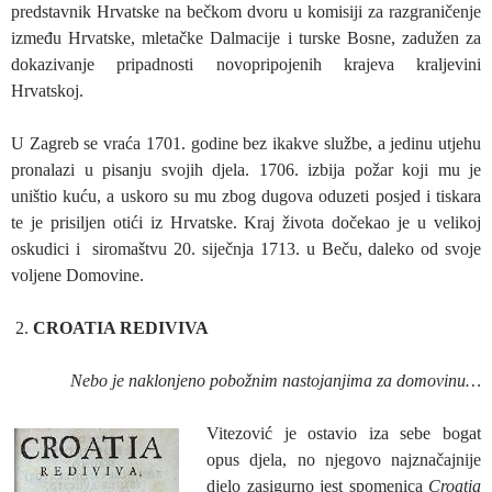
predstavnik Hrvatske na bečkom dvoru u komisiji za razgraničenje
između Hrvatske, mletačke Dalmacije i turske Bosne, zadužen za
dokazivanje pripadnosti novopripojenih krajeva kraljevini
Hrvatskoj.
U Zagreb se vraća 1701. godine bez ikakve službe, a jedinu utjehu
pronalazi u pisanju svojih djela. 1706. izbija požar koji mu je
uništio kuću, a uskoro su mu zbog dugova oduzeti posjed i tiskara
te je prisiljen otići iz Hrvatske. Kraj života dočekao je u velikoj
oskudici i siromaštvu 20. siječnja 1713. u Beču, daleko od svoje
voljene Domovine.
CROATIA REDIVIVA
Nebo je naklonjeno pobožnim nastojanjima za domovinu…
Vitezović je ostavio iza sebe bogat
opus djela, no njegovo najznačajnije
djelo zasigurno jest spomenica
Croatia