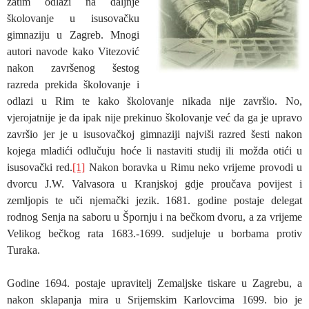
zatim odlazi na daljnje
školovanje u isusovačku
gimnaziju u Zagreb. Mnogi
autori navode kako Vitezović
nakon završenog šestog
razreda prekida školovanje i
odlazi u Rim te kako školovanje nikada nije završio. No,
vjerojatnije je da ipak nije prekinuo školovanje već da ga je upravo
završio jer je u isusovačkoj gimnaziji najviši razred šesti nakon
kojega mladići odlučuju hoće li nastaviti studij ili možda otići u
isusovački red.
[1]
Nakon boravka u Rimu neko vrijeme provodi u
dvorcu J.W. Valvasora u Kranjskoj gdje proučava povijest i
zemljopis te uči njemački jezik. 1681. godine postaje delegat
rodnog Senja na saboru u Špornju i na bečkom dvoru, a za vrijeme
Velikog bečkog rata 1683.-1699. sudjeluje u borbama protiv
Turaka.
Godine 1694. postaje upravitelj Zemaljske tiskare u Zagrebu, a
nakon sklapanja mira u Srijemskim Karlovcima 1699. bio je