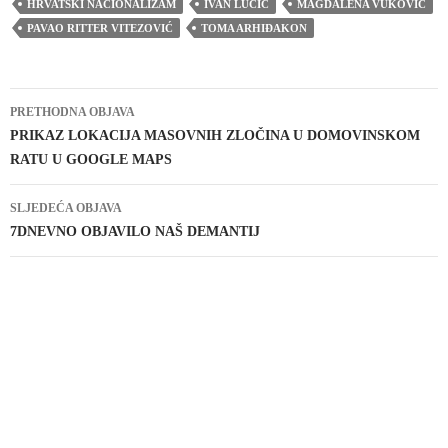
HRVATSKI NACIONALIZAM
IVAN LUČIĆ
MAGDALENA VUKOVIĆ
PAVAO RITTER VITEZOVIĆ
TOMA ARHIĐAKON
Navigacija
PRETHODNA OBJAVA
objava
PRIKAZ LOKACIJA MASOVNIH ZLOČINA U DOMOVINSKOM
RATU U GOOGLE MAPS
SLJEDEĆA OBJAVA
7DNEVNO OBJAVILO NAŠ DEMANTIJ