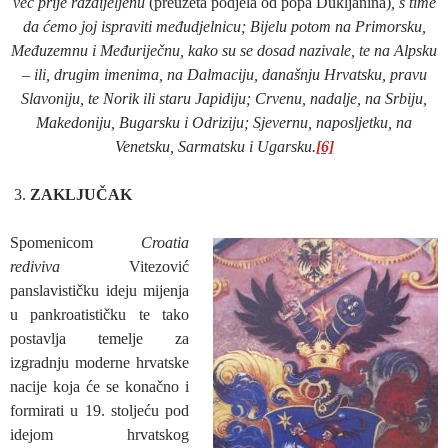
već prije razdijeljenu
(preuzeta podjela od popa Dukljanina)
, s time
da ćemo joj ispraviti međudjelnicu; Bijelu potom na Primorsku,
Međuzemnu i Međuriječnu, kako su se dosad nazivale, te na Alpsku
– ili, drugim imenima, na Dalmaciju, današnju Hrvatsku, pravu
Slavoniju, te Norik ili staru Japidiju; Crvenu, nadalje, na Srbiju,
Makedoniju, Bugarsku i Odriziju; Sjevernu, naposljetku, na
Venetsku, Sarmatsku i Ugarsku.
[6]
ZAKLJUČAK
Spomenicom
Croatia
rediviva
Vitezović
panslavističku ideju mijenja
u pankroatističku te tako
postavlja temelje za
izgradnju moderne hrvatske
nacije koja će se konačno i
formirati u 19. stoljeću pod
idejom hrvatskog