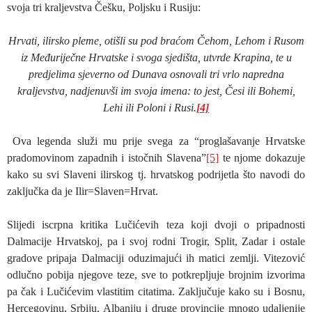
svoja tri kraljevstva Češku, Poljsku i Rusiju:
Hrvati, ilirsko pleme, otišli su pod braćom Čehom, Lehom i Rusom
iz Međuriječne Hrvatske i svoga sjedišta, utvrde Krapina, te u
predjelima sjeverno od Dunava osnovali tri vrlo napredna
kraljevstva, nadjenuvši im svoja imena: to jest, Česi ili Bohemi,
Lehi ili Poloni i Rusi.
[4]
Ova legenda služi mu prije svega za “proglašavanje Hrvatske
pradomovinom zapadnih i istočnih Slavena”
[5]
te njome dokazuje
kako su svi Slaveni ilirskog tj. hrvatskog podrijetla što navodi do
zaključka da je Ilir=Slaven=Hrvat.
Slijedi iscrpna kritika Lučićevih teza koji dvoji o pripadnosti
Dalmacije Hrvatskoj, pa i svoj rodni Trogir, Split, Zadar i ostale
gradove pripaja Dalmaciji oduzimajući ih matici zemlji. Vitezović
odlučno pobija njegove teze, sve to potkrepljuje brojnim izvorima
pa čak i Lučićevim vlastitim citatima. Zaključuje kako su i Bosnu,
Hercegovinu, Srbiju, Albaniju i druge provincije mnogo udaljenije