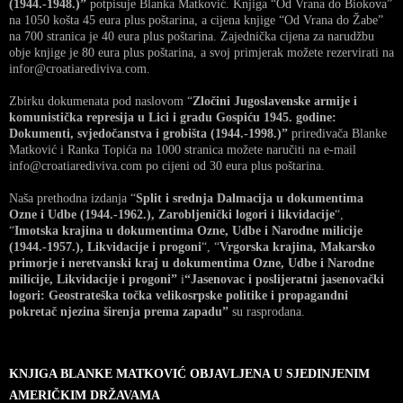
(1944.-1948.)”
potpisuje Blanka Matković. Knjiga “Od Vrana do Biokova”
na 1050 košta 45 eura plus poštarina, a cijena knjige “Od Vrana do Žabe”
na 700 stranica je 40 eura plus poštarina. Zajednička cijena za narudžbu
obje knjige je 80 eura plus poštarina, a svoj primjerak možete rezervirati na
infor@croatiarediviva.com.
Zbirku dokumenata pod naslovom “
Zločini Jugoslavenske armije i
komunistička represija u Lici i gradu Gospiću 1945. godine:
Dokumenti, svjedočanstva i grobišta (1944.-1998.)”
priređivača Blanke
Matković i Ranka Topića na 1000 stranica možete naručiti na e-mail
info@croatiarediviva.com po cijeni od 30 eura plus poštarina.
Naša prethodna izdanja “
Split i srednja Dalmacija u dokumentima
Ozne i Udbe (1944.-1962.), Zarobljenički logori i likvidacije
“,
“
Imotska krajina u dokumentima Ozne, Udbe i Narodne milicije
(1944.-1957.), Likvidacije i progoni
“, “
Vrgorska krajina, Makarsko
primorje i neretvanski kraj u dokumentima Ozne, Udbe i Narodne
milicije, Likvidacije i progoni”
i
“Jasenovac i poslijeratni jasenovački
logori: Geostrateška točka velikosrpske politike i propagandni
pokretač njezina širenja prema zapadu”
su rasprodana.
KNJIGA BLANKE MATKOVIĆ OBJAVLJENA U SJEDINJENIM
AMERIČKIM DRŽAVAMA