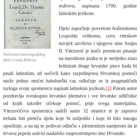
rediviva
, napisana 1700. godine
latinskim jezikom.
Djelo započinje posvetom
božanskomu
Leopoldu velikomu, caru rimskom
navijek uzvišenu
i njegovu sinu Josipu
II. Vitezović je inače promicao pisanje
Naslovnica historiografskog
na narodnom jeziku te je nerijetko znao
djela Croatia Rediviva
kritizirati druge hrvatske pisce kada bi
pisali latinskim, ali uočivši kako razjedinjenoj Hrvatskoj pomoći
može jedino moćni habsburški car, odlučuje se iz pragmatičnih
razloga svoju spomenicu napisati latinskim jezikom.
[2]
Potom autor
pozdravlja sveukupno hrvatsko plemstvo i sve hrvatske odličnike
od kojih također očekuje pomoć, prije svega materijalnu.
Vitezovićeva spomenica sadrži samo 32 stranice te je zapravo
trebala biti preteča djelu koje bi uslijedilo i koje bi bilo mnogo
opsežnije, a na taj se pothvat odlučio s plemenitom namjerom da
iz
krvava pepela uskrisi nadaleko rasprostranjeno ime Hrvatske
.