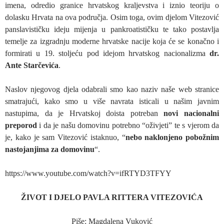
imena, odredio granice hrvatskog kraljevstva i iznio teoriju o
dolasku Hrvata na ova područja. Osim toga, ovim djelom Vitezović
panslavističku ideju mijenja u pankroatističku te tako postavlja
temelje za izgradnju moderne hrvatske nacije koja će se konačno i
formirati u 19. stoljeću pod idejom hrvatskog nacionalizma
dr.
Ante Starčevića
.
Naslov njegovog djela odabrali smo kao naziv naše web stranice
smatrajući, kako smo u više navrata isticali u našim javnim
nastupima, da je Hrvatskoj doista potreban
novi nacionalni
preporod
i da je našu domovinu potrebno “oživjeti” te s vjerom da
je, kako je sam Vitezović istaknuo, “
nebo naklonjeno pobožnim
nastojanjima za domovinu
“.
https://www.youtube.com/watch?v=ifRTYD3TFYY
ŽIVOT I DJELO PAVLA RITTERA VITEZOVIĆA
Piše: Magdalena Vuković