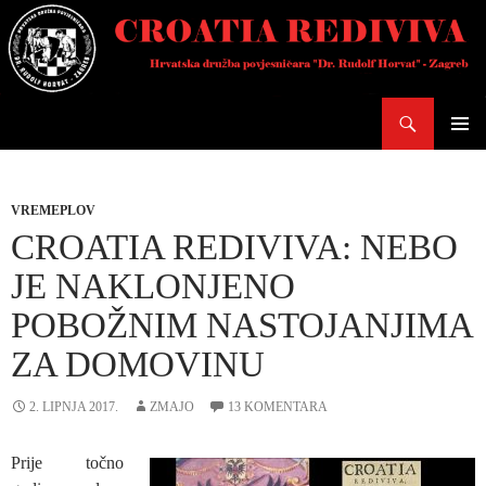
Skoči
do
sadržaja
Pretraži
PRIMAR
IZBORN
VREMEPLOV
CROATIA REDIVIVA: NEBO
JE NAKLONJENO
POBOŽNIM NASTOJANJIMA
ZA DOMOVINU
2. LIPNJA 2017.
ZMAJO
13 KOMENTARA
Prije točno