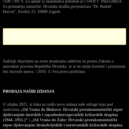
1108 7391 9. Za uplate iz inozemstva potreban je i SWIFT: PBZGHR2X.
Za primatelja naznačite: Hrvatska družba povjesničara “Dr. Rudolf
Horvat”, Krsišće 25, 10000 Zagreb.
Error! Missing PayPal API credentials. Please configure the PayPal
API credentials by going to the settings menu of this plugin.
Sadržaji objavljeni na ovim stranicama zaštićeni su prema Zakonu o
autorskim pravima Republike Hrvatske, te se ne smiju koristiti i preuzimati
bez dozvole autora. | 2016. © Sva prava pridržana
PRODAJA NAŠIH IZDANJA
U ožujku 2025. iz tiska su izašla nova izdanja naše udruge koja pod
naslovima
„Od Vrana do Biokova: Hrvatski protukomunistički otpor
djelovanjem imotskih i zapadnohercegovačkih križarskih skupina
(1944.-1951.)”
i
„Od Vrana do Žabe: Hrvatski protukomunistički
otpor djelovanjem širokobrijeških i neretvanskih križarskih skupina