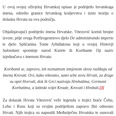
U ovoj svojoj oživjeloj Hrvatskoj opisao je podrijetlo hrvatskoga
imena, odredio granice hrvatskog kraljevstva i iznio teoriju o
dolasku Hrvata na ova područja.
Objašnjavajući podrijetlo imena Hrvatske, Vitezović koristi brojne
izvore, prije svega Porfirogenetovo djelo
De administrando imperio
te djelo Splićanina Tome Arhiđakona koji u svojoj
Historiji
Salonitani
spominje narod Kurete ili Koribante čiji naziv
izjednačava s imenom Hrvata:
Koribanti se, zapravo, tek neznatnom izmjenom slova razlikuju od
imena Krovati. Ovi, kako rekosmo, sami sebe zovu Hrvati, za druge
su opet Horvati, dok ih Grci nazivaju Hrobatima, Germani
Korbatima, a latinski svijet Kroate, Krovati i Hrobati.
[3]
Za dolazak Hrvata Vitezović veže legendu o trojici braće Čehu,
Lehu i Rusu koji su svojim podrijetlom zapravo Iliri odnosno
Hrvati. Njih trojica su napustili Međuriječnu Hrvatsku te osnovali