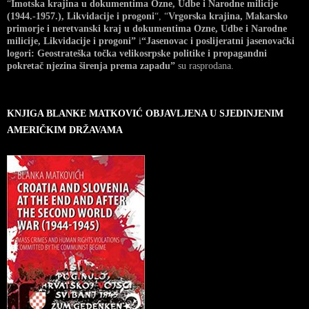
“
Imotska krajina u dokumentima Ozne, Udbe i Narodne milicije
(1944.-1957.), Likvidacije i progoni
“, “
Vrgorska krajina, Makarsko
primorje i neretvanski kraj u dokumentima Ozne, Udbe i Narodne
milicije, Likvidacije i progoni”
i
“Jasenovac i poslijeratni jasenovački
logori: Geostrateška točka velikosrpske politike i propagandni
pokretač njezina širenja prema zapadu”
su rasprodana.
KNJIGA BLANKE MATKOVIĆ OBJAVLJENA U SJEDINJENIM
AMERIČKIM DRŽAVAMA