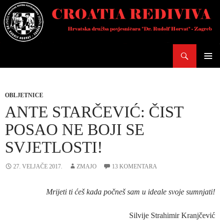
Skoči
do
sadržaja
Pretraži
PRIMAR
IZBORN
OBLJETNICE
ANTE STARČEVIĆ: ČIST
POSAO NE BOJI SE
SVJETLOSTI!
27. VELJAČE 2017.
ZMAJO
13 KOMENTARA
Mrijeti ti ćeš kada počneš sam u ideale svoje sumnjati!
Silvije Strahimir Kranjčević