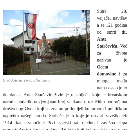
Sutra, 28.
veljače, navršav
a se 121 godina
od smrti
dr.
Ante
Starčevića
. Već
za života
nazivan je
Ocem
domovine
i za
Grob Ante Starčevića u Šestinama
mnoge među
nama ostao je to
do danas. Ante Starčević živio je u stoljeću koje je hrvatskom
narodu podarilo nevjerojatan broj velikana u različitim područjima
društvenog života koji su znatno pridonijeli kulturnom i političkom
napretku našeg naroda. Stoljeće je to koje je ustvari završilo tek
1914. kada započinje Prvi svjetski rat, ujedno i završna etapa
propasti Austro-Ugarske. Događaj je to koji je hrvatski narod uveo