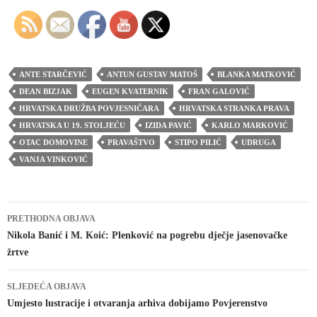
i
ANTE STARČEVIĆ
ANTUN GUSTAV MATOŠ
BLANKA MATKOVIĆ
d
DEAN BIZJAK
EUGEN KVATERNIK
FRAN GALOVIĆ
HRVATSKA DRUŽBA POVJESNIČARA
HRVATSKA STRANKA PRAVA
HRVATSKA U 19. STOLJEĆU
IZIDA PAVIĆ
KARLO MARKOVIĆ
e
OTAC DOMOVINE
PRAVAŠTVO
STIPO PILIĆ
UDRUGA
VANJA VINKOVIĆ
o
Navigacija
PRETHODNA OBJAVA
objava
Nikola Banić i M. Koić: Plenković na pogrebu dječje jasenovačke
žrtve
SLJEDEĆA OBJAVA
Umjesto lustracije i otvaranja arhiva dobijamo Povjerenstvo