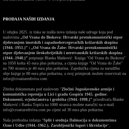
PRODAJA NAŠIH IZDANJA
U ožujku 2025. iz tiska su izašla nova izdanja naše udruge koja pod
naslovima
„Od Vrana do Biokova: Hrvatski protukomunistički otpor
djelovanjem imotskih i zapadnohercegovačkih križarskih skupina
(1944.-1951.)”
i
„Od Vrana do Žabe: Hrvatski protukomunistički
otpor djelovanjem širokobrijeških i neretvanskih križarskih skupina
(1944.-1948.)”
potpisuje Blanka Matković. Knjiga “Od Vrana do Biokova”
na 1050 košta 45 eura plus poštarina, a cijena knjige “Od Vrana do Žabe”
na 700 stranica je 40 eura plus poštarina. Zajednička cijena za narudžbu
obje knjige je 80 eura plus poštarina, a svoj primjerak možete rezervirati na
infor@croatiarediviva.com.
Zbirku dokumenata pod naslovom “
Zločini Jugoslavenske armije i
komunistička represija u Lici i gradu Gospiću 1945. godine:
Dokumenti, svjedočanstva i grobišta (1944.-1998.)”
priređivača Blanke
Matković i Ranka Topića na 1000 stranica možete naručiti na e-mail
info@croatiarediviva.com po cijeni od 30 eura plus poštarina.
Naša prethodna izdanja “
Split i srednja Dalmacija u dokumentima
Ozne i Udbe (1944.-1962.), Zarobljenički logori i likvidacije
“,