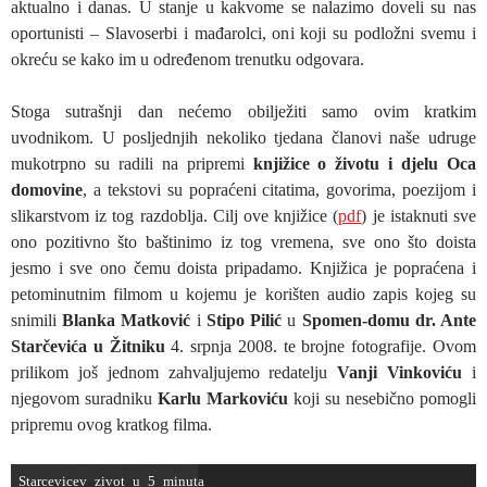
aktualno i danas. U stanje u kakvome se nalazimo doveli su nas
oportunisti – Slavoserbi i mađarolci, oni koji su podložni svemu i
okreću se kako im u određenom trenutku odgovara.
Stoga sutrašnji dan nećemo obilježiti samo ovim kratkim
uvodnikom. U posljednjih nekoliko tjedana članovi naše udruge
mukotrpno su radili na pripremi
knjižice o životu i djelu Oca
domovine
, a tekstovi su popraćeni citatima, govorima, poezijom i
slikarstvom iz tog razdoblja. Cilj ove knjižice (
pdf
) je istaknuti sve
ono pozitivno što baštinimo iz tog vremena, sve ono što doista
jesmo i sve ono čemu doista pripadamo. Knjižica je popraćena i
petominutnim filmom u kojemu je korišten audio zapis kojeg su
snimili
Blanka Matković
i
Stipo Pilić
u
Spomen-domu dr. Ante
Starčevića u Žitniku
4. srpnja 2008. te brojne fotografije. Ovom
prilikom još jednom zahvaljujemo redatelju
Vanji Vinkoviću
i
njegovom suradniku
Karlu Markoviću
koji su nesebično pomogli
pripremu ovog kratkog filma.
Starcevicev_zivot_u_5_minuta