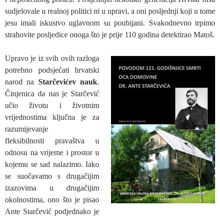
sudjelovale u realnoj politici ni u upravi, a oni posljednji koji u tome
jesu imali iskustvo uglavnom su poubijani. Svakodnevno trpimo
strahovite posljedice onoga što je prije 110 godina detektirao Matoš.
Upravo je iz svih ovih razloga
potrebno podsjećati hrvatski
narod na
Starčevićev nauk
.
Činjenica da nas je Starčević
učio životu i životnim
vrijednostima ključna je za
razumijevanje
fleksibilnosti pravaštva u
odnosu na vrijeme i prostor u
kojemu se sad nalazimo. Iako
se suočavamo s drugačijim
izazovima u drugačijim
okolnostima, ono što je pisao
Ante Starčević podjednako je