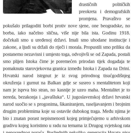
drastičnih političkih
preokreta i demografskih
promjena. Pravaštvo se
pokušalo prilagoditi borbi protiv nove sjene, one beogradske, no
borba, iako načelno slična, više nije bila ista. Godinu 1918.
dočekali smo u uređenoj državi. Imali smo uhodane institucije i
zakone, a ljudi su držali do riječi i morala. Propustili smo priliku da
postanemo nezavisni i umjesto toga, odvojivši se od Zapada, postali
smo plijen Istoka čime je poremećen prirodan tijek događaja te
pomaknuta starovjekovna granica između Istoka i Zapada na Drini.
Hrvatski narod istrgnut je iz svog prirodnog tisućgodišnjeg
okruženja i gurnut na Balkan gdje se susreo s mentalitetom koji
nam je isprva bio stran, no kasnije je uzeo maha. Mentalitet je to
nereda, bezakonja i „javašluka“. U jugoslavenskoj državi hrvatski
narod suočio se s progonima, šikaniranjem, raseljavanjem i brojnim
drugim problemima koje su ostavile dubokog traga. Među njima je
bio i znatan porast nepismenosti kojeg primjećujemo u arhivskom
gradivu kojeg koristimo u radu na temama iz Drugog svjetskog rata
i neposrednog poraća. Posljednjih nekoliko generacija Hrvata nisu