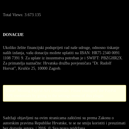
Total Views:
3.673.135
DONACIJE
Ukoliko želite financijski poduprijeti rad naše udruge, odnosno tiskanje
naših izdanja, vašu donaciju možete uplatiti na IBAN: HR75 2340 0091
1108 7391 9. Za uplate iz inozemstva potreban je i SWIFT: PBZGHR2X.
Za primatelja naznačite: Hrvatska družba povjesničara “Dr. Rudolf
Horvat”, Krsišće 25, 10000 Zagreb.
Error! Missing PayPal API credentials. Please configure the PayPal
API credentials by going to the settings menu of this plugin.
Sadržaji objavljeni na ovim stranicama zaštićeni su prema Zakonu o
autorskim pravima Republike Hrvatske, te se ne smiju koristiti i preuzimati
bez dozvole autora. | 2016. © Sva prava pridržana