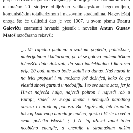
u mračno 20. stoljeće obilježeno velikosrpskom hegemonijom,
komunističkim totalitarizmom i masovnim stradanjima. Nagovještaj
onoga što će uslijediti dao je već 1907. u svom pismu
Franu
Galoviću
znameniti hrvatski pjesnik i novelist
Antun Gustav
Matoš
razočarano rekavši:
„…Mi rapidno padamo u svakom pogledu, političkom,
materijalnom i kulturnom, pa bi se gotovo matematičkom
točnošću dalo dokazati, da smo intelektualno i literarno
prije 20 god. mnogo bolje stajali no danas. Naš narod je
na ivici propasti i mi možemo još doživjeti, kako će ga
vlastiti sinovi gurnuti u nedodjiju. I to sve samo zato, jer je
Hrvat najveća hulja, najveći poltron i najveći rob u
Europi, stideći se svoga imena i nemajući narodnog
obraza i narodnog ponosa. Biti književnik, biti branilac
takvog kukavnog naroda je mučno, gorko i Vi ste to već u
svom početku iskusili. (…) Za taj užasni zanat treba
neobično energije, a energije u siromašnim našim