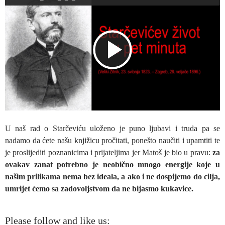
P
l
a
U naš rad o Starčeviću uloženo je puno ljubavi i truda pa se
nadamo da ćete našu knjižicu pročitati, ponešto naučiti i upamtiti te
je proslijediti poznanicima i prijateljima jer Matoš je bio u pravu:
za
ovakav zanat potrebno je neobično mnogo energije koje u
y
našim prilikama nema bez ideala, a ako i ne dospijemo do cilja,
umrijet ćemo sa zadovoljstvom da ne bijasmo kukavice.
V
Please follow and like us: