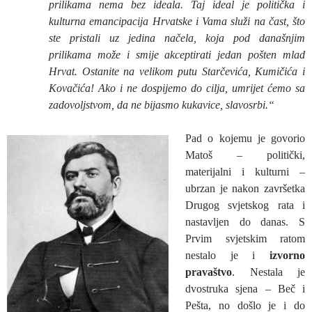
prilikama nema bez ideala. Taj ideal je politička i
kulturna emancipacija Hrvatske i Vama služi na čast, što
ste pristali uz jedina načela, koja pod današnjim
prilikama može i smije akceptirati jedan pošten mlad
Hrvat. Ostanite na velikom putu Starčevića, Kumičića i
Kovačića! Ako i ne dospijemo do cilja, umrijet ćemo sa
zadovoljstvom, da ne bijasmo kukavice, slavosrbi.“
Pad o kojemu je govorio
Matoš – politički,
materijalni i kulturni –
ubrzan je nakon završetka
Drugog svjetskog rata i
nastavljen do danas. S
Prvim svjetskim ratom
nestalo je i
izvorno
pravaštvo
. Nestala je
dvostruka sjena – Beč i
Pešta, no došlo je i do