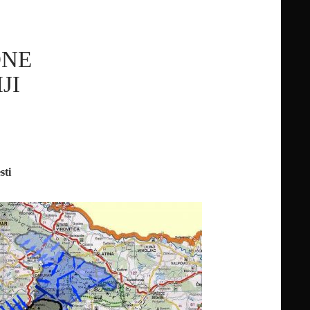
DNE
JI
sti