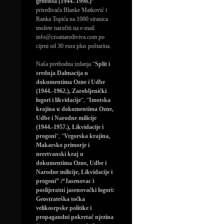
grobišta (1944.-1998.)”
priređivača Blanke Matković i
Ranka Topića na 1000 stranica
možete naručiti na e-mail
info@croatiarediviva.com po
cijeni od 30 eura plus poštarina.
Naša prethodna izdanja “
Split i
srednja Dalmacija u
dokumentima Ozne i Udbe
(1944.-1962.), Zarobljenički
logori i likvidacije
“, “
Imotska
krajina u dokumentima Ozne,
Udbe i Narodne milicije
(1944.-1957.), Likvidacije i
progoni
“, “
Vrgorska krajina,
Makarsko primorje i
neretvanski kraj u
dokumentima Ozne, Udbe i
Narodne milicije, Likvidacije i
progoni”
i
“Jasenovac i
poslijeratni jasenovački logori:
Geostrateška točka
velikosrpske politike i
propagandni pokretač njezina