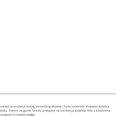
ookies) za pružanje boljeg korisničkog iskustva i funkcionalnosti. Postavke kolačića
iku. Klikom na gumb 'Uredu' pristajete na korištenje kolačića. Više o kolačićima
emogućiti pročitajte
ovdje