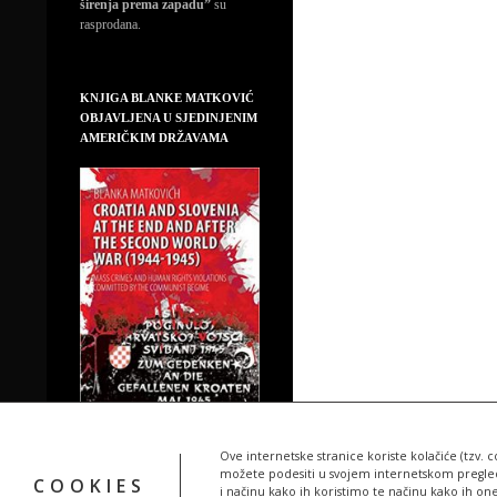
širenja prema zapadu”
su
rasprodana.
KNJIGA BLANKE MATKOVIĆ
OBJAVLJENA U SJEDINJENIM
AMERIČKIM DRŽAVAMA
Ove internetske stranice koriste kolačiće (tzv. c
možete podesiti u svojem internetskom pregledn
COOKIES
i načinu kako ih koristimo te načinu kako ih on