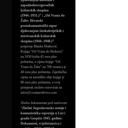
djelovanjem imotskih i
zapadnohercegovačkih
križarskih skupina
(1944.-1951.)”
i
„Od Vrana do
Žabe: Hrvatski
protukomunistički otpor
djelovanjem širokobrijeških i
neretvanskih križarskih
skupina (1944.-1948.)”
potpisuje Blanka Matković.
Knjiga “Od Vrana do Biokova”
na 1050 košta 45 eura plus
poštarina, a cijena knjige “Od
Vrana do Žabe” na 700 stranica je
40 eura plus poštarina. Zajednička
cijena za narudžbu obje knjige je
80 eura plus poštarina, a svoj
primjerak možete rezervirati na
infor@croatiarediviva.com.
Zbirku dokumenata pod naslovom
“
Zločini Jugoslavenske armije i
komunistička represija u Lici i
gradu Gospiću 1945. godine:
Dokumenti, svjedočanstva i