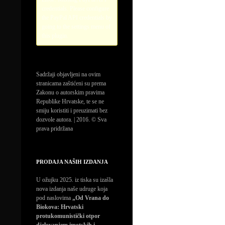
credentials. Please configure
the PayPal API credentials by
going to the settings menu of
this plugin.
Sadržaji objavljeni na ovim
stranicama zaštićeni su prema
Zakonu o autorskim pravima
Republike Hrvatske, te se ne
smiju koristiti i preuzimati bez
dozvole autora. | 2016. © Sva
prava pridržana
PRODAJA NAŠIH IZDANJA
U ožujku 2025. iz tiska su izašla
nova izdanja naše udruge koja
pod naslovima
„Od Vrana do
Biokova: Hrvatski
protukomunistički otpor