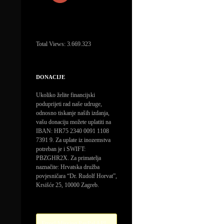
Total Views:
3.669.323
DONACIJE
Ukoliko želite financijski
poduprijeti rad naše udruge,
odnosno tiskanje naših izdanja,
vašu donaciju možete uplatiti na
IBAN: HR75 2340 0091 1108
7391 9. Za uplate iz inozemstva
potreban je i SWIFT:
PBZGHR2X. Za primatelja
naznačite: Hrvatska družba
povjesničara “Dr. Rudolf Horvat”,
Krsišće 25, 10000 Zagreb.
Error! Missing PayPal API