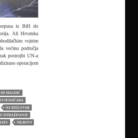
korpusa iz BiH do
orija. Ali Hrvatska
lobodilačkim vojnim
la većinu područja
azak postrojbi UN-a
alizirano operacijom
NJE ZAPADNE SLAVONIJE U OPERACIJI ORKAN ’91
VID MAGDIĆ
OVJESNIČARA
OZ BJELOVAR
O ISTRAŽIVANJE
RATU
TIGROVI