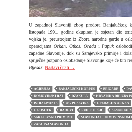
a
U zapadnoj Slavoniji zbog prodora Banjalučkog 
listopada 1991. godine okupiran je osjetan dio terit
y
vojska je, preustrojem iz Zbora narodne garde u os
operacijama
Orkan
,
Otkos
,
Orada
i
Papuk
oslobodi
zapadne Slavonije, dok su Sarajevsko primirje i dol
spriječile potpuno oslobađanje Slavonije koje će biti re
V
DAVID MAGDIĆ: OSLOBAĐA
Bljesak
.
Nastavi čitati
→
i
AGRESIJA
BANJALUČKI KORPUS
BRIGADE
DA
DOMOVINSKI RAT
DŽAKULA
HRVATSKA DRUŽBA P
ISTRAŽIVANJE
OG POSAVINA
OPERACIJA ORKAN
OZ OSIJEK
RADOVI
RUDI STIPČIĆ
SAMOSTALN
d
SARAJEVSKO PRIMIRJE
SLAVONIJA U DOMOVINSKOM 
ZAPADNA SLAVONIJA