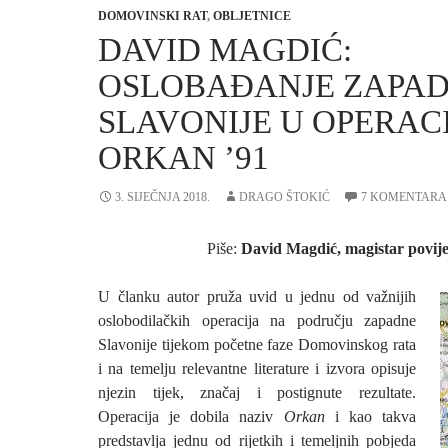
DOMOVINSKI RAT
,
OBLJETNICE
DAVID MAGDIĆ:
OSLOBAĐANJE ZAPA
SLAVONIJE U OPERACI
ORKAN ’91
3. SIJEČNJA 2018.
DRAGO ŠTOKIĆ
7 KOMENTARA
Piše:
David Magdić, magistar povije
U članku autor pruža uvid u jednu od važnijih
oslobodilačkih operacija na području zapadne
Slavonije tijekom početne faze Domovinskog rata
i na temelju relevantne literature i izvora opisuje
njezin tijek, značaj i postignute rezultate.
Operacija je dobila naziv
Orkan
i kao takva
predstavlja jednu od rijetkih i temeljnih pobjeda