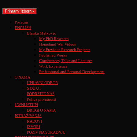
Skoči
do
Pretraži
Primarni izbornik
sadržaja
Početna
ENGLISH
Blanka Matkovic
My PhD Research
Homeland War Videos
My Previous Research Projects
Published Works
Conferences, Talks and Lectures
Work Experience
Professional and Personal Development
O NAMA
UPRAVNI ODBOR
STATUT
PODRŽITE NAS
Polica privatnosti
JAVNI ISTUPI
DRUGI O NAMA
ISTRAŽIVANJA
RADOVI
IZVORI
POZIV NA SURADNJU