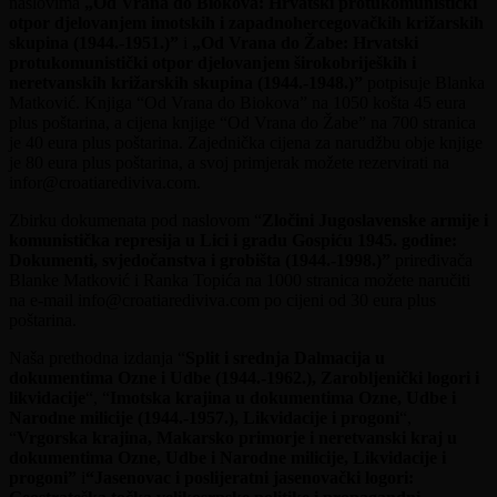
naslovima
„Od Vrana do Biokova: Hrvatski protukomunistički
otpor djelovanjem imotskih i zapadnohercegovačkih križarskih
skupina (1944.-1951.)”
i
„Od Vrana do Žabe: Hrvatski
protukomunistički otpor djelovanjem širokobrijeških i
neretvanskih križarskih skupina (1944.-1948.)”
potpisuje Blanka
Matković. Knjiga “Od Vrana do Biokova” na 1050 košta 45 eura
plus poštarina, a cijena knjige “Od Vrana do Žabe” na 700 stranica
je 40 eura plus poštarina. Zajednička cijena za narudžbu obje knjige
je 80 eura plus poštarina, a svoj primjerak možete rezervirati na
infor@croatiarediviva.com.
Zbirku dokumenata pod naslovom “
Zločini Jugoslavenske armije i
komunistička represija u Lici i gradu Gospiću 1945. godine:
Dokumenti, svjedočanstva i grobišta (1944.-1998.)”
priređivača
Blanke Matković i Ranka Topića na 1000 stranica možete naručiti
na e-mail info@croatiarediviva.com po cijeni od 30 eura plus
poštarina.
Naša prethodna izdanja “
Split i srednja Dalmacija u
dokumentima Ozne i Udbe (1944.-1962.), Zarobljenički logori i
likvidacije
“, “
Imotska krajina u dokumentima Ozne, Udbe i
Narodne milicije (1944.-1957.), Likvidacije i progoni
“,
“
Vrgorska krajina, Makarsko primorje i neretvanski kraj u
dokumentima Ozne, Udbe i Narodne milicije, Likvidacije i
progoni”
i
“Jasenovac i poslijeratni jasenovački logori: