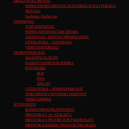
DRUGI SVJETSKI RAT
POPISI ŽRTAVA DRUGOG SVJETSKOG RATA I PORAĆA
NESTALI
Grobišta i Križni put
JASENOVAC
JUSP JASENOVAC
POPISI JASENOVAČKIH ŽRTAVA
JASENOVAC: MITOVI I PROPAGANDA
LITERATURA – JASENOVAC
VIDEO MATERIJALI
DOMOVINSKI RAT
MASOVNI ZLOČINI
RADOVI NAŠIH SURADNIKA
POSTROJBE
HOS
HVO
ZNG/HV
LITERATURA – DOMOVINSKI RAT
DOKUMENTI I NOVINSKI TEKSTOVI
VIDEO SNIMKE
IZ POVIJESTI
RANIJA HRVATSKA POVIJEST
HRVATSKA U 19. STOLJEĆU
HRVATSKA U PRVOM SVJETSKOM RATU
HRVATSKA IZMEĐU DVA SVJETSKA RATA