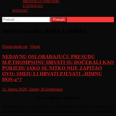
HRVATSKA U FNRJ/SFRJ
LUSTRACIJA
KONTAKT
Pretraži:
Arhiva oznaka: Boško Landeka
Domovinski rat
,
Vijesti
NEDAVNU OSLOBAĐAJUĆU PRESUDU
M.P.THOMPSONU HRVATI SU DOČEKALI KAO
POBJEDU IAKO SE NITKO NIJE ZAPITAO
OVO: SMIJU LI HRVATI PJEVATI „HIMNU
HOS-a“?
21. lipnja 2020.
Zmajo
26 komentara
Autor: Blanka Matković
Početkom lipnja o.g. Hrvati su na društvenim mrežama i portalima s
oduševljenjem dočekali oslobađajuću presudu Visokog prekršajnog