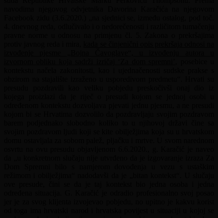
suda Republike Hrvatske Marku Perkoviću Thompsonu. Prema
navodima njegovog odvjetnika Davorina Karačića na njegovom
Facebook zidu (3.6.2020.) „na sjednici se, između ostalog, pod toč.
4. dnevnog reda, odlučivalo i o nedorečenosti i različitom tumačenju
pravne norme u odnosu na primjenu čl. 5. Zakona o prekršajima
protiv javnog reda i mira,
kada se činjenični opis prekršaja odnosi na
izvođenje pjesme „Bojna Čavoglave“, u izvođenju autora u
izvornom obliku koja sadrži izričaj ‘Za dom spremni’
, posebice u
kontekstu načela zakonitosti, kao i ujednačenosti sudske prakse s
obzirom na stajalište izraženo u usporedivom predmetu“. Hrvati su
presudu pozdravili kao veliku pobjedu preskočivši onaj dio iz
kojega proizlazi da je riječ o presudi kojom se jednoj osobi u
određenom kontekstu dozvoljava pjevati jednu pjesmu, a ne presudi
kojom bi se Hrvatima dozvolilo da pozdravljaju svojim pozdravom
barem podjednako slobodno koliko to u njihovoj državi čine sa
svojim pozdravom ljudi koji se kite obilježjima koja su u hrvatskom
domu ostavljala za sobom palež, pljačku i mrtve. U svom narednom
osvrtu na ovu presudu objavljenom 6.6.2020., g. Karačić je naveo
da „u konkretnom slučaju nije utvrđeno da je izgovaranje izraza Za
Dom Spremni bilo s namjerom dovođenja u vezu s ustaškim
režimom i obilježjima“ nadodavši da je „bitan kontekst“. U slučaju
ove presude, čini se da je taj kontekst bio jedna osoba i jedna
određena situacija. G. Karačić je odradio profesionalno svoj posao
jer je za svog klijenta izvojevao pobjedu, no upitno je kakvu korist
od toga ima hrvatski narod i hrvatska povijest u situaciji u kojoj se