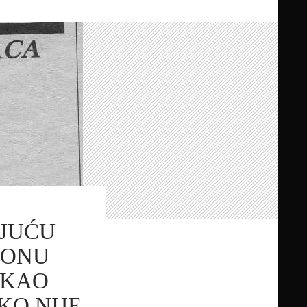
JUĆU
SONU
 KAO
KO NIJE