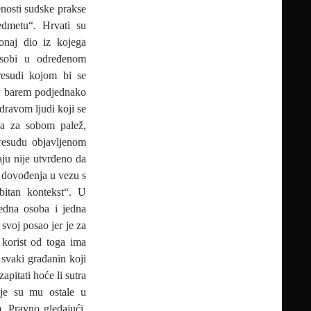
enosti sudske prakse
edmetu“. Hrvati su
onaj dio iz kojega
 osobi u određenom
resudi kojom bi se
m barem podjednako
dravom ljudi koji se
la za sobom palež,
resudu objavljenom
ju nije utvrđeno da
 dovođenja u vezu s
bitan kontekst“. U
jedna osoba i jedna
svoj posao jer je za
 korist od toga ima
e svaki građanin koji
pitati hoće li sutra
oje su mu ostale u
. Pravno gledajući,