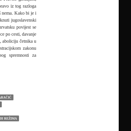
pravo iz tog razloga
š nema. Kako bi je i
aknuti jugoslavenski
hrvatsku povijest se
ce po cesti, davanje
, aboliciju četnika u
ustracijskom zakonu
bog spremnosti za
 M.P.THOMPSONU HRVATI SU DOČEKALI KAO POBJEDU IAK
ARAČIĆ
IH REŽIMA