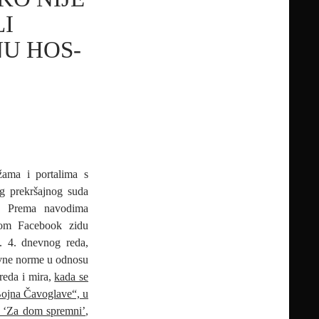
LI
NU HOS-
žama i portalima s
g prekršajnog suda
. Prema navodima
vom Facebook zidu
č. 4. dnevnog reda,
ravne norme u odnosu
reda i mira,
kada se
„Bojna Čavoglave“, u
aj ‘Za dom spremni’
,