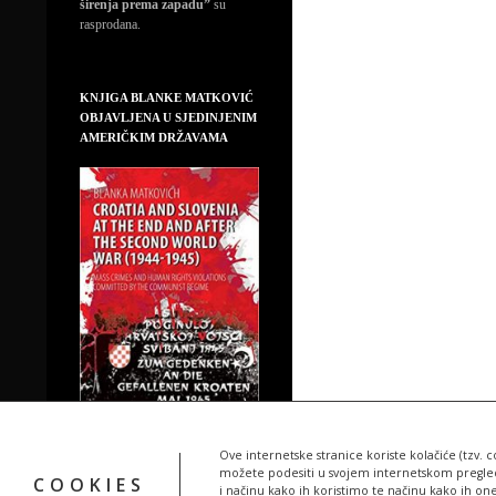
širenja prema zapadu”
su
rasprodana.
KNJIGA BLANKE MATKOVIĆ
OBJAVLJENA U SJEDINJENIM
AMERIČKIM DRŽAVAMA
Ove internetske stranice koriste kolačiće (tzv. c
možete podesiti u svojem internetskom pregledn
COOKIES
i načinu kako ih koristimo te načinu kako ih on