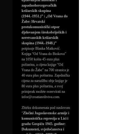
djelovanjem imotskih i
zapadnohercegovačkih
križarskih skupina
(1944.-1951.)”
i
„Od Vrana do
Žabe: Hrvatski
protukomunistički otpor
djelovanjem širokobrijeških i
neretvanskih križarskih
skupina (1944.-1948.)”
potpisuje Blanka Matković.
Knjiga “Od Vrana do Biokova”
na 1050 košta 45 eura plus
poštarina, a cijena knjige “Od
Vrana do Žabe” na 700 stranica je
40 eura plus poštarina. Zajednička
cijena za narudžbu obje knjige je
80 eura plus poštarina, a svoj
primjerak možete rezervirati na
infor@croatiarediviva.com.
Zbirku dokumenata pod naslovom
“
Zločini Jugoslavenske armije i
komunistička represija u Lici i
gradu Gospiću 1945. godine:
Dokumenti, svjedočanstva i