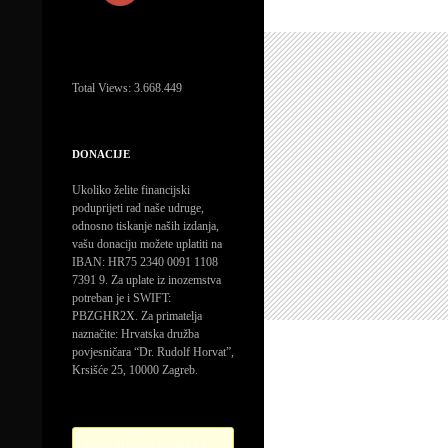
Total Views:
3.668.449
DONACIJE
Ukoliko želite financijski
poduprijeti rad naše udruge,
odnosno tiskanje naših izdanja,
vašu donaciju možete uplatiti na
IBAN: HR75 2340 0091 1108
7391 9. Za uplate iz inozemstva
potreban je i SWIFT:
PBZGHR2X. Za primatelja
naznačite: Hrvatska družba
povjesničara “Dr. Rudolf Horvat”,
Krsišće 25, 10000 Zagreb.
Error! Missing PayPal API