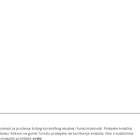
ookies) za pružanje boljeg korisničkog iskustva i funkcionalnosti. Postavke kolačića
iku. Klikom na gumb 'Uredu' pristajete na korištenje kolačića. Više o kolačićima
emogućiti pročitajte
ovdje