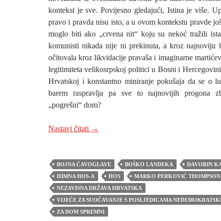
kontekst je sve. Povijesno gledajući, Istina je više. U
pravo i pravda nisu isto, a u ovom kontekstu pravde jo
moglo biti ako „crvena nit“ koju su nekoć tražili ist
komunisti nikada nije ni prekinuta, a kroz najnoviju 
očitovala kroz likvidacije pravaša i imaginarne martićev
legitimiteta velikosrpskoj politici u Bosni i Hercegovini
Hrvatskoj i konstantno miniranje pokušaja da se o l
barem raspravlja pa sve to najnovijih progona z
„pogrešni“ dom?
NEDAVNU OSLOBAĐAJUĆU PRESUDU
Nastavi čitati
→
BOJNA ČAVOGLAVE
BOŠKO LANDEKA
DAVORIN K
HIMNA HOS-A
HOS
MARKO PERKOVIĆ THOMPSON
NEZAVISNA DRŽAVA HRVATSKA
VIJEĆE ZA SUOČAVANJE S POSLJEDICAMA NEDEMOKRATSK
ZA DOM SPREMNI