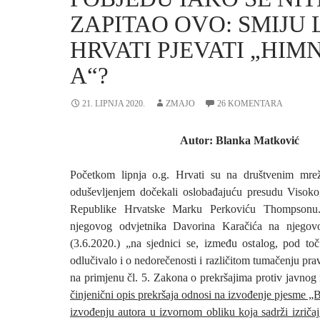
ZAPITAO OVO: SMIJU 
HRVATI PJEVATI „HIM
A“?
21. LIPNJA 2020.
ZMAJO
26 KOMENTARA
Autor: Blanka Matković
Početkom lipnja o.g. Hrvati su na društvenim mre
oduševljenjem dočekali oslobađajuću presudu Visoko
Republike Hrvatske Marku Perkoviću Thompsonu
njegovog odvjetnika Davorina Karačića na njego
(3.6.2020.) „na sjednici se, između ostalog, pod to
odlučivalo i o nedorečenosti i različitom tumačenju p
na primjenu čl. 5. Zakona o prekršajima protiv javnog 
činjenični opis prekršaja odnosi na izvođenje pjesme 
izvođenju autora u izvornom obliku koja sadrži izrič