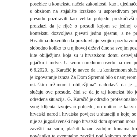
posebice u kontekstu načela zakonitosti, kao i ujednač
s obzirom na stajalište izraženo u usporedivom pr
presudu pozdravili kao veliku pobjedu preskočivši 
proizlazi da je riječ o presudi kojom se jednoj
kontekstu dozvoljava pjevati jednu pjesmu, a ne p
Hrvatima dozvolilo da pozdravljaju svojim pozdravo
slobodno koliko to u njihovoj državi čine sa svojim poz
kite obilježjima koja su u hrvatskom domu ostavlja
pljačku i mrtve. U svom narednom osvrtu na ovu p
6.6.2020., g. Karačić je naveo da „u konkretnom sluča
je izgovaranje izraza Za Dom Spremni bilo s namjerom
ustaškim režimom i obilježjima“ nadodavši da je „
slučaju ove presude, čini se da je taj kontekst bio 
određena situacija. G. Karačić je odradio profesionalno 
svog klijenta izvojevao pobjedu, no upitno je kakvu
hrvatski narod i hrvatska povijest u situaciji u kojoj s
nije za jugoslavenski nego hrvatski dom spreman mora za
završiti na sudu, plaćati kazne zadnjim kunama k
novčaniku te eventualno završiti pod kakvom ovrhom