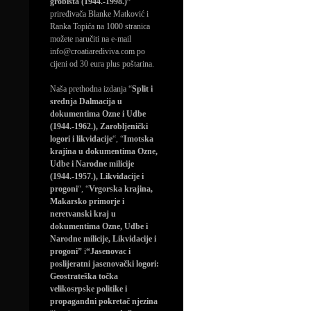
grobišta (1944.-1998.)”
priređivača Blanke Matković i
Ranka Topića na 1000 stranica
možete naručiti na e-mail
info@croatiarediviva.com po
cijeni od 30 eura plus poštarina.
Naša prethodna izdanja “
Split i
srednja Dalmacija u
dokumentima Ozne i Udbe
(1944.-1962.), Zarobljenički
logori i likvidacije
“, “
Imotska
krajina u dokumentima Ozne,
Udbe i Narodne milicije
(1944.-1957.), Likvidacije i
progoni
“, “
Vrgorska krajina,
Makarsko primorje i
neretvanski kraj u
dokumentima Ozne, Udbe i
Narodne milicije, Likvidacije i
progoni”
i
“Jasenovac i
poslijeratni jasenovački logori:
Geostrateška točka
velikosrpske politike i
propagandni pokretač njezina