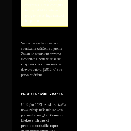
credentials. Please configure
the PayPal API credentials by
going to the settings menu of
this plugin.
Sadržaji objavljeni na ovim
stranicama zaštićeni su prema
Zakonu o autorskim pravima
Republike Hrvatske, te se ne
smiju koristiti i preuzimati bez
dozvole autora. | 2016. © Sva
prava pridržana
PRODAJA NAŠIH IZDANJA
U ožujku 2025. iz tiska su izašla
nova izdanja naše udruge koja
pod naslovima
„Od Vrana do
Biokova: Hrvatski
protukomunistički otpor