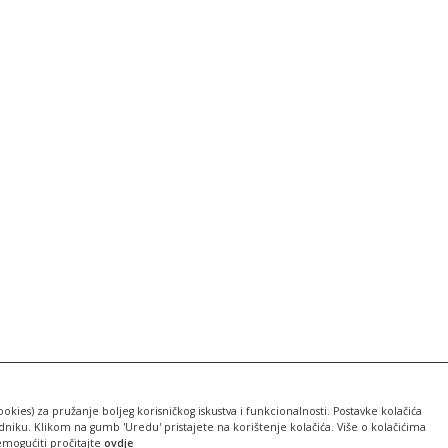
ookies) za pružanje boljeg korisničkog iskustva i funkcionalnosti. Postavke kolačića
iku. Klikom na gumb 'Uredu' pristajete na korištenje kolačića. Više o kolačićima
emogućiti pročitajte
ovdje