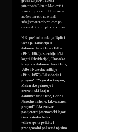
grobišta (1944.-1998.)”
priređivača Blanke Matković i
Ranka Topića na 1000 stranica
možete naručiti na e-mail
info@croatiarediviva.com po
cijeni od 30 eura plus poštarina.
Naša prethodna izdanja “
Split i
srednja Dalmacija u
dokumentima Ozne i Udbe
(1944.-1962.), Zarobljenički
logori i likvidacije
“, “
Imotska
krajina u dokumentima Ozne,
Udbe i Narodne milicije
(1944.-1957.), Likvidacije i
progoni
“, “
Vrgorska krajina,
Makarsko primorje i
neretvanski kraj u
dokumentima Ozne, Udbe i
Narodne milicije, Likvidacije i
progoni”
i
“Jasenovac i
poslijeratni jasenovački logori:
Geostrateška točka
velikosrpske politike i
propagandni pokretač njezina