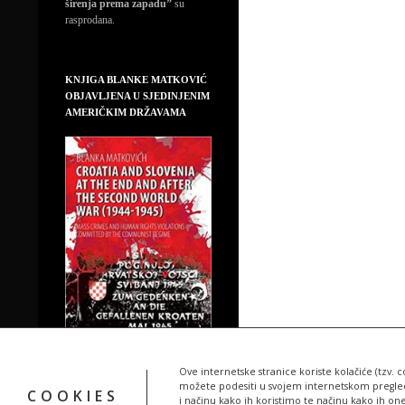
širenja prema zapadu”
su
rasprodana.
KNJIGA BLANKE MATKOVIĆ
OBJAVLJENA U SJEDINJENIM
AMERIČKIM DRŽAVAMA
Ove internetske stranice koriste kolačiće (tzv. c
možete podesiti u svojem internetskom pregledn
COOKIES
i načinu kako ih koristimo te načinu kako ih on