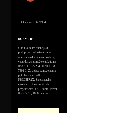
Total Views:
3.669.904
DONACIJE
Ukoliko želite financijski
poduprijeti rad naše udruge,
odnosno tiskanje naših izdanja,
vašu donaciju možete uplatiti na
IBAN: HR75 2340 0091 1108
7391 9. Za uplate iz inozemstva
potreban je i SWIFT:
PBZGHR2X. Za primatelja
naznačite: Hrvatska družba
povjesničara “Dr. Rudolf Horvat”,
Krsišće 25, 10000 Zagreb.
Error! Missing PayPal API