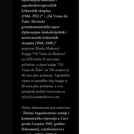
djelovanjem imotskih i
zapadnohercegovačkih
križarskih skupina
(1944.-1951.)”
i
„Od Vrana do
Žabe: Hrvatski
protukomunistički otpor
djelovanjem širokobrijeških i
neretvanskih križarskih
skupina (1944.-1948.)”
potpisuje Blanka Matković.
Knjiga “Od Vrana do Biokova”
na 1050 košta 45 eura plus
poštarina, a cijena knjige “Od
Vrana do Žabe” na 700 stranica je
40 eura plus poštarina. Zajednička
cijena za narudžbu obje knjige je
80 eura plus poštarina, a svoj
primjerak možete rezervirati na
infor@croatiarediviva.com.
Zbirku dokumenata pod naslovom
“
Zločini Jugoslavenske armije i
komunistička represija u Lici i
gradu Gospiću 1945. godine:
Dokumenti, svjedočanstva i