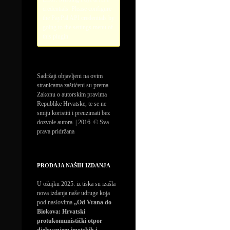
credentials. Please configure
the PayPal API credentials by
going to the settings menu of
this plugin.
Sadržaji objavljeni na ovim
stranicama zaštićeni su prema
Zakonu o autorskim pravima
Republike Hrvatske, te se ne
smiju koristiti i preuzimati bez
dozvole autora. | 2016. © Sva
prava pridržana
PRODAJA NAŠIH IZDANJA
U ožujku 2025. iz tiska su izašla
nova izdanja naše udruge koja
pod naslovima
„Od Vrana do
Biokova: Hrvatski
protukomunistički otpor