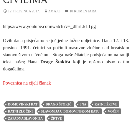
12. PROSINCA 2017.
ZMAJO
10 KOMENTARA
https://www.youtube.com/watch?v=_dlhrLkLTpg
Ovih dana prisjećamo se još jedne tužne obljetnice. Dana 12. i 13.
prosinca 1991. četnici su počinili masovne zločine nad hrvatskim
stanovništvom u Voćinu. Stoga naše čitatelje podsjećamo na raniji
tekst našeg člana
Drage Štokića
koji je opširno pisao o tim
događajima.
Poveznica na cijeli članak
DOMOVINSKI RAT
DRAGO ŠTOKIĆ
JNA
RATNE ŽRTVE
RATNI ZLOČINI
SLAVONIJA U DOMOVINSKOM RATU
VOĆIN
ZAPADNA SLAVONIJA
ŽRTVE