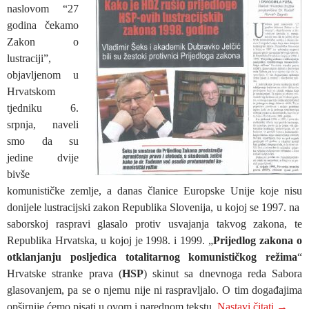
naslovom “27
godina čekamo
Zakon o
lustraciji”,
objavljenom u
Hrvatskom
tjedniku 6.
srpnja, naveli
smo da su
jedine dvije
bivše
komunističke zemlje, a danas članice Europske Unije koje nisu
donijele lustracijski zakon Republika Slovenija, u kojoj se 1997. na
saborskoj raspravi glasalo protiv usvajanja takvog zakona, te
Republika Hrvatska, u kojoj je 1998. i 1999. „
Prijedlog zakona o
otklanjanju posljedica totalitarnog komunističkog režima
“
Hrvatske stranke prava (
HSP
) skinut sa dnevnoga reda Sabora
glasovanjem, pa se o njemu nije ni raspravljalo. O tim događajima
Kako je
opširnije ćemo pisati u ovom i narednom tekstu.
Nastavi čitati
→