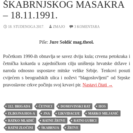
ŠKABRNJSKOG MASAKRA
– 18.11.1991.
18. STUDENOGA 2017.
ZMAJO
3 KOMENTARA
Piše:
Jure Soldić mag.theol.
Početkom 1990-ih obnavlja se savez dviju kula; crvena petokraka i
četnička kokarda u zajedničkom cilju uništenja hrvatske države i
naroda odnosno uspostave mitske velike Srbije. Tenkovi posuti
cvijećem s beogradskih ulica i noževi “blagoslovljeni” od Srpske
JURE SOLDIĆ:
pravoslavne crkve počinju svoj krvavi pir.
Nastavi čitati
→
112. BRIGADA
ČETNICI
DOMOVINSKI RAT
HOS
IX.BOJNA HOS-A
JNA
LIKVIDACIJE
MARKO MILJANIĆ
RATKO MLADIĆ
RATNE ŽRTVE
RATNI GUBICI
RATNI ZLOČINI
ŠKABRNJA
ŽRTVE