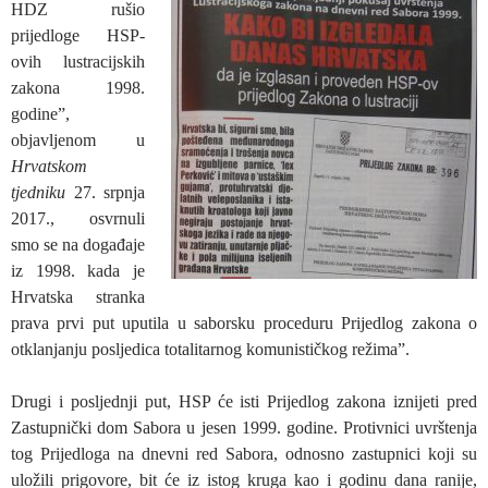
HDZ rušio
prijedloge HSP-
ovih lustracijskih
zakona 1998.
godine”,
objavljenom u
Hrvatskom
tjedniku
27. srpnja
2017., osvrnuli
smo se na događaje
iz 1998. kada je
Hrvatska stranka
prava prvi put uputila u saborsku proceduru Prijedlog zakona o
otklanjanju posljedica totalitarnog komunističkog režima”.
Drugi i posljednji put, HSP će isti Prijedlog zakona iznijeti pred
Zastupnički dom Sabora u jesen 1999. godine. Protivnici uvrštenja
tog Prijedloga na dnevni red Sabora, odnosno zastupnici koji su
uložili prigovore, bit će iz istog kruga kao i godinu dana ranije,