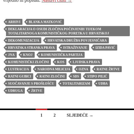
vrijedno ni popisati.
Nastavi čitati
→
ARHIVI
BLANKA MATKOVIĆ
DEKLARACIJA O OSUDI ZLOČINA POČINJENIH TIJEKOM
TOTALITARNOGA KOMUNISTIČKOG PORETKA U HRVATSKOJ
DEKOMUNIZACIJA
HRVATSKA DRUŽBA POVJESNIČARA
HRVATSKA STRANKA PRAVA
ISTRAŽIVANJE
IZIDA PAVIĆ
JNA
KNOJ
KOMUNISTIČKA PARTIJA
KOMUNISTIČKI ZLOČINI
KOS
LJUDSKA PRAVA
LUSTRACIJA
NARODNA MILICIJA
OZNA
RATNE ŽRTVE
RATNI GUBICI
RATNI ZLOČINI
SDS
STIPO PILIĆ
SUOČAVANJE S PROŠLOŠĆU
TOTALITARIZAM
UDBA
UDRUGA
ŽRTVE
Navigacija
1
2
SLJEDEĆE →
za