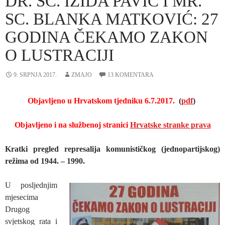
DR. SC. IZIDA PAVIĆ I MR.
SC. BLANKA MATKOVIĆ: 27
GODINA ČEKAMO ZAKON
O LUSTRACIJI
9. SRPNJA 2017.
ZMAJO
13 KOMENTARA
Objavljeno u Hrvatskom tjedniku 6.7.2017.
(
pdf
)
Objavljeno i na službenoj stranici
Hrvatske stranke prava
Kratki pregled represalija komunističkog (jednopartijskog)
režima od 1944. – 1990.
U posljednjim
mjesecima
Drugog
svjetskog rata i