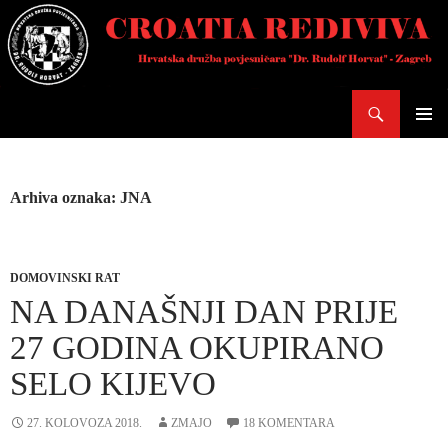
Skoči
do
sadržaja
Pretraži
PRIMAR
IZBORN
Arhiva oznaka: JNA
DOMOVINSKI RAT
NA DANAŠNJI DAN PRIJE
27 GODINA OKUPIRANO
SELO KIJEVO
27. KOLOVOZA 2018.
ZMAJO
18 KOMENTARA