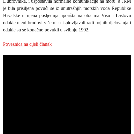
Dubrovnika, i uspostavila normalne komunikacije na moru, a JRM
je bila prisiljena povući se iz unutrašnjih morskih voda Republike
Hrvatske u njena posljednja uporišta na otocima Visu i Lastovu
odakle njeni brodovi više nisu isplovljavali radi bojnih djelovanja i
odakle su se konačno povukli u svibnju 1992.
Poveznica na cijeli članak