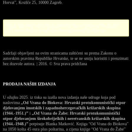
Horvat”, Krsišće 25, 10000 Zagreb.
Error! Missing PayPal API credentials. Please configure the PayPal
API credentials by going to the settings menu of this plugin.
Sadržaji objavljeni na ovim stranicama zaštićeni su prema Zakonu o
autorskim pravima Republike Hrvatske, te se ne smiju koristiti i preuzimati
bez dozvole autora. | 2016. © Sva prava pridržana
PRODAJA NAŠIH IZDANJA
U ožujku 2025. iz tiska su izašla nova izdanja naše udruge koja pod
naslovima
„Od Vrana do Biokova: Hrvatski protukomunistički otpor
djelovanjem imotskih i zapadnohercegovačkih križarskih skupina
(1944.-1951.)”
i
„Od Vrana do Žabe: Hrvatski protukomunistički
otpor djelovanjem širokobrijeških i neretvanskih križarskih skupina
(1944.-1948.)”
potpisuje Blanka Matković. Knjiga “Od Vrana do Biokova”
na 1050 košta 45 eura plus poštarina, a cijena knjige “Od Vrana do Žabe”