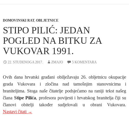
DOMOVINSKI RAT
,
OBLJETNICE
STIPO PILIĆ: JEDAN
POGLED NA BITKU ZA
VUKOVAR 1991.
22. STUDENOGA 2017.
ZMAJO
5 KOMENTARA
Ovih dana hrvatski građani obilježavaju 26. obljetnicu okupacije
grada Vukovara i zločina nad tamošnjim stanovnicima i
braniteljima. Stoga naše čitatelje podsjećamo na raniji tekst našeg
člana
Stipe Pilića
, profesora povijesti i hrvatskog branitelja čiji su
članovi obitelji također sudjelovali u obrani Vukovara.
STIPO PILIĆ: JEDAN POGLED NA BITKU ZA VU
Nastavi čitati
→