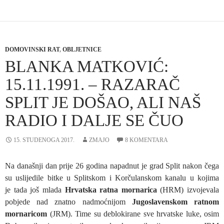
DOMOVINSKI RAT
,
OBLJETNICE
BLANKA MATKOVIĆ:
15.11.1991. – RAZARAČ
SPLIT JE DOŠAO, ALI NAŠ
RADIO I DALJE SE ČUO
15. STUDENOGA 2017.
ZMAJO
8 KOMENTARA
Na današnji dan prije 26 godina napadnut je grad Split nakon čega
su uslijedile bitke u Splitskom i Korčulanskom kanalu u kojima
je tada još mlada
Hrvatska ratna mornarica
(HRM) izvojevala
pobjede nad znatno nadmoćnijom
Jugoslavenskom ratnom
mornaricom
(JRM). Time su deblokirane sve hrvatske luke, osim