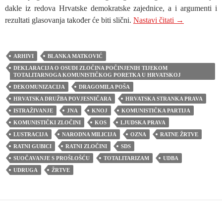
dakle iz redova Hrvatske demokratske zajednice, a i argumenti i
KAKO BI IZ
rezultati glasovanja također će biti slični.
Nastavi čitati
→
ARHIVI
BLANKA MATKOVIĆ
DEKLARACIJA O OSUDI ZLOČINA POČINJENIH TIJEKOM
TOTALITARNOGA KOMUNISTIČKOG PORETKA U HRVATSKOJ
DEKOMUNIZACIJA
DRAGOMILA POŠA
HRVATSKA DRUŽBA POVJESNIČARA
HRVATSKA STRANKA PRAVA
ISTRAŽIVANJE
JNA
KNOJ
KOMUNISTIČKA PARTIJA
KOMUNISTIČKI ZLOČINI
KOS
LJUDSKA PRAVA
LUSTRACIJA
NARODNA MILICIJA
OZNA
RATNE ŽRTVE
RATNI GUBICI
RATNI ZLOČINI
SDS
SUOČAVANJE S PROŠLOŠĆU
TOTALITARIZAM
UDBA
UDRUGA
ŽRTVE