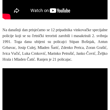
Na današnji dan prisjećamo se 12 pripadnika vinkovačke specijalne
policije koji se su četnički teroristi zarobili i masakrirali 2. svibnja
1991. Toga dana ubijeni su policajci Stipan Bošnjak, Antun
Grbavac, Josip Culej, Mladen Šarić, Zdenko Perica, Zoran Grašić,
Ivica Vučić, Luka Crnković, Marinko Petrušić, Janko Čović, Željko
Hrala i Mladen Čatić. Ranjen je 21 policajac.