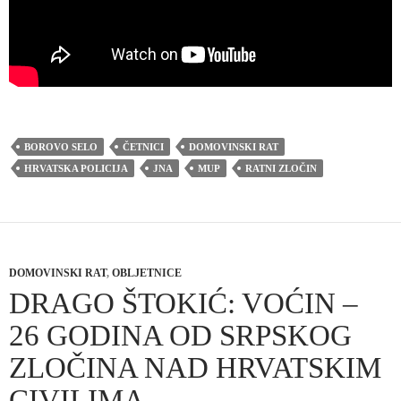
BOROVO SELO
ČETNICI
DOMOVINSKI RAT
HRVATSKA POLICIJA
JNA
MUP
RATNI ZLOČIN
DOMOVINSKI RAT
,
OBLJETNICE
DRAGO ŠTOKIĆ: VOĆIN –
26 GODINA OD SRPSKOG
ZLOČINA NAD HRVATSKIM
CIVILIMA