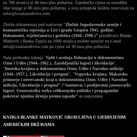
na 700 stranica je 40 eura plus poštarina. Zajednička cijena za narudžbu
obje knjige je 80 eura plus poštarina, a svoj primjerak možete rezervirati na
infor@croatiarediviva.com.
Zbirku dokumenata pod naslovom “
Zločini Jugoslavenske armije i
komunistička represija u Lici i gradu Gospiću 1945. godine:
Dokumenti, svjedočanstva i grobišta (1944.-1998.)”
priređivača Blanke
Matković i Ranka Topića na 1000 stranica možete naručiti na e-mail
info@croatiarediviva.com po cijeni od 30 eura plus poštarina.
Naša prethodna izdanja “
Split i srednja Dalmacija u dokumentima
Ozne i Udbe (1944.-1962.), Zarobljenički logori i likvidacije
“,
“
Imotska krajina u dokumentima Ozne, Udbe i Narodne milicije
(1944.-1957.), Likvidacije i progoni
“, “
Vrgorska krajina, Makarsko
primorje i neretvanski kraj u dokumentima Ozne, Udbe i Narodne
milicije, Likvidacije i progoni”
i
“Jasenovac i poslijeratni jasenovački
logori: Geostrateška točka velikosrpske politike i propagandni
pokretač njezina širenja prema zapadu”
su rasprodana.
KNJIGA BLANKE MATKOVIĆ OBJAVLJENA U SJEDINJENIM
AMERIČKIM DRŽAVAMA