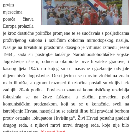
prvim
mjesecima
poraća čitava
Europa prolazila
je kroz drastične političke promjene te se suočavala s posljedicama
proživljenog sukoba i različitim oblicima mirnodopskog nasilja.
Nasilje na hrvatskim prostorima doseglo je vrhunac između jeseni
1944., kada su postrojbe tadašnje Narodnooslobodilačke vojske
Jugoslavije ušle u, odnosno okupirale prve hrvatske gradove, i
kasnog ljeta 1945. do kojeg su se masovne egzekucije odvijale
diljem bivše Jugoslavije. Desetljećima se o ovim zločinima znalo
malo ili ništa, a ogromni razmjeri tih zločina postali su vidljivi tek
zadnjih 20-ak godina. Povijesna znanost komunističkog razdoblja
fokusirala se na žrtve fašizma, a zločini provedeni pod
komunističkim predznakom, koji su se u konačnici sveli na
istrebljenje Hrvata, nastojali su se sakriti ili su bili pravdani borbom
protiv ostataka „okupatora i kvislinga“. Živi Hrvati postahu građani
drugog reda, a njihovi mrtvi mrtvi drugog reda, koje nije bilo
DR. SC. IZIDA PAVIĆ I MR.