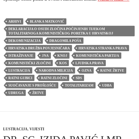
ARHIVI
BLANKA MATKOVIĆ
DEKLARACIJA O OSUDI ZLOČINA POČINJENIH TIJEKOM
TOTALITARNOGA KOMUNISTIČKOG PORETKA U HRVATSKOJ
DEKOMUNIZACIJA
DRAGOMILA POŠA
HRVATSKA DRUŽBA POVJESNIČARA
HRVATSKA STRANKA PRAVA
ISTRAŽIVANJE
JNA
KNOJ
KOMUNISTIČKA PARTIJA
KOMUNISTIČKI ZLOČINI
KOS
LJUDSKA PRAVA
LUSTRACIJA
NARODNA MILICIJA
OZNA
RATNE ŽRTVE
RATNI GUBICI
RATNI ZLOČINI
SDS
SUOČAVANJE S PROŠLOŠĆU
TOTALITARIZAM
UDBA
UDRUGA
ŽRTVE
LUSTRACIJA
,
VIJESTI