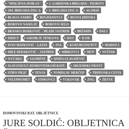
"SPALJENA ZEMLJA"
1. GARDIJSKA BRIGADA - TIGROVI
204. BRIGADA ZNG-A
3. BRIGADA ZNG-A
ALJMAŠ
BLAGO ZADRO
BOGDANOVCI
BOJNA ZRINSKI
BOROVO NASELJE
BOROVO SELO
BRANKO BORKOVIĆ - MLADI JASTREB
BRŠADIN
DALJ
ERDUT
GROBLJE TENKOVA
HOS
ILOK
IVAN MATKOVIĆ - LASTA
JNA
KUKURUZNI PUT
MARINCI
MILE DEDAKOVIĆ - JASTREB
MIRKOVCI
MUP
NUŠTAR
OVČARA
SAJMIŠTE
SINIŠA GLAVAŠEVIĆ
SLAVONIJA U DOMOVINSKOM RATU
SRIJEMSKI FRONT
STIPO PILIĆ
TENJA
TOMISLAV MERČEP
TRPINJSKA CESTA
VELEPROMET
VINKOVCI
VUKOVAR
ZNG
ŽRTVE
DOMOVINSKI RAT
,
OBLJETNICE
JURE SOLDIĆ: OBLJETNICA