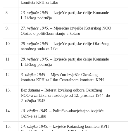
komiteta KPH za Liku
8.
13. veljače 1945.
– Izvješće partijske ćelije Komande
I. Ličkog područja
9.
27. veljače 1945.
– Mjesečno izvješće Kotarskog NOO
Otočac o političkom stanju u kotaru
10.
28. veljače 1945.
– Izvješće partijske ćelije Okružnog
narodnog suda za Liku
11.
28. veljače 1945.
– Izvješće partijske ćelije Komande
I. Ličkog područja
12.
3. ožujka 1945.
– Mjesečno izvješće Okružnog
komiteta KPH za Liku Centralnom komitetu KPH
13.
Bez datuma
– Referat Izvršnog odbora Okružnog
NOO-a za Liku za razdoblje od 12. prosinca 1944. do
2. ožujka 1945.
14.
10. ožujka 1945.
– Političko-obavještajno izvješće
OZN-e za Liku
15.
14. ožujka 1945.
– Izvješće Kotarskog komiteta KPH