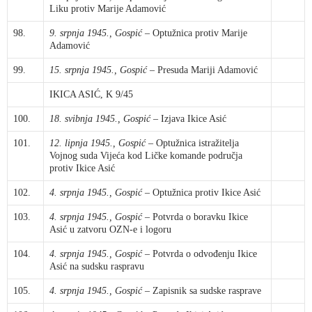
Liku protiv Marije Adamović
98.
9. srpnja 1945., Gospić
– Optužnica protiv Marije
Adamović
99.
15. srpnja 1945., Gospić
– Presuda Mariji Adamović
IKICA ASIĆ, K 9/45
100.
18. svibnja 1945., Gospić
– Izjava Ikice Asić
101.
12. lipnja 1945., Gospić
– Optužnica istražitelja
Vojnog suda Vijeća kod Ličke komande područja
protiv Ikice Asić
102.
4. srpnja 1945., Gospić
– Optužnica protiv Ikice Asić
103.
4. srpnja 1945., Gospić
– Potvrda o boravku Ikice
Asić u zatvoru OZN-e i logoru
104.
4. srpnja 1945., Gospić
– Potvrda o odvođenju Ikice
Asić na sudsku raspravu
105.
4. srpnja 1945., Gospić
– Zapisnik sa sudske rasprave