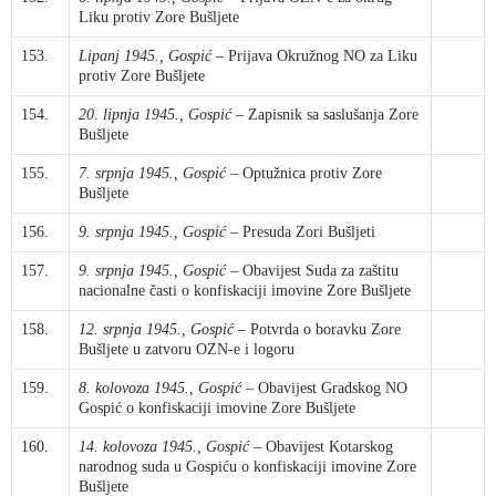
Liku protiv Zore Bušljete
153.
Lipanj 1945., Gospić
– Prijava Okružnog NO za Liku
protiv Zore Bušljete
154.
20. lipnja 1945., Gospić
– Zapisnik sa saslušanja Zore
Bušljete
155.
7. srpnja 1945., Gospić
– Optužnica protiv Zore
Bušljete
156.
9. srpnja 1945., Gospić
– Presuda Zori Bušljeti
157.
9. srpnja 1945., Gospić
– Obavijest Suda za zaštitu
nacionalne časti o konfiskaciji imovine Zore Bušljete
158.
12. srpnja 1945., Gospić
– Potvrda o boravku Zore
Bušljete u zatvoru OZN-e i logoru
159.
8. kolovoza 1945., Gospić
– Obavijest Gradskog NO
Gospić o konfiskaciji imovine Zore Bušljete
160.
14. kolovoza 1945., Gospić
– Obavijest Kotarskog
narodnog suda u Gospiću o konfiskaciji imovine Zore
Bušljete