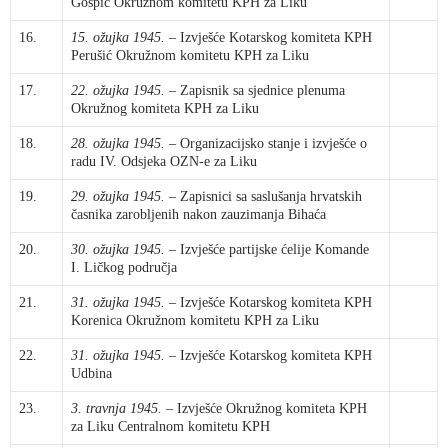
Gospić Okružnom komitetu KPH za Liku
16.
15. ožujka 1945.
– Izvješće Kotarskog komiteta KPH
Perušić Okružnom komitetu KPH za Liku
17.
22. ožujka 1945.
– Zapisnik sa sjednice plenuma
Okružnog komiteta KPH za Liku
18.
28. ožujka 1945.
– Organizacijsko stanje i izvješće o
radu IV. Odsjeka OZN-e za Liku
19.
29. ožujka 1945.
– Zapisnici sa saslušanja hrvatskih
časnika zarobljenih nakon zauzimanja Bihaća
20.
30. ožujka 1945.
– Izvješće partijske ćelije Komande
I. Ličkog područja
21.
31. ožujka 1945.
– Izvješće Kotarskog komiteta KPH
Korenica Okružnom komitetu KPH za Liku
22.
31. ožujka 1945.
– Izvješće Kotarskog komiteta KPH
Udbina
23.
3. travnja 1945.
– Izvješće Okružnog komiteta KPH
za Liku Centralnom komitetu KPH