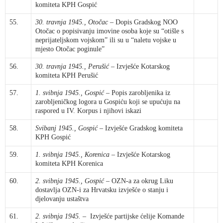
komiteta KPH Gospić
55.
30. travnja 1945., Otočac
– Dopis Gradskog NOO
Otočac o popisivanju imovine osoba koje su “otišle s
neprijateljskom vojskom” ili su u “naletu vojske u
mjesto Otočac poginule”
56.
30. travnja 1945., Perušić
– Izvješće Kotarskog
komiteta KPH Perušić
57.
1. svibnja 1945., Gospić
– Popis zarobljenika iz
zarobljeničkog logora u Gospiću koji se upućuju na
raspored u IV. Korpus i njihovi iskazi
58.
Svibanj 1945., Gospić
– Izvješće Gradskog komiteta
KPH Gospić
59.
1. svibnja 1945., Korenica
– Izvješće Kotarskog
komiteta KPH Korenica
60.
2. svibnja 1945., Gospić
– OZN-a za okrug Liku
dostavlja OZN-i za Hrvatsku izvješće o stanju i
djelovanju ustaštva
61.
2. svibnja 1945.
– Izvješće partijske ćelije Komande