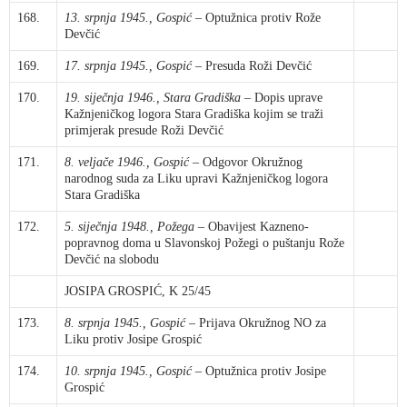
168.
13. srpnja 1945., Gospić
– Optužnica protiv Rože
Devčić
169.
17. srpnja 1945., Gospić
– Presuda Roži Devčić
170.
19. siječnja 1946., Stara Gradiška
– Dopis uprave
Kažnjeničkog logora Stara Gradiška kojim se traži
primjerak presude Roži Devčić
171.
8. veljače 1946., Gospić
– Odgovor Okružnog
narodnog suda za Liku upravi Kažnjeničkog logora
Stara Gradiška
172.
5. siječnja 1948., Požega
– Obavijest Kazneno-
popravnog doma u Slavonskoj Požegi o puštanju Rože
Devčić na slobodu
JOSIPA GROSPIĆ, K 25/45
173.
8. srpnja 1945., Gospić
– Prijava Okružnog NO za
Liku protiv Josipe Grospić
174.
10. srpnja 1945., Gospić
– Optužnica protiv Josipe
Grospić