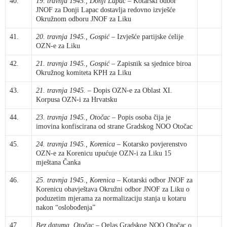
40.
19. travnja 1945., Donji Lapac
– Kotarski odbor
JNOF za Donji Lapac dostavlja redovno izvješće
Okružnom odboru JNOF za Liku
41.
20. travnja 1945., Gospić
– Izvješće partijske ćelije
OZN-e za Liku
42.
21. travnja 1945., Gospić
– Zapisnik sa sjednice biroa
Okružnog komiteta KPH za Liku
43.
21. travnja 1945.
– Dopis OZN-e za Oblast XI.
Korpusa OZN-i za Hrvatsku
44.
23. travnja 1945., Otočac
– Popis osoba čija je
imovina konfiscirana od strane Gradskog NOO Otočac
45.
24. travnja 1945., Korenica
– Kotarsko povjerenstvo
OZN-e za Korenicu upućuje OZN-i za Liku 15
mještana Čanka
46.
25. travnja 1945., Korenica
– Kotarski odbor JNOF za
Korenicu obavještava Okružni odbor JNOF za Liku o
poduzetim mjerama za normalizaciju stanja u kotaru
nakon “oslobođenja”
47.
Bez datuma, Otočac
– Oglas Gradskog NOO Otočac o