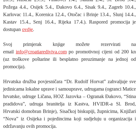
Požega 4.4., Osijek 5.4., Đakovo 6.4., Sisak 9.4., Zagreb 10.4.,
Karlovac 11.4., Korenica 12.4., Otočac i Brinje 13.4., Slunj 14.4.,
Kastav 15.4., Senj 16.4., Rijeka 17.4.). Raspored promocija je
dostupan
ovdje
.
Svoj primjerak knjige možete rezervirati na
email
info@croatiarediviva.com
po promotivnoj cijeni od 200 kn
(uz troškove poštarine ili besplatno preuzimanje na jednoj od
promocija).
Hrvatska družba povjesničara “Dr. Rudolf Horvat” zahvaljuje sve
jedinicama lokalne uprave i samouprave, udrugama (ogranci Matice
hrvatske, udruge Ličana, HOZ Jazovka – Ogranak Đakovo, “Stina
pradidova”, udruga branitelja iz Kastva, HVIDR-a Sl. Brod,
Hrvatski domobran Brinje), Sisačkoj biskupiji, župnicima, Knjižari
“Nova” iz Osijeka i pojedincima koji sudjeluju u organizacija i
održavanju ovih promocija.