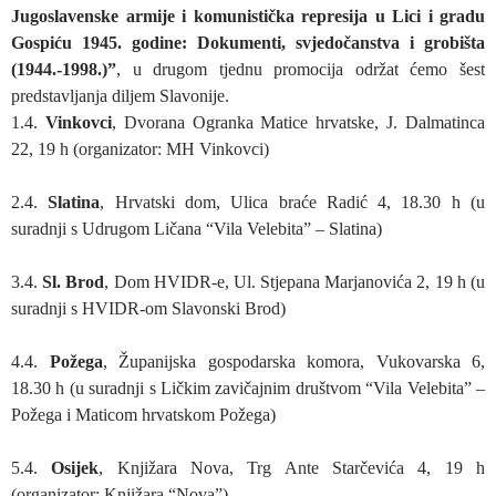
Jugoslavenske armije i komunistička represija u Lici i gradu
Gospiću 1945. godine: Dokumenti, svjedočanstva i grobišta
(1944.-1998.)”
, u drugom tjednu promocija održat ćemo šest
predstavljanja diljem Slavonije.
1.4.
Vinkovci
, Dvorana Ogranka Matice hrvatske, J. Dalmatinca
22, 19 h (organizator: MH Vinkovci)
2.4.
Slatina
, Hrvatski dom, Ulica braće Radić 4, 18.30 h (u
suradnji s Udrugom Ličana “Vila Velebita” – Slatina)
3.4.
Sl. Brod
, Dom HVIDR-e, Ul. Stjepana Marjanovića 2, 19 h (u
suradnji s HVIDR-om Slavonski Brod)
4.4.
Požega
, Županijska gospodarska komora, Vukovarska 6,
18.30 h (u suradnji s Ličkim zavičajnim društvom “Vila Velebita” –
Požega i Maticom hrvatskom Požega)
5.4.
Osijek
, Knjižara Nova, Trg Ante Starčevića 4, 19 h
(organizator: Knjižara “Nova”)