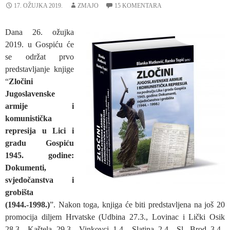
17. OŽUJKA 2019.
ZMAJO
15 KOMENTARA
Dana 26. ožujka
2019. u Gospiću će
se održat prvo
predstavljanje knjige
“
Zločini
Jugoslavenske
armije i
komunistička
represija u Lici i
gradu Gospiću
1945. godine:
Dokumenti,
svjedočanstva i
grobišta
(1944.-1998.)
”. Nakon toga, knjiga će biti predstavljena na još 20
promocija diljem Hrvatske (Udbina 27.3., Lovinac i Lički Osik
28.3., Kaštela 29.3., Vinkovci 1.4., Slatina 2.4., Sl. Brod 3.4.,