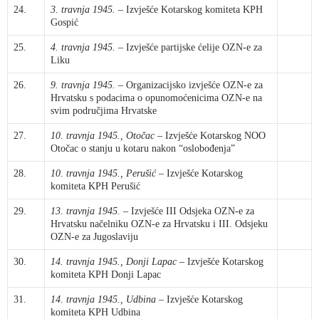
24.
3. travnja 1945.
– Izvješće Kotarskog komiteta KPH
Gospić
25.
4. travnja 1945.
– Izvješće partijske ćelije OZN-e za
Liku
26.
9. travnja 1945.
– Organizacijsko izvješće OZN-e za
Hrvatsku s podacima o opunomoćenicima OZN-e na
svim područjima Hrvatske
27.
10. travnja 1945., Otočac
– Izvješće Kotarskog NOO
Otočac o stanju u kotaru nakon “oslobođenja”
28.
10. travnja 1945., Perušić
– Izvješće Kotarskog
komiteta KPH Perušić
29.
13. travnja 1945.
– Izvješće III Odsjeka OZN-e za
Hrvatsku načelniku OZN-e za Hrvatsku i III. Odsjeku
OZN-e za Jugoslaviju
30.
14. travnja 1945., Donji Lapac
– Izvješće Kotarskog
komiteta KPH Donji Lapac
31.
14. travnja 1945., Udbina
– Izvješće Kotarskog
komiteta KPH Udbina