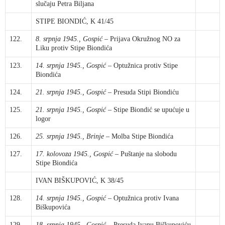
slučaju Petra Biljana
STIPE BIONDIĆ, K 41/45
122.
8. srpnja 1945., Gospić
– Prijava Okružnog NO za
Liku protiv Stipe Biondića
123.
14. srpnja 1945., Gospić
– Optužnica protiv Stipe
Biondića
124.
21. srpnja 1945., Gospić
– Presuda Stipi Biondiću
125.
21. srpnja 1945., Gospić
– Stipe Biondić se upućuje u
logor
126.
25. srpnja 1945., Brinje
– Molba Stipe Biondića
127.
17. kolovoza 1945., Gospić
– Puštanje na slobodu
Stipe Biondića
IVAN BIŠKUPOVIĆ, K 38/45
128.
14. srpnja 1945., Gospić
– Optužnica protiv Ivana
Biškupovića
129.
18. srpnja 1945., Gospić
– Presuda Ivanu Biškupoviću