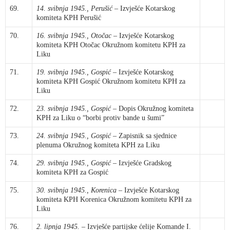
69.
14. svibnja 1945., Perušić
– Izvješće Kotarskog
komiteta KPH Perušić
70.
16. svibnja 1945., Otočac
– Izvješće Kotarskog
komiteta KPH Otočac Okružnom komitetu KPH za
Liku
71.
19. svibnja 1945., Gospić
– Izvješće Kotarskog
komiteta KPH Gospić Okružnom komitetu KPH za
Liku
72.
23. svibnja 1945., Gospić
– Dopis Okružnog komiteta
KPH za Liku o “borbi protiv bande u šumi”
73.
24. svibnja 1945., Gospić
– Zapisnik sa sjednice
plenuma Okružnog komiteta KPH za Liku
74.
29. svibnja 1945., Gospić
– Izvješće Gradskog
komiteta KPH za Gospić
75.
30. svibnja 1945., Korenica
– Izvješće Kotarskog
komiteta KPH Korenica Okružnom komitetu KPH za
Liku
76.
2. lipnja 1945.
– Izvješće partijske ćelije Komande I.