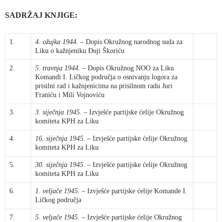
SADRŽAJ KNJIGE:
1.
4. ožujka 1944.
– Dopis Okružnog narodnog suda za
Liku o kažnjeniku Đuji Škoriću
2.
5. travnja 1944.
– Dopis Okružnog NOO za Liku
Komandi I. Ličkog područja o osnivanju logora za
prisilni rad i kažnjenicima na prisilnom radu Juri
Franiću i Mili Vojnoviću
3.
3. siječnja 1945.
– Izvješće partijske ćelije Okružnog
komiteta KPH za Liku
4.
16. siječnja 1945.
– Izvješće partijske ćelije Okružnog
komiteta KPH za Liku
5.
30. siječnja 1945.
– Izvješće partijske ćelije Okružnog
komiteta KPH za Liku
6.
1. veljače 1945.
– Izvješće partijske ćelije Komande I.
Ličkog područja
7.
5. veljače 1945.
– Izvješće partijske ćelije Okružnog