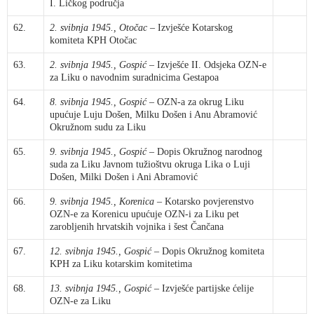
I. Ličkog područja
62.
2. svibnja 1945., Otočac
– Izvješće Kotarskog
komiteta KPH Otočac
63.
2. svibnja 1945., Gospić
– Izvješće II. Odsjeka OZN-e
za Liku o navodnim suradnicima Gestapoa
64.
8. svibnja 1945., Gospić
– OZN-a za okrug Liku
upućuje Luju Došen, Milku Došen i Anu Abramović
Okružnom sudu za Liku
65.
9. svibnja 1945., Gospić
– Dopis Okružnog narodnog
suda za Liku Javnom tužioštvu okruga Lika o Luji
Došen, Milki Došen i Ani Abramović
66.
9. svibnja 1945., Korenica
– Kotarsko povjerenstvo
OZN-e za Korenicu upućuje OZN-i za Liku pet
zarobljenih hrvatskih vojnika i šest Čančana
67.
12. svibnja 1945., Gospić
– Dopis Okružnog komiteta
KPH za Liku kotarskim komitetima
68.
13. svibnja 1945., Gospić
– Izvješće partijske ćelije
OZN-e za Liku