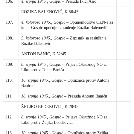
106.
4. srpnja 1945., Gospić
– Presuda Ikici Asić
ROZIKA BALENOVIĆ, K 56/45
107.
4. kolovoza 1945., Gospić
– Opunomoćstvo OZN-e za
kotar Gospić upućuje na suđenje Roziku Balenović
108.
5. kolovoza 1945., Gospić
– Zapisnik sa saslušanja
Rozike Balenović
ANTON BANIĆ, K 52/45
109.
8. srpnja 1945., Gospić
– Prijava Okružnog NO za
Liku protiv Tome Banića
110.
16. srpnja 1945., Gospić
– Optužnica protiv Antona
Banića
111.
18. srpnja 1945., Gospić
– Presuda Antonu Baniću
ŽELJKO BEDEKOVIĆ, K 28/45
112.
8. srpnja 1945., Gospić
– Prijava Okružnog NO za
Liku protiv Željka Bedekovića
113.
10. srpnja 1945., Gospić
– Optužnica protiv Željka