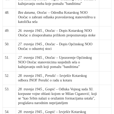
kažnjavanju osoba koje pomažu “banditima”
48.
Bez datuma, Otočac
– Odredba Kotarskog NOO
Otočac o zabrani odlaska pravoslavnog stanovništva u
katolička sela
49.
26. travnja 1945., Otočac
– Dopis Kotarskog NOO
Otočac o zlouporabama prilikom prepoznavanja stoke
50.
27. travnja 1945., Otočac
– Dopis Općinskog NOO
Otočac o oduzetoj stoci
51.
27. travnja 1945., Otočac
– Upozorenje Općinskog
NOO Otočac stanovnicima susjednih sela o
kažnjavanju onih koji pomažu “banditima”
52.
28. travnja 1945., Perušić
– Izvješće Kotarskog
odbora JNOF Perušić o radu u kotaru
53.
28. travnja 1945., Gospić
– Odluka Vojnog suda XI.
korpusne vojne oblasti kojom se Milan Ciganović, koji
se “kao Srbin nalazi u oružanim formacijama ustaša”,
proglašava narodnim neprijateljem
54.
28. travnja 1945., Gospić
– Izvješće Kotarskog