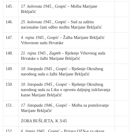
145.
17. kolovoza 1945., Gospić
– Molba Marijane
Brkljačić
146.
25. kolovoza 1945., Gospić
– Sud za zaštitu
nacionalne časti odbio molbu Marijane Brkljačić
147.
4. rujna 1945., Gospić
– Žalba Marijane Brkljačić
Vrhovnom sudu Hrvatske
148.
21. rujna 1945., Zagreb
– Rješenje Vrhovnog suda
Hrvatske o žalbi Marijane Brkljačić
149.
10. listopada 1945., Gospić
– Rješenje Okružnog
narodnog suda o žalbi Marijane Brkljačić
150.
10. listopada 1945., Gospić
– Rješenje Okružnog
narodnog suda za Liku o oprostu daljnjeg izdržavanja
kazne Marijani Brkljačić
151.
17. listopada 1946., Gospić
– Molba za pomilovanje
Marijane Brkljačić
ZORA BUŠLJETA, K 3/45
152.
6. lipnja 1945., Gospić
– Prijava OZN-e za okrug