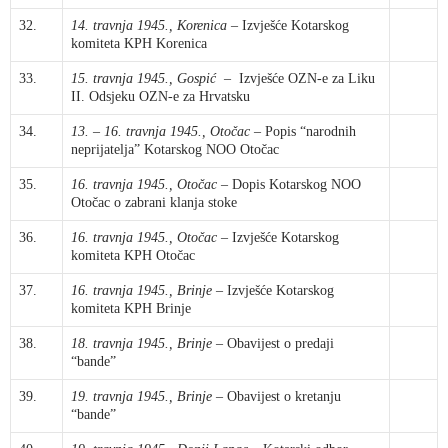
32.
14. travnja 1945., Korenica
– Izvješće Kotarskog
komiteta KPH Korenica
33.
15. travnja 1945., Gospić
– Izvješće OZN-e za Liku
II. Odsjeku OZN-e za Hrvatsku
34.
13.
–
16. travnja 1945., Otočac
– Popis “narodnih
neprijatelja” Kotarskog NOO Otočac
35.
16. travnja 1945., Otočac
– Dopis Kotarskog NOO
Otočac o zabrani klanja stoke
36.
16. travnja 1945., Otočac
– Izvješće Kotarskog
komiteta KPH Otočac
37.
16. travnja 1945., Brinje
– Izvješće Kotarskog
komiteta KPH Brinje
38.
18. travnja 1945., Brinje
– Obavijest o predaji
“bande”
39.
19. travnja 1945., Brinje
– Obavijest o kretanju
“bande”