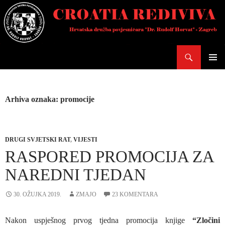
Skoči
do
sadržaja
Pretraži
PRIMAR
IZBORN
Arhiva oznaka: promocije
DRUGI SVJETSKI RAT
,
VIJESTI
RASPORED PROMOCIJA ZA
NAREDNI TJEDAN
30. OŽUJKA 2019.
ZMAJO
23 KOMENTARA
Nakon uspješnog prvog tjedna promocija knjige
“Zločini