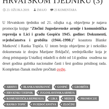
HRVATSKOM TJEDNIKU (3)
23. OŽUJKA 2019.
ZMAJO
23 KOMENTARA
U Hrvatskom tjedniku od 21. ožujka o.g. objavljena je najava
promocija knjige “
Zločini Jugoslavenske armije i komunistička
represija u Lici i gradu Gospiću 1945. godine: Dokumenti,
svjedočanstva i grobišta (1944.-1998.)
” koautora Blanke
Matković i Ranka Topića. U istom broju objavljeno je i nekoliko
dokumenata iz dosjea Marijane Brkljačić, srednjoškolke koja je
zbog pristupanja Ustaškoj mladeži u dobi od 14 godina osuđena na
deset godina gubitka nacionalne časti i šest godina prisilnog rada.
Kompletan članak možete pročitati
ovdje
.
ARHIVI
BLANKA MATKOVIĆ
GOSPIĆ
GROBIŠTA
HRVATSKI TJEDNIK
JUGOSLAVENSKA ARMIJA
KOMUNISTIČKA REPRESIJA
LIKA
MEDIJI
PROMOCIJE
RANKO TOPIĆ
SVJEDOČANSTVA
ZLOČINI