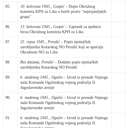
85.
10. kolovoza 1945., Gospić
– Dopis Okružnog
komiteta KPH za Liku o borbi protiv “neprijateljskih
grupa”
86.
13. kolovoza 1945., Gospić
– Zapisnik sa sjednice
biroa Okružnog komiteta KPH za Liku
87.
25. rujna 1945., Perušić
– Popis njemačkih
zarobljenika Kotarskog NO Perušić koji se upućuju
Okružnom NO za Liku
88.
Bez datuma, Perušić
– Dodatni popis njemačkih
zarobljenika Kotarskog NO Perušić
89.
6. studenog 1945., Ogulin
– Izvod iz presude Vojnoga
suda Komande Ogulinskog vojnog područja II.
Jugoslavenske armije
90.
6. studenog 1945., Ogulin
– Izvod iz presude Vojnoga
suda Komande Ogulinskog vojnog područja II.
Jugoslavenske armije
91.
6. studenog 1945., Ogulin
– Izvod iz presude Vojnoga
suda Komande Ogulinskog vojnog područja II.