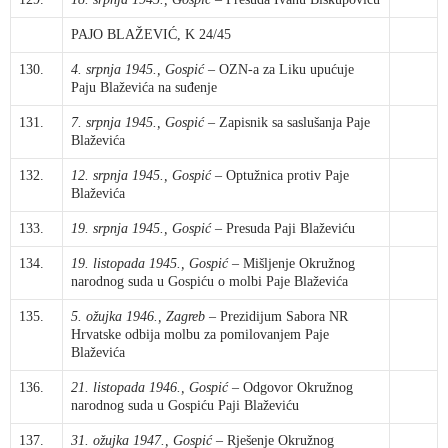
PAJO BLAŽEVIĆ, K 24/45
130.
4. srpnja 1945., Gospić
– OZN-a za Liku upućuje
Paju Blaževića na suđenje
131.
7. srpnja 1945., Gospić
– Zapisnik sa saslušanja Paje
Blaževića
132.
12. srpnja 1945., Gospić
– Optužnica protiv Paje
Blaževića
133.
19. srpnja 1945., Gospić
– Presuda Paji Blaževiću
134.
19. listopada 1945., Gospić
– Mišljenje Okružnog
narodnog suda u Gospiću o molbi Paje Blaževića
135.
5. ožujka 1946., Zagreb
– Prezidijum Sabora NR
Hrvatske odbija molbu za pomilovanjem Paje
Blaževića
136.
21. listopada 1946., Gospić
– Odgovor Okružnog
narodnog suda u Gospiću Paji Blaževiću
137.
31. ožujka 1947., Gospić
– Rješenje Okružnog