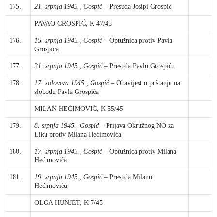
175.
21. srpnja 1945., Gospić
– Presuda Josipi Grospić
PAVAO GROSPIĆ, K 47/45
176.
15. srpnja 1945., Gospić
– Optužnica protiv Pavla
Grospića
177.
21. srpnja 1945., Gospić
– Presuda Pavlu Grospiću
178.
17. kolovoza 1945., Gospić
– Obavijest o puštanju na
slobodu Pavla Grospića
MILAN HEĆIMOVIĆ, K 55/45
179.
8. srpnja 1945., Gospić
– Prijava Okružnog NO za
Liku protiv Milana Hećimovića
180.
17. srpnja 1945., Gospić
– Optužnica protiv Milana
Hećimovića
181.
19. srpnja 1945., Gospić
– Presuda Milanu
Hećimoviću
OLGA HUNJET, K 7/45