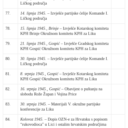
Ličkog područja
77.
14. lipnja 1945.
– Izvješće partijske ćelije Komande I.
Ličkog područja
78.
15. lipnja 1945., Brinje
– Izvješće Kotarskog komiteta
KPH Brinje Okružnom komitetu KPH za Liku
79.
21. lipnja 1945., Gospić
– Izvješće Gradskog komiteta
KPH Gospić Okružnom komitetu KPH za Liku
80.
30. lipnja 1945.
– Izvješće partijske ćelije Komande I.
Ličkog područja
81.
8. srpnja 1945., Gospić
– Izvješće Kotarskog komiteta
KPH Gospić Okružnom komitetu KPH za Liku
82.
16. srpnja 1945., Gospić
– Obavijest o puštanju na
slobodu Rože Župan i Vojina Price
83.
30. srpnja 1945.
– Materijali V. okružne partijske
konferencije za Liku
84.
Kolovoz 1945.
– Dopis OZN-e za Hrvatsku s popisom
“rukovodioca” u Lici i ostalim hrvatskim područjima