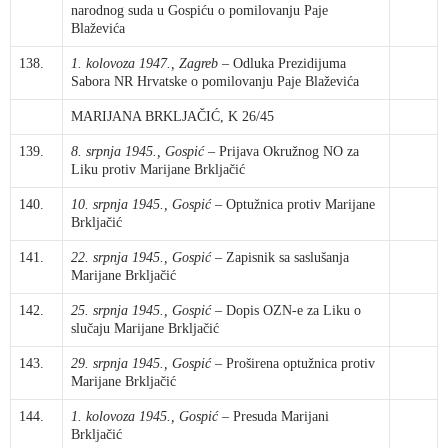
narodnog suda u Gospiću o pomilovanju Paje
Blaževića
138.
1. kolovoza 1947., Zagreb
– Odluka Prezidijuma
Sabora NR Hrvatske o pomilovanju Paje Blaževića
MARIJANA BRKLJAČIĆ, K 26/45
139.
8. srpnja 1945., Gospić
– Prijava Okružnog NO za
Liku protiv Marijane Brkljačić
140.
10. srpnja 1945., Gospić
– Optužnica protiv Marijane
Brkljačić
141.
22. srpnja 1945., Gospić
– Zapisnik sa saslušanja
Marijane Brkljačić
142.
25. srpnja 1945., Gospić
– Dopis OZN-e za Liku o
slučaju Marijane Brkljačić
143.
29. srpnja 1945., Gospić
– Proširena optužnica protiv
Marijane Brkljačić
144.
1. kolovoza 1945., Gospić
– Presuda Marijani
Brkljačić