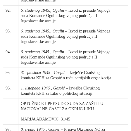
Jugoslavenske armije
92.
6. studenog 1945., Ogulin
– Izvod iz presude Vojnoga
suda Komande Ogulinskog vojnog područja II.
Jugoslavenske armije
93.
6. studenog 1945., Ogulin
– Izvod iz presude Vojnoga
suda Komande Ogulinskog vojnog područja II.
Jugoslavenske armije
94.
6. studenog 1945., Ogulin
– Izvod iz presude Vojnoga
suda Komande Ogulinskog vojnog područja II.
Jugoslavenske armije
95.
31. prosinca 1945., Gospić
– Izvješće Gradskog
komiteta KPH za Gospić o radu partijskih organizacija
96.
1. listopada 1946., Gospić
– Izvješće Okružnog
komiteta KPH za Liku o političkoj situaciji
OPTUŽNICE I PRESUDE SUDA ZA ZAŠTITU
NACIONALNE ČASTI ZA OKRUG LIKU
MARIJA ADAMOVIĆ, 31/45
97.
8. srpnja 1945., Gospić
– Prijava Okružnog NO za