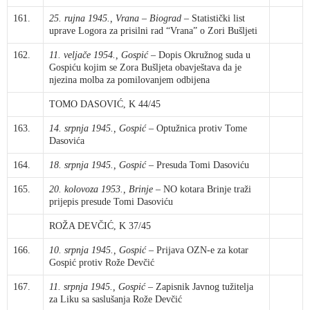
161.
25. rujna 1945., Vrana
–
Biograd
– Statistički list
uprave Logora za prisilni rad “Vrana” o Zori Bušljeti
162.
11. veljače 1954., Gospić
– Dopis Okružnog suda u
Gospiću kojim se Zora Bušljeta obavještava da je
njezina molba za pomilovanjem odbijena
TOMO DASOVIĆ, K 44/45
163.
14. srpnja 1945., Gospić
– Optužnica protiv Tome
Dasovića
164.
18. srpnja 1945., Gospić
– Presuda Tomi Dasoviću
165.
20. kolovoza 1953., Brinje
– NO kotara Brinje traži
prijepis presude Tomi Dasoviću
ROŽA DEVČIĆ, K 37/45
166.
10. srpnja 1945., Gospić
– Prijava OZN-e za kotar
Gospić protiv Rože Devčić
167.
11. srpnja 1945., Gospić
– Zapisnik Javnog tužitelja
za Liku sa saslušanja Rože Devčić