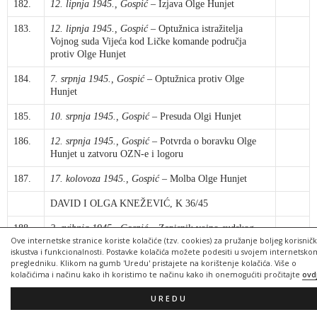
182.
12. lipnja 1945., Gospić
– Izjava Olge Hunjet
183.
12. lipnja 1945., Gospić
– Optužnica istražitelja
Vojnog suda Vijeća kod Ličke komande područja
protiv Olge Hunjet
184.
7. srpnja 1945., Gospić
– Optužnica protiv Olge
Hunjet
185.
10. srpnja 1945., Gospić
– Presuda Olgi Hunjet
186.
12. srpnja 1945., Gospić
– Potvrda o boravku Olge
Hunjet u zatvoru OZN-e i logoru
187.
17. kolovoza 1945., Gospić
– Molba Olge Hunjet
DAVID I OLGA KNEŽEVIĆ, K 36/45
188.
2. svibnja 1945., Gospić
– Zapisnik vojno-sudskog
istražitelja o saslušanju Davida Kneževića
Ove internetske stranice koriste kolačiće (tzv. cookies) za pružanje boljeg korisnič
iskustva i funkcionalnosti. Postavke kolačića možete podesiti u svojem internetsko
pregledniku. Klikom na gumb 'Uredu' pristajete na korištenje kolačića. Više o
189.
12. srpnja 1945., Gospić
– Optužnica protiv Davida i
kolačićima i načinu kako ih koristimo te načinu kako ih onemogućiti pročitajte
ovd
Olge Knežević
UREDU
190.
16. srpnja 1945., Gospić
– Presuda Davidu i Olgi
Knežević