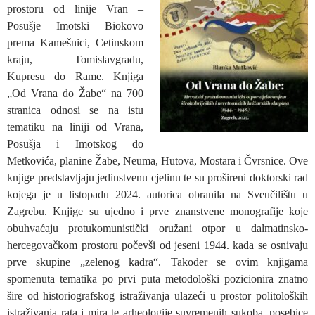
prostoru od linije Vran –
Posušje – Imotski – Biokovo
prema Kamešnici, Cetinskom
kraju, Tomislavgradu,
Kupresu do Rame. Knjiga
„Od Vrana do Žabe“ na 700
stranica odnosi se na istu
tematiku na liniji od Vrana,
Posušja i Imotskog do
Metkovića, planine Žabe, Neuma, Hutova, Mostara i Čvrsnice. Ove
knjige predstavljaju jedinstvenu cjelinu te su prošireni doktorski rad
kojega je u listopadu 2024. autorica obranila na Sveučilištu u
Zagrebu. Knjige su ujedno i prve znanstvene monografije koje
obuhvaćaju protukomunistički oružani otpor u dalmatinsko-
hercegovačkom prostoru počevši od jeseni 1944. kada se osnivaju
prve skupine „zelenog kadra“. Također se ovim knjigama
spomenuta tematika po prvi puta metodološki pozicionira znatno
šire od historiografskog istraživanja ulazeći u prostor politoloških
istraživanja rata i mira te arheologije suvremenih sukoba, posebice