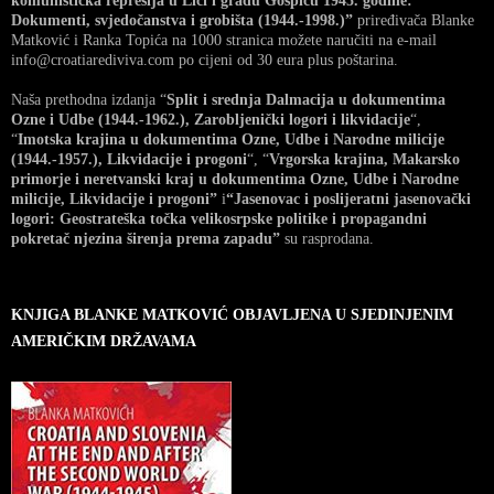
komunistička represija u Lici i gradu Gospiću 1945. godine:
Dokumenti, svjedočanstva i grobišta (1944.-1998.)”
priređivača Blanke
Matković i Ranka Topića na 1000 stranica možete naručiti na e-mail
info@croatiarediviva.com po cijeni od 30 eura plus poštarina.
Naša prethodna izdanja “
Split i srednja Dalmacija u dokumentima
Ozne i Udbe (1944.-1962.), Zarobljenički logori i likvidacije
“,
“
Imotska krajina u dokumentima Ozne, Udbe i Narodne milicije
(1944.-1957.), Likvidacije i progoni
“, “
Vrgorska krajina, Makarsko
primorje i neretvanski kraj u dokumentima Ozne, Udbe i Narodne
milicije, Likvidacije i progoni”
i
“Jasenovac i poslijeratni jasenovački
logori: Geostrateška točka velikosrpske politike i propagandni
pokretač njezina širenja prema zapadu”
su rasprodana.
KNJIGA BLANKE MATKOVIĆ OBJAVLJENA U SJEDINJENIM
AMERIČKIM DRŽAVAMA