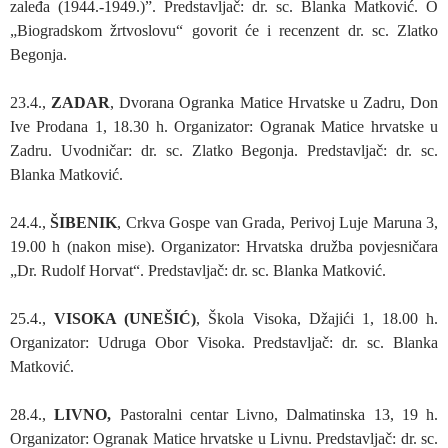
zaleđa (1944.-1949.)”. Predstavljač: dr. sc. Blanka Matković. O
„Biogradskom žrtvoslovu“ govorit će i recenzent dr. sc. Zlatko
Begonja.
23.4.,
ZADAR
, Dvorana Ogranka Matice Hrvatske u Zadru, Don
Ive Prodana 1, 18.30 h. Organizator: Ogranak Matice hrvatske u
Zadru. Uvodničar: dr. sc. Zlatko Begonja. Predstavljač: dr. sc.
Blanka Matković.
24.4.,
ŠIBENIK
, Crkva Gospe van Grada, Perivoj Luje Maruna 3,
19.00 h (nakon mise). Organizator: Hrvatska družba povjesničara
„Dr. Rudolf Horvat“. Predstavljač: dr. sc. Blanka Matković.
25.4.,
VISOKA (UNEŠIĆ)
, Škola Visoka, Džajići 1, 18.00 h.
Organizator: Udruga Obor Visoka. Predstavljač: dr. sc. Blanka
Matković.
28.4.,
LIVNO,
Pastoralni centar Livno, Dalmatinska 13, 19 h.
Organizator: Ogranak Matice hrvatske u Livnu. Predstavljač: dr. sc.