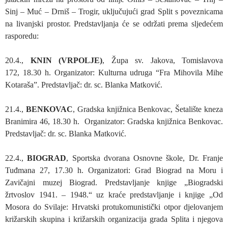
Sinj – Muć – Drniš – Trogir, uključujući grad Split s poveznicama
na livanjski prostor. Predstavljanja će se održati prema sljedećem
rasporedu:
20.4.,
KNIN (VRPOLJE)
, Župa sv. Jakova, Tomislavova
172, 18.30 h. Organizator: Kulturna udruga “Fra Mihovila Mihe
Kotaraša”. Predstavljač: dr. sc. Blanka Matković.
21.4.,
BENKOVAC
, Gradska knjižnica Benkovac, Šetalište kneza
Branimira 46, 18.30 h. Organizator: Gradska knjižnica Benkovac.
Predstavljač: dr. sc. Blanka Matković.
22.4.,
BIOGRAD
, Sportska dvorana Osnovne škole, Dr. Franje
Tuđmana 27, 17.30 h. Organizatori: Grad Biograd na Moru i
Zavičajni muzej Biograd. Predstavljanje knjige „Biogradski
žrtvoslov 1941. – 1948.“ uz kraće predstavljanje i knjige „Od
Mosora do Svilaje: Hrvatski protukomunistički otpor djelovanjem
križarskih skupina i križarskih organizacija grada Splita i njegova