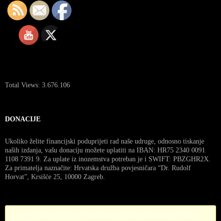
Total Views:
3.676.106
DONACIJE
Ukoliko želite financijski poduprijeti rad naše udruge, odnosno tiskanje
naših izdanja, vašu donaciju možete uplatiti na IBAN: HR75 2340 0091
1108 7391 9. Za uplate iz inozemstva potreban je i SWIFT: PBZGHR2X.
Za primatelja naznačite: Hrvatska družba povjesničara “Dr. Rudolf
Horvat”, Krsišće 25, 10000 Zagreb.
Error! Missing PayPal API credentials. Please configure the PayPal