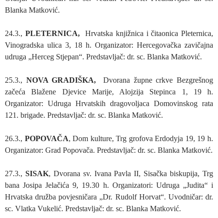
Blanka Matković.
24.3.,
PLETERNICA,
Hrvatska knjižnica i čitaonica Pleternica,
Vinogradska ulica 3, 18 h. Organizator: Hercegovačka zavičajna
udruga „Herceg Stjepan“. Predstavljač: dr. sc. Blanka Matković.
25.3.,
NOVA GRADIŠKA,
Dvorana župne crkve Bezgrešnog
začeća Blažene Djevice Marije, Alojzija Stepinca 1, 19 h.
Organizator: Udruga Hrvatskih dragovoljaca Domovinskog rata
121. brigade. Predstavljač: dr. sc. Blanka Matković.
26.3.,
POPOVAČA
, Dom kulture, Trg grofova Erdodyja 19, 19 h.
Organizator: Grad Popovača. Predstavljač: dr. sc. Blanka Matković.
27.3.,
SISAK
, Dvorana sv. Ivana Pavla II, Sisačka biskupija, Trg
bana Josipa Jelačića 9, 19.30 h. Organizatori: Udruga „Judita“ i
Hrvatska družba povjesničara „Dr. Rudolf Horvat“. Uvodničar: dr.
sc. Vlatka Vukelić. Predstavljač: dr. sc. Blanka Matković.