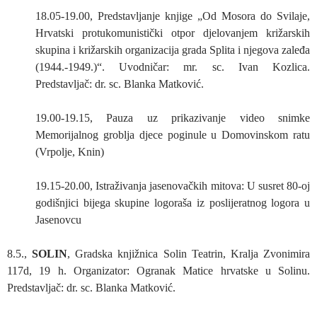
18.05-19.00, Predstavljanje knjige „Od Mosora do Svilaje,
Hrvatski protukomunistički otpor djelovanjem križarskih
skupina i križarskih organizacija grada Splita i njegova zaleđa
(1944.-1949.)“. Uvodničar: mr. sc. Ivan Kozlica.
Predstavljač: dr. sc. Blanka Matković.
19.00-19.15, Pauza uz prikazivanje video snimke
Memorijalnog groblja djece poginule u Domovinskom ratu
(Vrpolje, Knin)
19.15-20.00, Istraživanja jasenovačkih mitova: U susret 80-oj
godišnjici bijega skupine logoraša iz poslijeratnog logora u
Jasenovcu
8.5.,
SOLIN
, Gradska knjižnica Solin Teatrin, Kralja Zvonimira
117d, 19 h. Organizator: Ogranak Matice hrvatske u Solinu.
Predstavljač: dr. sc. Blanka Matković.