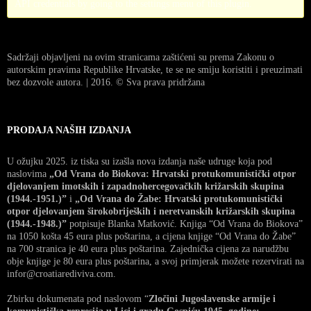
API credentials by going to the settings menu of this plugin.
Sadržaji objavljeni na ovim stranicama zaštićeni su prema Zakonu o
autorskim pravima Republike Hrvatske, te se ne smiju koristiti i preuzimati
bez dozvole autora. | 2016. © Sva prava pridržana
PRODAJA NAŠIH IZDANJA
U ožujku 2025. iz tiska su izašla nova izdanja naše udruge koja pod
naslovima
„Od Vrana do Biokova: Hrvatski protukomunistički otpor
djelovanjem imotskih i zapadnohercegovačkih križarskih skupina
(1944.-1951.)”
i
„Od Vrana do Žabe: Hrvatski protukomunistički
otpor djelovanjem širokobrijeških i neretvanskih križarskih skupina
(1944.-1948.)”
potpisuje Blanka Matković. Knjiga “Od Vrana do Biokova”
na 1050 košta 45 eura plus poštarina, a cijena knjige “Od Vrana do Žabe”
na 700 stranica je 40 eura plus poštarina. Zajednička cijena za narudžbu
obje knjige je 80 eura plus poštarina, a svoj primjerak možete rezervirati na
infor@croatiarediviva.com.
Zbirku dokumenata pod naslovom “
Zločini Jugoslavenske armije i