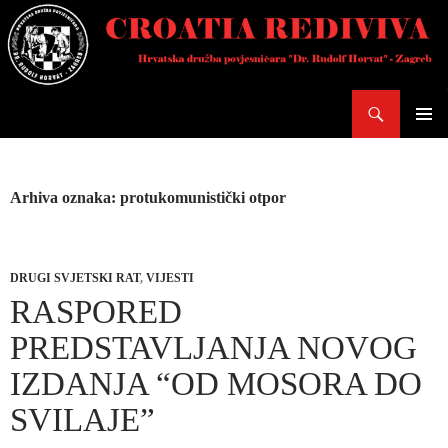
Skoči
do
sadržaja
Pretraži
PRIMAR
IZBORN
Arhiva oznaka: protukomunistički otpor
DRUGI SVJETSKI RAT
,
VIJESTI
RASPORED
PREDSTAVLJANJA NOVOG
IZDANJA “OD MOSORA DO
SVILAJE”