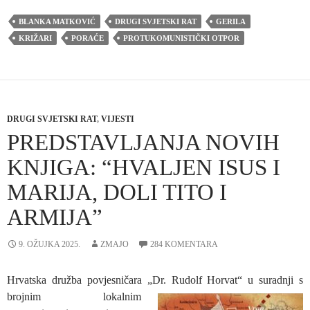
BLANKA MATKOVIĆ
DRUGI SVJETSKI RAT
GERILA
KRIŽARI
PORAĆE
PROTUKOMUNISTIČKI OTPOR
DRUGI SVJETSKI RAT
,
VIJESTI
PREDSTAVLJANJA NOVIH
KNJIGA: “HVALJEN ISUS I
MARIJA, DOLI TITO I
ARMIJA”
9. OŽUJKA 2025.
ZMAJO
284 KOMENTARA
Hrvatska družba povjesničara „Dr. Rudolf Horvat“ u suradnji s
brojnim lok
alnim