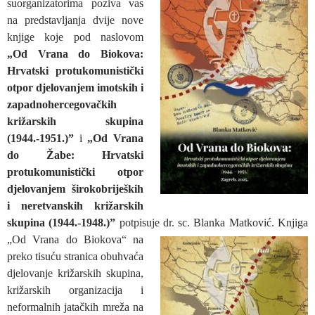
suorganizatorima poziva vas
na predstavljanja dvije nove
knjige koje pod naslovom
„Od Vrana do Biokova:
Hrvatski protukomunistički
otpor djelovanjem imotskih i
zapadnohercegovačkih
križarskih skupina
(1944.-1951.)”
i
„Od Vrana
do Žabe: Hrvatski
protukomunistički otpor
djelovanjem širokobrijeških
i neretvanskih križarskih
skupina (1944.-1948.)”
potpisuje dr. sc.
Blanka Matković. Knjiga
„Od Vrana do Biokova“ na
preko tisuću stranica obuhvaća
djelovanje križarskih skupina,
križarskih organizacija i
neformalnih jatačkih mreža na