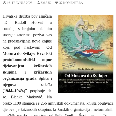
16. TRAVNJA 2026.
ZMAJO
37 KOMENTARA
Hrvatska družba povjesničara
„Dr. Rudolf Horvat“ u
suradnji s brojnim lokalnim
suorganizatorima poziva vas
na predstavljanja nove knjige
koja pod naslovom „
Od
Mosora do Svilaje: Hrvatski
protukomunistički otpor
djelovanjem križarskih
skupina i križarskih
organizacija grada Splita i
njegova zaleđa
(1944.-1949.)
” potpisuje dr.
sc. Blanka Matković. Na
preko 1100 stranica i s 256 arhivskih dokumenata, knjiga obuhvaća
djelovanje križarskih skupina, križarskih organizacija i neformalnih
jatačkih mreža na prostoru od linije Omiš – Šestanovac – Trilj –