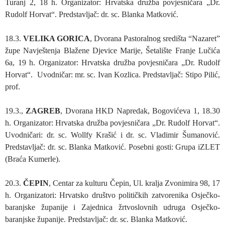
Turanj 2, 18 h. Organizator: Hrvatska družba povjesničara „Dr.
Rudolf Horvat“. Predstavljač: dr. sc. Blanka Matković.
18.3.
VELIKA GORICA
, Dvorana Pastoralnog središta “Nazaret”
župe Navještenja Blažene Djevice Marije, Šetalište Franje Lučića
6a, 19 h. Organizator: Hrvatska družba povjesničara „Dr. Rudolf
Horvat“. Uvodničar: mr. sc. Ivan Kozlica. Predstavljač: Stipo Pilić,
prof.
19.3.,
ZAGREB
, Dvorana HKD Napredak, Bogovićeva 1, 18.30
h. Organizator: Hrvatska družba povjesničara „Dr. Rudolf Horvat“.
Uvodničari: dr. sc. Wollfy Krašić i dr. sc. Vladimir Šumanović.
Predstavljač: dr. sc. Blanka Matković. Posebni gosti: Grupa iZLET
(Braća Kumerle).
20.3.
ČEPIN
, Centar za kulturu Čepin, Ul. kralja Zvonimira 98, 17
h. Organizatori: Hrvatsko društvo političkih zatvorenika Osječko-
baranjske županije i Zajednica žrtvoslovnih udruga Osječko-
baranjske županije. Predstavljač: dr. sc. Blanka Matković.