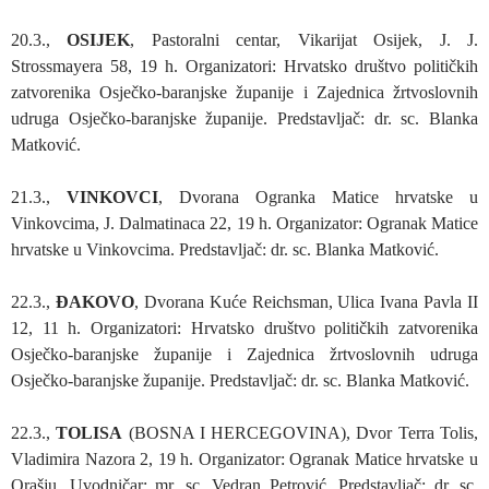
20.3.,
OSIJEK
, Pastoralni centar, Vikarijat Osijek, J. J.
Strossmayera 58, 19 h. Organizatori: Hrvatsko društvo političkih
zatvorenika Osječko-baranjske županije i Zajednica žrtvoslovnih
udruga Osječko-baranjske županije. Predstavljač: dr. sc. Blanka
Matković.
21.3.,
VINKOVCI
, Dvorana Ogranka Matice hrvatske u
Vinkovcima, J. Dalmatinaca 22, 19 h. Organizator: Ogranak Matice
hrvatske u Vinkovcima. Predstavljač: dr. sc. Blanka Matković.
22.3.,
ĐAKOVO
, Dvorana Kuće Reichsman, Ulica Ivana Pavla II
12, 11 h. Organizatori: Hrvatsko društvo političkih zatvorenika
Osječko-baranjske županije i Zajednica žrtvoslovnih udruga
Osječko-baranjske županije. Predstavljač: dr. sc. Blanka Matković.
22.3.,
TOLISA
(BOSNA I HERCEGOVINA), Dvor Terra Tolis,
Vladimira Nazora 2, 19 h. Organizator: Ogranak Matice hrvatske u
Orašju. Uvodničar: mr. sc. Vedran Petrović. Predstavljač: dr. sc.