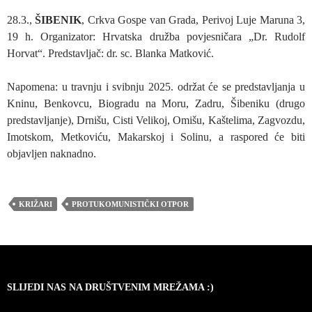
28.3.,
ŠIBENIK
, Crkva Gospe van Grada, Perivoj Luje Maruna 3,
19 h. Organizator: Hrvatska družba povjesničara „Dr. Rudolf
Horvat“. Predstavljač: dr. sc. Blanka Matković.
Napomena: u travnju i svibnju 2025. održat će se predstavljanja u
Kninu, Benkovcu, Biogradu na Moru, Zadru, Šibeniku (drugo
predstavljanje), Drnišu, Cisti Velikoj, Omišu, Kaštelima, Zagvozdu,
Imotskom, Metkoviću, Makarskoj i Solinu, a raspored će biti
objavljen naknadno.
KRIŽARI
PROTUKOMUNISTIČKI OTPOR
SLIJEDI NAS NA DRUŠTVENIM MREŽAMA :)