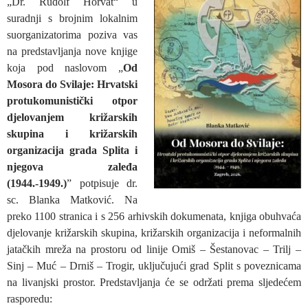
„Dr. Rudolf Horvat“ u
suradnji s brojnim lokalnim
suorganizatorima poziva vas
na predstavljanja nove knjige
koja pod naslovom „
Od
Mosora do Svilaje: Hrvatski
protukomunistički otpor
djelovanjem križarskih
skupina i križarskih
organizacija grada Splita i
njegova zaleđa
(1944.-1949.)
” potpisuje dr.
sc. Blanka Matković. Na
preko 1100 stranica i s 256 arhivskih dokumenata, knjiga obuhvaća
djelovanje križarskih skupina, križarskih organizacija i neformalnih
jatačkih mreža na prostoru od linije Omiš – Šestanovac – Trilj –
Sinj – Muć – Drniš – Trogir, uključujući grad Split s poveznicama
na livanjski prostor. Predstavljanja će se održati prema sljedećem
rasporedu: