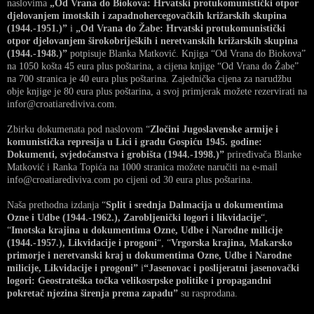
naslovima
„Od Vrana do Biokova: Hrvatski protukomunistički otpor
djelovanjem imotskih i zapadnohercegovačkih križarskih skupina
(1944.-1951.)”
i
„Od Vrana do Žabe: Hrvatski protukomunistički
otpor djelovanjem širokobrijeških i neretvanskih križarskih skupina
(1944.-1948.)”
potpisuje Blanka Matković. Knjiga “Od Vrana do Biokova”
na 1050 košta 45 eura plus poštarina, a cijena knjige “Od Vrana do Žabe”
na 700 stranica je 40 eura plus poštarina. Zajednička cijena za narudžbu
obje knjige je 80 eura plus poštarina, a svoj primjerak možete rezervirati na
infor@croatiarediviva.com.
Zbirku dokumenata pod naslovom “
Zločini Jugoslavenske armije i
komunistička represija u Lici i gradu Gospiću 1945. godine:
Dokumenti, svjedočanstva i grobišta (1944.-1998.)”
priređivača Blanke
Matković i Ranka Topića na 1000 stranica možete naručiti na e-mail
info@croatiarediviva.com po cijeni od 30 eura plus poštarina.
Naša prethodna izdanja “
Split i srednja Dalmacija u dokumentima
Ozne i Udbe (1944.-1962.), Zarobljenički logori i likvidacije
“,
“
Imotska krajina u dokumentima Ozne, Udbe i Narodne milicije
(1944.-1957.), Likvidacije i progoni
“, “
Vrgorska krajina, Makarsko
primorje i neretvanski kraj u dokumentima Ozne, Udbe i Narodne
milicije, Likvidacije i progoni”
i
“Jasenovac i poslijeratni jasenovački
logori: Geostrateška točka velikosrpske politike i propagandni
pokretač njezina širenja prema zapadu”
su rasprodana.