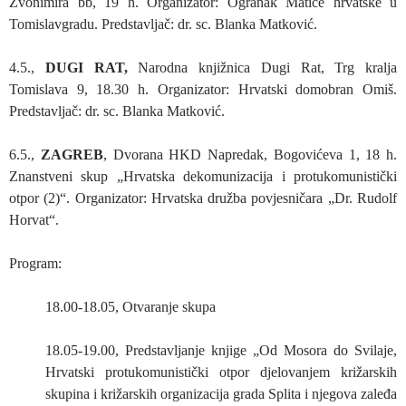
Zvonimira bb, 19 h. Organizator: Ogranak Matice hrvatske u
Tomislavgradu. Predstavljač: dr. sc. Blanka Matković.
4.5.,
DUGI RAT,
Narodna knjižnica Dugi Rat, Trg kralja
Tomislava 9, 18.30 h. Organizator: Hrvatski domobran Omiš.
Predstavljač: dr. sc. Blanka Matković.
6.5.,
ZAGREB
, Dvorana HKD Napredak, Bogovićeva 1, 18 h.
Znanstveni skup „Hrvatska dekomunizacija i protukomunistički
otpor (2)“. Organizator: Hrvatska družba povjesničara „Dr. Rudolf
Horvat“.
Program:
18.00-18.05, Otvaranje skupa
18.05-19.00, Predstavljanje knjige „Od Mosora do Svilaje,
Hrvatski protukomunistički otpor djelovanjem križarskih
skupina i križarskih organizacija grada Splita i njegova zaleđa