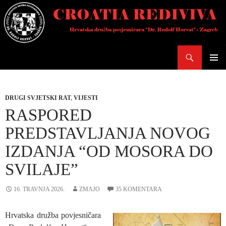
Skoči
do
sadržaja
Pretraži
PRIMAR
IZBORN
DRUGI SVJETSKI RAT
,
VIJESTI
RASPORED
PREDSTAVLJANJA NOVOG
IZDANJA “OD MOSORA DO
SVILAJE”
16. TRAVNJA 2026.
ZMAJO
35 KOMENTARA
Hrvatska družba povjesničara