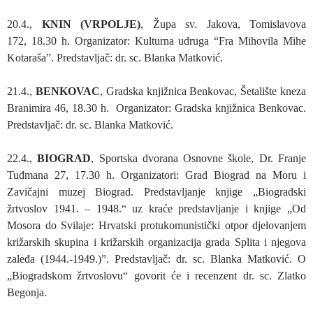
20.4.,
KNIN (VRPOLJE)
, Župa sv. Jakova, Tomislavova
172, 18.30 h. Organizator: Kulturna udruga “Fra Mihovila Mihe
Kotaraša”. Predstavljač: dr. sc. Blanka Matković.
21.4.,
BENKOVAC
, Gradska knjižnica Benkovac, Šetalište kneza
Branimira 46, 18.30 h. Organizator: Gradska knjižnica Benkovac.
Predstavljač: dr. sc. Blanka Matković.
22.4.,
BIOGRAD
, Sportska dvorana Osnovne škole, Dr. Franje
Tuđmana 27, 17.30 h. Organizatori: Grad Biograd na Moru i
Zavičajni muzej Biograd. Predstavljanje knjige „Biogradski
žrtvoslov 1941. – 1948.“ uz kraće predstavljanje i knjige „Od
Mosora do Svilaje: Hrvatski protukomunistički otpor djelovanjem
križarskih skupina i križarskih organizacija grada Splita i njegova
zaleđa (1944.-1949.)”. Predstavljač: dr. sc. Blanka Matković. O
„Biogradskom žrtvoslovu“ govorit će i recenzent dr. sc. Zlatko
Begonja.