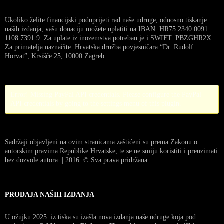
Ukoliko želite financijski poduprijeti rad naše udruge, odnosno tiskanje
naših izdanja, vašu donaciju možete uplatiti na IBAN: HR75 2340 0091
1108 7391 9. Za uplate iz inozemstva potreban je i SWIFT: PBZGHR2X.
Za primatelja naznačite: Hrvatska družba povjesničara “Dr. Rudolf
Horvat”, Krsišće 25, 10000 Zagreb.
Error! Missing PayPal API credentials. Please configure the PayPal
API credentials by going to the settings menu of this plugin.
Sadržaji objavljeni na ovim stranicama zaštićeni su prema Zakonu o
autorskim pravima Republike Hrvatske, te se ne smiju koristiti i preuzimati
bez dozvole autora. | 2016. © Sva prava pridržana
PRODAJA NAŠIH IZDANJA
U ožujku 2025. iz tiska su izašla nova izdanja naše udruge koja pod