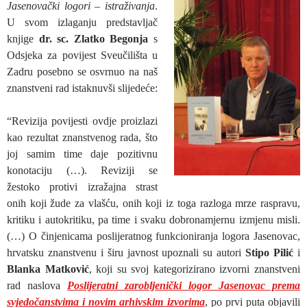
Jasenovački logori – istraživanja
.
U svom izlaganju predstavljač
knjige
dr. sc. Zlatko Begonja
s
Odsjeka za povijest Sveučilišta u
Zadru posebno se osvrnuo na naš
znanstveni rad istaknuvši slijedeće:
“Revizija povijesti ovdje proizlazi
kao rezultat znanstvenog rada, što
joj samim time daje pozitivnu
konotaciju (…). Reviziji se
žestoko protivi izražajna strast
onih koji žude za vlašću, onih koji iz toga razloga mrze raspravu,
kritiku i autokritiku, pa time i svaku dobronamjernu izmjenu misli.
(…) O činjenicama poslijeratnog funkcioniranja logora Jasenovac,
hrvatsku znanstvenu i širu javnost upoznali su autori
Stipo Pilić
i
Blanka Matković
, koji su svoj kategorizirano izvorni znanstveni
rad naslova
Poslijeratni zarobljenički logor Jasenovac prema
svjedočanstvima i novim arhivskim izvorima
, po prvi puta objavili