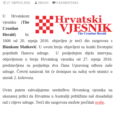
27. SRPNJA 2016.
ZMAJO
6 KOMENTARA
U Hrvatskom
vjesniku (
The
Croatian
Herald
) br.
1606 od 20. srpnja 2016. objavljen je treći dio razgovora s
Blankom Matković
. U ovom broju objavljeni su kratki životopisi
pojedinih članova udruge. U posljednjem dijelu intervjua,
objavljenom u broju Hrvatskog vjesnika od 27. srpnja 2016.
predstavljena su posljednja dva člana Upravnog odbora naše
udruge. Četvrti nastavak bit će dostupan na našoj web stranici u
utorak 2. kolovoza.
Ovim putem zahvaljujemo uredništvu Hrvatskog vjesnika na
ukazanoj prilici da Hrvatima u Australiji približimo naš dosadašnji
rad i ciljeve udruge. Treći dio razgovora možete pročitati
ovdje
.