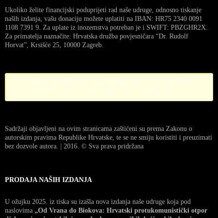
Ukoliko želite financijski poduprijeti rad naše udruge, odnosno tiskanje
naših izdanja, vašu donaciju možete uplatiti na IBAN: HR75 2340 0091
1108 7391 9. Za uplate iz inozemstva potreban je i SWIFT: PBZGHR2X.
Za primatelja naznačite: Hrvatska družba povjesničara “Dr. Rudolf
Horvat”, Krsišće 25, 10000 Zagreb.
Error! Missing PayPal API credentials. Please configure the PayPal
API credentials by going to the settings menu of this plugin.
Sadržaji objavljeni na ovim stranicama zaštićeni su prema Zakonu o
autorskim pravima Republike Hrvatske, te se ne smiju koristiti i preuzimati
bez dozvole autora. | 2016. © Sva prava pridržana
PRODAJA NAŠIH IZDANJA
U ožujku 2025. iz tiska su izašla nova izdanja naše udruge koja pod
naslovima
„Od Vrana do Biokova: Hrvatski protukomunistički otpor