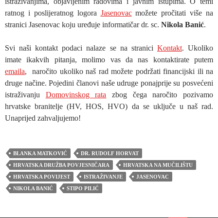
istraživanjima, objavljenim radovima i javnim istupima. O temi
ratnog i poslijeratnog logora
Jasenovac
možete pročitati više na
stranici Jasenovac koju uređuje informatičar dr. sc.
Nikola Banić
.
Svi naši kontakt podaci nalaze se na stranici
Kontakt
. Ukoliko
imate ikakvih pitanja, molimo vas da nas kontaktirate putem
emaila
, naročito ukoliko naš rad možete podržati financijski ili na
druge načine. Pojedini članovi naše udruge ponajprije su posvećeni
istraživanju
Domovinskog rata
zbog čega naročito pozivamo
hrvatske branitelje (HV, HOS, HVO) da se uključe u naš rad.
Unaprijed zahvaljujemo!
BLANKA MATKOVIĆ
DR. RUDOLF HORVAT
HRVATSKA DRUŽBA POVJESNIČARA
HRVATSKA NA MUČILIŠTU
HRVATSKA POVIJEST
ISTRAŽIVANJE
JASENOVAC
NIKOLA BANIĆ
STIPO PILIĆ