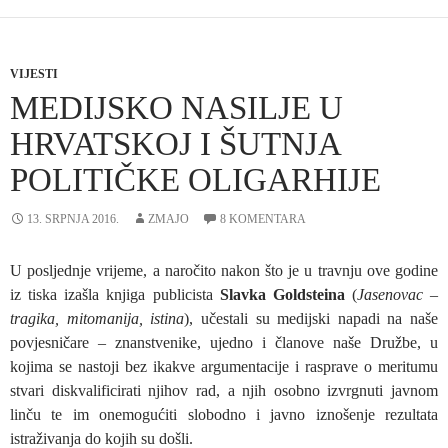
VIJESTI
MEDIJSKO NASILJE U
HRVATSKOJ I ŠUTNJA
POLITIČKE OLIGARHIJE
13. SRPNJA 2016.
ZMAJO
8 KOMENTARA
U posljednje vrijeme, a naročito nakon što je u travnju ove godine
iz tiska izašla knjiga publicista
Slavka Goldsteina
(
Jasenovac –
tragika, mitomanija, istina
), učestali su medijski napadi na naše
povjesničare – znanstvenike, ujedno i članove naše Družbe, u
kojima se nastoji bez ikakve argumentacije i rasprave o meritumu
stvari diskvalificirati njihov rad, a njih osobno izvrgnuti javnom
linču te im onemogućiti slobodno i javno iznošenje rezultata
istraživanja do kojih su došli.