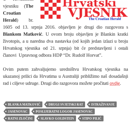
vjesniku (
The
Croatian
Herald
) br.
1605 od 13. srpnja 2016. objavljen je drugi dio razgovora s
Blankom Matković
. U ovom broju objavljen je Blankin kratki
životopis, a u naredna dva nastavka (od kojih jedan izlazi u broju
Hrvatskog vjesnika od 21. srpnja) bit će predstavljeni i ostali
članovi Upravnog odbora HDP “Dr. Rudolf Horvat”.
Ovim putem zahvaljujemo uredništvu Hrvatskog vjesnika na
ukazanoj prilici da Hrvatima u Australiji približimo naš dosadašnji
rad i ciljeve udruge. Drugi dio razgovora možete pročitati
ovdje
.
BLANKA MATKOVIĆ
DRUGI SVJETSKI RAT
ISTRAŽIVANJE
JASENOVAC
POSLIJERATNI LOGOR JASENOVAC
RATNI ZLOČINI
SLAVKO GOLDSTEIN
STIPO PILIĆ