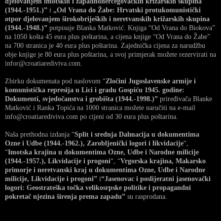
djelovanjem imotskih i zapadnohercegovačkih križarskih skupina
(1944.-1951.)”
i
„Od Vrana do Žabe: Hrvatski protukomunistički
otpor djelovanjem širokobrijeških i neretvanskih križarskih skupina
(1944.-1948.)”
potpisuje Blanka Matković. Knjiga “Od Vrana do Biokova”
na 1050 košta 45 eura plus poštarina, a cijena knjige “Od Vrana do Žabe”
na 700 stranica je 40 eura plus poštarina. Zajednička cijena za narudžbu
obje knjige je 80 eura plus poštarina, a svoj primjerak možete rezervirati na
infor@croatiarediviva.com.
Zbirku dokumenata pod naslovom “
Zločini Jugoslavenske armije i
komunistička represija u Lici i gradu Gospiću 1945. godine:
Dokumenti, svjedočanstva i grobišta (1944.-1998.)”
priređivača Blanke
Matković i Ranka Topića na 1000 stranica možete naručiti na e-mail
info@croatiarediviva.com po cijeni od 30 eura plus poštarina.
Naša prethodna izdanja “
Split i srednja Dalmacija u dokumentima
Ozne i Udbe (1944.-1962.), Zarobljenički logori i likvidacije
“,
“
Imotska krajina u dokumentima Ozne, Udbe i Narodne milicije
(1944.-1957.), Likvidacije i progoni
“, “
Vrgorska krajina, Makarsko
primorje i neretvanski kraj u dokumentima Ozne, Udbe i Narodne
milicije, Likvidacije i progoni”
i
“Jasenovac i poslijeratni jasenovački
logori: Geostrateška točka velikosrpske politike i propagandni
pokretač njezina širenja prema zapadu”
su rasprodana.