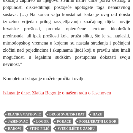
ukazuju zapravo na njegovu stvarnu narav čime pored ostalog u
potpunosti diskreditiraju postojeće apologete toga nenaravnog
sustava. (…) Na koncu valja konstatirati kako je ovaj rad doista
izuzetno vrijedan prilog rasvjetljavanju značajnog dijela novije
hrvatske prošlosti, premda opterećene teretom ideoloških
predrasuda, ali ipak prošlosti koja pruža sliku, što je za naglasiti,
mirnodopskog vremena u kojemu su nastala stradanja i počinjeni
zločini nad pojedincima i skupinama ljudi koji u pravilu nisu imali
mogućnosti u legalnim sudskim postupcima dokazati svoju
nevinost.”
Kompletno izlaganje možete pročitati ovdje:
Izlaganje dr.sc. Zlatka Begonje o našem radu o Jasenovcu
BLANKA MATKOVIĆ
DRUGI SVJETSKI RAT
HAZU
JASENOVAC
LOGOR
PORAĆE
POSLIJERATNI LOGOR
RADOVI
STIPO PILIĆ
SVEUČILIŠTE U ZADRU