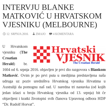
INTERVJU BLANKE
MATKOVIĆ U HRVATSKOM
VJESNIKU (MELBOURNE)
12. SRPNJA 2016.
ZMAJO
4 KOMENTARA
U Hrvatskom
vjesniku (
The
Croatian
Herald
) br.
1604 od 6. srpnja 2016. objavljen je prvi dio razgovora s
Blankom
Matković
. Ovim je po prvi puta u medijima predstavljena naša
udruga uz poziv uredništva Hrvatskog vjesnika Hrvatima u
Australiji da pomognu naš rad. U naredna tri nastavka (od kojih
jedan izlazi u broju Hrvatskog vjesnika od 13. srpnja) bit će
objavljeni i kratki životopisi svih članova Upravnog odbora HDP
“Dr. Rudolf Horvat”.