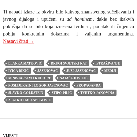
Ti napadi izlaze iz okvira bilo kakvog znanstvenog sučeljavanja i
javnog dijaloga i upućeni su
ad hominem
, dakle bez ikakvih
pokušaja da se bilo koja iznesena tvrdnja , podatak ili činjenica
pobiju konkretnim dokazima i valjanim argumentima.
MEDIJSKO NASILJE U HRVATSKOJ I ŠUTNJA P
Nastavi čitati
→
BLANKA MATKOVIĆ
DRUGI SVJETSKI RAT
ISTRAŽIVANJE
IVICA ĐIKIĆ
JASENOVAC
JUSP JASENOVAC
MEDIJI
MINISTARSTVO KULTURE
NATAŠA JOVIČIĆ
POSLIJERATNI LOGOR JASENOVAC
PROPAGANDA
SLAVKO GOLDSTEIN
STIPO PILIĆ
TVRTKO JAKOVINA
ZLATKO HASANBEGOVIĆ
VIJESTI