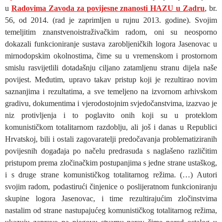
u
Radovima Zavoda za povijesne znanosti HAZU u Zadru
, br.
56, od 2014. (rad je zaprimljen u rujnu 2013. godine). Svojim
temeljitim znanstvenoistraživačkim radom, oni su neosporno
dokazali funkcioniranje sustava zarobljeničkih logora Jasenovac u
mirnodopskim okolnostima, čime su u vremenskom i prostornom
smislu rasvijetlili dotadašnju ciljano zatamljenu stranu dijela naše
povijest. Međutim, upravo takav pristup koji je rezultirao novim
saznanjima i rezultatima, a sve temeljeno na izvornom arhivskom
gradivu, dokumentima i vjerodostojnim svjedočanstvima, izazvao je
niz protivljenja i to poglavito onih koji su u proteklom
komunističkom totalitarnom razdoblju, ali još i danas u Republici
Hrvatskoj, bili i ostali zagovaratelji predočavanja problematiziranih
povijesnih događaja po načelu predrasuda s naglašeno različitim
pristupom prema zločinačkim postupanjima s jedne strane ustaškog,
i s druge strane komunističkog totalitarnog režima. (…) Autori
svojim radom, podastirući činjenice o poslijeratnom funkcioniranju
skupine logora Jasenovac, i time rezultirajućim zločinstvima
nastalim od strane nastupajućeg komunističkog totalitarnog režima,