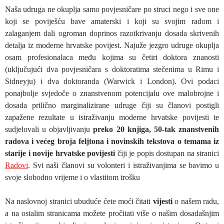
Naša udruga ne okuplja samo povjesničare po struci nego i sve one
koji se poviješću bave amaterski i koji su svojim radom i
zalaganjem dali ogroman doprinos razotkrivanju dosada skrivenih
detalja iz moderne hrvatske povijest. Najuže jezgro udruge okuplja
osam profesionalaca među kojima su četiri doktora znanosti
(uključujući dva povjesničara s doktoratima stečenima u Rimu i
Sidneyju) i dva doktoranda (Warwick i London). Ovi podaci
ponajbolje svjedoče o znanstvenom potencijalu ove malobrojne i
dosada prilično marginalizirane udruge čiji su članovi postigli
zapažene rezultate u istraživanju moderne hrvatske povijesti te
sudjelovali u objavljivanju
preko 20 knjiga, 50-tak znanstvenih
radova i većeg broja feljtona i novinskih tekstova o temama iz
starije i novije hrvatske povijesti
čiji je popis dostupan na stranici
Radovi
. Svi naši članovi su volonteri i istraživanjima se bavimo u
svoje slobodno vrijeme i o vlastitom trošku
Na naslovnoj stranici ubuduće ćete moći čitati
vijesti
o našem radu,
a na ostalim stranicama možete pročitati više o našim dosadašnjim