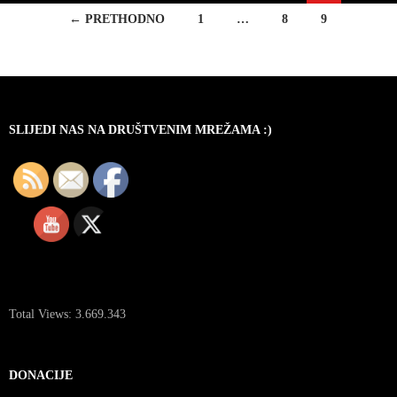
Navigacija
← PRETHODNO
1
…
8
9
za
objave
SLIJEDI NAS NA DRUŠTVENIM MREŽAMA :)
Total Views:
3.669.343
DONACIJE