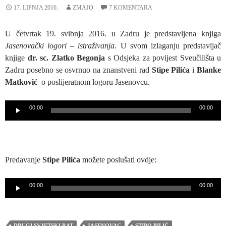
17. LIPNJA 2016.
ZMAJO
7 KOMENTARA
U četvrtak 19. svibnja 2016. u Zadru je predstavljena knjiga
Jasenovački logori – istraživanja
. U svom izlaganju predstavljač
knjige
dr. sc. Zlatko Begonja
s Odsjeka za povijest Sveučilišta u
Zadru posebno se osvrnuo na znanstveni rad
Stipe Pilića
i
Blanke
Matković
o poslijeratnom logoru Jasenovcu.
Reproduktor
00:00
00:00
audiozapisa
Predavanje
Stipe Pilića
možete poslušati ovdje:
Reproduktor
00:00
00:00
audiozapisa
DRUGI SVJETSKI RAT
JASENOVAC
STIPO PILIĆ