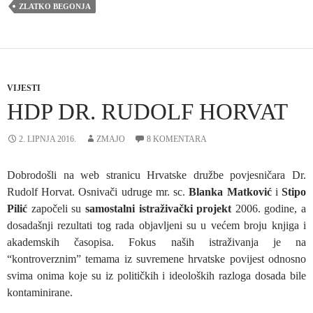
ZLATKO BEGONJA
VIJESTI
HDP DR. RUDOLF HORVAT
2. LIPNJA 2016.
ZMAJO
8 KOMENTARA
Dobrodošli na web stranicu Hrvatske družbe povjesničara Dr.
Rudolf Horvat. Osnivači udruge mr. sc.
Blanka Matković
i
Stipo
Pilić
započeli su
samostalni istraživački projekt
2006. godine, a
dosadašnji rezultati tog rada objavljeni su u većem broju knjiga i
akademskih časopisa. Fokus naših istraživanja je na
“kontroverznim” temama iz suvremene hrvatske povijest odnosno
svima onima koje su iz političkih i ideoloških razloga dosada bile
kontaminirane.