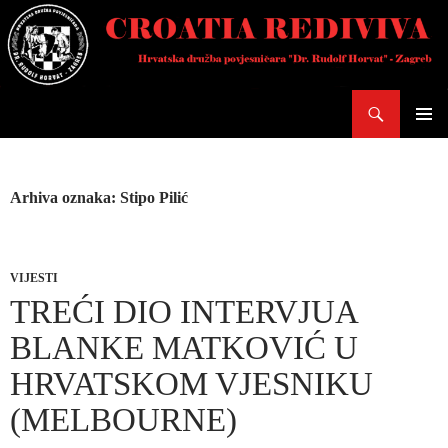
Skoči
do
sadržaja
Pretraži
PRIMAR
IZBORN
Arhiva oznaka: Stipo Pilić
VIJESTI
TREĆI DIO INTERVJUA
BLANKE MATKOVIĆ U
HRVATSKOM VJESNIKU
(MELBOURNE)