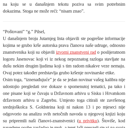
na koju se u današnjem tekstu poziva sa svim potrebnim
dokazima. Stoga ne može reći: “nisam znao”.
“Poštovani” “g.” Pilsel,
U današnjem broju Jutarnjeg lista objavili ste pogrešne informacije
kojima se grubo krše autorska prava članova naše udruge, odnosno
znanstvenika koji su objavili
izvorni znanstveni rad
o poslijeratnom
logoru Jasenovac koji vi iz nekog nepoznatog razloga stavljate na
dušu nekim drugim ljudima koji s tim radom nikakve veze nemaju.
Ovaj potez također predstavlja grubo kršenje novinarske etike.
Osim toga, “iznenađujuće” je da se jedan novinar vašeg kalibra nije
udostojio pregledati sve dokaze o spomenutoj tematici, pa tako i
one pisane koji se čuvaju u Državnom arhivu u Sisku i Hrvatskom
državnom arhivu u Zagrebu. Umjesto toga citirali ste završenog
srednjoškolca S. Goldsteina koji ni nakon 13 i po mjeseci nije
odgovorio na analizu svih netočnih navoda u njegovoj knjizi koju
su pripremili naši članovi-znanstvenici (
u privitku
). Štoviše, kod
navedene osobe zavladao je muk, a teret laži preuzeli ste vi na svoja