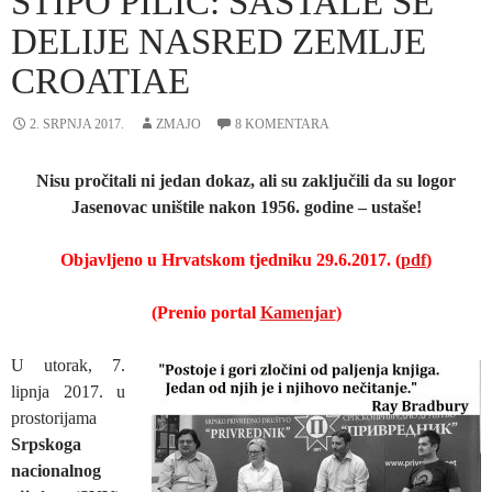
STIPO PILIĆ: SASTALE SE
DELIJE NASRED ZEMLJE
CROATIAE
2. SRPNJA 2017.
ZMAJO
8 KOMENTARA
Nisu pročitali ni jedan dokaz, ali su zaključili da su logor
Jasenovac uništile nakon 1956. godine – ustaše!
Objavljeno u Hrvatskom tjedniku 29.6.2017.
(
pdf
)
(Prenio portal
Kamenjar
)
U utorak, 7.
lipnja 2017. u
prostorijama
Srpskoga
nacionalnog