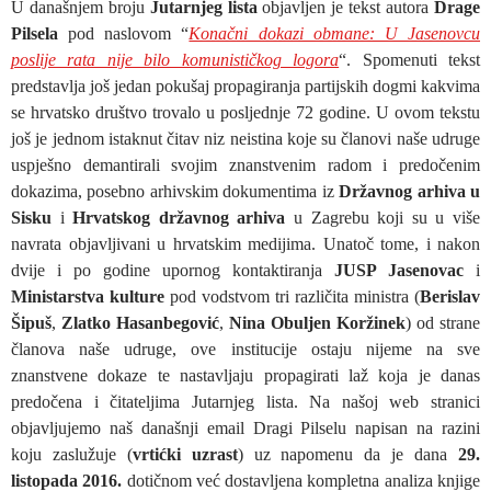
U današnjem broju
Jutarnjeg lista
objavljen je tekst autora
Drage
Pilsela
pod naslovom “
Konačni dokazi obmane: U Jasenovcu
poslije rata nije bilo komunističkog logora
“. Spomenuti tekst
predstavlja još jedan pokušaj propagiranja partijskih dogmi kakvima
se hrvatsko društvo trovalo u posljednje 72 godine. U ovom tekstu
još je jednom istaknut čitav niz neistina koje su članovi naše udruge
uspješno demantirali svojim znanstvenim radom i predočenim
dokazima, posebno arhivskim dokumentima iz
Državnog arhiva u
Sisku
i
Hrvatskog državnog arhiva
u Zagrebu koji su u više
navrata objavljivani u hrvatskim medijima. Unatoč tome, i nakon
dvije i po godine upornog kontaktiranja
JUSP Jasenovac
i
Ministarstva kulture
pod vodstvom tri različita ministra (
Berislav
Šipuš
,
Zlatko Hasanbegović
,
Nina Obuljen Koržinek
) od strane
članova naše udruge, ove institucije ostaju nijeme na sve
znanstvene dokaze te nastavljaju propagirati laž koja je danas
predočena i čitateljima Jutarnjeg lista. Na našoj web stranici
objavljujemo naš današnji email Dragi Pilselu napisan na razini
koju zaslužuje (
vrtićki uzrast
) uz napomenu da je dana
29.
listopada 2016.
dotičnom već dostavljena kompletna analiza knjige