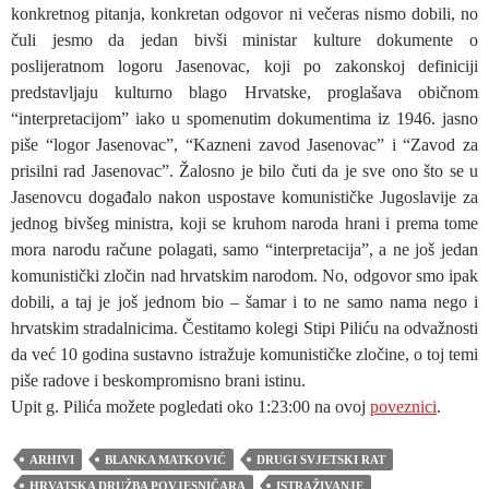
konkretnog pitanja, konkretan odgovor ni večeras nismo dobili, no
čuli jesmo da jedan bivši ministar kulture dokumente o
poslijeratnom logoru Jasenovac, koji po zakonskoj definiciji
predstavljaju kulturno blago Hrvatske, proglašava običnom
“interpretacijom” iako u spomenutim dokumentima iz 1946. jasno
piše “logor Jasenovac”, “Kazneni zavod Jasenovac” i “Zavod za
prisilni rad Jasenovac”. Žalosno je bilo čuti da je sve ono što se u
Jasenovcu događalo nakon uspostave komunističke Jugoslavije za
jednog bivšeg ministra, koji se kruhom naroda hrani i prema tome
mora narodu račune polagati, samo “interpretacija”, a ne još jedan
komunistički zločin nad hrvatskim narodom. No, odgovor smo ipak
dobili, a taj je još jednom bio – šamar i to ne samo nama nego i
hrvatskim stradalnicima. Čestitamo kolegi Stipi Piliću na odvažnosti
da već 10 godina sustavno istražuje komunističke zločine, o toj temi
piše radove i beskompromisno brani istinu.
Upit g. Pilića možete pogledati oko 1:23:00 na ovoj
poveznici
.
ARHIVI
BLANKA MATKOVIĆ
DRUGI SVJETSKI RAT
HRVATSKA DRUŽBA POVJESNIČARA
ISTRAŽIVANJE