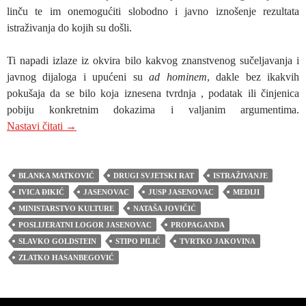
linču te im onemogućiti slobodno i javno iznošenje rezultata
istraživanja do kojih su došli.
Ti napadi izlaze iz okvira bilo kakvog znanstvenog sučeljavanja i
javnog dijaloga i upućeni su
ad hominem
, dakle bez ikakvih
pokušaja da se bilo koja iznesena tvrdnja , podatak ili činjenica
pobiju konkretnim dokazima i valjanim argumentima.
MEDIJSKO NASILJE U HRVATSKOJ I ŠUTNJA P
Nastavi čitati
→
BLANKA MATKOVIĆ
DRUGI SVJETSKI RAT
ISTRAŽIVANJE
IVICA ĐIKIĆ
JASENOVAC
JUSP JASENOVAC
MEDIJI
MINISTARSTVO KULTURE
NATAŠA JOVIČIĆ
POSLIJERATNI LOGOR JASENOVAC
PROPAGANDA
SLAVKO GOLDSTEIN
STIPO PILIĆ
TVRTKO JAKOVINA
ZLATKO HASANBEGOVIĆ