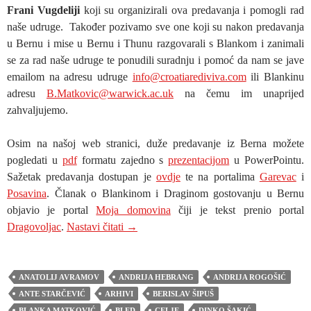
Frani Vugdeliji
koji su organizirali ova predavanja i pomogli rad
naše udruge. Također pozivamo sve one koji su nakon predavanja
u Bernu i mise u Bernu i Thunu razgovarali s Blankom i zanimali
se za rad naše udruge te ponudili suradnju i pomoć da nam se jave
emailom na adresu udruge
info@croatiarediviva.com
ili Blankinu
adresu
B.Matkovic@warwick.ac.uk
na čemu im unaprijed
zahvaljujemo.
Osim na našoj web stranici, duže predavanje iz Berna možete
pogledati u
pdf
formatu zajedno s
prezentacijom
u PowerPointu.
Sažetak predavanja dostupan je
ovdje
te na portalima
Garevac
i
Posavina
. Članak o Blankinom i Draginom gostovanju u Bernu
objavio je portal
Moja domovina
čiji je tekst prenio portal
PREDAVANJE BLANKE MATKOVIĆ U 
Dragovoljac
.
Nastavi čitati
→
ANATOLIJ AVRAMOV
ANDRIJA HEBRANG
ANDRIJA ROGOŠIĆ
ANTE STARČEVIĆ
ARHIVI
BERISLAV ŠIPUŠ
BLANKA MATKOVIĆ
BLED
CELJE
DINKO ŠAKIĆ