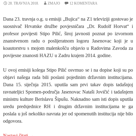
28. TRAVNJA 2018.
ZMAJO
12 KOMENTARA
Dana 23. travnja o.g. u emisiji „Bujica“ na Z1 televiziji gostovao je
suosnivač Hrvatske družbe povjesničara „Dr. Rudolf Horvat“ i
profesor povijesti Stipo Pilić, široj javnosti poznat po izvornom
znanstvenom radu o poslijeratnom logoru Jasenovac koji je u
koautorstvu s mojom malenkošću objavio u Radovima Zavoda za
povijesne znanosti HAZU u Zadru krajem 2014. godine.
U ovoj emisiji kolega Stipo Pilić osvrnuo se i na dopise koji su po
objavi našega rada bili poslani pojedinim državnim institucijama.
Dana 15. siječnja 2015. uputila sam prvi takav dopis tadašnjoj
ravnateljici Spomen-područja Jasenovac Nataši Jovičić i tadašnjem
ministru kulture Berislavu Šipušu. Naknadno sam isti dopis uputila
uredu predsjednice RH i drugim državnim institucijama te ga
poslala u još nekoliko navrata jer od spomenutih institucija nije bilo
odgovora.
PRIOPĆENJE HDP „DR. RUDOLF HORVAT“: „B
Nastavi čitati
→