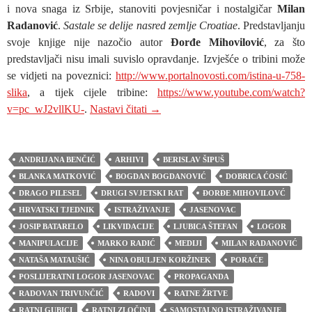
i nova snaga iz Srbije, stanoviti povjesničar i nostalgičar
Milan
Radanović
.
Sastale se delije nasred zemlje Croatiae
. Predstavljanju
svoje knjige nije nazočio autor
Đorđe Mihovilović
, za što
predstavljači nisu imali suvislo opravdanje. Izvješće o tribini može
se vidjeti na poveznici:
http://www.portalnovosti.com/istina-u-758-
slika
, a tijek cijele tribine:
https://www.youtube.com/watch?
Blanka Matković i Stipo Pilić: Sastal
v=pc_wJ2vllKU-
.
Nastavi čitati
→
ANDRIJANA BENČIĆ
ARHIVI
BERISLAV ŠIPUŠ
BLANKA MATKOVIĆ
BOGDAN BOGDANOVIĆ
DOBRICA ĆOSIĆ
DRAGO PILESEL
DRUGI SVJETSKI RAT
ĐORĐE MIHOVILOVĆ
HRVATSKI TJEDNIK
ISTRAŽIVANJE
JASENOVAC
JOSIP BATARELO
LIKVIDACIJE
LJUBICA ŠTEFAN
LOGOR
MANIPULACIJE
MARKO RADIĆ
MEDIJI
MILAN RADANOVIĆ
NATAŠA MATAUŠIĆ
NINA OBULJEN KORŽINEK
PORAĆE
POSLIJERATNI LOGOR JASENOVAC
PROPAGANDA
RADOVAN TRIVUNČIĆ
RADOVI
RATNE ŽRTVE
RATNI GUBICI
RATNI ZLOČINI
SAMOSTALNO ISTRAŽIVANJE