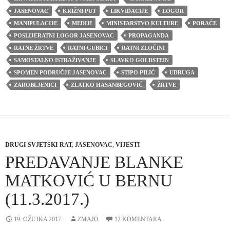
JASENOVAC
KRIŽNI PUT
LIKVIDACIJE
LOGOR
MANIPULACIJE
MEDIJI
MINISTARSTVO KULTURE
PORAĆE
POSLIJERATNI LOGOR JASENOVAC
PROPAGANDA
RATNE ŽRTVE
RATNI GUBICI
RATNI ZLOČINI
SAMOSTALNO ISTRAŽIVANJE
SLAVKO GOLDSTEIN
SPOMEN PODRUČJE JASENOVAC
STIPO PILIĆ
UDRUGA
ZAROBLJENICI
ZLATKO HASANBEGOVIĆ
ŽRTVE
DRUGI SVJETSKI RAT
,
JASENOVAC
,
VIJESTI
PREDAVANJE BLANKE
MATKOVIĆ U BERNU
(11.3.2017.)
19. OŽUJKA 2017.
ZMAJO
12 KOMENTARA