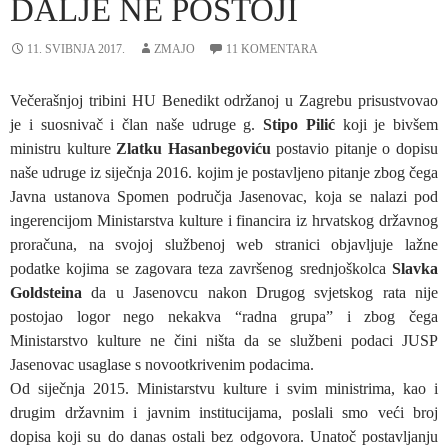
DALJE NE POSTOJI
11. SVIBNJA 2017.
ZMAJO
11 KOMENTARA
Večerašnjoj tribini HU Benedikt održanoj u Zagrebu prisustvovao
je i suosnivač i član naše udruge g.
Stipo Pilić
koji je bivšem
ministru kulture
Zlatku Hasanbegoviću
postavio pitanje o dopisu
naše udruge iz siječnja 2016. kojim je postavljeno pitanje zbog čega
Javna ustanova Spomen područja Jasenovac, koja se nalazi pod
ingerencijom Ministarstva kulture i financira iz hrvatskog državnog
proračuna, na svojoj službenoj web stranici objavljuje lažne
podatke kojima se zagovara teza završenog srednjoškolca
Slavka
Goldsteina
da u Jasenovcu nakon Drugog svjetskog rata nije
postojao logor nego nekakva “radna grupa” i zbog čega
Ministarstvo kulture ne čini ništa da se službeni podaci JUSP
Jasenovac usaglase s novootkrivenim podacima.
Od siječnja 2015. Ministarstvu kulture i svim ministrima, kao i
drugim državnim i javnim institucijama, poslali smo veći broj
dopisa koji su do danas ostali bez odgovora. Unatoč postavljanju