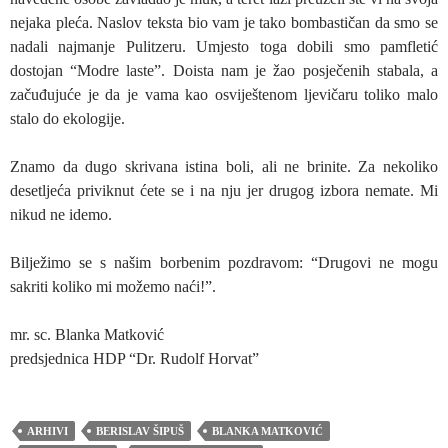
nejaka pleća. Naslov teksta bio vam je tako bombastičan da smo se
nadali najmanje Pulitzeru. Umjesto toga dobili smo pamfletić
dostojan “Modre laste”. Doista nam je žao posječenih stabala, a
začuđujuće je da je vama kao osviještenom ljevičaru toliko malo
stalo do ekologije.
Znamo da dugo skrivana istina boli, ali ne brinite. Za nekoliko
desetljeća priviknut ćete se i na nju jer drugog izbora nemate. Mi
nikud ne idemo.
Bilježimo se s našim borbenim pozdravom: “Drugovi ne mogu
sakriti koliko mi možemo naći!”.
mr. sc. Blanka Matković
predsjednica HDP “Dr. Rudolf Horvat”
ARHIVI
BERISLAV ŠIPUŠ
BLANKA MATKOVIĆ