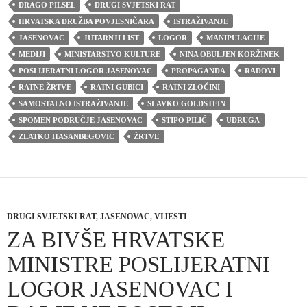
DRAGO PILSEL
DRUGI SVJETSKI RAT
HRVATSKA DRUŽBA POVJESNIČARA
ISTRAŽIVANJE
JASENOVAC
JUTARNJI LIST
LOGOR
MANIPULACIJE
MEDIJI
MINISTARSTVO KULTURE
NINA OBULJEN KORŽINEK
POSLIJERATNI LOGOR JASENOVAC
PROPAGANDA
RADOVI
RATNE ŽRTVE
RATNI GUBICI
RATNI ZLOČINI
SAMOSTALNO ISTRAŽIVANJE
SLAVKO GOLDSTEIN
SPOMEN PODRUČJE JASENOVAC
STIPO PILIĆ
UDRUGA
ZLATKO HASANBEGOVIĆ
ŽRTVE
DRUGI SVJETSKI RAT
,
JASENOVAC
,
VIJESTI
ZA BIVŠE HRVATSKE
MINISTRE POSLIJERATNI
LOGOR JASENOVAC I