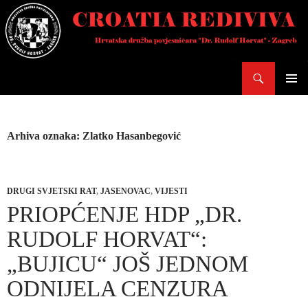
Skoči
do
sadržaja
Pretraži
PRIMAR
IZBORN
Arhiva oznaka: Zlatko Hasanbegović
DRUGI SVJETSKI RAT
,
JASENOVAC
,
VIJESTI
PRIOPĆENJE HDP „DR.
RUDOLF HORVAT“:
„BUJICU“ JOŠ JEDNOM
ODNIJELA CENZURA