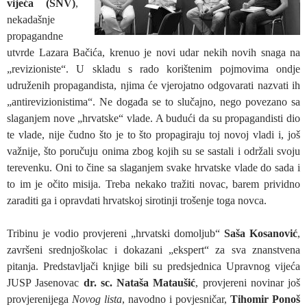
vijeća (SNV)
,
nekadašnje
propagandne
utvrde Lazara Bačića, krenuo je novi udar nekih novih snaga na
„revizioniste“. U skladu s rado korištenim pojmovima ondje
udruženih propagandista, njima će vjerojatno odgovarati nazvati ih
„antirevizionistima“. Ne događa se to slučajno, nego povezano sa
slaganjem nove „hrvatske“ vlade. A budući da su propagandisti dio
te vlade, nije čudno što je to što propagiraju toj novoj vladi i, još
važnije, što poručuju onima zbog kojih su se sastali i održali svoju
terevenku. Oni to čine sa slaganjem svake hrvatske vlade do sada i
to im je očito misija. Treba nekako tražiti novac, barem prividno
zaraditi ga i opravdati hrvatskoj sirotinji trošenje toga novca.
Tribinu je vodio provjereni „hrvatski domoljub“
Saša Kosanović
,
završeni srednjoškolac i dokazani „ekspert“ za sva znanstvena
pitanja. Predstavljači knjige bili su predsjednica Upravnog vijeća
JUSP Jasenovac
dr. sc. Nataša Mataušić
, provjereni novinar još
provjerenijega
Novog lista
, navodno i povjesničar,
Tihomir Ponoš