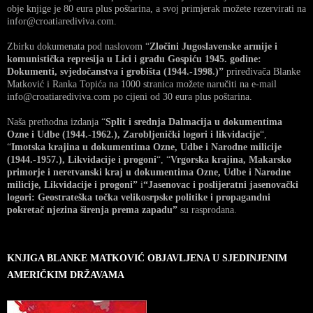
obje knjige je 80 eura plus poštarina, a svoj primjerak možete rezervirati na
infor@croatiarediviva.com.
Zbirku dokumenata pod naslovom “
Zločini Jugoslavenske armije i
komunistička represija u Lici i gradu Gospiću 1945. godine:
Dokumenti, svjedočanstva i grobišta (1944.-1998.)”
priređivača Blanke
Matković i Ranka Topića na 1000 stranica možete naručiti na e-mail
info@croatiarediviva.com po cijeni od 30 eura plus poštarina.
Naša prethodna izdanja “
Split i srednja Dalmacija u dokumentima
Ozne i Udbe (1944.-1962.), Zarobljenički logori i likvidacije
“,
“
Imotska krajina u dokumentima Ozne, Udbe i Narodne milicije
(1944.-1957.), Likvidacije i progoni
“, “
Vrgorska krajina, Makarsko
primorje i neretvanski kraj u dokumentima Ozne, Udbe i Narodne
milicije, Likvidacije i progoni”
i
“Jasenovac i poslijeratni jasenovački
logori: Geostrateška točka velikosrpske politike i propagandni
pokretač njezina širenja prema zapadu”
su rasprodana.
KNJIGA BLANKE MATKOVIĆ OBJAVLJENA U SJEDINJENIM
AMERIČKIM DRŽAVAMA