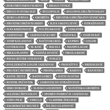
DOKUMENTARNI FILMOVI
DRAGO ŠTOKIĆ
DRUGI SVJETSKI RAT
DUGOPOLJE
DUGOPOLJSKI ŽRTVOSLOV
ĐURO LAVRNJA
GROBIŠTA
HRVATSKA DRUŽBA POVJESNIČARA
HRVATSKI DRŽAVNI ARHIV
ILIJA JAKOVLJEVIĆ
ISTRAŽIVANJE
IVAN KRIŽANOVIĆ
IVO PEJAKOVIĆ
JAMA PODI
JASENOVAC
JASENOVAČKI MIT
JAZOVKA
JOSIP DUKIĆ
JOSIP KOLANOVIĆ
KOČEVSKI ROG
KUPRES
LOGOR
LUSTRACIJA
M. KOIĆ
MACELJ
MANIPULACIJE
MILKA PLANINC
NATAŠA JOVIČIĆ
NIKOLA BANIĆ
PAVAO RITTER VITEZOVIĆ
PORAĆE
POSLIJERATNI LOGOR JASENOVAC
PRAVAŠTVO
PREDAVANJE
PROJEKT DOTRŠĆINA
PROPAGANDA
RADOVI
RANJENICI
RATNE ŽRTVE
RATNI GUBICI
RATNI ZLOČINI
RUDNIK PEČOVNIK
SAMOSTALNO ISTRAŽIVANJE
SIMO DUBAJIĆ
SLAVKO GOLDSTEIN
SLOVENSKA GROBIŠTA
SOLINSKI ŽRTVOSLOV
SPOMEN PODRUČJE JASENOVAC
STIPO PILIĆ
UDRUGA
VLADIMIR ŽERJAVIĆ
ZAGREBAČKE BOLNICE
ŽELJKO GLASNOVIĆ