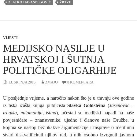
ZLATKO HASANBEGOVIĆ
ŽRTVE
VIJESTI
MEDIJSKO NASILJE U
HRVATSKOJ I ŠUTNJA
POLITIČKE OLIGARHIJE
13. SRPNJA 2016.
ZMAJO
8 KOMENTARA
U posljednje vrijeme, a naročito nakon što je u travnju ove godine
iz tiska izašla knjiga publicista
Slavka Goldsteina
(
Jasenovac –
tragika, mitomanija, istina
), učestali su medijski napadi na naše
povjesničare – znanstvenike, ujedno i članove naše Družbe, u
kojima se nastoji bez ikakve argumentacije i rasprave o meritumu
stvari diskvalificirati njihov rad, a njih osobno izvrgnuti javnom