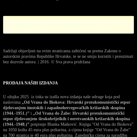
Error! Missing PayPal API credentials. Please configure the PayPal
API credentials by going to the settings menu of this plugin.
Sadržaji objavljeni na ovim stranicama zaštićeni su prema Zakonu o
autorskim pravima Republike Hrvatske, te se ne smiju koristiti i preuzimati
bez dozvole autora. | 2016. © Sva prava pridržana
PRODAJA NAŠIH IZDANJA
U ožujku 2025. iz tiska su izašla nova izdanja naše udruge koja pod
naslovima
„Od Vrana do Biokova: Hrvatski protukomunistički otpor
djelovanjem imotskih i zapadnohercegovačkih križarskih skupina
(1944.-1951.)”
i
„Od Vrana do Žabe: Hrvatski protukomunistički
otpor djelovanjem širokobrijeških i neretvanskih križarskih skupina
(1944.-1948.)”
potpisuje Blanka Matković. Knjiga “Od Vrana do Biokova”
na 1050 košta 45 eura plus poštarina, a cijena knjige “Od Vrana do Žabe”
na 700 stranica je 40 eura plus poštarina. Zajednička cijena za narudžbu