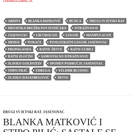
ARHIVI
BLANKA MATKOVIĆ
BUJICA
DRUGI SVJETSKI RAT
HRVATSKA DRUŽBA POVJESNIČARA
ISTRAŽIVANJE
JASENOVAC
LIKVIDACIJE
LOGOR
MANIPULACIJE
MEDIJI
PORAĆE
POSLIJERATNI LOGOR JASENOVAC
PROPAGANDA
RATNE ŽRTVE
RATNI GUBICI
RATNI ZLOČINI
SAMOSTALNO ISTRAŽIVANJE
SLAVKO GOLDSTEIN
SPOMEN PODRUČJE JASENOVAC
STIPO PILIĆ
UDRUGA
VELIMIR BUJANEC
ZLATKO HASANBEGOVIĆ
ŽRTVE
DRUGI SVJETSKI RAT
,
JASENOVAC
BLANKA MATKOVIĆ I