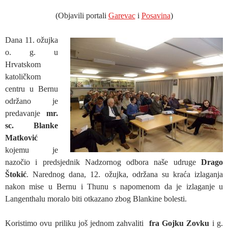
(Objavili portali
Garevac
i
Posavina
)
Dana 11. ožujka
o. g. u
Hrvatskom
katoličkom
centru u Bernu
održano je
predavanje
mr.
sc. Blanke
Matković
kojemu je
nazočio i predsjednik Nadzornog odbora naše udruge
Drago
Štokić
. Narednog dana, 12. ožujka, održana su kraća izlaganja
nakon mise u Bernu i Thunu s napomenom da je izlaganje u
Langenthalu moralo biti otkazano zbog Blankine bolesti.
Koristimo ovu priliku još jednom zahvaliti
fra Gojku Zovku
i g.