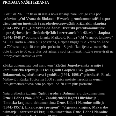
PRODAJA NAŠIH IZDANJA
U ožujku 2025. iz tiska su izašla nova izdanja naše udruge koja pod
naslovima
„Od Vrana do Biokova: Hrvatski protukomunistički otpor
djelovanjem imotskih i zapadnohercegovačkih križarskih skupina
(1944.-1951.)”
i
„Od Vrana do Žabe: Hrvatski protukomunistički
otpor djelovanjem širokobrijeških i neretvanskih križarskih skupina
(1944.-1948.)”
potpisuje Blanka Matković. Knjiga “Od Vrana do Biokova”
na 1050 košta 45 eura plus poštarina, a cijena knjige “Od Vrana do Žabe”
na 700 stranica je 40 eura plus poštarina. Zajednička cijena za narudžbu
obje knjige je 80 eura plus poštarina, a svoj primjerak možete rezervirati na
infor@croatiarediviva.com.
Zbirku dokumenata pod naslovom “
Zločini Jugoslavenske armije i
komunistička represija u Lici i gradu Gospiću 1945. godine:
Dokumenti, svjedočanstva i grobišta (1944.-1998.)”
priređivača Blanke
Matković i Ranka Topića na 1000 stranica možete naručiti na e-mail
info@croatiarediviva.com po cijeni od 30 eura plus poštarina.
Naša prethodna izdanja “
Split i srednja Dalmacija u dokumentima
Ozne i Udbe (1944.-1962.), Zarobljenički logori i likvidacije
“,
“
Imotska krajina u dokumentima Ozne, Udbe i Narodne milicije
(1944.-1957.), Likvidacije i progoni
“, “
Vrgorska krajina, Makarsko
primorje i neretvanski kraj u dokumentima Ozne, Udbe i Narodne