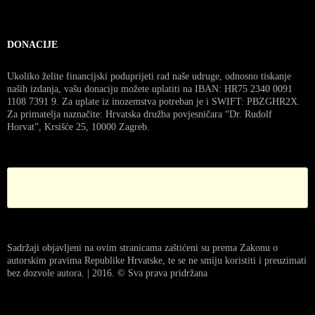
DONACIJE
Ukoliko želite financijski poduprijeti rad naše udruge, odnosno tiskanje
naših izdanja, vašu donaciju možete uplatiti na IBAN: HR75 2340 0091
1108 7391 9. Za uplate iz inozemstva potreban je i SWIFT: PBZGHR2X.
Za primatelja naznačite: Hrvatska družba povjesničara “Dr. Rudolf
Horvat”, Krsišće 25, 10000 Zagreb.
Error! Missing PayPal API credentials. Please configure the PayPal
API credentials by going to the settings menu of this plugin.
Sadržaji objavljeni na ovim stranicama zaštićeni su prema Zakonu o
autorskim pravima Republike Hrvatske, te se ne smiju koristiti i preuzimati
bez dozvole autora. | 2016. © Sva prava pridržana