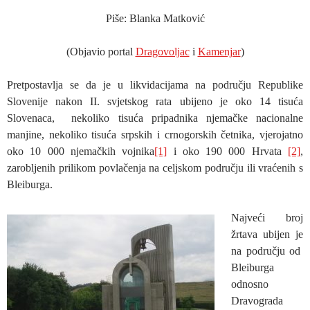
Piše: Blanka Matković
(Objavio portal
Dragovoljac
i
Kamenjar
)
Pretpostavlja se da je u likvidacijama na području Republike
Slovenije nakon II. svjetskog rata ubijeno je oko 14 tisuća
Slovenaca, nekoliko tisuća pripadnika njemačke nacionalne
manjine, nekoliko tisuća srpskih i crnogorskih četnika, vjerojatno
oko 10 000 njemačkih vojnika
[1]
i oko 190 000 Hrvata
[2]
,
zarobljenih prilikom povlačenja na celjskom području ili vraćenih s
Bleiburga.
Najveći broj
žrtava ubijen je
na području od
Bleiburga
odnosno
Dravograda