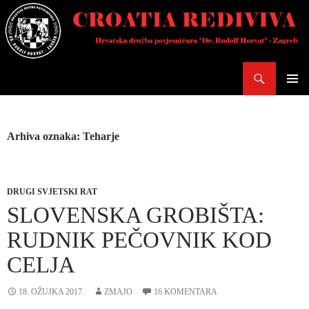
Skoči
do
sadržaja
Pretraži
PRIMAR
IZBORN
Arhiva oznaka: Teharje
DRUGI SVJETSKI RAT
SLOVENSKA GROBIŠTA:
RUDNIK PEČOVNIK KOD
CELJA
18. OŽUJKA 2017.
ZMAJO
16 KOMENTARA