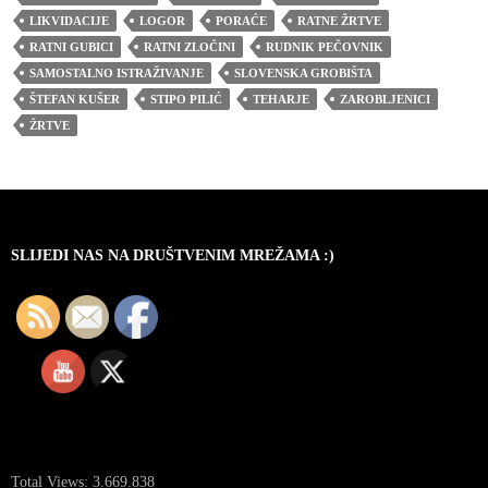
LIKVIDACIJE
LOGOR
PORAĆE
RATNE ŽRTVE
RATNI GUBICI
RATNI ZLOČINI
RUDNIK PEČOVNIK
SAMOSTALNO ISTRAŽIVANJE
SLOVENSKA GROBIŠTA
ŠTEFAN KUŠER
STIPO PILIĆ
TEHARJE
ZAROBLJENICI
ŽRTVE
SLIJEDI NAS NA DRUŠTVENIM MREŽAMA :)
Total Views:
3.669.838