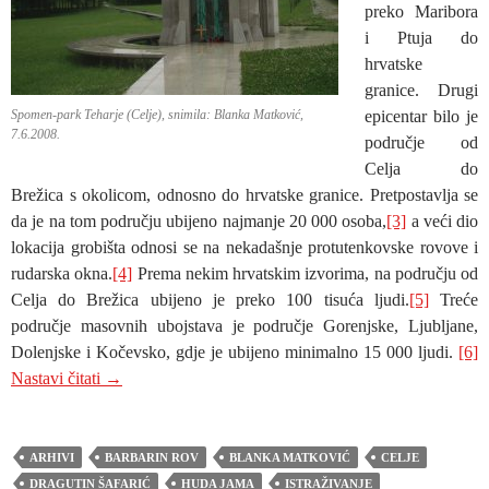
preko Maribora
i Ptuja do
hrvatske
granice. Drugi
Spomen-park Teharje (Celje), snimila: Blanka Matković,
epicentar bilo je
7.6.2008.
područje od
Celja do
Brežica s okolicom, odnosno do hrvatske granice. Pretpostavlja se
da je na tom području ubijeno najmanje 20 000 osoba,
[3]
a veći dio
lokacija grobišta odnosi se na nekadašnje protutenkovske rovove i
rudarska okna.
[4]
Prema nekim hrvatskim izvorima, na području od
Celja do Brežica ubijeno je preko 100 tisuća ljudi.
[5]
Treće
područje masovnih ubojstava je područje Gorenjske, Ljubljane,
Dolenjske i Kočevsko, gdje je ubijeno minimalno 15 000 ljudi.
[6]
SLOVENSKA GROBIŠTA: RUDNIK PEČOVNIK 
Nastavi čitati
→
ARHIVI
BARBARIN ROV
BLANKA MATKOVIĆ
CELJE
DRAGUTIN ŠAFARIĆ
HUDA JAMA
ISTRAŽIVANJE