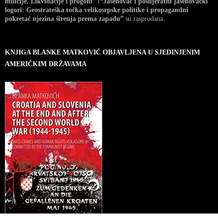
milicije, Likvidacije i progoni”
i
“Jasenovac i poslijeratni jasenovački
logori: Geostrateška točka velikosrpske politike i propagandni
pokretač njezina širenja prema zapadu”
su rasprodana.
KNJIGA BLANKE MATKOVIĆ OBJAVLJENA U SJEDINJENIM
AMERIČKIM DRŽAVAMA