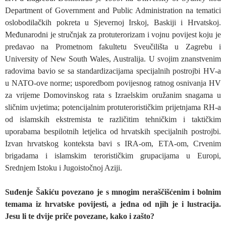
Department of Government and Public Administration na tematici
oslobodilačkih pokreta u Sjevernoj Irskoj, Baskiji i Hrvatskoj.
Međunarodni je stručnjak za protuterorizam i vojnu povijest koju je
predavao na Prometnom fakultetu Sveučilišta u Zagrebu i
University of New South Wales, Australija. U svojim znanstvenim
radovima bavio se sa standardizacijama specijalnih postrojbi HV-a
u NATO-ove norme; usporedbom povijesnog ratnog osnivanja HV
za vrijeme Domovinskog rata s Izraelskim oružanim snagama u
sličnim uvjetima; potencijalnim protuterorističkim prijetnjama RH-a
od islamskih ekstremista te različitim tehničkim i taktičkim
uporabama bespilotnih letjelica od hrvatskih specijalnih postrojbi.
Izvan hrvatskog konteksta bavi s IRA-om, ETA-om, Crvenim
brigadama i islamskim terorističkim grupacijama u Europi,
Srednjem Istoku i Jugoistočnoj Aziji.
Suđenje Šakiću povezano je s mnogim neraščišćenim i bolnim
temama iz hrvatske povijesti, a jedna od njih je i lustracija.
Jesu li te dvije priče povezane, kako i zašto?