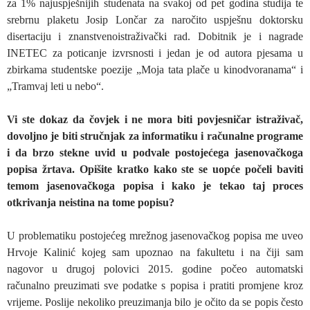
za 1% najuspješnijih studenata na svakoj od pet godina studija te
srebrnu plaketu Josip Lončar za naročito uspješnu doktorsku
disertaciju i znanstvenoistraživački rad. Dobitnik je i nagrade
INETEC za poticanje izvrsnosti i jedan je od autora pjesama u
zbirkama studentske poezije „Moja tata plače u kinodvoranama“ i
„Tramvaj leti u nebo“.
Vi ste dokaz da čovjek i ne mora biti povjesničar istraživač,
dovoljno je biti stručnjak za informatiku i računalne programe
i da brzo stekne uvid u podvale postojećega jasenovačkoga
popisa žrtava. Opišite kratko kako ste se uopće počeli baviti
temom jasenovačkoga popisa i kako je tekao taj proces
otkrivanja neistina na tome popisu?
U problematiku postojećeg mrežnog jasenovačkog popisa me uveo
Hrvoje Kalinić kojeg sam upoznao na fakultetu i na čiji sam
nagovor u drugoj polovici 2015. godine počeo automatski
računalno preuzimati sve podatke s popisa i pratiti promjene kroz
vrijeme. Poslije nekoliko preuzimanja bilo je očito da se popis često