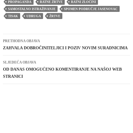
PROPAGANDA
RATNE ŽRTVE
RATNI ZLOČINI
SAMOSTALNO ISTRAŽIVANJE
SPOMEN PODRUČJE JASENOVAC
TISAK
UDRUGA
ŽRTVE
Navigacija
PRETHODNA OBJAVA
objava
ZAHVALA DOBROČINITELJICI I POZIV NOVIM SURADNICIMA
SLJEDEĆA OBJAVA
OD DANAS OMOGUĆENO KOMENTIRANJE NA NAŠOJ WEB
STRANICI