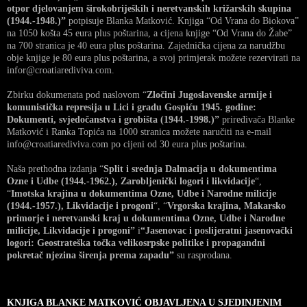
otpor djelovanjem širokobrijeških i neretvanskih križarskih skupina
(1944.-1948.)”
potpisuje Blanka Matković. Knjiga “Od Vrana do Biokova”
na 1050 košta 45 eura plus poštarina, a cijena knjige “Od Vrana do Žabe”
na 700 stranica je 40 eura plus poštarina. Zajednička cijena za narudžbu
obje knjige je 80 eura plus poštarina, a svoj primjerak možete rezervirati na
infor@croatiarediviva.com.
Zbirku dokumenata pod naslovom “
Zločini Jugoslavenske armije i
komunistička represija u Lici i gradu Gospiću 1945. godine:
Dokumenti, svjedočanstva i grobišta (1944.-1998.)”
priređivača Blanke
Matković i Ranka Topića na 1000 stranica možete naručiti na e-mail
info@croatiarediviva.com po cijeni od 30 eura plus poštarina.
Naša prethodna izdanja “
Split i srednja Dalmacija u dokumentima
Ozne i Udbe (1944.-1962.), Zarobljenički logori i likvidacije
“,
“
Imotska krajina u dokumentima Ozne, Udbe i Narodne milicije
(1944.-1957.), Likvidacije i progoni
“, “
Vrgorska krajina, Makarsko
primorje i neretvanski kraj u dokumentima Ozne, Udbe i Narodne
milicije, Likvidacije i progoni”
i
“Jasenovac i poslijeratni jasenovački
logori: Geostrateška točka velikosrpske politike i propagandni
pokretač njezina širenja prema zapadu”
su rasprodana.
KNJIGA BLANKE MATKOVIĆ OBJAVLJENA U SJEDINJENIM