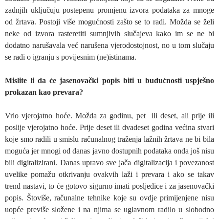
zadnjih uključuju postepenu promjenu izvora podataka za mnoge
od žrtava. Postoji više mogućnosti zašto se to radi. Možda se želi
neke od izvora rasteretiti sumnjivih slučajeva kako im se ne bi
dodatno narušavala već narušena vjerodostojnost, no u tom slučaju
se radi o igranju s povijesnim (ne)istinama.
Mislite li da će jasenovački popis biti u budućnosti uspješno
prokazan kao prevara?
Vrlo vjerojatno hoće. Možda za godinu, pet ili deset, ali prije ili
poslije vjerojatno hoće. Prije deset ili dvadeset godina većina stvari
koje smo radili u smislu računalnog traženja lažnih žrtava ne bi bila
moguća jer mnogi od danas javno dostupnih podataka onda još nisu
bili digitalizirani. Danas upravo sve jača digitalizacija i povezanost
uvelike pomažu otkrivanju ovakvih laži i prevara i ako se takav
trend nastavi, to će gotovo sigurno imati posljedice i za jasenovački
popis. Štoviše, računalne tehnike koje su ovdje primijenjene nisu
uopće previše složene i na njima se uglavnom radilo u slobodno