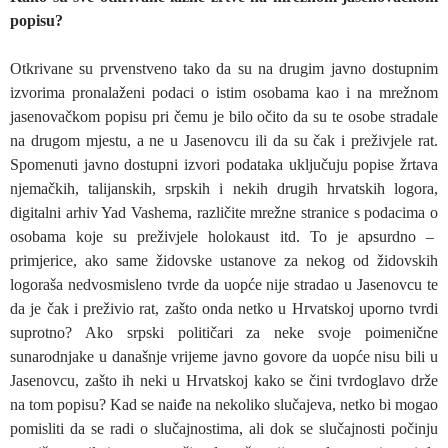
popisu?
Otkrivane su prvenstveno tako da su na drugim javno dostupnim
izvorima pronalaženi podaci o istim osobama kao i na mrežnom
jasenovačkom popisu pri čemu je bilo očito da su te osobe stradale
na drugom mjestu, a ne u Jasenovcu ili da su čak i preživjele rat.
Spomenuti javno dostupni izvori podataka uključuju popise žrtava
njemačkih, talijanskih, srpskih i nekih drugih hrvatskih logora,
digitalni arhiv Yad Vashema, različite mrežne stranice s podacima o
osobama koje su preživjele holokaust itd. To je apsurdno –
primjerice, ako same židovske ustanove za nekog od židovskih
logoraša nedvosmisleno tvrde da uopće nije stradao u Jasenovcu te
da je čak i preživio rat, zašto onda netko u Hrvatskoj uporno tvrdi
suprotno? Ako srpski političari za neke svoje poimenične
sunarodnjake u današnje vrijeme javno govore da uopće nisu bili u
Jasenovcu, zašto ih neki u Hrvatskoj kako se čini tvrdoglavo drže
na tom popisu? Kad se naiđe na nekoliko slučajeva, netko bi mogao
pomisliti da se radi o slučajnostima, ali dok se slučajnosti počinju