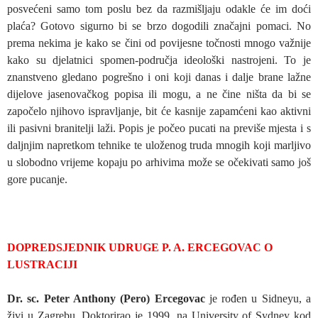
posvećeni samo tom poslu bez da razmišljaju odakle će im doći
plaća? Gotovo sigurno bi se brzo dogodili značajni pomaci. No
prema nekima je kako se čini od povijesne točnosti mnogo važnije
kako su djelatnici spomen-područja ideološki nastrojeni. To je
znanstveno gledano pogrešno i oni koji danas i dalje brane lažne
dijelove jasenovačkog popisa ili mogu, a ne čine ništa da bi se
započelo njihovo ispravljanje, bit će kasnije zapamćeni kao aktivni
ili pasivni branitelji laži. Popis je počeo pucati na previše mjesta i s
daljnjim napretkom tehnike te uloženog truda mnogih koji marljivo
u slobodno vrijeme kopaju po arhivima može se očekivati samo još
gore pucanje.
DOPREDSJEDNIK UDRUGE P. A. ERCEGOVAC O
LUSTRACIJI
Dr. sc. Peter Anthony (Pero) Ercegovac
je rođen u Sidneyu, a
živi u Zagrebu. Doktorirao je 1999. na University of Sydney kod