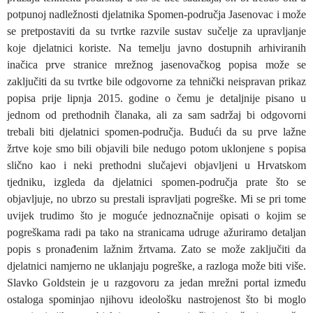
potpunoj nadležnosti djelatnika Spomen-područja Jasenovac i može
se pretpostaviti da su tvrtke razvile sustav sučelje za upravljanje
koje djelatnici koriste. Na temelju javno dostupnih arhiviranih
inačica prve stranice mrežnog jasenovačkog popisa može se
zaključiti da su tvrtke bile odgovorne za tehnički neispravan prikaz
popisa prije lipnja 2015. godine o čemu je detaljnije pisano u
jednom od prethodnih članaka, ali za sam sadržaj bi odgovorni
trebali biti djelatnici spomen-područja. Budući da su prve lažne
žrtve koje smo bili objavili bile nedugo potom uklonjene s popisa
slično kao i neki prethodni slučajevi objavljeni u Hrvatskom
tjedniku, izgleda da djelatnici spomen-područja prate što se
objavljuje, no ubrzo su prestali ispravljati pogreške. Mi se pri tome
uvijek trudimo što je moguće jednoznačnije opisati o kojim se
pogreškama radi pa tako na stranicama udruge ažuriramo detaljan
popis s pronađenim lažnim žrtvama. Zato se može zaključiti da
djelatnici namjerno ne uklanjaju pogreške, a razloga može biti više.
Slavko Goldstein je u razgovoru za jedan mrežni portal između
ostaloga spominjao njihovu ideološku nastrojenost što bi moglo