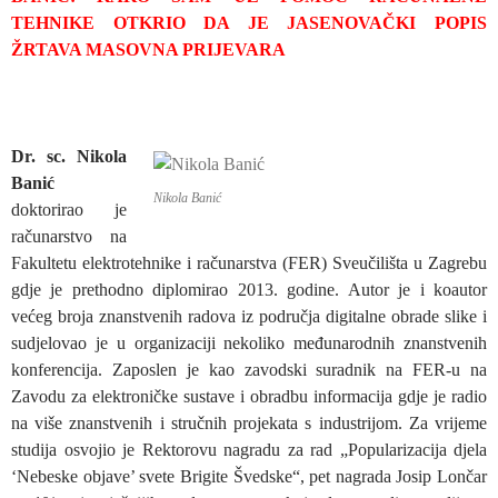
TEHNIKE OTKRIO DA JE JASENOVAČKI POPIS
ŽRTAVA MASOVNA PRIJEVARA
Dr. sc. Nikola
Banić
Nikola Banić
doktorirao je
računarstvo na
Fakultetu elektrotehnike i računarstva (FER) Sveučilišta u Zagrebu
gdje je prethodno diplomirao 2013. godine. Autor je i koautor
većeg broja znanstvenih radova iz područja digitalne obrade slike i
sudjelovao je u organizaciji nekoliko međunarodnih znanstvenih
konferencija. Zaposlen je kao zavodski suradnik na FER-u na
Zavodu za elektroničke sustave i obradbu informacija gdje je radio
na više znanstvenih i stručnih projekata s industrijom. Za vrijeme
studija osvojio je Rektorovu nagradu za rad „Popularizacija djela
‘Nebeske objave’ svete Brigite Švedske“, pet nagrada Josip Lončar