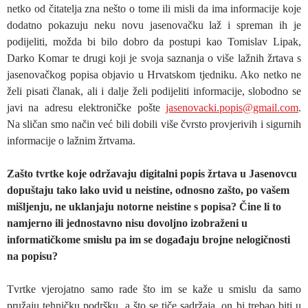
netko od čitatelja zna nešto o tome ili misli da ima informacije koje
dodatno pokazuju neku novu jasenovačku laž i spreman ih je
podijeliti, možda bi bilo dobro da postupi kao Tomislav Lipak,
Darko Komar te drugi koji je svoja saznanja o više lažnih žrtava s
jasenovačkog popisa objavio u Hrvatskom tjedniku. Ako netko ne
želi pisati članak, ali i dalje želi podijeliti informacije, slobodno se
javi na adresu elektroničke pošte
jasenovacki.popis@gmail.com
.
Na sličan smo način već bili dobili više čvrsto provjerivih i sigurnih
informacije o lažnim žrtvama.
Zašto tvrtke koje održavaju digitalni popis žrtava u Jasenovcu
dopuštaju tako lako uvid u neistine, odnosno zašto, po vašem
mišljenju, ne uklanjaju notorne neistine s popisa? Čine li to
namjerno ili jednostavno nisu dovoljno izobraženi u
informatičkome smislu pa im se događaju brojne nelogičnosti
na popisu?
Tvrtke vjerojatno samo rade što im se kaže u smislu da samo
pružaju tehničku podršku, a što se tiče sadržaja, on bi trebao biti u