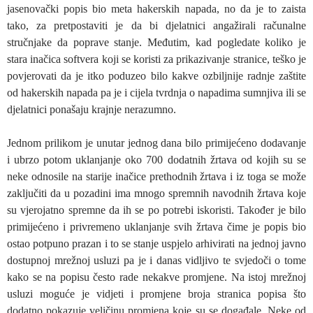
jasenovački popis bio meta hakerskih napada, no da je to zaista
tako, za pretpostaviti je da bi djelatnici angažirali računalne
stručnjake da poprave stanje. Međutim, kad pogledate koliko je
stara inačica softvera koji se koristi za prikazivanje stranice, teško je
povjerovati da je itko poduzeo bilo kakve ozbiljnije radnje zaštite
od hakerskih napada pa je i cijela tvrdnja o napadima sumnjiva ili se
djelatnici ponašaju krajnje nerazumno.
Jednom prilikom je unutar jednog dana bilo primijećeno dodavanje
i ubrzo potom uklanjanje oko 700 dodatnih žrtava od kojih su se
neke odnosile na starije inačice prethodnih žrtava i iz toga se može
zaključiti da u pozadini ima mnogo spremnih navodnih žrtava koje
su vjerojatno spremne da ih se po potrebi iskoristi. Također je bilo
primijećeno i privremeno uklanjanje svih žrtava čime je popis bio
ostao potpuno prazan i to se stanje uspjelo arhivirati na jednoj javno
dostupnoj mrežnoj usluzi pa je i danas vidljivo te svjedoči o tome
kako se na popisu često rade nekakve promjene. Na istoj mrežnoj
usluzi moguće je vidjeti i promjene broja stranica popisa što
dodatno pokazuje veličinu promjena koje su se događale. Neke od