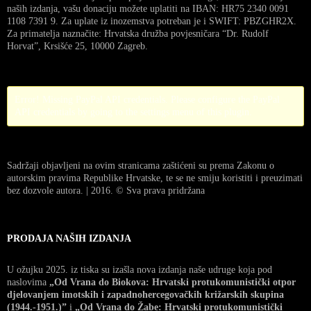
naših izdanja, vašu donaciju možete uplatiti na IBAN: HR75 2340 0091
1108 7391 9. Za uplate iz inozemstva potreban je i SWIFT: PBZGHR2X.
Za primatelja naznačite: Hrvatska družba povjesničara “Dr. Rudolf
Horvat”, Krsišće 25, 10000 Zagreb.
Error! Missing PayPal API credentials. Please configure the PayPal
API credentials by going to the settings menu of this plugin.
Sadržaji objavljeni na ovim stranicama zaštićeni su prema Zakonu o
autorskim pravima Republike Hrvatske, te se ne smiju koristiti i preuzimati
bez dozvole autora. | 2016. © Sva prava pridržana
PRODAJA NAŠIH IZDANJA
U ožujku 2025. iz tiska su izašla nova izdanja naše udruge koja pod
naslovima
„Od Vrana do Biokova: Hrvatski protukomunistički otpor
djelovanjem imotskih i zapadnohercegovačkih križarskih skupina
(1944.-1951.)”
i
„Od Vrana do Žabe: Hrvatski protukomunistički