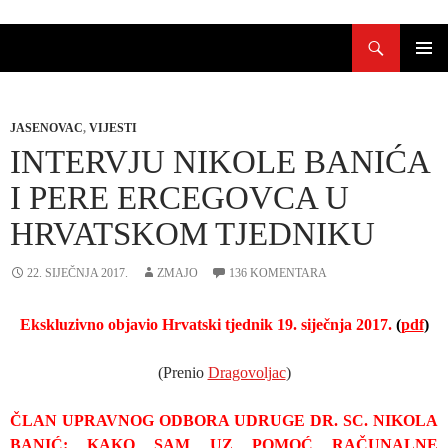
Skoči
Pretraži
do
sadržaja
PRIMAR
IZBORN
JASENOVAC
,
VIJESTI
INTERVJU NIKOLE BANIĆA
I PERE ERCEGOVCA U
HRVATSKOM TJEDNIKU
22. SIJEČNJA 2017.
ZMAJO
136 KOMENTARA
Ekskluzivno objavio Hrvatski tjednik 19. siječnja 2017.
(
pdf
)
(Prenio
Dragovoljac
)
ČLAN UPRAVNOG ODBORA UDRUGE DR. SC. NIKOLA
BANIĆ: KAKO SAM UZ POMOĆ RAČUNALNE