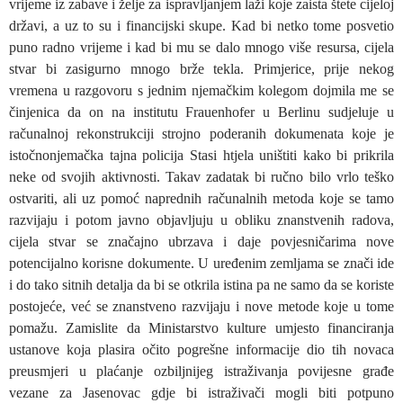
vrijeme iz zabave i želje za ispravljanjem laži koje zaista štete cijeloj
državi, a uz to su i financijski skupe. Kad bi netko tome posvetio
puno radno vrijeme i kad bi mu se dalo mnogo više resursa, cijela
stvar bi zasigurno mnogo brže tekla. Primjerice, prije nekog
vremena u razgovoru s jednim njemačkim kolegom dojmila me se
činjenica da on na institutu Frauenhofer u Berlinu sudjeluje u
računalnoj rekonstrukciji strojno poderanih dokumenata koje je
istočnonjemačka tajna policija Stasi htjela uništiti kako bi prikrila
neke od svojih aktivnosti. Takav zadatak bi ručno bilo vrlo teško
ostvariti, ali uz pomoć naprednih računalnih metoda koje se tamo
razvijaju i potom javno objavljuju u obliku znanstvenih radova,
cijela stvar se značajno ubrzava i daje povjesničarima nove
potencijalno korisne dokumente. U uređenim zemljama se znači ide
i do tako sitnih detalja da bi se otkrila istina pa ne samo da se koriste
postojeće, već se znanstveno razvijaju i nove metode koje u tome
pomažu. Zamislite da Ministarstvo kulture umjesto financiranja
ustanove koja plasira očito pogrešne informacije dio tih novaca
preusmjeri u plaćanje ozbiljnijeg istraživanja povijesne građe
vezane za Jasenovac gdje bi istraživači mogli biti potpuno