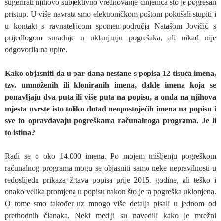
sugerirati njihovo subjektivno vrednovanje činjenica što je pogrešan
pristup. U više navrata smo elektroničkom poštom pokušali stupiti i
u kontakt s ravnateljicom spomen-područja Natašom Jovičić s
prijedlogom suradnje u uklanjanju pogrešaka, ali nikad nije
odgovorila na upite.
Kako objasniti da u par dana nestane s popisa 12 tisuća imena,
tzv. umnoženih ili kloniranih imena, dakle imena koja se
ponavljaju dva puta ili više puta na popisu, a onda na njihova
mjesta uvrste isto toliko dotad neopostojećih imena na popisu i
sve to opravdavaju pogreškama računalnoga programa. Je li
to istina?
Radi se o oko 14.000 imena. Po mojem mišljenju pogreškom
računalnog programa mogu se objasniti samo neke nepravilnosti u
redoslijedu prikaza žrtava popisa prije 2015. godine, ali teško i
onako velika promjena u popisu nakon što je ta pogreška uklonjena.
O tome smo također uz mnogo više detalja pisali u jednom od
prethodnih članaka. Neki mediji su navodili kako je mrežni