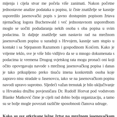
mijenja i cijela stvar me počela više zanimati. Nakon početne
jednostavne analize podataka u popisu, iz čiste znatiželje se kasnije
usporedilo jasenovački popis s javno dostupnim popisom žrtava
njemačkog logora Buchenwald i već jednostavnom usporedbom
moglo se uočiti podudaranja nekih osoba s oba popisa u svim
podacima. Iz daljnje znatiželje sam nastavio rad na mrežnom
jasenovačkom popisu u suradnji s Hrvojem, kasnije sam stupio u
kontakt i sa Stjepanom Razumom i gospodinom Koićem. Kako je
vrijeme teklo, sve je više bilo vidljivo da se u mnogo dokumenata s
podacima iz vremena Drugog svjetskog rata mogu pronaći oni koji
očito opovrgavaju navode s mrežnog jasenovačkog popisa i danas
je tako prikupljeno preko tisuću imena konkretnih osoba koje
zapravo nisu stradale u Jasenovcu, iako se na jasenovačkom popisu
navodi upravo suprotno. Sljedeći važan trenutak je bilo uključivanje
u Hrvatsku družbu povjesničara Dr. Rudolf Horvat pod vodstvom
Blanke Matković čime je cijeli rad dobio bolju organizaciju, a tamo
su se bolje mogle povezati različite sposobnosti članova udruge.
Kako su sve otkrivane lažne žrtve na mrežnom jasenovačkom