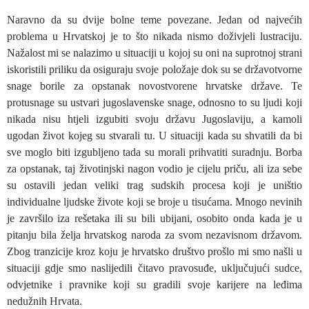
Naravno da su dvije bolne teme povezane. Jedan od najvećih
problema u Hrvatskoj je to što nikada nismo doživjeli lustraciju.
Nažalost mi se nalazimo u situaciji u kojoj su oni na suprotnoj strani
iskoristili priliku da osiguraju svoje položaje dok su se državotvorne
snage borile za opstanak novostvorene hrvatske države. Te
protusnage su ustvari jugoslavenske snage, odnosno to su ljudi koji
nikada nisu htjeli izgubiti svoju državu Jugoslaviju, a kamoli
ugodan život kojeg su stvarali tu. U situaciji kada su shvatili da bi
sve moglo biti izgubljeno tada su morali prihvatiti suradnju. Borba
za opstanak, taj životinjski nagon vodio je cijelu priču, ali iza sebe
su ostavili jedan veliki trag sudskih procesa koji je uništio
individualne ljudske živote koji se broje u tisućama. Mnogo nevinih
je završilo iza rešetaka ili su bili ubijani, osobito onda kada je u
pitanju bila želja hrvatskog naroda za svom nezavisnom državom.
Zbog tranzicije kroz koju je hrvatsko društvo prošlo mi smo našli u
situaciji gdje smo naslijedili čitavo pravosuđe, uključujući sudce,
odvjetnike i pravnike koji su gradili svoje karijere na leđima
nedužnih Hrvata.