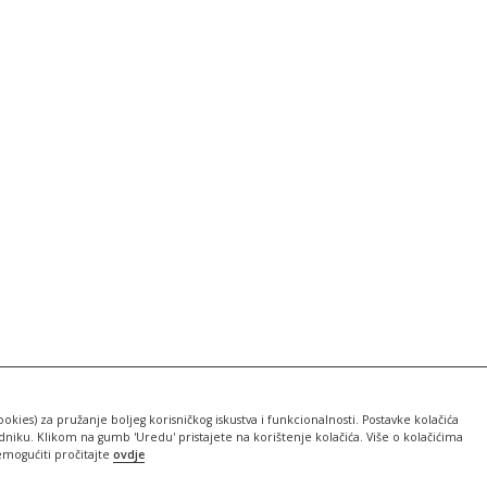
ookies) za pružanje boljeg korisničkog iskustva i funkcionalnosti. Postavke kolačića
iku. Klikom na gumb 'Uredu' pristajete na korištenje kolačića. Više o kolačićima
emogućiti pročitajte
ovdje