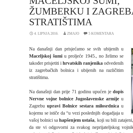
MACELJSKOJ ŠUMI,
ŽUMBERKU I ZAGRE
STRATIŠTIMA
4. LIPNJA 2016.
ZMAJO
5 KOMENTARA
Na današnji dan prisjećamo se svih ubijenih u
Maceljskoj šumi
u proljeće 1945., no želimo se
također prisjetiti i
hrvatskih ranjenika
odvedenih
iz zagrebačkih bolnica i ubijenih na različitim
stratištima.
Na današnji dan prije 71 godinu upućen je
dopis
Nervne vojne bolnice Jugoslavenske armije
u
Zagrebu
upravi Bolnice sestara milosrdnica
u
kojemu se ističe da “u vezi poslednjih dogadjaja u
vašoj bolnici sa
hapšenjem ustaša
, koji su bili zataje
da ste vi odgovorni za svakog neprijateljskog vojnika