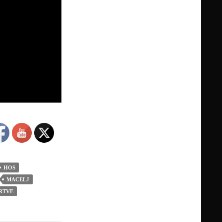
HOS
MACELJ
RTVE