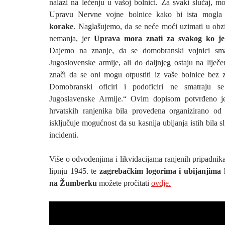
nalazi na lečenju u vašoj bolnici. Za svaki slučaj, m
Upravu Nervne vojne bolnice kako bi ista mogla
korake
. Naglašujemo, da se neće moći uzimati u obzir
nemanja, jer
Uprava mora znati za svakog ko je 
Dajemo na znanje, da se domobranski vojnici sma
Jugoslovenske armije, ali do daljnjeg ostaju na liječ
znači da se oni mogu otpustiti iz vaše bolnice bez
Domobranski oficiri i podoficiri ne smatraju se
Jugoslavenske Armije.“ Ovim dopisom potvrđeno j
hrvatskih ranjenika bila provedena organizirano od
isključuje mogućnost da su kasnija ubijanja istih bila s
incidenti.
Više o odvođenjima i likvidacijama ranjenih pripadnik
lipnju 1945. te
zagrebačkim logorima i ubijanjima
na Žumberku
možete pročitati
ovdje.