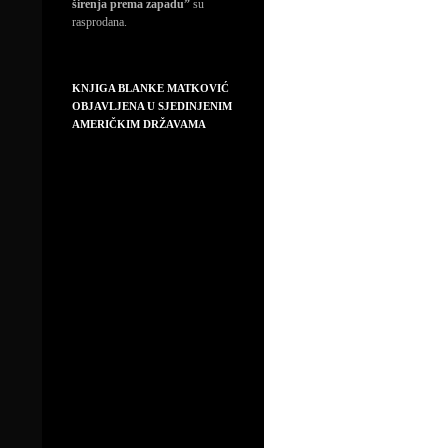
širenja prema zapadu”
su
rasprodana.
KNJIGA BLANKE MATKOVIĆ
OBJAVLJENA U SJEDINJENIM
AMERIČKIM DRŽAVAMA