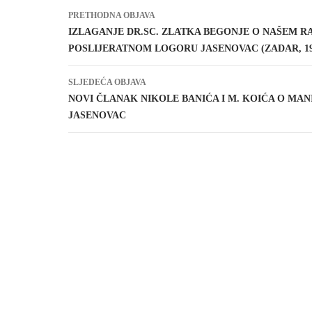
Navigacija
PRETHODNA OBJAVA
objava
IZLAGANJE DR.SC. ZLATKA BEGONJE O NAŠEM R
POSLIJERATNOM LOGORU JASENOVAC (ZADAR, 19.5
SLJEDEĆA OBJAVA
NOVI ČLANAK NIKOLE BANIĆA I M. KOIĆA O MAN
JASENOVAC