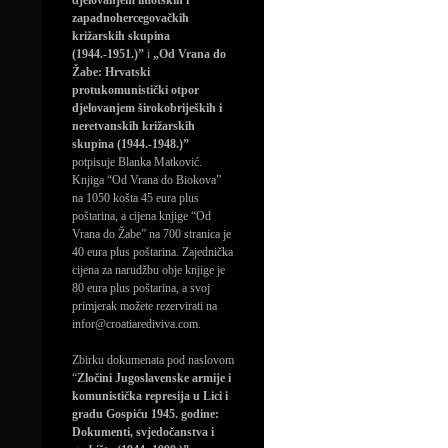
djelovanjem imotskih i
zapadnohercegovačkih
križarskih skupina
(1944.-1951.)”
i
„Od Vrana do
Žabe: Hrvatski
protukomunistički otpor
djelovanjem širokobrijeških i
neretvanskih križarskih
skupina (1944.-1948.)”
potpisuje Blanka Matković.
Knjiga “Od Vrana do Biokova”
na 1050 košta 45 eura plus
poštarina, a cijena knjige “Od
Vrana do Žabe” na 700 stranica je
40 eura plus poštarina. Zajednička
cijena za narudžbu obje knjige je
80 eura plus poštarina, a svoj
primjerak možete rezervirati na
infor@croatiarediviva.com.
Zbirku dokumenata pod naslovom
“
Zločini Jugoslavenske armije i
komunistička represija u Lici i
gradu Gospiću 1945. godine:
Dokumenti, svjedočanstva i