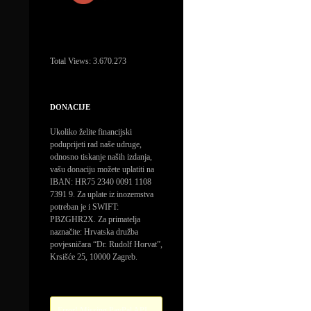
Total Views:
3.670.273
DONACIJE
Ukoliko želite financijski
poduprijeti rad naše udruge,
odnosno tiskanje naših izdanja,
vašu donaciju možete uplatiti na
IBAN: HR75 2340 0091 1108
7391 9. Za uplate iz inozemstva
potreban je i SWIFT:
PBZGHR2X. Za primatelja
naznačite: Hrvatska družba
povjesničara “Dr. Rudolf Horvat”,
Krsišće 25, 10000 Zagreb.
Error! Missing PayPal API