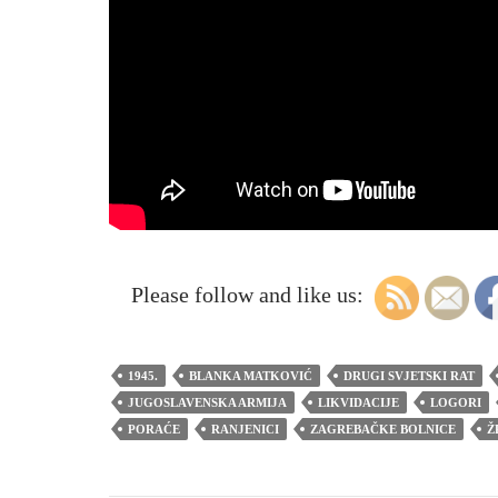
Please follow and like us:
1945.
BLANKA MATKOVIĆ
DRUGI SVJETSKI RAT
JUGOSLAVENSKA ARMIJA
LIKVIDACIJE
LOGORI
PORAĆE
RANJENICI
ZAGREBAČKE BOLNICE
Ž