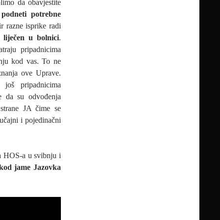
olimo da obavjestite
podneti potrebne
 razne isprike radi
liječen u bolnici
.
traju pripadnicima
enju kod vas. To ne
 znanja ove Uprave.
 još pripadnicima
e da su odvođenja
 strane JA čime se
lučajni i pojedinačni
a HOS-a u svibnju i
 kod jame Jazovka