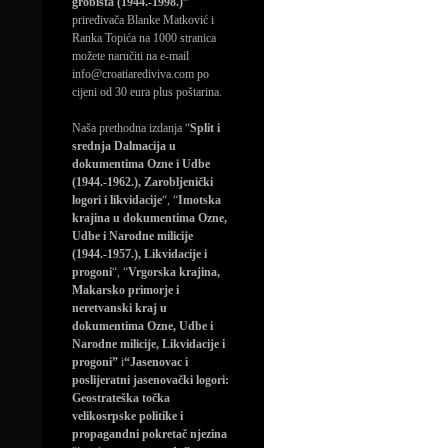
grobišta (1944.-1998.)”
priređivača Blanke Matković i
Ranka Topića na 1000 stranica
možete naručiti na e-mail
info@croatiarediviva.com po
cijeni od 30 eura plus poštarina.
Naša prethodna izdanja “
Split i
srednja Dalmacija u
dokumentima Ozne i Udbe
(1944.-1962.), Zarobljenički
logori i likvidacije
“, “
Imotska
krajina u dokumentima Ozne,
Udbe i Narodne milicije
(1944.-1957.), Likvidacije i
progoni
“, “
Vrgorska krajina,
Makarsko primorje i
neretvanski kraj u
dokumentima Ozne, Udbe i
Narodne milicije, Likvidacije i
progoni”
i
“Jasenovac i
poslijeratni jasenovački logori:
Geostrateška točka
velikosrpske politike i
propagandni pokretač njezina