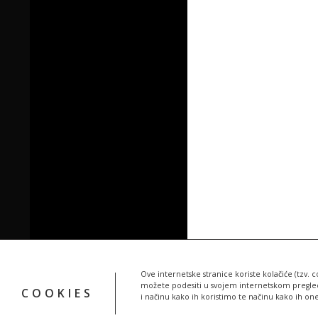
Ove internetske stranice koriste kolačiće (tzv. c
možete podesiti u svojem internetskom pregledn
COOKIES
i načinu kako ih koristimo te načinu kako ih on