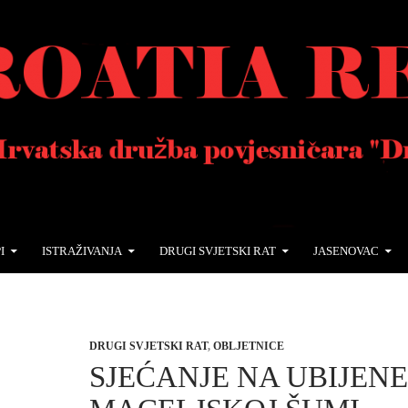
I
ISTRAŽIVANJA
DRUGI SVJETSKI RAT
JASENOVAC
DRUGI SVJETSKI RAT
,
OBLJETNICE
SJEĆANJE NA UBIJENE