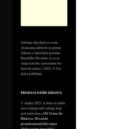
credentials. Please configure
the PayPal API credentials by
going to the settings menu of
this plugin.
Sadržaji objavljeni na ovim
stranicama zaštićeni su prema
Zakonu o autorskim pravima
Republike Hrvatske, te se ne
smiju koristiti i preuzimati bez
dozvole autora. | 2016. © Sva
prava pridržana
PRODAJA NAŠIH IZDANJA
U ožujku 2025. iz tiska su izašla
nova izdanja naše udruge koja
pod naslovima
„Od Vrana do
Biokova: Hrvatski
protukomunistički otpor