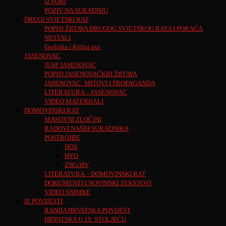
IZVORI
POZIV NA SURADNJU
DRUGI SVJETSKI RAT
POPISI ŽRTAVA DRUGOG SVJETSKOG RATA I PORAĆA
NESTALI
Grobišta i Križni put
JASENOVAC
JUSP JASENOVAC
POPISI JASENOVAČKIH ŽRTAVA
JASENOVAC: MITOVI I PROPAGANDA
LITERATURA – JASENOVAC
VIDEO MATERIJALI
DOMOVINSKI RAT
MASOVNI ZLOČINI
RADOVI NAŠIH SURADNIKA
POSTROJBE
HOS
HVO
ZNG/HV
LITERATURA – DOMOVINSKI RAT
DOKUMENTI I NOVINSKI TEKSTOVI
VIDEO SNIMKE
IZ POVIJESTI
RANIJA HRVATSKA POVIJEST
HRVATSKA U 19. STOLJEĆU