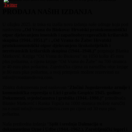
PRODAJA NAŠIH IZDANJA
U ožujku 2025. iz tiska su izašla nova izdanja naše udruge koja pod
naslovima
„Od Vrana do Biokova: Hrvatski protukomunistički
otpor djelovanjem imotskih i zapadnohercegovačkih križarskih
skupina (1944.-1951.)”
i
„Od Vrana do Žabe: Hrvatski
protukomunistički otpor djelovanjem širokobrijeških i
neretvanskih križarskih skupina (1944.-1948.)”
potpisuje Blanka
Matković. Knjiga “Od Vrana do Biokova” na 1050 košta 45 eura
plus poštarina, a cijena knjige “Od Vrana do Žabe” na 700 stranica
je 40 eura plus poštarina. Zajednička cijena za narudžbu obje knjige
je 80 eura plus poštarina, a svoj primjerak možete rezervirati na
infor@croatiarediviva.com.
Zbirku dokumenata pod naslovom “
Zločini Jugoslavenske armije i
komunistička represija u Lici i gradu Gospiću 1945. godine:
Dokumenti, svjedočanstva i grobišta (1944.-1998.)”
priređivača
Blanke Matković i Ranka Topića na 1000 stranica možete naručiti
na e-mail info@croatiarediviva.com po cijeni od 30 eura plus
poštarina.
Naša prethodna izdanja “
Split i srednja Dalmacija u
dokumentima Ozne i Udbe (1944.-1962.), Zarobljenički logori i