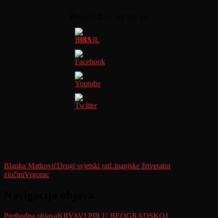
Please follow and like us:
Blanka Matković
Drugi svjetski rat
Lipanjske žrtve
ratni
zločini
Vrgorac
Navigacija objava
Prethodna objava
KRVAVI PIR U BEOGRADSKOJ