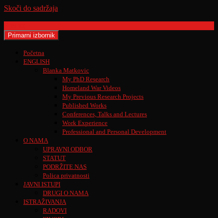
Skoči do sadržaja
Pretraži
Primarni izbornik
Početna
ENGLISH
Blanka Matkovic
My PhD Research
Homeland War Videos
My Previous Research Projects
Published Works
Conferences, Talks and Lectures
Work Experience
Professional and Personal Development
O NAMA
UPRAVNI ODBOR
STATUT
PODRŽITE NAS
Polica privatnosti
JAVNI ISTUPI
DRUGI O NAMA
ISTRAŽIVANJA
RADOVI