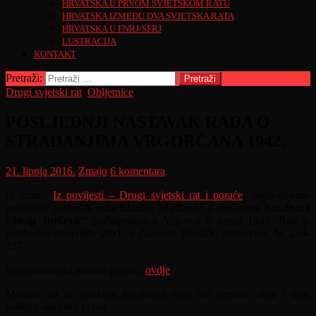
HRVATSKA U PRVOM SVJETSKOM RATU
HRVATSKA IZMEĐU DVA SVJETSKA RATA
HRVATSKA U FNRJ/SFRJ
LUSTRACIJA
KONTAKT
Pretraži:
Drugi svjetski rat
,
Obljetnice
POSLJEDNJI NASTAVAK RADA O
STRADANJIMA VRGORČANA 1942.
21. lipnja 2016.
Zmajo
6 komentara
U rubrici
Iz povijesti – Drugi svjetski rat i poraće
objavljujemo
posljednji nastavak rada
Blanke Matković
o zločinima
bataljuna
“Josip Jurčević”
počinjenima u Vrgorcu u lipnju 1942. Rad je
prethodno objavljen 2011. u časopisu
Politički zatvorenik
, br. 234-
237.
Kompletan rad možete pronaći
ovdje
.
Molimo da se prilikom korištenja ovaj rad uredno citira i time
poštuju autorska prava.