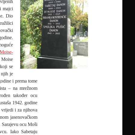
vljenih
i majci
ne. Dio
žilici
ovački
godine.
 moguće
/Moise-
n Moise
koji se
njih je
godine i prema tome
aista – na mrežnom
rođen također ocu
ustaša 1942. godine
vrijedi i za njihova
ežnom jasenovačkom
 Sarajevu ocu Moši
vcu. Iako Sabetaju