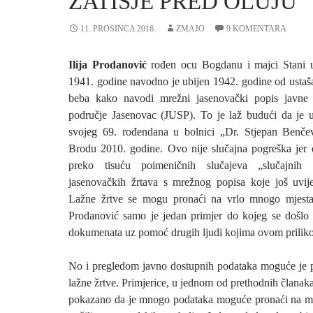
ZATIŠJE PRED OLUJU
11. PROSINCA 2016.
ZMAJO
9 KOMENTARA
Ilija Prodanović
rođen ocu Bogdanu i majci Stani 
1941. godine navodno je ubijen 1942. godine od ustaš
beba kako navodi mrežni jasenovački popis javne
područje Jasenovac (JUSP). To je laž budući da je 
svojeg 69. rođendana u bolnici „Dr. Stjepan Benč
Brodu 2010. godine. Ovo nije slučajna pogreška jer 
preko tisuću poimeničnih slučajeva „slučajnih 
jasenovačkih žrtava s mrežnog popisa koje još uvije
Lažne žrtve se mogu pronaći na vrlo mnogo mjesta,
Prodanović samo je jedan primjer do kojeg se došlo
dokumenata uz pomoć drugih ljudi kojima ovom prilik
No i pregledom javno dostupnih podataka moguće je 
lažne žrtve. Primjerice, u jednom od prethodnih članaka
pokazano da je mnogo podataka moguće pronaći na 