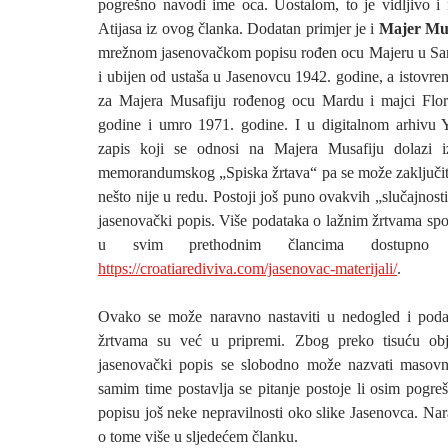
pogrešno navodi ime oca. Uostalom, to je vidljivo i
Atijasa iz ovog članka. Dodatan primjer je i
Majer Mus
mrežnom jasenovačkom popisu rođen ocu Majeru u Sar
i ubijen od ustaša u Jasenovcu 1942. godine, a istovr
za Majera Musafiju rođenog ocu Mardu i majci Flor
godine i umro 1971. godine. I u digitalnom arhivu 
zapis koji se odnosi na Majera Musafiju dolazi i
memorandumskog „Spiska žrtava“ pa se može zaključit
nešto nije u redu. Postoji još puno ovakvih „slučajnost
jasenovački popis. Više podataka o lažnim žrtvama s
u svim prethodnim člancima dostupno
https://croatiarediviva.com/jasenovac-materijali/
.
Ovako se može naravno nastaviti u nedogled i pod
žrtvama su već u pripremi. Zbog preko tisuću obj
jasenovački popis se slobodno može nazvati maso
samim time postavlja se pitanje postoje li osim pogre
popisu još neke nepravilnosti oko slike Jasenovca. Na
o tome više u sljedećem članku.