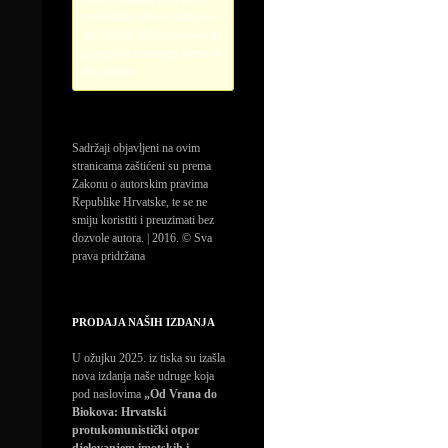
credentials. Please configure
the PayPal API credentials by
going to the settings menu of
this plugin.
Sadržaji objavljeni na ovim
stranicama zaštićeni su prema
Zakonu o autorskim pravima
Republike Hrvatske, te se ne
smiju koristiti i preuzimati bez
dozvole autora. | 2016. © Sva
prava pridržana
PRODAJA NAŠIH IZDANJA
U ožujku 2025. iz tiska su izašla
nova izdanja naše udruge koja
pod naslovima
„Od Vrana do
Biokova: Hrvatski
protukomunistički otpor