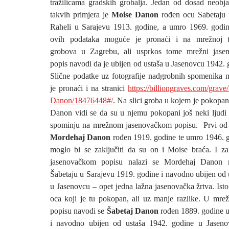
tražilicama gradskih grobalja. Jedan od dosad neobja
takvih primjera je
Moise Danon
rođen ocu Sabetaju 
Raheli u Sarajevu 1913. godine, a umro 1969. godi
ovih podataka moguće je pronaći i na mrežnoj tra
grobova u Zagrebu, ali usprkos tome mrežni jasen
popis navodi da je ubijen od ustaša u Jasenovcu 1942. 
Slične podatke uz fotografije nadgrobnih spomenika
je pronaći i na stranici
https://billiongraves.com/grave
Danon/18476448#/
. Na slici groba u kojem je pokopa
Danon vidi se da su u njemu pokopani još neki ljudi 
spominju na mrežnom jasenovačkom popisu.
Prvi od 
Mordehaj Danon
rođen 1919. godine te umro 1946. 
moglo bi se zaključiti da su on i Moise braća. I z
jasenovačkom popisu nalazi se Mordehaj Danon 
Šabetaju u Sarajevu 1919. godine i navodno ubijen od 
u Jasenovcu – opet jedna lažna jasenovačka žrtva. Isto 
oca koji je tu pokopan, ali uz manje razlike. U mr
popisu navodi se
Šabetaj Danon
rođen 1889. godine u
i navodno ubijen od ustaša 1942. godine u Jaseno