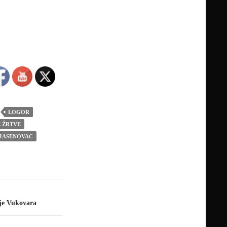
LOGOR
 ŽRTVE
JASENOVAC
je Vukovara