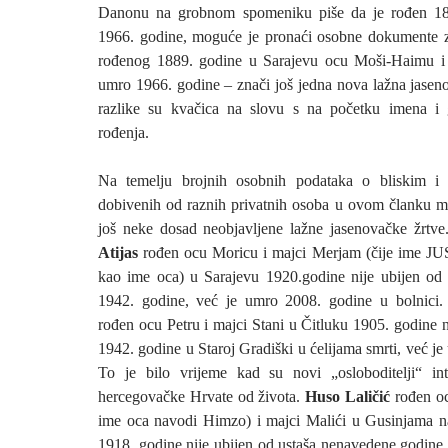
Danonu na grobnom spomeniku piše da je rođen 18
1966. godine, moguće je pronaći osobne dokumente 
rođenog 1889. godine u Sarajevu ocu Moši-Haimu i m
umro 1966. godine – znači još jedna nova lažna jaseno
razlike su kvačica na slovu s na početku imena i 
rođenja.
Na temelju brojnih osobnih podataka o bliskim i
dobivenih od raznih privatnih osoba u ovom članku 
još neke dosad neobjavljene lažne jasenovačke žrtve
Atijas
rođen ocu Moricu i majci Merjam (čije ime JU
kao ime oca) u Sarajevu 1920.godine nije ubijen od
1942. godine, već je umro 2008. godine u bolnici
rođen ocu Petru i majci Stani u Čitluku 1905. godine n
1942. godine u Staroj Gradiški u ćelijama smrti, već j
To je bilo vrijeme kad su novi „osloboditelji“ int
hercegovačke Hrvate od života.
Huso Laličić
rođen o
ime oca navodi Himzo) i majci Malići u Gusinjama n
1918. godine nije ubijen od ustaša nenavedene godine 