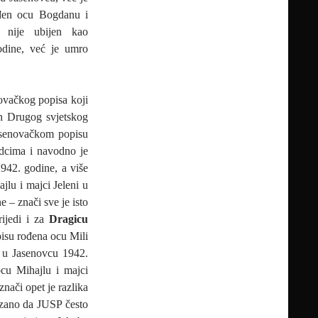
en ocu Bogdanu i
 nije ubijen kao
odine, već je umro
ovačkog popisa koji
n Drugog svjetskog
senovačkom popisu
dcima i navodno je
942. godine, a više
jlu i majci Jeleni u
– znači sve je isto
rijedi i za
Dragicu
su rođena ocu Mili
a u Jasenovcu 1942.
ocu Mihajlu i majci
nači opet je razlika
azano da JUSP često