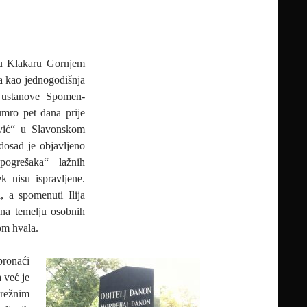
u Klakaru Gornjem
a kao jednogodišnja
 ustanove Spomen-
umro pet dana prije
ević“ u Slavonskom
dosad je objavljeno
pogrešaka“ lažnih
k nisu ispravljene.
 a spomenuti Ilija
 na temelju osobnih
om hvala.
pronaći
 već je
mrežnim