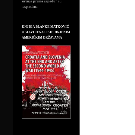
širenja prema zapadu”
su
rasprodana.
KNJIGA BLANKE MATKOVIĆ
OBJAVLJENA U SJEDINJENIM
AMERIČKIM DRŽAVAMA