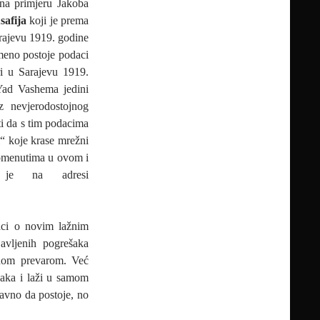
 na primjeru Jakoba
afija
koji je prema
ajevu 1919. godine
emeno postoje podaci
i u Sarajevu 1919.
Yad Vashema jedini
z nevjerodostojnog
i da s tim podacima
i“ koje krase mrežni
pomenutima u ovom i
 je na adresi
aci o novim lažnim
avljenih pogrešaka
vnom prevarom. Već
šaka i laži u samom
ravno da postoje, no