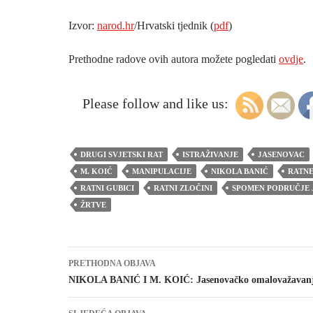
Izvor:
narod.hr
/Hrvatski tjednik (
pdf
)
Prethodne radove ovih autora možete pogledati
ovdje
.
Please follow and like us:
DRUGI SVJETSKI RAT
ISTRAŽIVANJE
JASENOVAC
M. KOIĆ
MANIPULACIJE
NIKOLA BANIĆ
RATNE
RATNI GUBICI
RATNI ZLOČINI
SPOMEN PODRUČJE 
ŽRTVE
Navigacija
PRETHODNA OBJAVA
objava
NIKOLA BANIĆ I M. KOIĆ: Jasenovačko omalovažavan