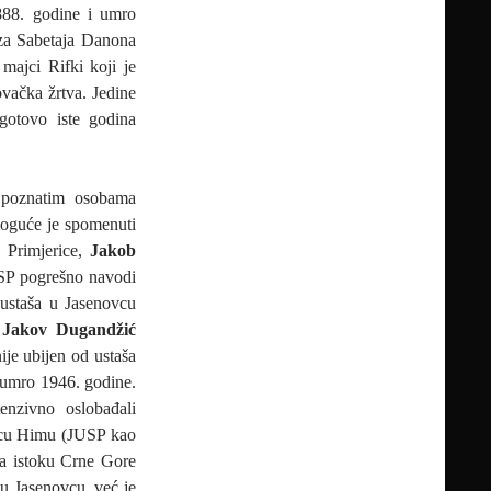
88. godine i umro
za Sabetaja Danona
ajci Rifki koji je
vačka žrtva. Jedine
gotovo iste godina
 poznatim osobama
moguće je spomenuti
. Primjerice,
Jakob
SP pogrešno navodi
 ustaša u Jasenovcu
.
Jakov Dugandžić
ije ubijen od ustaša
e umro 1946. godine.
enzivno oslobađali
cu Himu (JUSP kao
a istoku Crne Gore
u Jasenovcu, već je