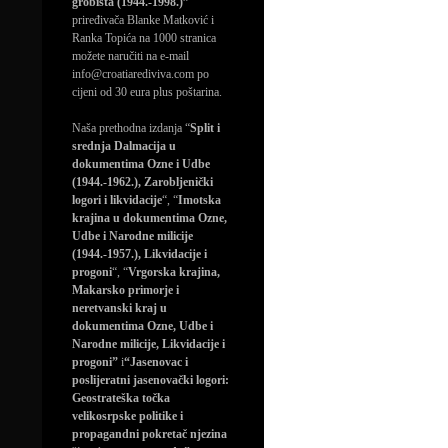
grobišta (1944.-1998.)”
priređivača Blanke Matković i
Ranka Topića na 1000 stranica
možete naručiti na e-mail
info@croatiarediviva.com po
cijeni od 30 eura plus poštarina.
Naša prethodna izdanja “
Split i
srednja Dalmacija u
dokumentima Ozne i Udbe
(1944.-1962.), Zarobljenički
logori i likvidacije
“, “
Imotska
krajina u dokumentima Ozne,
Udbe i Narodne milicije
(1944.-1957.), Likvidacije i
progoni
“, “
Vrgorska krajina,
Makarsko primorje i
neretvanski kraj u
dokumentima Ozne, Udbe i
Narodne milicije, Likvidacije i
progoni”
i
“Jasenovac i
poslijeratni jasenovački logori:
Geostrateška točka
velikosrpske politike i
propagandni pokretač njezina