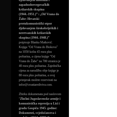
djelovanjem imotskih i
zapadnohercegovačkih
križarskih skupina
(1944.-1951.)”
i
„Od Vrana do
Žabe: Hrvatski
protukomunistički otpor
djelovanjem širokobrijeških i
neretvanskih križarskih
skupina (1944.-1948.)”
potpisuje Blanka Matković.
Knjiga “Od Vrana do Biokova”
na 1050 košta 45 eura plus
poštarina, a cijena knjige “Od
Vrana do Žabe” na 700 stranica je
40 eura plus poštarina. Zajednička
cijena za narudžbu obje knjige je
80 eura plus poštarina, a svoj
primjerak možete rezervirati na
infor@croatiarediviva.com.
Zbirku dokumenata pod naslovom
“
Zločini Jugoslavenske armije i
komunistička represija u Lici i
gradu Gospiću 1945. godine:
Dokumenti, svjedočanstva i