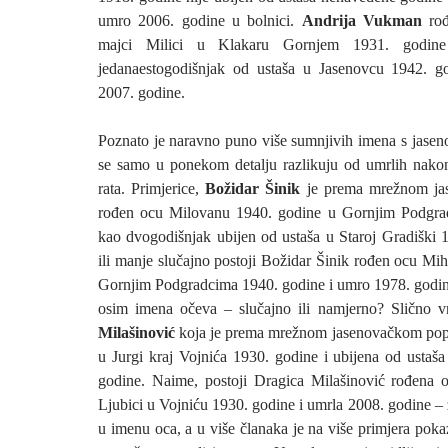
umro 2006. godine u bolnici.
Andrija Vukman
rođ
majci Milici u Klakaru Gornjem 1931. godine
jedanaestogodišnjak od ustaša u Jasenovcu 1942. g
2007. godine.
Poznato je naravno puno više sumnjivih imena s jasen
se samo u ponekom detalju razlikuju od umrlih nako
rata. Primjerice,
Božidar Šinik
je prema mrežnom ja
rođen ocu Milovanu 1940. godine u Gornjim Podgra
kao dvogodišnjak ubijen od ustaša u Staroj Gradiški 1
ili manje slučajno postoji Božidar Šinik rođen ocu Miha
Gornjim Podgradcima 1940. godine i umro 1978. godine 
osim imena očeva – slučajno ili namjerno? Slično v
Milašinović
koja je prema mrežnom jasenovačkom popi
u Jurgi kraj Vojnića 1930. godine i ubijena od ustaš
godine. Naime, postoji Dragica Milašinović rođena 
Ljubici u Vojniću 1930. godine i umrla 2008. godine – z
u imenu oca, a u više članaka je na više primjera pok