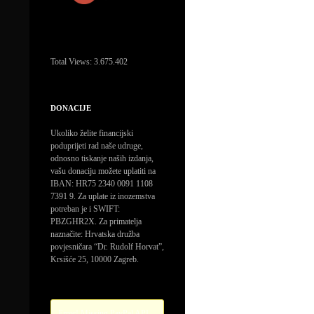
Total Views:
3.675.402
DONACIJE
Ukoliko želite financijski
poduprijeti rad naše udruge,
odnosno tiskanje naših izdanja,
vašu donaciju možete uplatiti na
IBAN: HR75 2340 0091 1108
7391 9. Za uplate iz inozemstva
potreban je i SWIFT:
PBZGHR2X. Za primatelja
naznačite: Hrvatska družba
povjesničara “Dr. Rudolf Horvat”,
Krsišće 25, 10000 Zagreb.
Error! Missing PayPal API