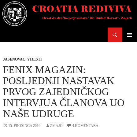
Skoči
do
sadržaja
Pretraži
PRIMAR
IZBORN
JASENOVAC
,
VIJESTI
FENIX MAGAZIN:
POSLJEDNJI NASTAVAK
PRVOG ZAJEDNIČKOG
INTERVJUA ČLANOVA UO
NAŠE UDRUGE
15. PROSINCA 2016.
ZMAJO
4 KOMENTARA