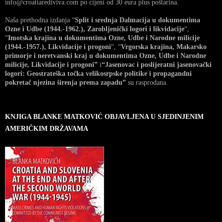
info@croatiarediviva.com po cijeni od 30 eura plus poštarina.
Naša prethodna izdanja “
Split i srednja Dalmacija u dokumentima
Ozne i Udbe (1944.-1962.), Zarobljenički logori i likvidacije
“,
“
Imotska krajina u dokumentima Ozne, Udbe i Narodne milicije
(1944.-1957.), Likvidacije i progoni
“, “
Vrgorska krajina, Makarsko
primorje i neretvanski kraj u dokumentima Ozne, Udbe i Narodne
milicije, Likvidacije i progoni”
i
“Jasenovac i poslijeratni jasenovački
logori: Geostrateška točka velikosrpske politike i propagandni
pokretač njezina širenja prema zapadu”
su rasprodana.
KNJIGA BLANKE MATKOVIĆ OBJAVLJENA U SJEDINJENIM
AMERIČKIM DRŽAVAMA