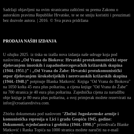
Sadržaji objavljeni na ovim stranicama zaštićeni su prema Zakonu o
autorskim pravima Republike Hrvatske, te se ne smiju koristiti i preuzimati
bez dozvole autora. | 2016. © Sva prava pridržana
PRODAJA NAŠIH IZDANJA
U ožujku 2025. iz tiska su izašla nova izdanja naše udruge koja pod
naslovima
„Od Vrana do Biokova: Hrvatski protukomunistički otpor
djelovanjem imotskih i zapadnohercegovačkih križarskih skupina
(1944.-1951.)”
i
„Od Vrana do Žabe: Hrvatski protukomunistički
otpor djelovanjem širokobrijeških i neretvanskih križarskih skupina
(1944.-1948.)”
potpisuje Blanka Matković. Knjiga “Od Vrana do Biokova”
na 1050 košta 45 eura plus poštarina, a cijena knjige “Od Vrana do Žabe”
na 700 stranica je 40 eura plus poštarina. Zajednička cijena za narudžbu
obje knjige je 80 eura plus poštarina, a svoj primjerak možete rezervirati na
infor@croatiarediviva.com.
Zbirku dokumenata pod naslovom “
Zločini Jugoslavenske armije i
komunistička represija u Lici i gradu Gospiću 1945. godine:
Dokumenti, svjedočanstva i grobišta (1944.-1998.)”
priređivača Blanke
Matković i Ranka Topića na 1000 stranica možete naručiti na e-mail