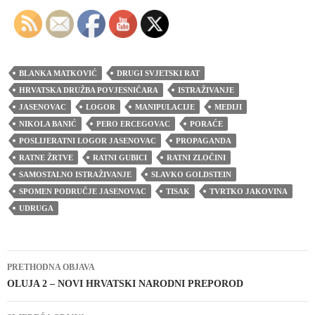
BLANKA MATKOVIĆ
DRUGI SVJETSKI RAT
HRVATSKA DRUŽBA POVJESNIČARA
ISTRAŽIVANJE
JASENOVAC
LOGOR
MANIPULACIJE
MEDIJI
NIKOLA BANIĆ
PERO ERCEGOVAC
PORAĆE
POSLIJERATNI LOGOR JASENOVAC
PROPAGANDA
RATNE ŽRTVE
RATNI GUBICI
RATNI ZLOČINI
SAMOSTALNO ISTRAŽIVANJE
SLAVKO GOLDSTEIN
SPOMEN PODRUČJE JASENOVAC
TISAK
TVRTKO JAKOVINA
UDRUGA
Navigacija
PRETHODNA OBJAVA
objava
OLUJA 2 – NOVI HRVATSKI NARODNI PREPOROD