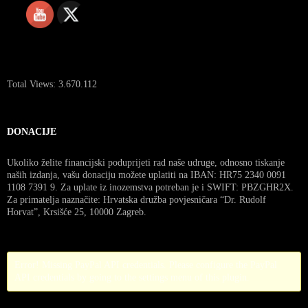
Total Views:
3.670.112
DONACIJE
Ukoliko želite financijski poduprijeti rad naše udruge, odnosno tiskanje
naših izdanja, vašu donaciju možete uplatiti na IBAN: HR75 2340 0091
1108 7391 9. Za uplate iz inozemstva potreban je i SWIFT: PBZGHR2X.
Za primatelja naznačite: Hrvatska družba povjesničara “Dr. Rudolf
Horvat”, Krsišće 25, 10000 Zagreb.
Error! Missing PayPal API credentials. Please configure the PayPal
API credentials by going to the settings menu of this plugin.