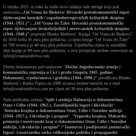
U ožujku 2025. iz tiska su izašla nova izdanja naše udruge koja pod
naslovima
„Od Vrana do Biokova: Hrvatski protukomunistički otpor
djelovanjem imotskih i zapadnohercegovačkih križarskih skupina
(1944.-1951.)”
i
„Od Vrana do Žabe: Hrvatski protukomunistički
otpor djelovanjem širokobrijeških i neretvanskih križarskih skupina
(1944.-1948.)”
potpisuje Blanka Matković. Knjiga “Od Vrana do Biokova”
na 1050 košta 45 eura plus poštarina, a cijena knjige “Od Vrana do Žabe”
na 700 stranica je 40 eura plus poštarina. Zajednička cijena za narudžbu
obje knjige je 80 eura plus poštarina, a svoj primjerak možete rezervirati na
infor@croatiarediviva.com.
Zbirku dokumenata pod naslovom “
Zločini Jugoslavenske armije i
komunistička represija u Lici i gradu Gospiću 1945. godine:
Dokumenti, svjedočanstva i grobišta (1944.-1998.)”
priređivača Blanke
Matković i Ranka Topića na 1000 stranica možete naručiti na e-mail
info@croatiarediviva.com po cijeni od 30 eura plus poštarina.
Naša prethodna izdanja “
Split i srednja Dalmacija u dokumentima
Ozne i Udbe (1944.-1962.), Zarobljenički logori i likvidacije
“,
“
Imotska krajina u dokumentima Ozne, Udbe i Narodne milicije
(1944.-1957.), Likvidacije i progoni
“, “
Vrgorska krajina, Makarsko
primorje i neretvanski kraj u dokumentima Ozne, Udbe i Narodne
milicije, Likvidacije i progoni”
i
“Jasenovac i poslijeratni jasenovački
logori: Geostrateška točka velikosrpske politike i propagandni