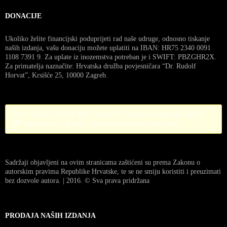
DONACIJE
Ukoliko želite financijski poduprijeti rad naše udruge, odnosno tiskanje
naših izdanja, vašu donaciju možete uplatiti na IBAN: HR75 2340 0091
1108 7391 9. Za uplate iz inozemstva potreban je i SWIFT: PBZGHR2X.
Za primatelja naznačite: Hrvatska družba povjesničara “Dr. Rudolf
Horvat”, Krsišće 25, 10000 Zagreb.
Error! Missing PayPal API credentials. Please configure the PayPal
API credentials by going to the settings menu of this plugin.
Sadržaji objavljeni na ovim stranicama zaštićeni su prema Zakonu o
autorskim pravima Republike Hrvatske, te se ne smiju koristiti i preuzimati
bez dozvole autora. | 2016. © Sva prava pridržana
PRODAJA NAŠIH IZDANJA