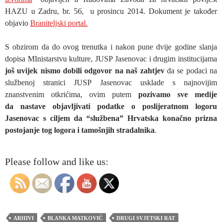
HAZU u Zadru, br. 56, u prosincu 2014. Dokument je također
objavio
Braniteljski portal.
S obzirom da do ovog trenutka i nakon pune dvije godine slanja
dopisa MInistarstvu kulture, JUSP Jasenovac i drugim institucijama
još uvijek nismo dobili odgovor na naš zahtjev
da se podaci na
službenoj stranici JUSP Jasenovac usklade s najnovijim
znanstvenim otkrićima, ovim putem
pozivamo sve medije
da nastave objavljivati podatke o poslijeratnom logoru
Jasenovac s ciljem da “službena” Hrvatska konačno prizna
postojanje tog logora i tamošnjih stradalnika
.
Please follow and like us:
ARHIVI
BLANKA MATKOVIĆ
DRUGI SVJETSKI RAT