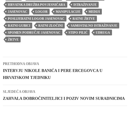
HRVATSKA DRUŽBA POVJESNIČARA
ISTRAŽIVANJE
JASENOVAC
LOGOR
MANIPULACIJE
MEDIJI
POSLIJERATNI LOGOR JASENOVAC
RATNE ŽRTVE
RATNI GUBICI
RATNI ZLOČINI
SAMOSTALNO ISTRAŽIVANJE
SPOMEN PODRUČJE JASENOVAC
STIPO PILIĆ
UDRUGA
ŽRTVE
Navigacija
PRETHODNA OBJAVA
objava
INTERVJU NIKOLE BANIĆA I PERE ERCEGOVCA U
HRVATSKOM TJEDNIKU
SLJEDEĆA OBJAVA
ZAHVALA DOBROČINITELJICI I POZIV NOVIM SURADNICIMA