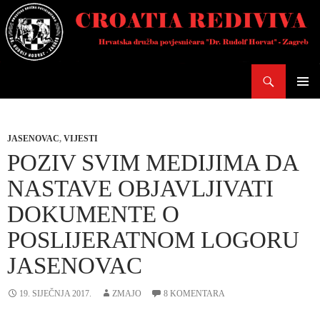
Skoči
do
sadržaja
Pretraži
PRIMAR
IZBORN
JASENOVAC
,
VIJESTI
POZIV SVIM MEDIJIMA DA
NASTAVE OBJAVLJIVATI
DOKUMENTE O
POSLIJERATNOM LOGORU
JASENOVAC
19. SIJEČNJA 2017.
ZMAJO
8 KOMENTARA