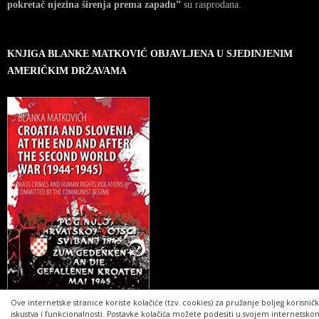
pokretač njezina širenja prema zapadu”
su rasprodana.
KNJIGA BLANKE MATKOVIĆ OBJAVLJENA U SJEDINJENIM
AMERIČKIM DRŽAVAMA
Ove internetske stranice koriste kolačiće (tzv. cookies) za pružanje boljeg korisnič
iskustva i funkcionalnosti. Postavke kolačića možete podesiti u svojem internetsko