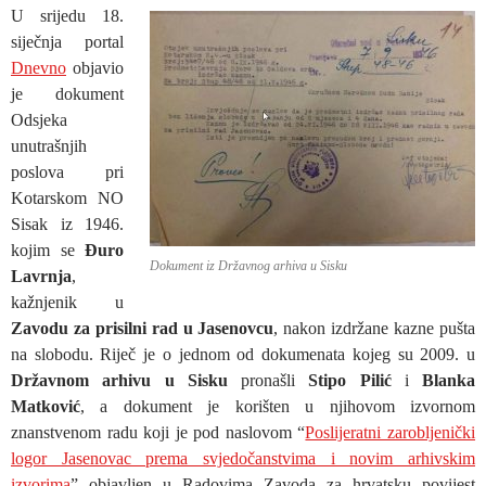
U srijedu 18.
siječnja portal
Dnevno
objavio
je dokument
Odsjeka
unutrašnjih
poslova pri
Kotarskom NO
Sisak iz 1946.
kojim se
Đuro
Dokument iz Državnog arhiva u Sisku
Lavrnja
,
kažnjenik u
Zavodu za prisilni rad u Jasenovcu
, nakon izdržane kazne pušta
na slobodu. Riječ je o jednom od dokumenata kojeg su 2009. u
Državnom arhivu u Sisku
pronašli
Stipo Pilić
i
Blanka
Matković
, a dokument je korišten u njihovom izvornom
znanstvenom radu koji je pod naslovom “
Poslijeratni zarobljenički
logor Jasenovac prema svjedočanstvima i novim arhivskim
izvorima
” objavljen u Radovima Zavoda za hrvatsku povijest