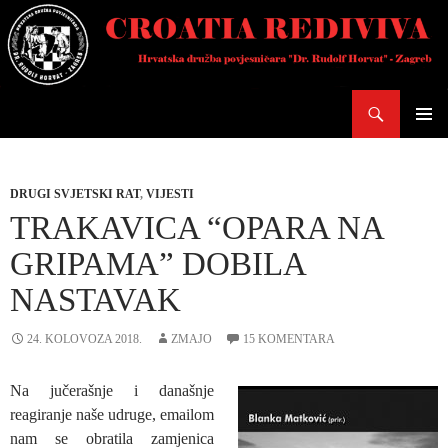
Skoči
do
sadržaja
Pretraži
PRIMAR
IZBORN
DRUGI SVJETSKI RAT
,
VIJESTI
TRAKAVICA “OPARA NA
GRIPAMA” DOBILA
NASTAVAK
24. KOLOVOZA 2018.
ZMAJO
15 KOMENTARA
Na jučerašnje i današnje
reagiranje naše udruge, emailom
nam se obratila zamjenica