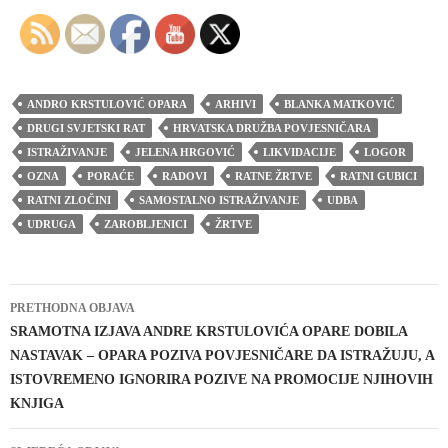
ANDRO KRSTULOVIĆ OPARA
ARHIVI
BLANKA MATKOVIĆ
DRUGI SVJETSKI RAT
HRVATSKA DRUŽBA POVJESNIČARA
ISTRAŽIVANJE
JELENA HRGOVIĆ
LIKVIDACIJE
LOGOR
OZNA
PORAĆE
RADOVI
RATNE ŽRTVE
RATNI GUBICI
RATNI ZLOČINI
SAMOSTALNO ISTRAŽIVANJE
UDBA
UDRUGA
ZAROBLJENICI
ŽRTVE
Navigacija
PRETHODNA OBJAVA
objava
SRAMOTNA IZJAVA ANDRE KRSTULOVIĆA OPARE DOBILA
NASTAVAK – OPARA POZIVA POVJESNIČARE DA ISTRAŽUJU, A
ISTOVREMENO IGNORIRA POZIVE NA PROMOCIJE NJIHOVIH
KNJIGA