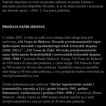
Sadržaji objavljeni na ovim stranicama zaštićeni su prema Zakonu o
autorskim pravima Republike Hrvatske, te se ne smiju koristiti i preuzimati
bez dozvole autora. | 2016. © Sva prava pridržana
PRODAJA NAŠIH IZDANJA
U ožujku 2025. iz tiska su izašla nova izdanja naše udruge koja pod
naslovima
„Od Vrana do Biokova: Hrvatski protukomunistički otpor
djelovanjem imotskih i zapadnohercegovačkih križarskih skupina
(1944.-1951.)”
i
„Od Vrana do Žabe: Hrvatski protukomunistički
otpor djelovanjem širokobrijeških i neretvanskih križarskih skupina
(1944.-1948.)”
potpisuje Blanka Matković. Knjiga “Od Vrana do Biokova”
na 1050 košta 45 eura plus poštarina, a cijena knjige “Od Vrana do Žabe”
na 700 stranica je 40 eura plus poštarina. Zajednička cijena za narudžbu
obje knjige je 80 eura plus poštarina, a svoj primjerak možete rezervirati na
infor@croatiarediviva.com.
Zbirku dokumenata pod naslovom “
Zločini Jugoslavenske armije i
komunistička represija u Lici i gradu Gospiću 1945. godine:
Dokumenti, svjedočanstva i grobišta (1944.-1998.)”
priređivača Blanke
Matković i Ranka Topića na 1000 stranica možete naručiti na e-mail
info@croatiarediviva.com po cijeni od 30 eura plus poštarina.