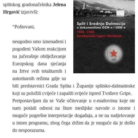
splitskog gradonačelnika
Jelena
Hrgović
izjavivši:
“Poštovani,
neugodno smo iznenađeni i
pogođeni Vašom reakcijom
na jučerašnje obilježavanje
Europskog dana sjećanja
na žrtve svih totalitarnih i
autoritarnih režima gdje su
bili predstavnici Grada Splita i Županije splitsko-dalmatinske
koji su položili cvijeće i zapalili svijeće ispred Tvrđave Gripe.
Pretpostavljam da se Vaše očitovanje u e-mailovima koje ste
nam poslali odnosi na šture medijske navode o istome i
moguće pogrešne interpretacije događaja, a ne na sudjelovanje
u istom programu, zbog čega držim da je moguće da je došlo
do nesporazuma.