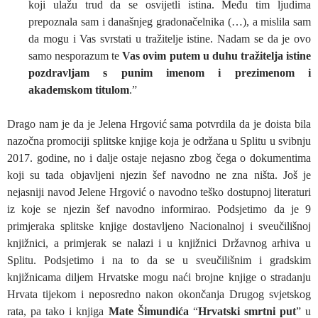
koji ulažu trud da se osvijetli istina. Među tim ljudima
prepoznala sam i današnjeg gradonačelnika (…), a mislila sam
da mogu i Vas svrstati u tražitelje istine. Nadam se da je ovo
samo nesporazum te
Vas ovim putem u duhu tražitelja istine
pozdravljam s punim imenom i prezimenom i
akademskom titulom
.”
Drago nam je da je Jelena Hrgović sama potvrdila da je doista bila
nazočna promociji splitske knjige koja je održana u Splitu u svibnju
2017. godine, no i dalje ostaje nejasno zbog čega o dokumentima
koji su tada objavljeni njezin šef navodno ne zna ništa. Još je
nejasniji navod Jelene Hrgović o navodno teško dostupnoj literaturi
iz koje se njezin šef navodno informirao. Podsjetimo da je 9
primjeraka splitske knjige dostavljeno Nacionalnoj i sveučilišnoj
knjižnici, a primjerak se nalazi i u knjižnici Državnog arhiva u
Splitu. Podsjetimo i na to da se u sveučilišnim i gradskim
knjižnicama diljem Hrvatske mogu naći brojne knjige o stradanju
Hrvata tijekom i neposredno nakon okončanja Drugog svjetskog
rata, pa tako i knjiga
Mate Šimundića
“
Hrvatski smrtni put
” u