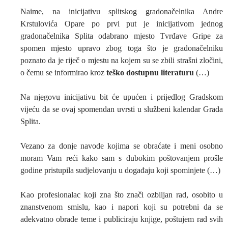
Naime, na inicijativu splitskog gradonačelnika Andre
Krstulovića Opare po prvi put je inicijativom jednog
gradonačelnika Splita odabrano mjesto Tvrđave Gripe za
spomen mjesto upravo zbog toga što je gradonačelniku
poznato da je riječ o mjestu na kojem su se zbili strašni zločini,
o čemu se informirao kroz
teško dostupnu literaturu
(…)
Na njegovu inicijativu bit će upućen i prijedlog Gradskom
vijeću da se ovaj spomendan uvrsti u službeni kalendar Grada
Splita.
Vezano za donje navode kojima se obraćate i meni osobno
moram Vam reći kako sam s dubokim poštovanjem prošle
godine pristupila sudjelovanju u događaju koji spominjete (…)
Kao profesionalac koji zna što znači ozbiljan rad, osobito u
znanstvenom smislu, kao i napori koji su potrebni da se
adekvatno obrade teme i publiciraju knjige, poštujem rad svih