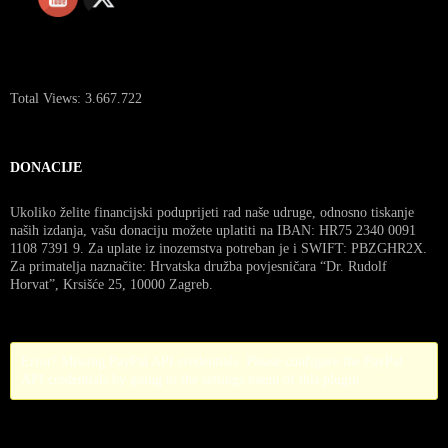
Total Views:
3.667.722
DONACIJE
Ukoliko želite financijski poduprijeti rad naše udruge, odnosno tiskanje
naših izdanja, vašu donaciju možete uplatiti na IBAN: HR75 2340 0091
1108 7391 9. Za uplate iz inozemstva potreban je i SWIFT: PBZGHR2X.
Za primatelja naznačite: Hrvatska družba povjesničara “Dr. Rudolf
Horvat”, Krsišće 25, 10000 Zagreb.
Error! Missing PayPal API credentials. Please configure the PayPal
API credentials by going to the settings menu of this plugin.