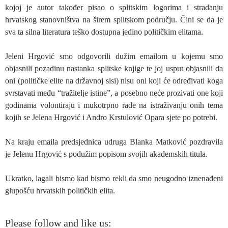
kojoj je autor također pisao o splitskim logorima i stradanju
hrvatskog stanovništva na širem splitskom području. Čini se da je
sva ta silna literatura teško dostupna jedino političkim elitama.
Jeleni Hrgović smo odgovorili dužim emailom u kojemu smo
objasnili pozadinu nastanka splitske knjige te joj usput objasnili da
oni (političke elite na državnoj sisi) nisu oni koji će određivati koga
svrstavati među “tražitelje istine”, a posebno neće prozivati one koji
godinama volontiraju i mukotrpno rade na istraživanju onih tema
kojih se Jelena Hrgović i Andro Krstulović Opara sjete po potrebi.
Na kraju emaila predsjednica udruga Blanka Matković pozdravila
je Jelenu Hrgović s podužim popisom svojih akademskih titula.
Ukratko, lagali bismo kad bismo rekli da smo neugodno iznenađeni
glupošću hrvatskih političkih elita.
Please follow and like us: