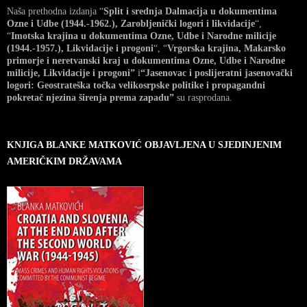
Naša prethodna izdanja “
Split i srednja Dalmacija u dokumentima
Ozne i Udbe (1944.-1962.), Zarobljenički logori i likvidacije
“,
“
Imotska krajina u dokumentima Ozne, Udbe i Narodne milicije
(1944.-1957.), Likvidacije i progoni
“, “
Vrgorska krajina, Makarsko
primorje i neretvanski kraj u dokumentima Ozne, Udbe i Narodne
milicije, Likvidacije i progoni”
i
“Jasenovac i poslijeratni jasenovački
logori: Geostrateška točka velikosrpske politike i propagandni
pokretač njezina širenja prema zapadu”
su rasprodana.
KNJIGA BLANKE MATKOVIĆ OBJAVLJENA U SJEDINJENIM
AMERIČKIM DRŽAVAMA