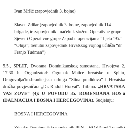
Ivan Mršić (zapovjednik 3. bojne)
Slaven Zdilar (zapovjednik 3. bojne, zapovjednik 114.
brigade, te zapovjednik i načelnik stožera Operativne grupe
Sjever i Operativne grupe Zapad u operacijama “Ljeto ‘95.” i
“Oluja”; trenutni zapovjednik Hrvatskog vojnog učilišta “dr.
Franjo Tuđman”)
5.5.,
SPLIT
, Dvorana Dominikanskog samostana, Hrvojeva 2,
17.30 h. Organizatori: Ogranak Matice hrvatske u Splitu,
Dragovoljačko-braniteljska udruga “Stina pradidova” i Hrvatska
družba povjesničara „Dr. Rudolf Horvat“. Tribina:
„HRVATSKA
VAS ZOVE“ (4): U POVODU 35. ROĐENDANA HOS-a
(DALMACIJA I BOSNA I HERCEGOVINA).
Sudjeluju:
BOSNA I HERCEGOVINA
Zdenko Dominović (zapovjednik PPN – HOS Novi Travnik)