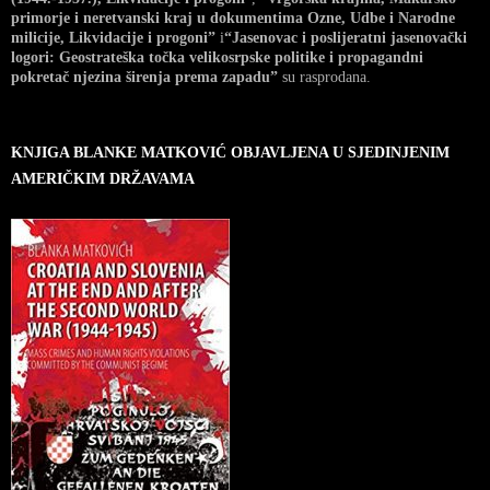
primorje i neretvanski kraj u dokumentima Ozne, Udbe i Narodne
milicije, Likvidacije i progoni”
i
“Jasenovac i poslijeratni jasenovački
logori: Geostrateška točka velikosrpske politike i propagandni
pokretač njezina širenja prema zapadu”
su rasprodana.
KNJIGA BLANKE MATKOVIĆ OBJAVLJENA U SJEDINJENIM
AMERIČKIM DRŽAVAMA