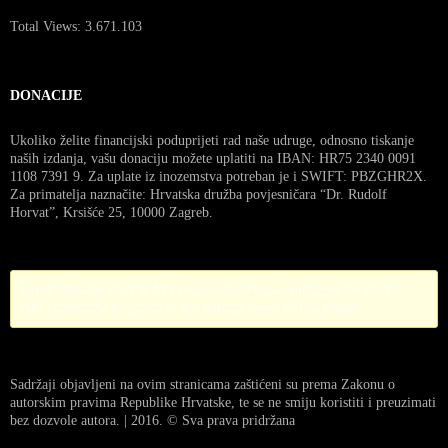
Total Views:
3.671.103
DONACIJE
Ukoliko želite financijski poduprijeti rad naše udruge, odnosno tiskanje
naših izdanja, vašu donaciju možete uplatiti na IBAN: HR75 2340 0091
1108 7391 9. Za uplate iz inozemstva potreban je i SWIFT: PBZGHR2X.
Za primatelja naznačite: Hrvatska družba povjesničara “Dr. Rudolf
Horvat”, Krsišće 25, 10000 Zagreb.
Error! Missing PayPal API credentials. Please configure the PayPal
API credentials by going to the settings menu of this plugin.
Sadržaji objavljeni na ovim stranicama zaštićeni su prema Zakonu o
autorskim pravima Republike Hrvatske, te se ne smiju koristiti i preuzimati
bez dozvole autora. | 2016. © Sva prava pridržana