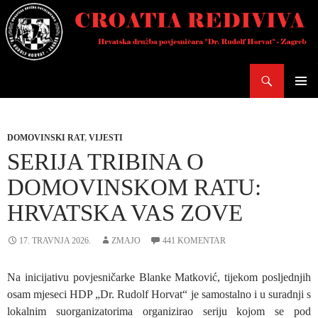
Skoči
do
sadržaja
Pretraži
PRIMAR
IZBORN
DOMOVINSKI RAT
,
VIJESTI
SERIJA TRIBINA O
DOMOVINSKOM RATU:
HRVATSKA VAS ZOVE
17. TRAVNJA 2026.
ZMAJO
441 KOMENTAR
Na inicijativu povjesničarke Blanke Matković, tijekom posljednjih
osam mjeseci HDP „Dr. Rudolf Horvat“ je samostalno i u suradnji s
lokalnim suorganizatorima organizirao seriju kojom se pod