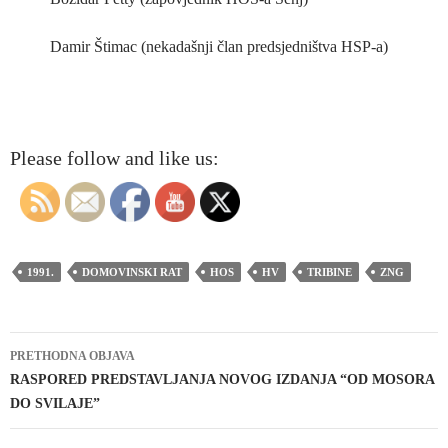
Damir Štimac (nekadašnji član predsjedništva HSP-a)
Please follow and like us:
1991.
DOMOVINSKI RAT
HOS
HV
TRIBINE
ZNG
Navigacija
PRETHODNA OBJAVA
objava
RASPORED PREDSTAVLJANJA NOVOG IZDANJA “OD MOSORA
DO SVILAJE”