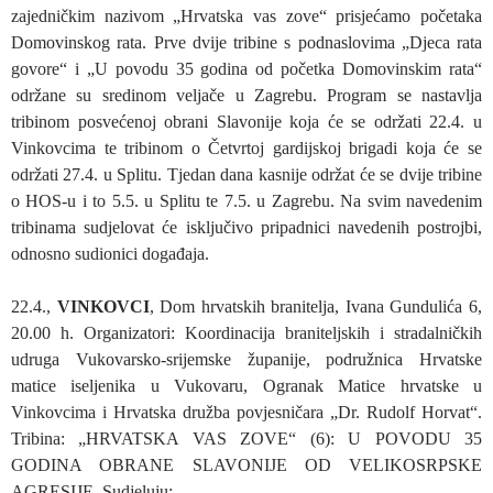
zajedničkim nazivom „Hrvatska vas zove“ prisjećamo početaka
Domovinskog rata. Prve dvije tribine s podnaslovima „Djeca rata
govore“ i „U povodu 35 godina od početka Domovinskim rata“
održane su sredinom veljače u Zagrebu. Program se nastavlja
tribinom posvećenoj obrani Slavonije koja će se održati 22.4. u
Vinkovcima te tribinom o Četvrtoj gardijskoj brigadi koja će se
održati 27.4. u Splitu. Tjedan dana kasnije održat će se dvije tribine
o HOS-u i to 5.5. u Splitu te 7.5. u Zagrebu. Na svim navedenim
tribinama sudjelovat će isključivo pripadnici navedenih postrojbi,
odnosno sudionici događaja.
22.4.,
VINKOVCI
, Dom hrvatskih branitelja, Ivana Gundulića 6,
20.00 h. Organizatori: Koordinacija braniteljskih i stradalničkih
udruga Vukovarsko-srijemske županije, podružnica Hrvatske
matice iseljenika u Vukovaru, Ogranak Matice hrvatske u
Vinkovcima i Hrvatska družba povjesničara „Dr. Rudolf Horvat“.
Tribina: „HRVATSKA VAS ZOVE“ (6): U POVODU 35
GODINA OBRANE SLAVONIJE OD VELIKOSRPSKE
AGRESIJE. Sudjeluju: