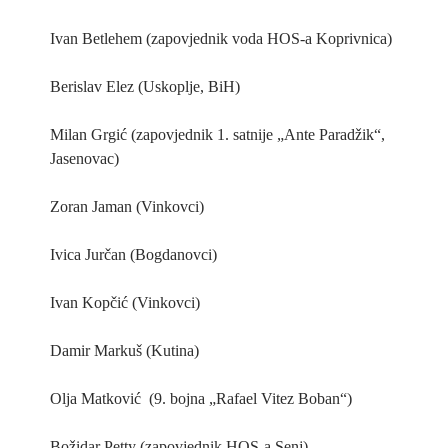
Ivan Betlehem (zapovjednik voda HOS-a Koprivnica)
Berislav Elez (Uskoplje, BiH)
Milan Grgić (zapovjednik 1. satnije „Ante Paradžik“,
Jasenovac)
Zoran Jaman (Vinkovci)
Ivica Jurčan (Bogdanovci)
Ivan Kopčić (Vinkovci)
Damir Markuš (Kutina)
Olja Matković (9. bojna „Rafael Vitez Boban“)
Božidar Petty (zapovjednik HOS-a Senj)