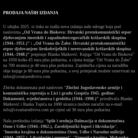
PRODAJA NAŠIH IZDANJA
U ožujku 2025. iz tiska su izašla nova izdanja naše udruge koja pod
naslovima
„Od Vrana do Biokova: Hrvatski protukomunistički otpor
djelovanjem imotskih i zapadnohercegovačkih križarskih skupina
(1944.-1951.)”
i
„Od Vrana do Žabe: Hrvatski protukomunistički
otpor djelovanjem širokobrijeških i neretvanskih križarskih skupina
(1944.-1948.)”
potpisuje Blanka Matković. Knjiga “Od Vrana do Biokova”
na 1050 košta 45 eura plus poštarina, a cijena knjige “Od Vrana do Žabe”
na 700 stranica je 40 eura plus poštarina. Zajednička cijena za narudžbu
obje knjige je 80 eura plus poštarina, a svoj primjerak možete rezervirati na
infor@croatiarediviva.com.
Zbirku dokumenata pod naslovom “
Zločini Jugoslavenske armije i
komunistička represija u Lici i gradu Gospiću 1945. godine:
Dokumenti, svjedočanstva i grobišta (1944.-1998.)”
priređivača Blanke
Matković i Ranka Topića na 1000 stranica možete naručiti na e-mail
info@croatiarediviva.com po cijeni od 30 eura plus poštarina.
Naša prethodna izdanja “
Split i srednja Dalmacija u dokumentima
Ozne i Udbe (1944.-1962.), Zarobljenički logori i likvidacije
“,
“
Imotska krajina u dokumentima Ozne, Udbe i Narodne milicije
(1944.-1957.), Likvidacije i progoni
“, “
Vrgorska krajina, Makarsko