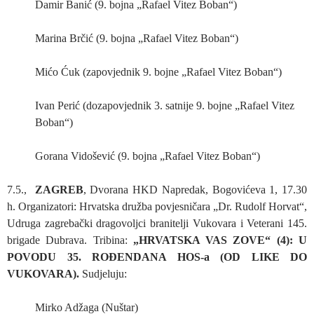
Damir Banić (9. bojna „Rafael Vitez Boban“)
Marina Brčić (9. bojna „Rafael Vitez Boban“)
Mićo Ćuk (zapovjednik 9. bojne „Rafael Vitez Boban“)
Ivan Perić (dozapovjednik 3. satnije 9. bojne „Rafael Vitez
Boban“)
Gorana Vidošević (9. bojna „Rafael Vitez Boban“)
7.5.,
ZAGREB
, Dvorana HKD Napredak, Bogovićeva 1, 17.30
h. Organizatori: Hrvatska družba povjesničara „Dr. Rudolf Horvat“,
Udruga zagrebački dragovoljci branitelji Vukovara i Veterani 145.
brigade Dubrava. Tribina:
„HRVATSKA VAS ZOVE“ (4): U
POVODU 35. ROĐENDANA HOS-a (OD LIKE DO
VUKOVARA).
Sudjeluju:
Mirko Adžaga (Nuštar)