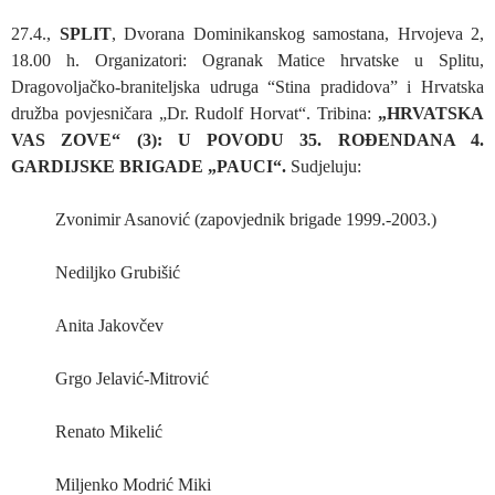
27.4.,
SPLIT
, Dvorana Dominikanskog samostana, Hrvojeva 2,
18.00 h. Organizatori: Ogranak Matice hrvatske u Splitu,
Dragovoljačko-braniteljska udruga “Stina pradidova” i Hrvatska
družba povjesničara „Dr. Rudolf Horvat“. Tribina:
„HRVATSKA
VAS ZOVE“ (3): U POVODU 35. ROĐENDANA 4.
GARDIJSKE BRIGADE „PAUCI“.
Sudjeluju:
Zvonimir Asanović (zapovjednik brigade 1999.-2003.)
Nediljko Grubišić
Anita Jakovčev
Grgo Jelavić-Mitrović
Renato Mikelić
Miljenko Modrić Miki