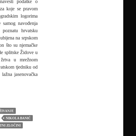
 navesti podatke o
 za koje se pravom
ogradskim logorima
je samog navođenja
a poznatu hrvatsku
 ubijena na srpskom
kon što su njemačke
ale splitske Židove u
 žrtva u mrežnom
vatskom tjedniku od
a lažna jasenovačka
nić i M. Koić: Kako umrijeti u Srbiji pa još jednom u Jasenovcu?
ŽIVANJE
NIKOLA BANIĆ
TNI ZLOČINI