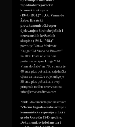
djelovanjem imotskih i
zapadnohercegovačkih
križarskih skupina
(1944.-1951.)”
i
„Od Vrana do
Žabe: Hrvatski
protukomunistički otpor
djelovanjem širokobrijeških i
neretvanskih križarskih
skupina (1944.-1948.)”
potpisuje Blanka Matković.
Knjiga “Od Vrana do Biokova”
na 1050 košta 45 eura plus
poštarina, a cijena knjige “Od
Vrana do Žabe” na 700 stranica je
40 eura plus poštarina. Zajednička
cijena za narudžbu obje knjige je
80 eura plus poštarina, a svoj
primjerak možete rezervirati na
infor@croatiarediviva.com.
Zbirku dokumenata pod naslovom
“
Zločini Jugoslavenske armije i
komunistička represija u Lici i
gradu Gospiću 1945. godine:
Dokumenti, svjedočanstva i