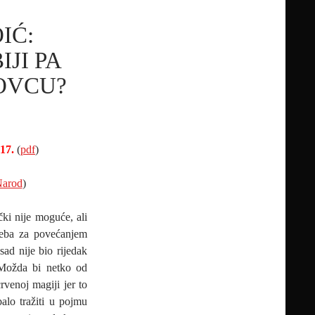
IĆ:
JI PA
OVCU?
17.
(
pdf
)
arod
)
čki nije moguće, ali
treba za povećanjem
ad nije bio rijedak
 Možda bi netko od
crvenoj magiji jer to
alo tražiti u pojmu