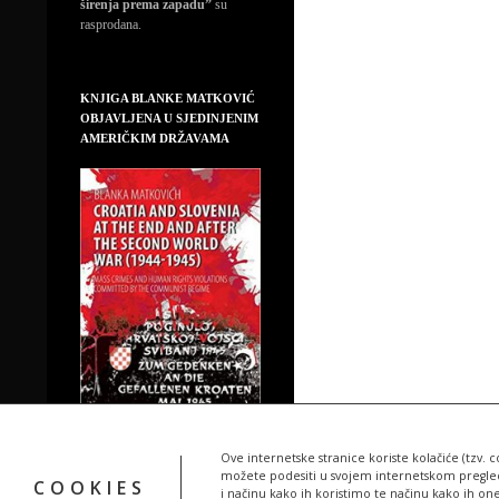
širenja prema zapadu”
su
rasprodana.
KNJIGA BLANKE MATKOVIĆ
OBJAVLJENA U SJEDINJENIM
AMERIČKIM DRŽAVAMA
Ove internetske stranice koriste kolačiće (tzv. c
možete podesiti u svojem internetskom pregledn
COOKIES
i načinu kako ih koristimo te načinu kako ih on