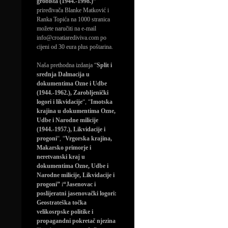
grobišta (1944.-1998.)”
priređivača Blanke Matković i
Ranka Topića na 1000 stranica
možete naručiti na e-mail
info@croatiarediviva.com po
cijeni od 30 eura plus poštarina.
Naša prethodna izdanja “
Split i
srednja Dalmacija u
dokumentima Ozne i Udbe
(1944.-1962.), Zarobljenički
logori i likvidacije
“, “
Imotska
krajina u dokumentima Ozne,
Udbe i Narodne milicije
(1944.-1957.), Likvidacije i
progoni
“, “
Vrgorska krajina,
Makarsko primorje i
neretvanski kraj u
dokumentima Ozne, Udbe i
Narodne milicije, Likvidacije i
progoni”
i
“Jasenovac i
poslijeratni jasenovački logori:
Geostrateška točka
velikosrpske politike i
propagandni pokretač njezina