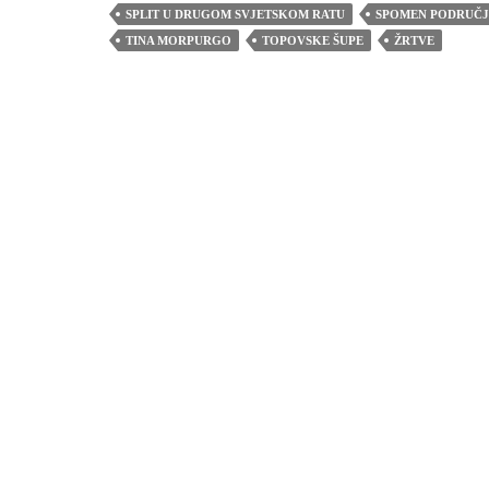
SPLIT U DRUGOM SVJETSKOM RATU
SPOMEN PODRUČJ
TINA MORPURGO
TOPOVSKE ŠUPE
ŽRTVE