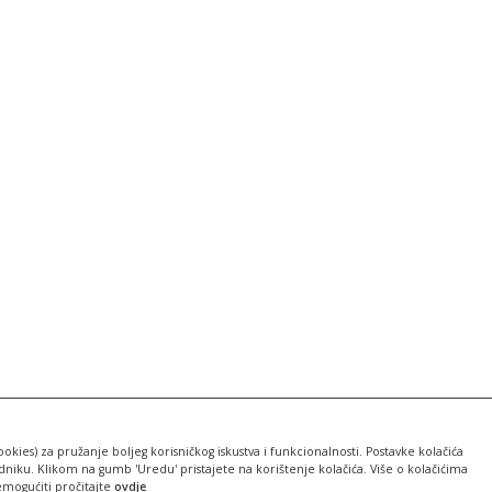
ookies) za pružanje boljeg korisničkog iskustva i funkcionalnosti. Postavke kolačića
iku. Klikom na gumb 'Uredu' pristajete na korištenje kolačića. Više o kolačićima
emogućiti pročitajte
ovdje