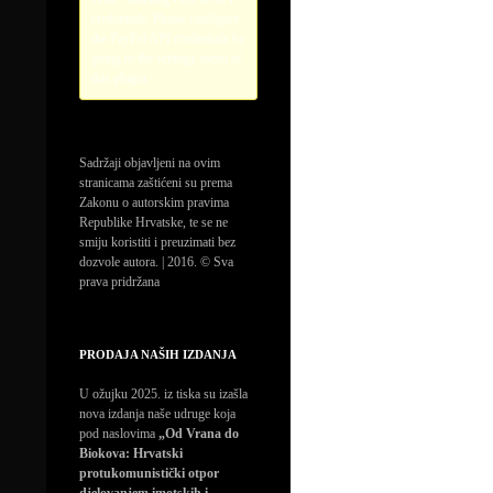
credentials. Please configure
the PayPal API credentials by
going to the settings menu of
this plugin.
Sadržaji objavljeni na ovim
stranicama zaštićeni su prema
Zakonu o autorskim pravima
Republike Hrvatske, te se ne
smiju koristiti i preuzimati bez
dozvole autora. | 2016. © Sva
prava pridržana
PRODAJA NAŠIH IZDANJA
U ožujku 2025. iz tiska su izašla
nova izdanja naše udruge koja
pod naslovima
„Od Vrana do
Biokova: Hrvatski
protukomunistički otpor