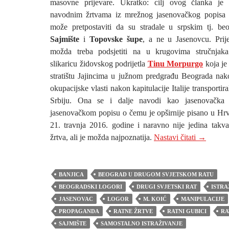
masovne prijevare. Ukratko: cilj ovog članka je
navodnim žrtvama iz mrežnog jasenovačkog popisa
može pretpostaviti da su stradale u srpskim tj. be
Sajmište
i
Topovske šupe
, a ne u Jasenovcu. Pri
možda treba podsjetiti na u krugovima stručnjak
slikaricu židovskog podrijetla
Tinu Morpurgo
koja je
stratištu Jajincima u južnom predgrađu Beograda na
okupacijske vlasti nakon kapitulacije Italije transportir
Srbiju. Ona se i dalje navodi kao jasenovačka
jasenovačkom popisu o čemu je opširnije pisano u Hr
21. travnja 2016. godine i naravno nije jedina takv
Nikola Ba
žrtva, ali je možda najpoznatija.
Nastavi čitati
→
BANJICA
BEOGRAD U DRUGOM SVJETSKOM RATU
BEOGRADSKI LOGORI
DRUGI SVJETSKI RAT
ISTRA
JASENOVAC
LOGOR
M. KOIĆ
MANIPULACIJE
PROPAGANDA
RATNE ŽRTVE
RATNI GUBICI
RA
SAJMIŠTE
SAMOSTALNO ISTRAŽIVANJE