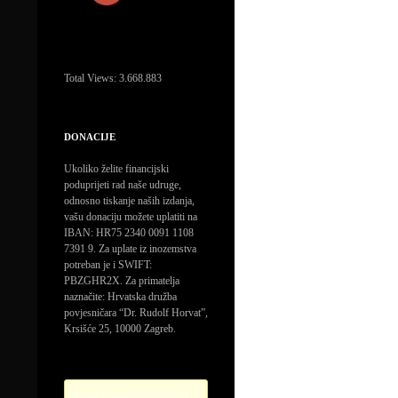
Total Views:
3.668.883
DONACIJE
Ukoliko želite financijski
poduprijeti rad naše udruge,
odnosno tiskanje naših izdanja,
vašu donaciju možete uplatiti na
IBAN: HR75 2340 0091 1108
7391 9. Za uplate iz inozemstva
potreban je i SWIFT:
PBZGHR2X. Za primatelja
naznačite: Hrvatska družba
povjesničara “Dr. Rudolf Horvat”,
Krsišće 25, 10000 Zagreb.
Error! Missing PayPal API