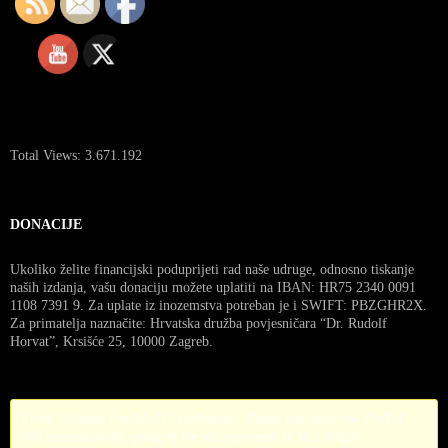
Total Views:
3.671.192
DONACIJE
Ukoliko želite financijski poduprijeti rad naše udruge, odnosno tiskanje
naših izdanja, vašu donaciju možete uplatiti na IBAN: HR75 2340 0091
1108 7391 9. Za uplate iz inozemstva potreban je i SWIFT: PBZGHR2X.
Za primatelja naznačite: Hrvatska družba povjesničara “Dr. Rudolf
Horvat”, Krsišće 25, 10000 Zagreb.
Error! Missing PayPal API credentials. Please configure the PayPal
API credentials by going to the settings menu of this plugin.