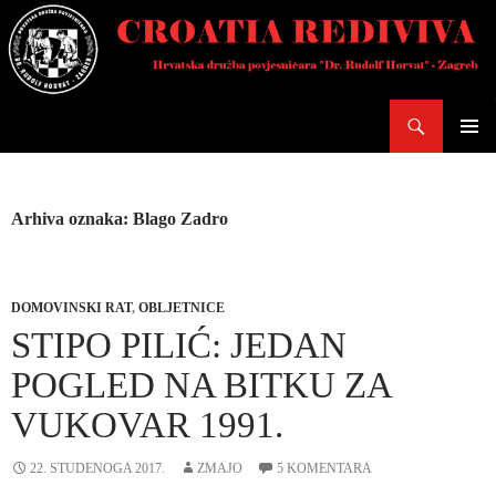
Skoči
do
sadržaja
Pretraži
PRIMAR
IZBORN
Arhiva oznaka: Blago Zadro
DOMOVINSKI RAT
,
OBLJETNICE
STIPO PILIĆ: JEDAN
POGLED NA BITKU ZA
VUKOVAR 1991.
22. STUDENOGA 2017.
ZMAJO
5 KOMENTARA