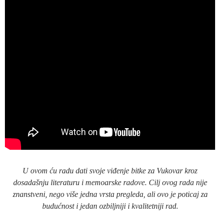
U ovom ću radu dati svoje viđenje bitke za Vukovar kroz
dosadašnju literaturu i memoarske radove. Cilj ovog rada nije
znanstveni, nego više jedna vrsta pregleda, ali ovo je poticaj za
budućnost i jedan ozbiljniji i kvalitetniji rad.