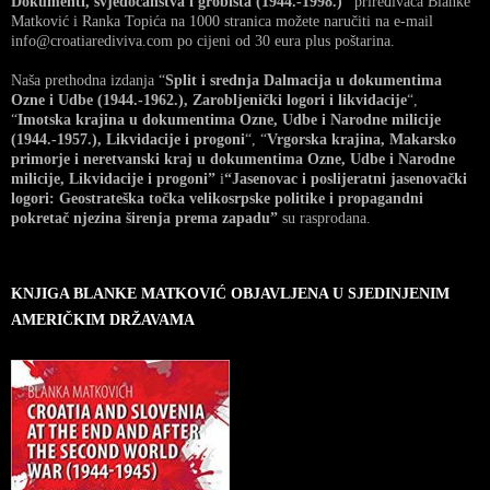
Dokumenti, svjedočanstva i grobišta (1944.-1998.)”
priređivača Blanke
Matković i Ranka Topića na 1000 stranica možete naručiti na e-mail
info@croatiarediviva.com po cijeni od 30 eura plus poštarina.
Naša prethodna izdanja “
Split i srednja Dalmacija u dokumentima
Ozne i Udbe (1944.-1962.), Zarobljenički logori i likvidacije
“,
“
Imotska krajina u dokumentima Ozne, Udbe i Narodne milicije
(1944.-1957.), Likvidacije i progoni
“, “
Vrgorska krajina, Makarsko
primorje i neretvanski kraj u dokumentima Ozne, Udbe i Narodne
milicije, Likvidacije i progoni”
i
“Jasenovac i poslijeratni jasenovački
logori: Geostrateška točka velikosrpske politike i propagandni
pokretač njezina širenja prema zapadu”
su rasprodana.
KNJIGA BLANKE MATKOVIĆ OBJAVLJENA U SJEDINJENIM
AMERIČKIM DRŽAVAMA