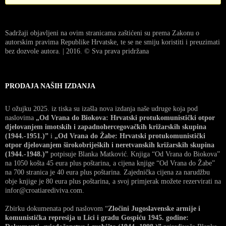
Sadržaji objavljeni na ovim stranicama zaštićeni su prema Zakonu o
autorskim pravima Republike Hrvatske, te se ne smiju koristiti i preuzimati
bez dozvole autora. | 2016. © Sva prava pridržana
PRODAJA NAŠIH IZDANJA
U ožujku 2025. iz tiska su izašla nova izdanja naše udruge koja pod
naslovima
„Od Vrana do Biokova: Hrvatski protukomunistički otpor
djelovanjem imotskih i zapadnohercegovačkih križarskih skupina
(1944.-1951.)”
i
„Od Vrana do Žabe: Hrvatski protukomunistički
otpor djelovanjem širokobrijeških i neretvanskih križarskih skupina
(1944.-1948.)”
potpisuje Blanka Matković. Knjiga “Od Vrana do Biokova”
na 1050 košta 45 eura plus poštarina, a cijena knjige “Od Vrana do Žabe”
na 700 stranica je 40 eura plus poštarina. Zajednička cijena za narudžbu
obje knjige je 80 eura plus poštarina, a svoj primjerak možete rezervirati na
infor@croatiarediviva.com.
Zbirku dokumenata pod naslovom “
Zločini Jugoslavenske armije i
komunistička represija u Lici i gradu Gospiću 1945. godine: