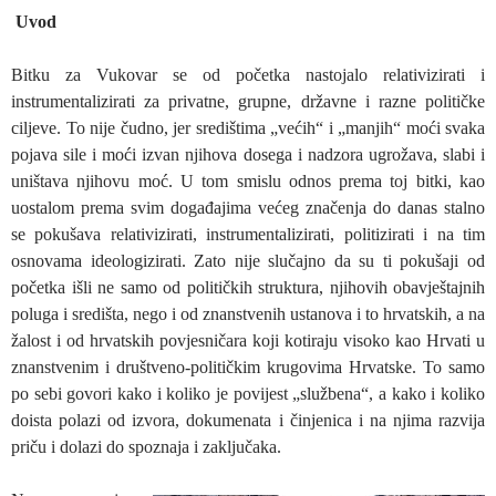
Uvod
Bitku za Vukovar se od početka nastojalo relativizirati i
instrumentalizirati za privatne, grupne, državne i razne političke
ciljeve. To nije čudno, jer središtima „većih“ i „manjih“ moći svaka
pojava sile i moći izvan njihova dosega i nadzora ugrožava, slabi i
uništava njihovu moć. U tom smislu odnos prema toj bitki, kao
uostalom prema svim događajima većeg značenja do danas stalno
se pokušava relativizirati, instrumentalizirati, politizirati i na tim
osnovama ideologizirati. Zato nije slučajno da su ti pokušaji od
početka išli ne samo od političkih struktura, njihovih obavještajnih
poluga i središta, nego i od znanstvenih ustanova i to hrvatskih, a na
žalost i od hrvatskih povjesničara koji kotiraju visoko kao Hrvati u
znanstvenim i društveno-političkim krugovima Hrvatske. To samo
po sebi govori kako i koliko je povijest „službena“, a kako i koliko
doista polazi od izvora, dokumenata i činjenica i na njima razvija
priču i dolazi do spoznaja i zaključaka.