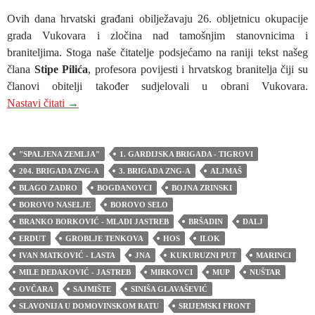
Ovih dana hrvatski građani obilježavaju 26. obljetnicu okupacije
grada Vukovara i zločina nad tamošnjim stanovnicima i
braniteljima. Stoga naše čitatelje podsjećamo na raniji tekst našeg
člana
Stipe Pilića
, profesora povijesti i hrvatskog branitelja čiji su
članovi obitelji također sudjelovali u obrani Vukovara.
STIPO PILIĆ: JEDAN POGLED NA BITKU ZA VU
Nastavi čitati
→
"SPALJENA ZEMLJA"
1. GARDIJSKA BRIGADA - TIGROVI
204. BRIGADA ZNG-A
3. BRIGADA ZNG-A
ALJMAŠ
BLAGO ZADRO
BOGDANOVCI
BOJNA ZRINSKI
BOROVO NASELJE
BOROVO SELO
BRANKO BORKOVIĆ - MLADI JASTREB
BRŠADIN
DALJ
ERDUT
GROBLJE TENKOVA
HOS
ILOK
IVAN MATKOVIĆ - LASTA
JNA
KUKURUZNI PUT
MARINCI
MILE DEDAKOVIĆ - JASTREB
MIRKOVCI
MUP
NUŠTAR
OVČARA
SAJMIŠTE
SINIŠA GLAVAŠEVIĆ
SLAVONIJA U DOMOVINSKOM RATU
SRIJEMSKI FRONT