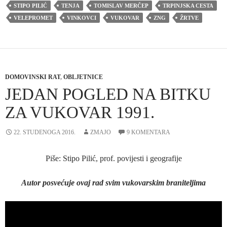
STIPO PILIĆ
TENJA
TOMISLAV MERČEP
TRPINJSKA CESTA
VELEPROMET
VINKOVCI
VUKOVAR
ZNG
ŽRTVE
DOMOVINSKI RAT
,
OBLJETNICE
JEDAN POGLED NA BITKU
ZA VUKOVAR 1991.
22. STUDENOGA 2016.
ZMAJO
9 KOMENTARA
Piše: Stipo Pilić, prof. povijesti i geografije
Autor posvećuje ovaj rad svim vukovarskim braniteljima