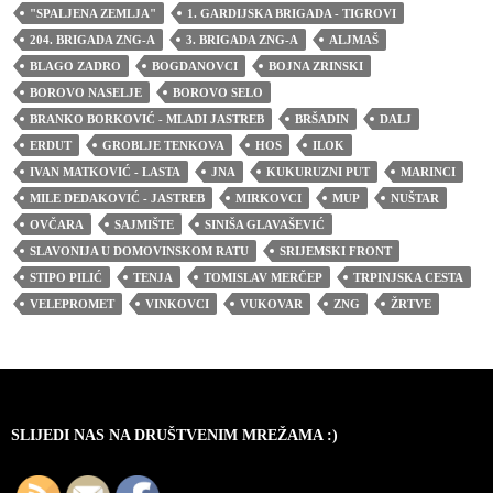
"SPALJENA ZEMLJA"
1. GARDIJSKA BRIGADA - TIGROVI
204. BRIGADA ZNG-A
3. BRIGADA ZNG-A
ALJMAŠ
BLAGO ZADRO
BOGDANOVCI
BOJNA ZRINSKI
BOROVO NASELJE
BOROVO SELO
BRANKO BORKOVIĆ - MLADI JASTREB
BRŠADIN
DALJ
ERDUT
GROBLJE TENKOVA
HOS
ILOK
IVAN MATKOVIĆ - LASTA
JNA
KUKURUZNI PUT
MARINCI
MILE DEDAKOVIĆ - JASTREB
MIRKOVCI
MUP
NUŠTAR
OVČARA
SAJMIŠTE
SINIŠA GLAVAŠEVIĆ
SLAVONIJA U DOMOVINSKOM RATU
SRIJEMSKI FRONT
STIPO PILIĆ
TENJA
TOMISLAV MERČEP
TRPINJSKA CESTA
VELEPROMET
VINKOVCI
VUKOVAR
ZNG
ŽRTVE
SLIJEDI NAS NA DRUŠTVENIM MREŽAMA :)