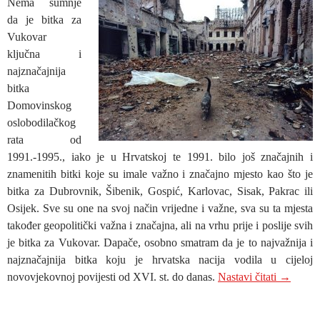
Nema sumnje
da je bitka za
Vukovar
ključna i
najznačajnija
bitka
Domovinskog
oslobodilačkog
rata od
1991.-1995., iako je u Hrvatskoj te 1991. bilo još značajnih i
znamenitih bitki koje su imale važno i značajno mjesto kao što je
bitka za Dubrovnik, Šibenik, Gospić, Karlovac, Sisak, Pakrac ili
Osijek. Sve su one na svoj način vrijedne i važne, sva su ta mjesta
također geopolitički važna i značajna, ali na vrhu prije i poslije svih
je bitka za Vukovar. Dapače, osobno smatram da je to najvažnija i
najznačajnija bitka koju je hrvatska nacija vodila u cijeloj
JEDAN 
novovjekovnoj povijesti od XVI. st. do danas.
Nastavi čitati
→