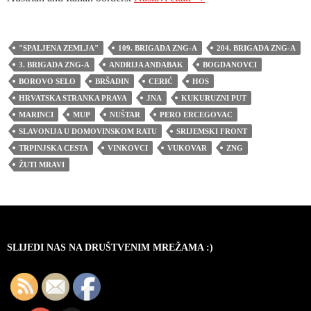
"SPALJENA ZEMLJA"
109. BRIGADA ZNG-A
204. BRIGADA ZNG-A
3. BRIGADA ZNG-A
ANDRIJA ANDABAK
BOGDANOVCI
BOROVO SELO
BRŠADIN
CERIĆ
HOS
HRVATSKA STRANKA PRAVA
JNA
KUKURUZNI PUT
MARINCI
MUP
NUŠTAR
PERO ERCEGOVAC
SLAVONIJA U DOMOVINSKOM RATU
SRIJEMSKI FRONT
TRPINJSKA CESTA
VINKOVCI
VUKOVAR
ZNG
ŽUTI MRAVI
SLIJEDI NAS NA DRUŠTVENIM MREŽAMA :)