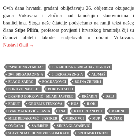
Ovih dana hrvatski građani obilježavaju 26. obljetnicu okupacije
grada Vukovara i zločina nad tamošnjim stanovnicima i
braniteljima. Stoga naše čitatelje podsjećamo na raniji tekst našeg
člana
Stipe Pilića
, profesora povijesti i hrvatskog branitelja čiji su
članovi obitelji također sudjelovali u obrani Vukovara.
STIPO PILIĆ: JEDAN POGLED NA BITKU ZA VU
Nastavi čitati
→
"SPALJENA ZEMLJA"
1. GARDIJSKA BRIGADA - TIGROVI
204. BRIGADA ZNG-A
3. BRIGADA ZNG-A
ALJMAŠ
BLAGO ZADRO
BOGDANOVCI
BOJNA ZRINSKI
BOROVO NASELJE
BOROVO SELO
BRANKO BORKOVIĆ - MLADI JASTREB
BRŠADIN
DALJ
ERDUT
GROBLJE TENKOVA
HOS
ILOK
IVAN MATKOVIĆ - LASTA
JNA
KUKURUZNI PUT
MARINCI
MILE DEDAKOVIĆ - JASTREB
MIRKOVCI
MUP
NUŠTAR
OVČARA
SAJMIŠTE
SINIŠA GLAVAŠEVIĆ
SLAVONIJA U DOMOVINSKOM RATU
SRIJEMSKI FRONT