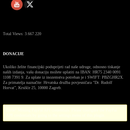
Total Views:
3.667.220
DONACIJE
Ukoliko želite financijski poduprijeti rad naše udruge, odnosno tiskanje
naših izdanja, vašu donaciju možete uplatiti na IBAN: HR75 2340 0091
1108 7391 9. Za uplate iz inozemstva potreban je i SWIFT: PBZGHR2X.
Za primatelja naznačite: Hrvatska družba povjesničara “Dr. Rudolf
Horvat”, Krsišće 25, 10000 Zagreb.
Error! Missing PayPal API credentials. Please configure the PayPal
API credentials by going to the settings menu of this plugin.