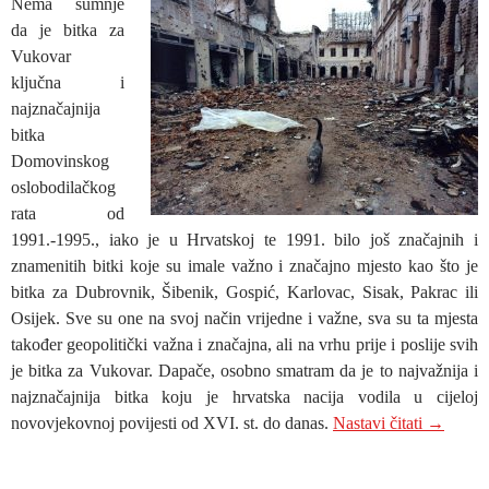
Nema sumnje
da je bitka za
Vukovar
ključna i
najznačajnija
bitka
Domovinskog
oslobodilačkog
rata od
1991.-1995., iako je u Hrvatskoj te 1991. bilo još značajnih i
znamenitih bitki koje su imale važno i značajno mjesto kao što je
bitka za Dubrovnik, Šibenik, Gospić, Karlovac, Sisak, Pakrac ili
Osijek. Sve su one na svoj način vrijedne i važne, sva su ta mjesta
također geopolitički važna i značajna, ali na vrhu prije i poslije svih
je bitka za Vukovar. Dapače, osobno smatram da je to najvažnija i
najznačajnija bitka koju je hrvatska nacija vodila u cijeloj
JEDAN 
novovjekovnoj povijesti od XVI. st. do danas.
Nastavi čitati
→