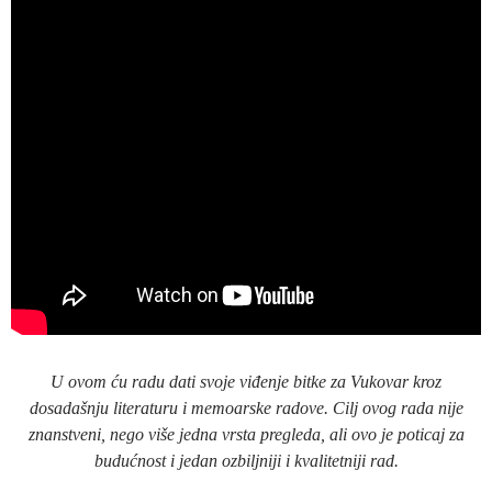
U ovom ću radu dati svoje viđenje bitke za Vukovar kroz
dosadašnju literaturu i memoarske radove. Cilj ovog rada nije
znanstveni, nego više jedna vrsta pregleda, ali ovo je poticaj za
budućnost i jedan ozbiljniji i kvalitetniji rad.