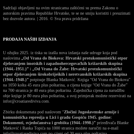
Sadržaji objavljeni na ovim stranicama zaštićeni su prema Zakonu o
autorskim pravima Republike Hrvatske, te se ne smiju koristiti i preuzimati
bez dozvole autora. | 2016. © Sva prava pridržana
PRODAJA NAŠIH IZDANJA
U ožujku 2025. iz tiska su izašla nova izdanja naše udruge koja pod
naslovima
„Od Vrana do Biokova: Hrvatski protukomunistički otpor
djelovanjem imotskih i zapadnohercegovačkih križarskih skupina
(1944.-1951.)”
i
„Od Vrana do Žabe: Hrvatski protukomunistički
otpor djelovanjem širokobrijeških i neretvanskih križarskih skupina
(1944.-1948.)”
potpisuje Blanka Matković. Knjiga “Od Vrana do Biokova”
na 1050 košta 45 eura plus poštarina, a cijena knjige “Od Vrana do Žabe”
na 700 stranica je 40 eura plus poštarina. Zajednička cijena za narudžbu
obje knjige je 80 eura plus poštarina, a svoj primjerak možete rezervirati na
infor@croatiarediviva.com.
Zbirku dokumenata pod naslovom “
Zločini Jugoslavenske armije i
komunistička represija u Lici i gradu Gospiću 1945. godine:
Dokumenti, svjedočanstva i grobišta (1944.-1998.)”
priređivača Blanke
Matković i Ranka Topića na 1000 stranica možete naručiti na e-mail
info@croatiarediviva.com po cijeni od 30 eura plus poštarina.