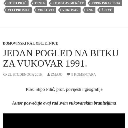
STIPO PILIĆ
TENJA
TOMISLAV MERČEP
TRPINJSKA CESTA
VELEPROMET
VINKOVCI
VUKOVAR
ZNG
ŽRTVE
DOMOVINSKI RAT
,
OBLJETNICE
JEDAN POGLED NA BITKU
ZA VUKOVAR 1991.
22. STUDENOGA 2016.
ZMAJO
9 KOMENTARA
Piše: Stipo Pilić, prof. povijesti i geografije
Autor posvećuje ovaj rad svim vukovarskim braniteljima