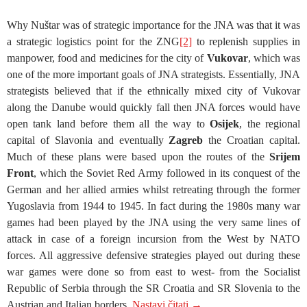
Why Nuštar was of strategic importance for the JNA was that it was
a strategic logistics point for the ZNG
[2]
to replenish supplies in
manpower, food and medicines for the city of
Vukovar
, which was
one of the more important goals of JNA strategists. Essentially, JNA
strategists believed that if the ethnically mixed city of Vukovar
along the Danube would quickly fall then JNA forces would have
open tank land before them all the way to
Osijek
, the regional
capital of Slavonia and eventually
Zagreb
the Croatian capital.
Much of these plans were based upon the routes of the
Srijem
Front
, which the Soviet Red Army followed in its conquest of the
German and her allied armies whilst retreating through the former
Yugoslavia from 1944 to 1945. In fact during the 1980s many war
games had been played by the JNA using the very same lines of
attack in case of a foreign incursion from the West by NATO
forces. All aggressive defensive strategies played out during these
war games were done so from east to west- from the Socialist
Republic of Serbia through the SR Croatia and SR Slovenia to the
The Battle of Nuštar: The 
Austrian and Italian borders.
Nastavi čitati
→