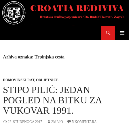
Skoči
do
sadržaja
Pretraži
PRIMAR
IZBORN
Arhiva oznaka: Trpinjska cesta
DOMOVINSKI RAT
,
OBLJETNICE
STIPO PILIĆ: JEDAN
POGLED NA BITKU ZA
VUKOVAR 1991.
22. STUDENOGA 2017.
ZMAJO
5 KOMENTARA