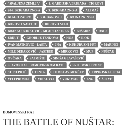
"SPALJENA ZEMLJA"
1. GARDIJSKA BRIGADA - TIGROVI
204. BRIGADA ZNG-A
3. BRIGADA ZNG-A
ALJMAŠ
BLAGO ZADRO
BOGDANOVCI
BOJNA ZRINSKI
BOROVO NASELJE
BOROVO SELO
BRANKO BORKOVIĆ - MLADI JASTREB
BRŠADIN
DALJ
ERDUT
GROBLJE TENKOVA
HOS
ILOK
IVAN MATKOVIĆ - LASTA
JNA
KUKURUZNI PUT
MARINCI
MILE DEDAKOVIĆ - JASTREB
MIRKOVCI
MUP
NUŠTAR
OVČARA
SAJMIŠTE
SINIŠA GLAVAŠEVIĆ
SLAVONIJA U DOMOVINSKOM RATU
SRIJEMSKI FRONT
STIPO PILIĆ
TENJA
TOMISLAV MERČEP
TRPINJSKA CESTA
VELEPROMET
VINKOVCI
VUKOVAR
ZNG
ŽRTVE
DOMOVINSKI RAT
THE BATTLE OF NUŠTAR: