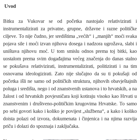
Uvod
Bitku za Vukovar se od početka nastojalo relativizirati i
instrumentalizirati za privatne, grupne, državne i razne političke
ciljeve. To nije čudno, jer središtima „većih“ i „manjih“ moći svaka
pojava sile i moći izvan njihova dosega i nadzora ugrožava, slabi i
uništava njihovu moć. U tom smislu odnos prema toj bitki, kao
uostalom prema svim događajima većeg značenja do danas stalno
se pokušava relativizirati, instrumentalizirati, politizirati i na tim
osnovama ideologizirati. Zato nije slučajno da su ti pokušaji od
početka išli ne samo od političkih struktura, njihovih obavještajnih
poluga i središta, nego i od znanstvenih ustanova i to hrvatskih, a na
žalost i od hrvatskih povjesničara koji kotiraju visoko kao Hrvati u
znanstvenim i društveno-političkim krugovima Hrvatske. To samo
po sebi govori kako i koliko je povijest „službena“, a kako i koliko
doista polazi od izvora, dokumenata i činjenica i na njima razvija
priču i dolazi do spoznaja i zaključaka.