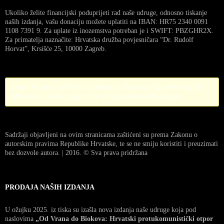
Ukoliko želite financijski poduprijeti rad naše udruge, odnosno tiskanje
naših izdanja, vašu donaciju možete uplatiti na IBAN: HR75 2340 0091
1108 7391 9. Za uplate iz inozemstva potreban je i SWIFT: PBZGHR2X.
Za primatelja naznačite: Hrvatska družba povjesničara “Dr. Rudolf
Horvat”, Krsišće 25, 10000 Zagreb.
Error! Missing PayPal API credentials. Please configure the PayPal
API credentials by going to the settings menu of this plugin.
Sadržaji objavljeni na ovim stranicama zaštićeni su prema Zakonu o
autorskim pravima Republike Hrvatske, te se ne smiju koristiti i preuzimati
bez dozvole autora. | 2016. © Sva prava pridržana
PRODAJA NAŠIH IZDANJA
U ožujku 2025. iz tiska su izašla nova izdanja naše udruge koja pod
naslovima
„Od Vrana do Biokova: Hrvatski protukomunistički otpor