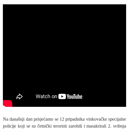
Na današnji dan prisjećamo se 12 pripadnika vinkovačke specijalne
policije koji se su četnički teroristi zarobili i masakrirali 2. svibnja