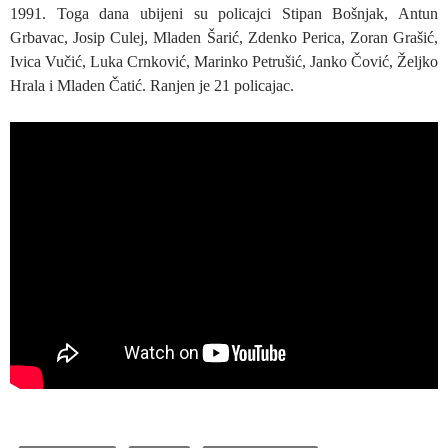
1991. Toga dana ubijeni su policajci Stipan Bošnjak, Antun
Grbavac, Josip Culej, Mladen Šarić, Zdenko Perica, Zoran Grašić,
Ivica Vučić, Luka Crnković, Marinko Petrušić, Janko Čović, Željko
Hrala i Mladen Čatić. Ranjen je 21 policajac.