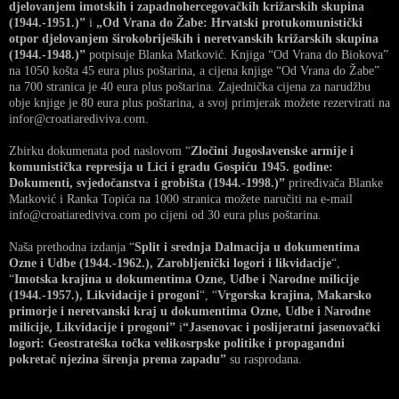
djelovanjem imotskih i zapadnohercegovačkih križarskih skupina
(1944.-1951.)”
i
„Od Vrana do Žabe: Hrvatski protukomunistički
otpor djelovanjem širokobrijeških i neretvanskih križarskih skupina
(1944.-1948.)”
potpisuje Blanka Matković. Knjiga “Od Vrana do Biokova”
na 1050 košta 45 eura plus poštarina, a cijena knjige “Od Vrana do Žabe”
na 700 stranica je 40 eura plus poštarina. Zajednička cijena za narudžbu
obje knjige je 80 eura plus poštarina, a svoj primjerak možete rezervirati na
infor@croatiarediviva.com.
Zbirku dokumenata pod naslovom “
Zločini Jugoslavenske armije i
komunistička represija u Lici i gradu Gospiću 1945. godine:
Dokumenti, svjedočanstva i grobišta (1944.-1998.)”
priređivača Blanke
Matković i Ranka Topića na 1000 stranica možete naručiti na e-mail
info@croatiarediviva.com po cijeni od 30 eura plus poštarina.
Naša prethodna izdanja “
Split i srednja Dalmacija u dokumentima
Ozne i Udbe (1944.-1962.), Zarobljenički logori i likvidacije
“,
“
Imotska krajina u dokumentima Ozne, Udbe i Narodne milicije
(1944.-1957.), Likvidacije i progoni
“, “
Vrgorska krajina, Makarsko
primorje i neretvanski kraj u dokumentima Ozne, Udbe i Narodne
milicije, Likvidacije i progoni”
i
“Jasenovac i poslijeratni jasenovački
logori: Geostrateška točka velikosrpske politike i propagandni
pokretač njezina širenja prema zapadu”
su rasprodana.