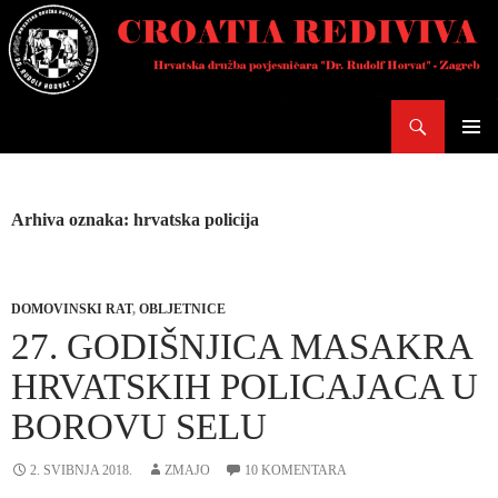
Skoči
do
sadržaja
Pretraži
PRIMAR
IZBORN
Arhiva oznaka: hrvatska policija
DOMOVINSKI RAT
,
OBLJETNICE
27. GODIŠNJICA MASAKRA
HRVATSKIH POLICAJACA U
BOROVU SELU
2. SVIBNJA 2018.
ZMAJO
10 KOMENTARA