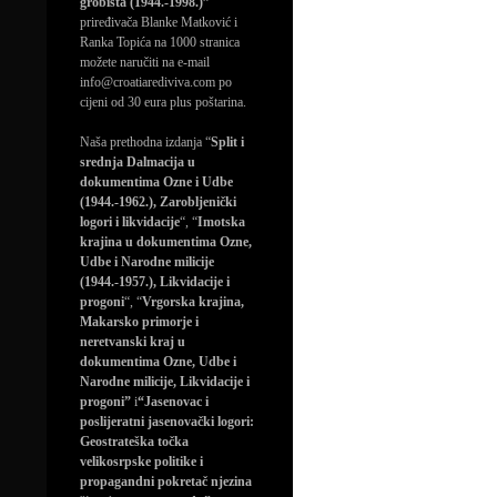
grobišta (1944.-1998.)”
priređivača Blanke Matković i
Ranka Topića na 1000 stranica
možete naručiti na e-mail
info@croatiarediviva.com po
cijeni od 30 eura plus poštarina.
Naša prethodna izdanja “
Split i
srednja Dalmacija u
dokumentima Ozne i Udbe
(1944.-1962.), Zarobljenički
logori i likvidacije
“, “
Imotska
krajina u dokumentima Ozne,
Udbe i Narodne milicije
(1944.-1957.), Likvidacije i
progoni
“, “
Vrgorska krajina,
Makarsko primorje i
neretvanski kraj u
dokumentima Ozne, Udbe i
Narodne milicije, Likvidacije i
progoni”
i
“Jasenovac i
poslijeratni jasenovački logori:
Geostrateška točka
velikosrpske politike i
propagandni pokretač njezina