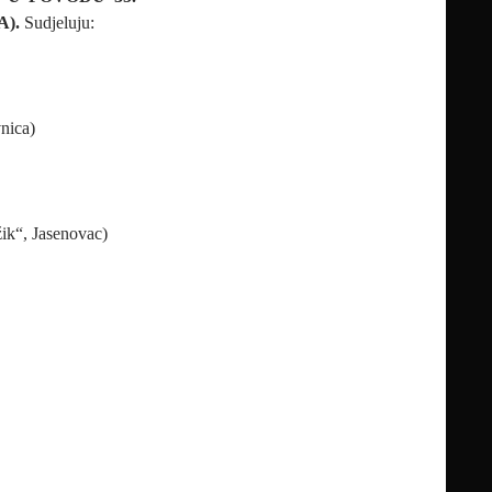
A).
Sudjeluju:
nica)
žik“, Jasenovac)