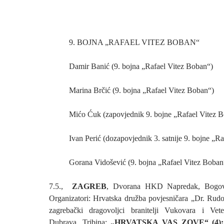
9. BOJNA „RAFAEL VITEZ BOBAN“
Damir Banić (9. bojna „Rafael Vitez Boban“)
Marina Brčić (9. bojna „Rafael Vitez Boban“)
Mićo Ćuk (zapovjednik 9. bojne „Rafael Vitez 
Ivan Perić (dozapovjednik 3. satnije 9. bojne „R
Gorana Vidošević (9. bojna „Rafael Vitez Boban
7.5.,
ZAGREB
, Dvorana HKD Napredak, Bogovi
Organizatori: Hrvatska družba povjesničara „Dr. Rud
zagrebački dragovoljci branitelji Vukovara i Vet
Dubrava. Tribina:
„HRVATSKA VAS ZOVE“ (4)