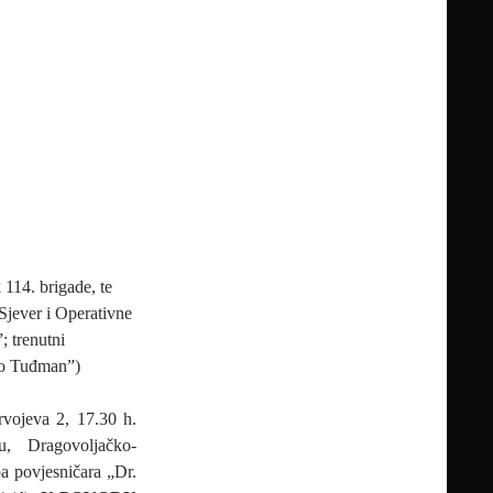
 114. brigade, te
Sjever i Operativne
; trenutni
njo Tuđman”)
vojeva 2, 17.30 h.
u, Dragovoljačko-
ba povjesničara „Dr.