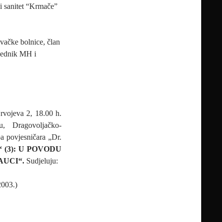
i sanitet “Krmače”
ovačke bolnice, član
jednik MH i
vojeva 2, 18.00 h.
u, Dragovoljačko-
ba povjesničara „Dr.
 (3): U POVODU
AUCI“.
Sudjeluju:
2003.)