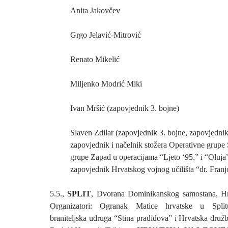
Anita Jakovčev
Grgo Jelavić-Mitrović
Renato Mikelić
Miljenko Modrić Miki
Ivan Mršić (zapovjednik 3. bojne)
Slaven Zdilar (zapovjednik 3. bojne, zapovjednik
zapovjednik i načelnik stožera Operativne grupe 
grupe Zapad u operacijama “Ljeto ‘95.” i “Oluja”
zapovjednik Hrvatskog vojnog učilišta “dr. Fra
5.5.,
SPLIT
, Dvorana Dominikanskog samostana, Hr
Organizatori: Ogranak Matice hrvatske u Split
braniteljska udruga “Stina pradidova” i Hrvatska druž