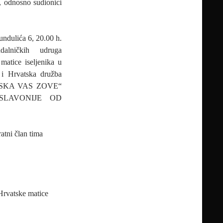
i, odnosno sudionici
undulića 6, 20.00 h.
adalničkih udruga
matice iseljenika u
i Hrvatska družba
RVATSKA VAS ZOVE“
SLAVONIJE OD
atni član tima
 Hrvatske matice