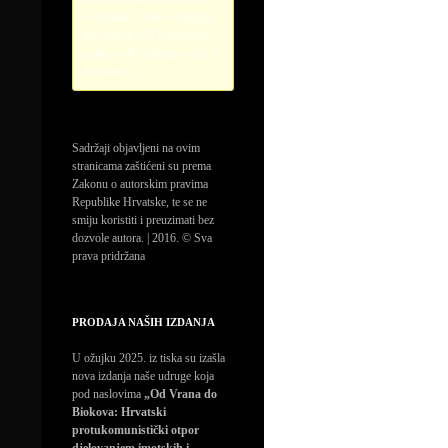
credentials. Please configure
the PayPal API credentials by
going to the settings menu of
this plugin.
Sadržaji objavljeni na ovim
stranicama zaštićeni su prema
Zakonu o autorskim pravima
Republike Hrvatske, te se ne
smiju koristiti i preuzimati bez
dozvole autora. | 2016. © Sva
prava pridržana
PRODAJA NAŠIH IZDANJA
U ožujku 2025. iz tiska su izašla
nova izdanja naše udruge koja
pod naslovima
„Od Vrana do
Biokova: Hrvatski
protukomunistički otpor