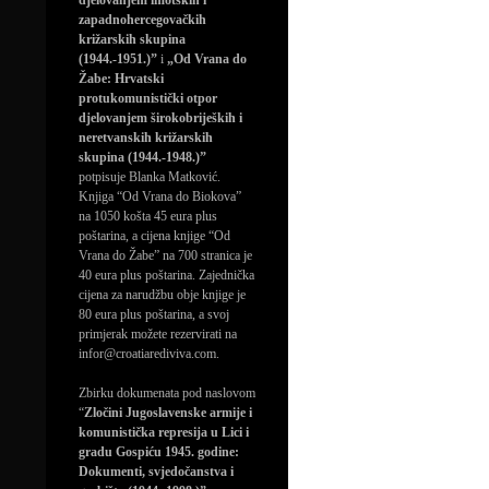
djelovanjem imotskih i
zapadnohercegovačkih
križarskih skupina
(1944.-1951.)”
i
„Od Vrana do
Žabe: Hrvatski
protukomunistički otpor
djelovanjem širokobrijeških i
neretvanskih križarskih
skupina (1944.-1948.)”
potpisuje Blanka Matković.
Knjiga “Od Vrana do Biokova”
na 1050 košta 45 eura plus
poštarina, a cijena knjige “Od
Vrana do Žabe” na 700 stranica je
40 eura plus poštarina. Zajednička
cijena za narudžbu obje knjige je
80 eura plus poštarina, a svoj
primjerak možete rezervirati na
infor@croatiarediviva.com.
Zbirku dokumenata pod naslovom
“
Zločini Jugoslavenske armije i
komunistička represija u Lici i
gradu Gospiću 1945. godine:
Dokumenti, svjedočanstva i