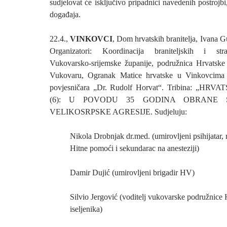
sudjelovat će isključivo pripadnici navedenih postrojb
događaja.
22.4.,
VINKOVCI
, Dom hrvatskih branitelja, Ivana G
Organizatori: Koordinacija braniteljskih i str
Vukovarsko-srijemske županije, podružnica Hrvatske 
Vukovaru, Ogranak Matice hrvatske u Vinkovcima 
povjesničara „Dr. Rudolf Horvat“. Tribina: „H
(6): U POVODU 35 GODINA OBRANE 
VELIKOSRPSKE AGRESIJE. Sudjeluju:
Nikola Drobnjak dr.med. (umirovljeni psihijatar, r
Hitne pomoći i sekundarac na anesteziji)
Damir Dujić (umirovljeni brigadir HV)
Silvio Jergović (voditelj vukovarske podružnice
iseljenika)