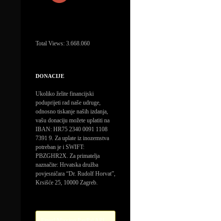
Total Views:
3.668.060
DONACIJE
Ukoliko želite financijski
poduprijeti rad naše udruge,
odnosno tiskanje naših izdanja,
vašu donaciju možete uplatiti na
IBAN: HR75 2340 0091 1108
7391 9. Za uplate iz inozemstva
potreban je i SWIFT:
PBZGHR2X. Za primatelja
naznačite: Hrvatska družba
povjesničara “Dr. Rudolf Horvat”,
Krsišće 25, 10000 Zagreb.
Error! Missing PayPal API