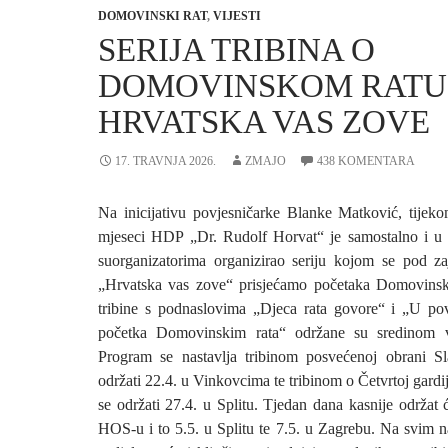
DOMOVINSKI RAT
,
VIJESTI
SERIJA TRIBINA O
DOMOVINSKOM RATU
HRVATSKA VAS ZOVE
17. TRAVNJA 2026.
ZMAJO
438 KOMENTARA
Na inicijativu povjesničarke Blanke Matković, tijek
mjeseci HDP „Dr. Rudolf Horvat“ je samostalno i u 
suorganizatorima organizirao seriju kojom se pod z
„Hrvatska vas zove“ prisjećamo početaka Domovinsko
tribine s podnaslovima „Djeca rata govore“ i „U p
početka Domovinskim rata“ održane su sredinom v
Program se nastavlja tribinom posvećenoj obrani Sl
održati 22.4. u Vinkovcima te tribinom o Četvrtoj gardij
se održati 27.4. u Splitu. Tjedan dana kasnije održat ć
HOS-u i to 5.5. u Splitu te 7.5. u Zagrebu. Na svim 