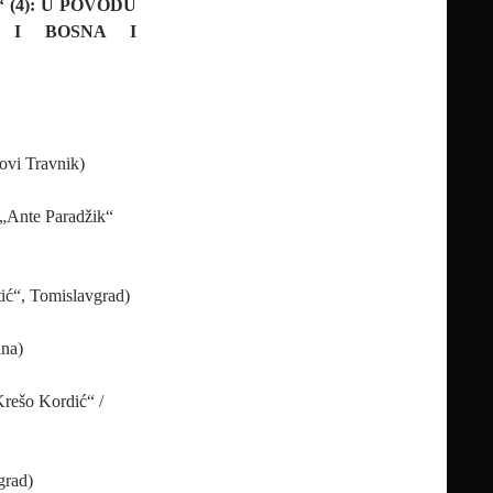
 (4): U POVODU
A I BOSNA I
vi Travnik)
 „Ante Paradžik“
tić“, Tomislavgrad)
ina)
rešo Kordić“ /
grad)