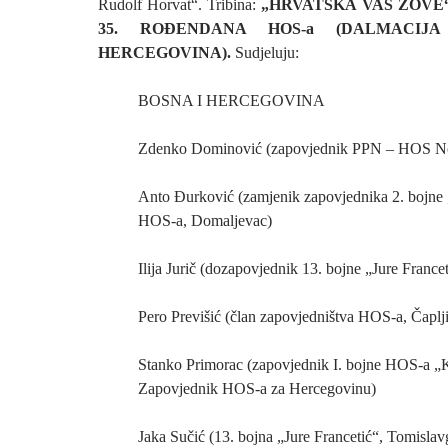
Rudolf Horvat“. Tribina:
„HRVATSKA VAS ZOVE“
35. ROĐENDANA HOS-a (DALMACIJ
HERCEGOVINA).
Sudjeluju:
BOSNA I HERCEGOVINA
Zdenko Dominović (zapovjednik PPN – HOS No
Anto Đurković (zamjenik zapovjednika 2. bojne
HOS-a, Domaljevac)
Ilija Jurič (dozapovjednik 13. bojne „Jure France
Pero Previšić (član zapovjedništva HOS-a, Čaplj
Stanko Primorac (zapovjednik I. bojne HOS-a „K
Zapovjednik HOS-a za Hercegovinu)
Jaka Sučić (13. bojna „Jure Francetić“, Tomislav