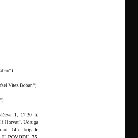
Boban“)
afael Vitez Boban“)
“)
ćeva 1, 17.30 h.
olf Horvat“, Udruga
erani 145. brigade
: U POVODU 35.