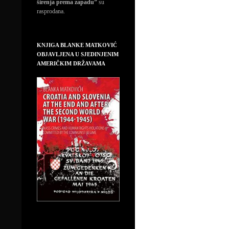
širenja prema zapadu”
su
rasprodana.
KNJIGA BLANKE MATKOVIĆ
OBJAVLJENA U SJEDINJENIM
AMERIČKIM DRŽAVAMA