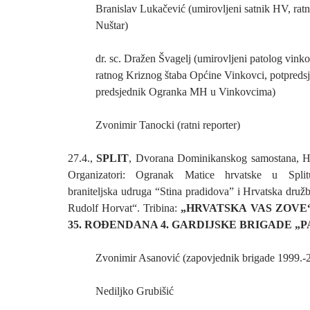
Branislav Lukačević (umirovljeni satnik HV, ratn
Nuštar)
dr. sc. Dražen Švagelj (umirovljeni patolog vink
ratnog Kriznog štaba Općine Vinkovci, potpreds
predsjednik Ogranka MH u Vinkovcima)
Zvonimir Tanocki (ratni reporter)
27.4.,
SPLIT
, Dvorana Dominikanskog samostana, Hr
Organizatori: Ogranak Matice hrvatske u Split
braniteljska udruga “Stina pradidova” i Hrvatska druž
Rudolf Horvat“. Tribina:
„HRVATSKA VAS ZOVE“
35. ROĐENDANA 4. GARDIJSKE BRIGADE „P
Zvonimir Asanović (zapovjednik brigade 1999.-
Nediljko Grubišić