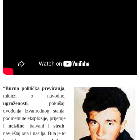
“
Burna politička previranja
,
mitinzi o navodnoj
ugroženosti
, pokušaji
uvođenja izvanrednog stanja,
podmetnute eksplozije, prijetnje
i
neistine
, balvani i
strah
,
navještaj rata i nasilja. Bila je to