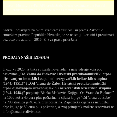
Error! Missing PayPal API credentials. Please configure the PayPal
API credentials by going to the settings menu of this plugin.
Sadržaji objavljeni na ovim stranicama zaštićeni su prema Zakonu o
autorskim pravima Republike Hrvatske, te se ne smiju koristiti i preuzimati
bez dozvole autora. | 2016. © Sva prava pridržana
PRODAJA NAŠIH IZDANJA
U ožujku 2025. iz tiska su izašla nova izdanja naše udruge koja pod
naslovima
„Od Vrana do Biokova: Hrvatski protukomunistički otpor
djelovanjem imotskih i zapadnohercegovačkih križarskih skupina
(1944.-1951.)”
i
„Od Vrana do Žabe: Hrvatski protukomunistički
otpor djelovanjem širokobrijeških i neretvanskih križarskih skupina
(1944.-1948.)”
potpisuje Blanka Matković. Knjiga “Od Vrana do Biokova”
na 1050 košta 45 eura plus poštarina, a cijena knjige “Od Vrana do Žabe”
na 700 stranica je 40 eura plus poštarina. Zajednička cijena za narudžbu
obje knjige je 80 eura plus poštarina, a svoj primjerak možete rezervirati na
infor@croatiarediviva.com.