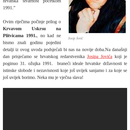
hrvatska stvarnost početkom
1991.”
Ovim riječima počinje prilog o
Krvavom Uskrsu na
Plitvicama 1991.
, no kad ne
Josip Jović
bismo znali godinu pojedini
detalji iz ovog uvoda podsjećali bi nas na novije doba.Na današnji
dan prisjećamo se hrvatskog redarstvenika
Josipa Jovića
koji je
poginuo 31. ožujka 1991. braneći ideale hrvatske državnosti te
istinske slobode i nezavisnosti koje još uvijek sanjamo i za koje se
još uvijek borimo. Neka mu je vječna slava!