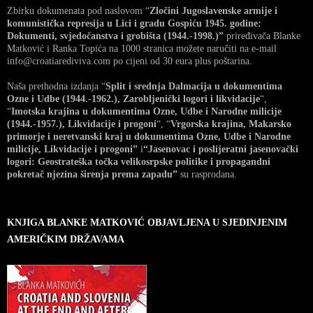
Zbirku dokumenata pod naslovom “
Zločini Jugoslavenske armije i
komunistička represija u Lici i gradu Gospiću 1945. godine:
Dokumenti, svjedočanstva i grobišta (1944.-1998.)”
priređivača Blanke
Matković i Ranka Topića na 1000 stranica možete naručiti na e-mail
info@croatiarediviva.com po cijeni od 30 eura plus poštarina.
Naša prethodna izdanja “
Split i srednja Dalmacija u dokumentima
Ozne i Udbe (1944.-1962.), Zarobljenički logori i likvidacije
“,
“
Imotska krajina u dokumentima Ozne, Udbe i Narodne milicije
(1944.-1957.), Likvidacije i progoni
“, “
Vrgorska krajina, Makarsko
primorje i neretvanski kraj u dokumentima Ozne, Udbe i Narodne
milicije, Likvidacije i progoni”
i
“Jasenovac i poslijeratni jasenovački
logori: Geostrateška točka velikosrpske politike i propagandni
pokretač njezina širenja prema zapadu”
su rasprodana.
KNJIGA BLANKE MATKOVIĆ OBJAVLJENA U SJEDINJENIM
AMERIČKIM DRŽAVAMA