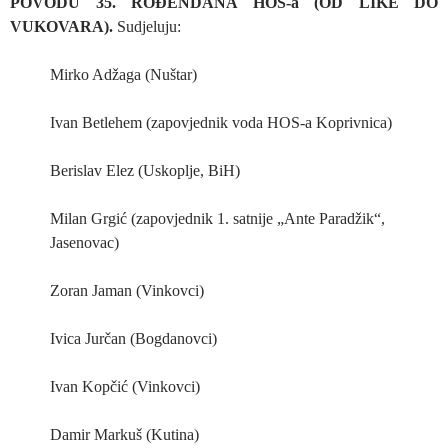
POVODU 35. ROĐENDANA HOS-a (OD LIKE DO
VUKOVARA).
Sudjeluju:
Mirko Adžaga (Nuštar)
Ivan Betlehem (zapovjednik voda HOS-a Koprivnica)
Berislav Elez (Uskoplje, BiH)
Milan Grgić (zapovjednik 1. satnije „Ante Paradžik“,
Jasenovac)
Zoran Jaman (Vinkovci)
Ivica Jurčan (Bogdanovci)
Ivan Kopčić (Vinkovci)
Damir Markuš (Kutina)