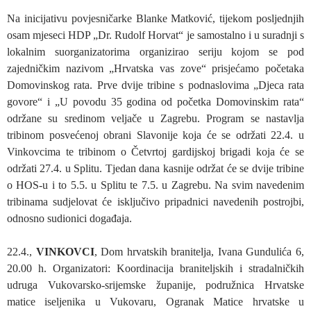
Na inicijativu povjesničarke Blanke Matković, tijekom posljednjih
osam mjeseci HDP „Dr. Rudolf Horvat“ je samostalno i u suradnji s
lokalnim suorganizatorima organizirao seriju kojom se pod
zajedničkim nazivom „Hrvatska vas zove“ prisjećamo početaka
Domovinskog rata. Prve dvije tribine s podnaslovima „Djeca rata
govore“ i „U povodu 35 godina od početka Domovinskim rata“
održane su sredinom veljače u Zagrebu. Program se nastavlja
tribinom posvećenoj obrani Slavonije koja će se održati 22.4. u
Vinkovcima te tribinom o Četvrtoj gardijskoj brigadi koja će se
održati 27.4. u Splitu. Tjedan dana kasnije održat će se dvije tribine
o HOS-u i to 5.5. u Splitu te 7.5. u Zagrebu. Na svim navedenim
tribinama sudjelovat će isključivo pripadnici navedenih postrojbi,
odnosno sudionici događaja.
22.4.,
VINKOVCI
, Dom hrvatskih branitelja, Ivana Gundulića 6,
20.00 h. Organizatori: Koordinacija braniteljskih i stradalničkih
udruga Vukovarsko-srijemske županije, podružnica Hrvatske
matice iseljenika u Vukovaru, Ogranak Matice hrvatske u