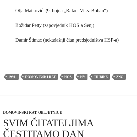
Olja Matković (9. bojna „Rafael Vitez Boban“)
Božidar Petty (zapovjednik HOS-a Senj)
Damir Štimac (nekadašnji član predsjedništva HSP-a)
1991.
DOMOVINSKI RAT
HOS
HV
TRIBINE
ZNG
DOMOVINSKI RAT
,
OBLJETNICE
SVIM ČITATELJIMA
ČESTITAMO DAN