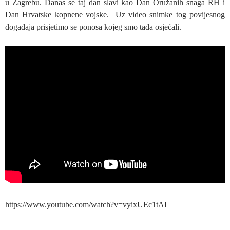
u Zagrebu. Danas se taj dan slavi kao Dan Oružanih snaga RH i
Dan Hrvatske kopnene vojske. Uz video snimke tog povijesnog
događaja prisjetimo se ponosa kojeg smo tada osjećali.
https://www.youtube.com/watch?v=vyixUEc1tAI