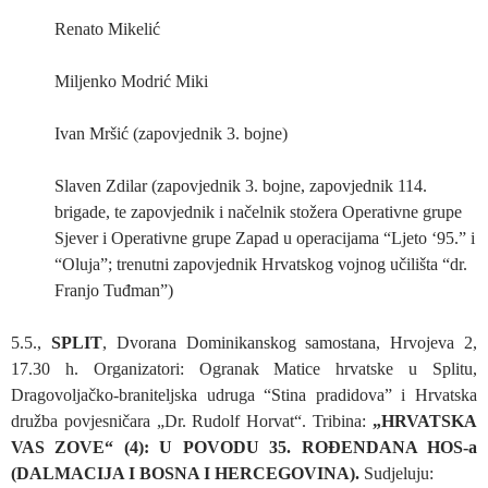
Renato Mikelić
Miljenko Modrić Miki
Ivan Mršić (zapovjednik 3. bojne)
Slaven Zdilar (zapovjednik 3. bojne, zapovjednik 114.
brigade, te zapovjednik i načelnik stožera Operativne grupe
Sjever i Operativne grupe Zapad u operacijama “Ljeto ‘95.” i
“Oluja”; trenutni zapovjednik Hrvatskog vojnog učilišta “dr.
Franjo Tuđman”)
5.5.,
SPLIT
, Dvorana Dominikanskog samostana, Hrvojeva 2,
17.30 h. Organizatori: Ogranak Matice hrvatske u Splitu,
Dragovoljačko-braniteljska udruga “Stina pradidova” i Hrvatska
družba povjesničara „Dr. Rudolf Horvat“. Tribina:
„HRVATSKA
VAS ZOVE“ (4): U POVODU 35. ROĐENDANA HOS-a
(DALMACIJA I BOSNA I HERCEGOVINA).
Sudjeluju: