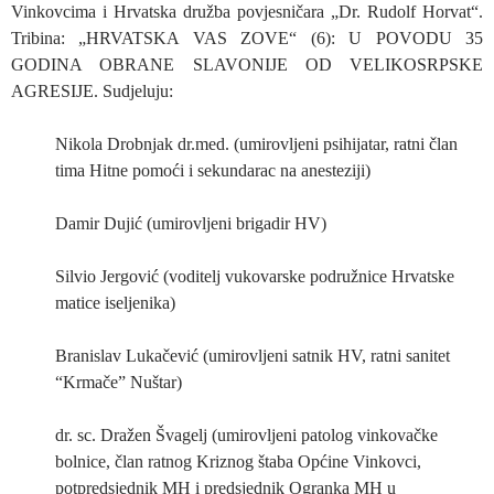
Vinkovcima i Hrvatska družba povjesničara „Dr. Rudolf Horvat“.
Tribina: „HRVATSKA VAS ZOVE“ (6): U POVODU 35
GODINA OBRANE SLAVONIJE OD VELIKOSRPSKE
AGRESIJE. Sudjeluju:
Nikola Drobnjak dr.med. (umirovljeni psihijatar, ratni član
tima Hitne pomoći i sekundarac na anesteziji)
Damir Dujić (umirovljeni brigadir HV)
Silvio Jergović (voditelj vukovarske podružnice Hrvatske
matice iseljenika)
Branislav Lukačević (umirovljeni satnik HV, ratni sanitet
“Krmače” Nuštar)
dr. sc. Dražen Švagelj (umirovljeni patolog vinkovačke
bolnice, član ratnog Kriznog štaba Općine Vinkovci,
potpredsjednik MH i predsjednik Ogranka MH u