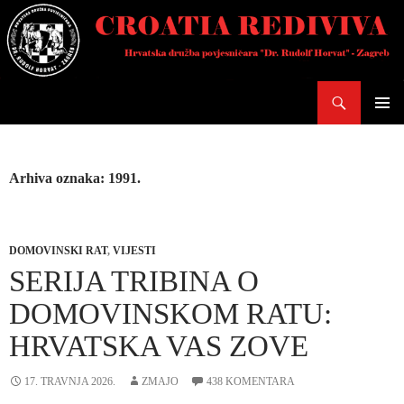
Skoči
do
sadržaja
Pretraži
PRIMAR
IZBORN
Arhiva oznaka: 1991.
DOMOVINSKI RAT
,
VIJESTI
SERIJA TRIBINA O
DOMOVINSKOM RATU:
HRVATSKA VAS ZOVE
17. TRAVNJA 2026.
ZMAJO
438 KOMENTARA