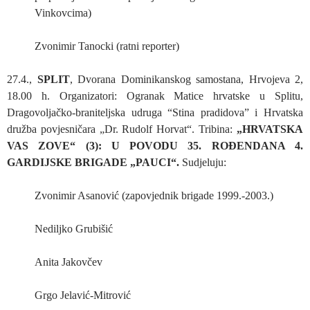
Vinkovcima)
Zvonimir Tanocki (ratni reporter)
27.4.,
SPLIT
, Dvorana Dominikanskog samostana, Hrvojeva 2,
18.00 h. Organizatori: Ogranak Matice hrvatske u Splitu,
Dragovoljačko-braniteljska udruga “Stina pradidova” i Hrvatska
družba povjesničara „Dr. Rudolf Horvat“. Tribina:
„HRVATSKA
VAS ZOVE“ (3): U POVODU 35. ROĐENDANA 4.
GARDIJSKE BRIGADE „PAUCI“.
Sudjeluju:
Zvonimir Asanović (zapovjednik brigade 1999.-2003.)
Nediljko Grubišić
Anita Jakovčev
Grgo Jelavić-Mitrović