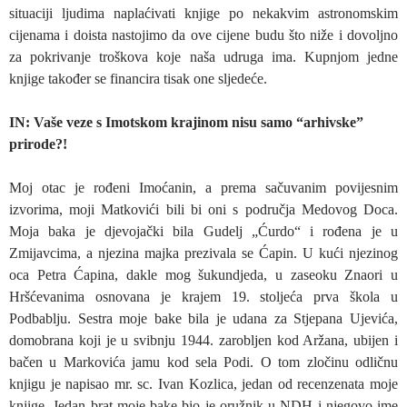
situaciji ljudima naplaćivati knjige po nekakvim astronomskim
cijenama i doista nastojimo da ove cijene budu što niže i dovoljno
za pokrivanje troškova koje naša udruga ima. Kupnjom jedne
knjige također se financira tisak one sljedeće.
IN: Vaše veze s Imotskom krajinom nisu samo “arhivske”
prirode?!
Moj otac je rođeni Imoćanin, a prema sačuvanim povijesnim
izvorima, moji Matkovići bili bi oni s područja Medovog Doca.
Moja baka je djevojački bila Gudelj „Ćurdo“ i rođena je u
Zmijavcima, a njezina majka prezivala se Ćapin. U kući njezinog
oca Petra Ćapina, dakle mog šukundjeda, u zaseoku Znaori u
Hršćevanima osnovana je krajem 19. stoljeća prva škola u
Podbablju. Sestra moje bake bila je udana za Stjepana Ujevića,
domobrana koji je u svibnju 1944. zarobljen kod Aržana, ubijen i
bačen u Markovića jamu kod sela Podi. O tom zločinu odličnu
knjigu je napisao mr. sc. Ivan Kozlica, jedan od recenzenata moje
knjige. Jedan brat moje bake bio je oružnik u NDH i njegovo ime