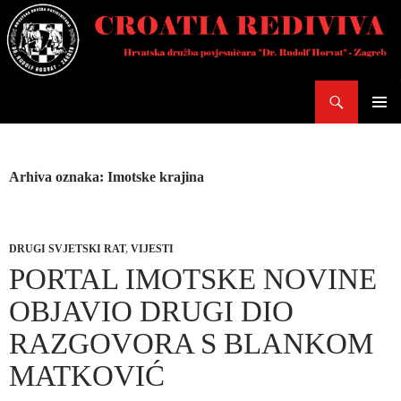
Skoči
do
sadržaja
Pretraži
PRIMAR
IZBORN
Arhiva oznaka: Imotske krajina
DRUGI SVJETSKI RAT
,
VIJESTI
PORTAL IMOTSKE NOVINE
OBJAVIO DRUGI DIO
RAZGOVORA S BLANKOM
MATKOVIĆ