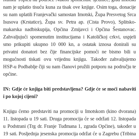
nam je uplatio tisuću kuna za tisak ove knjige. Osim toga, donacije
su nam uplatili Franjevački samostan Imotski, Župa Presvetog Srca
Isusova (Krstatice), Župa sv. Petra ap. (Cista Provo), Splitsko-
makarska nadbiskupija, Općina Zmijavci i Općina Šestanovac.
Zahvaljujući spomenutim institucijama i Katoličkoj crkvi, uspjeli
smo prikupiti ukupno 10 000 kn, a ostatak iznosa donirali su
privatni donatori bez čije financijske pomoći ne bismo bili u
mogućnosti tiskati ovu vrijednu knjigu. Također zahvaljujemo
HSP-u Podbablje čiji su nam članovi pružili potporu na području te
općine.
IN: Gdje će knjiga biti predstavljena? Gdje će se moći nabaviti
i po kojoj cijeni?
Knjigu ćemo predstaviti na promociji u Imotskom (kino dvorana)
11. listopada u 19 sati. Druga promocija će se održati 12. listopada
u Podstrani (Trg dr. Franje Tuđmana 1, zgrada Općine), također u
19 sati. Posljednja jesenska promocija održat će u Zagrebu (Tribina