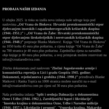
PRODAJA NAŠIH IZDANJA
U ožujku 2025. iz tiska su izašla nova izdanja naše udruge koja pod
naslovima
„Od Vrana do Biokova: Hrvatski protukomunistički otpor
djelovanjem imotskih i zapadnohercegovačkih križarskih skupina
(1944.-1951.)”
i
„Od Vrana do Žabe: Hrvatski protukomunistički
otpor djelovanjem širokobrijeških i neretvanskih križarskih skupina
(1944.-1948.)”
potpisuje Blanka Matković. Knjiga “Od Vrana do Biokova”
na 1050 košta 45 eura plus poštarina, a cijena knjige “Od Vrana do Žabe”
na 700 stranica je 40 eura plus poštarina. Zajednička cijena za narudžbu
obje knjige je 80 eura plus poštarina, a svoj primjerak možete rezervirati na
infor@croatiarediviva.com.
Zbirku dokumenata pod naslovom “
Zločini Jugoslavenske armije i
komunistička represija u Lici i gradu Gospiću 1945. godine:
Dokumenti, svjedočanstva i grobišta (1944.-1998.)”
priređivača Blanke
Matković i Ranka Topića na 1000 stranica možete naručiti na e-mail
info@croatiarediviva.com po cijeni od 30 eura plus poštarina.
Naša prethodna izdanja “
Split i srednja Dalmacija u dokumentima
Ozne i Udbe (1944.-1962.), Zarobljenički logori i likvidacije
“,
“
Imotska krajina u dokumentima Ozne, Udbe i Narodne milicije
(1944.-1957.), Likvidacije i progoni
“, “
Vrgorska krajina, Makarsko