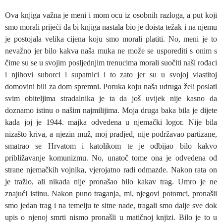
Ova knjiga važna je meni i mom ocu iz osobnih razloga, a put koji
smo morali prijeći da bi knjiga nastala bio je doista težak i na njemu
je postojala velika cijena koju smo morali platiti. No, meni je to
nevažno jer bilo kakva naša muka ne može se usporediti s onim s
čime su se u svojim posljednjim trenucima morali suočiti naši rođaci
i njihovi suborci i supatnici i to zato jer su u svojoj vlastitoj
domovini bili za dom spremni. Poruka koju naša udruga želi poslati
svim obiteljima stradalnika je ta da još uvijek nije kasno da
doznamo istinu o našim najmilijima. Moja druga baka bila je dijete
kada joj je 1944. majka odvedena u njemački logor. Nije bila
nizašto kriva, a njezin muž, moj pradjed, nije podržavao partizane,
smatrao se Hrvatom i katolikom te je odbijao bilo kakvo
približavanje komunizmu. No, unatoč tome ona je odvedena od
strane njemačkih vojnika, vjerojatno radi odmazde. Nakon rata on
je tražio, ali nikada nije pronašao bilo kakav trag. Umro je ne
znajući istinu. Nakon puno traganja, mi, njegovi potomci, pronašli
smo jedan trag i na temelju te sitne nade, tragali smo dalje sve dok
upis o njenoj smrti nismo pronašli u matičnoj knjizi. Bilo je to u