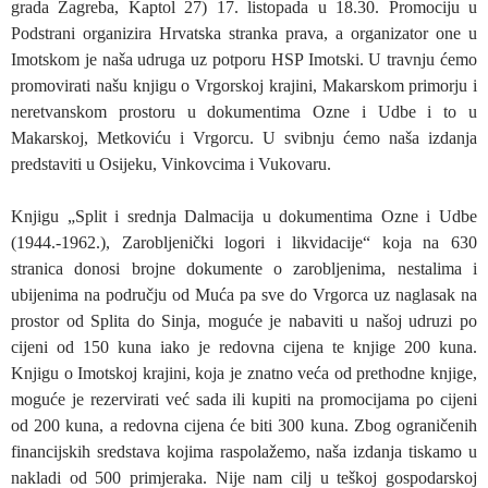
grada Zagreba, Kaptol 27) 17. listopada u 18.30. Promociju u
Podstrani organizira Hrvatska stranka prava, a organizator one u
Imotskom je naša udruga uz potporu HSP Imotski. U travnju ćemo
promovirati našu knjigu o Vrgorskoj krajini, Makarskom primorju i
neretvanskom prostoru u dokumentima Ozne i Udbe i to u
Makarskoj, Metkoviću i Vrgorcu. U svibnju ćemo naša izdanja
predstaviti u Osijeku, Vinkovcima i Vukovaru.
Knjigu „Split i srednja Dalmacija u dokumentima Ozne i Udbe
(1944.-1962.), Zarobljenički logori i likvidacije“ koja na 630
stranica donosi brojne dokumente o zarobljenima, nestalima i
ubijenima na području od Muća pa sve do Vrgorca uz naglasak na
prostor od Splita do Sinja, moguće je nabaviti u našoj udruzi po
cijeni od 150 kuna iako je redovna cijena te knjige 200 kuna.
Knjigu o Imotskoj krajini, koja je znatno veća od prethodne knjige,
moguće je rezervirati već sada ili kupiti na promocijama po cijeni
od 200 kuna, a redovna cijena će biti 300 kuna. Zbog ograničenih
financijskih sredstava kojima raspolažemo, naša izdanja tiskamo u
nakladi od 500 primjeraka. Nije nam cilj u teškoj gospodarskoj