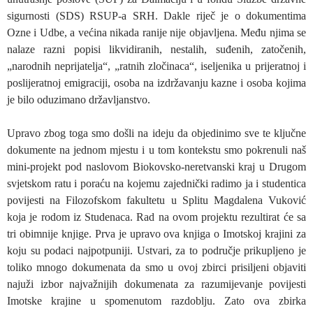
sigurnosti (SDS) RSUP-a SRH. Dakle riječ je o dokumentima
Ozne i Udbe, a većina nikada ranije nije objavljena. Među njima se
nalaze razni popisi likvidiranih, nestalih, suđenih, zatočenih,
„narodnih neprijatelja“, „ratnih zločinaca“, iseljenika u prijeratnoj i
poslijeratnoj emigraciji, osoba na izdržavanju kazne i osoba kojima
je bilo oduzimano državljanstvo.
Upravo zbog toga smo došli na ideju da objedinimo sve te ključne
dokumente na jednom mjestu i u tom kontekstu smo pokrenuli naš
mini-projekt pod naslovom Biokovsko-neretvanski kraj u Drugom
svjetskom ratu i poraću na kojemu zajednički radimo ja i studentica
povijesti na Filozofskom fakultetu u Splitu Magdalena Vuković
koja je rodom iz Studenaca. Rad na ovom projektu rezultirat će sa
tri obimnije knjige. Prva je upravo ova knjiga o Imotskoj krajini za
koju su podaci najpotpuniji. Ustvari, za to područje prikupljeno je
toliko mnogo dokumenata da smo u ovoj zbirci prisiljeni objaviti
najuži izbor najvažnijih dokumenata za razumijevanje povijesti
Imotske krajine u spomenutom razdoblju. Zato ova zbirka