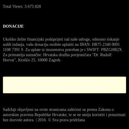
Total Views:
3.675.828
DONACIJE
Ukoliko želite financijski poduprijeti rad naše udruge, odnosno tiskanje
naših izdanja, vašu donaciju možete uplatiti na IBAN: HR75 2340 0091
1108 7391 9. Za uplate iz inozemstva potreban je i SWIFT: PBZGHR2X.
Za primatelja naznačite: Hrvatska družba povjesničara “Dr. Rudolf
Horvat”, Krsišće 25, 10000 Zagreb.
Error! Missing PayPal API credentials. Please configure the PayPal
API credentials by going to the settings menu of this plugin.
Sadržaji objavljeni na ovim stranicama zaštićeni su prema Zakonu o
autorskim pravima Republike Hrvatske, te se ne smiju koristiti i preuzimati
bez dozvole autora. | 2016. © Sva prava pridržana