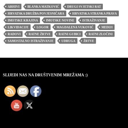
ARHIVI
BLANKA MATKOVIĆ
DRUGI SVJETSKI RAT
HRVATSKA DRUŽBA POVJESNIČARA
HRVATSKA STRANKA PRAVA
IMOTSKE KRAJINA
IMOTSKE NOVINE
ISTRAŽIVANJE
LIKVIDACIJE
LOGOR
MAGDALENA VUKOVIĆ
MEDIJI
RADOVI
RATNE ŽRTVE
RATNI GUBICI
RATNI ZLOČINI
SAMOSTALNO ISTRAŽIVANJE
UDRUGA
ŽRTVE
SLIJEDI NAS NA DRUŠTVENIM MREŽAMA :)