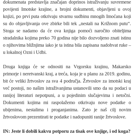
dokumenata predstavlja značajan doprinos istraživanju suvremene
povijesti Imotske krajine, a brojni dokumenti, objavljeni u ovoj
knjizi, po prvi puta otkrivaju stvarnu sudbinu mnogih Imoćana koji
su do objavljivanja ove zbirke bili tek „nestali na Križnom putu“.
Stoga se nadamo da će ova knjiga pomoći naročito obiteljima
stradalnika kojima preko 70 godina nije bilo dozvoljeno znati istinu
o njihovima bližnjima iako je ta istina bila zapisana nadohvat ruke –
u lokalnoj Ozni i Udbi.
Druga knjiga će se odnositi na Vrgorsku krajinu, Makarsko
primorje i neretvanski kraj, a treća, koja je u planu za 2019. godinu,
bit će veliki žrtvoslov za sva 4 područja. Žrtvoslov za imotski kraj
već postoji, no našim istraživanjima ustanovili smo da su podaci u
ranijoj literaturi nepotpuni, a u pojedinim slučajevima i netočni.
Dokumenti kojima mi raspolažemo otkrivaju nove podatke o
ubijenima, nestalima i proganjanima. Zato je naš cilj novim
žrtvoslovom prezentirati te podatke i nadopuniti ranije žrtvoslove.
IN: Jeste li dobili kakvu potporu za tisak ove knjige, i od koga?