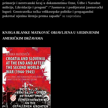
primorje i neretvanski kraj u dokumentima Ozne, Udbe i Narodne
milicije, Likvidacije i progoni”
i
“Jasenovac i poslijeratni jasenovački
logori: Geostrateška točka velikosrpske politike i propagandni
pokretač njezina širenja prema zapadu”
su rasprodana.
KNJIGA BLANKE MATKOVIĆ OBJAVLJENA U SJEDINJENIM
AMERIČKIM DRŽAVAMA