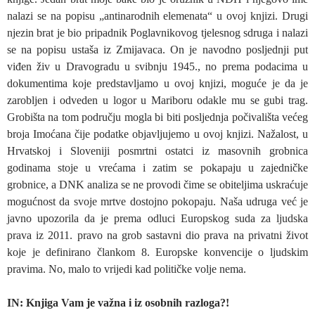
nalazi se na popisu „antinarodnih elemenata“ u ovoj knjizi. Drugi
njezin brat je bio pripadnik Poglavnikovog tjelesnog sdruga i nalazi
se na popisu ustaša iz Zmijavaca. On je navodno posljednji put
viđen živ u Dravogradu u svibnju 1945., no prema podacima u
dokumentima koje predstavljamo u ovoj knjizi, moguće je da je
zarobljen i odveden u logor u Mariboru odakle mu se gubi trag.
Grobišta na tom području mogla bi biti posljednja počivališta većeg
broja Imoćana čije podatke objavljujemo u ovoj knjizi. Nažalost, u
Hrvatskoj i Sloveniji posmrtni ostatci iz masovnih grobnica
godinama stoje u vrećama i zatim se pokapaju u zajedničke
grobnice, a DNK analiza se ne provodi čime se obiteljima uskraćuje
mogućnost da svoje mrtve dostojno pokopaju. Naša udruga već je
javno upozorila da je prema odluci Europskog suda za ljudska
prava iz 2011. pravo na grob sastavni dio prava na privatni život
koje je definirano člankom 8. Europske konvencije o ljudskim
pravima. No, malo to vrijedi kad političke volje nema.
IN: Knjiga Vam je važna i iz osobnih razloga?!