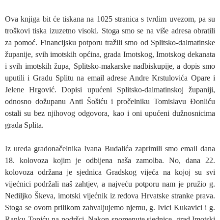
Ova knjiga bit će tiskana na 1025 stranica s tvrdim uvezom, pa su
troškovi tiska izuzetno visoki. Stoga smo se na više adresa obratili
za pomoć. Financijsku potporu tražili smo od Splitsko-dalmatinske
županije, svih imotskih općina, grada Imotskog, Imotskog dekanata
i svih imotskih župa, Splitsko-makarske nadbiskupije, a dopis smo
uputili i Gradu Splitu na email adrese Andre Krstulovića Opare i
Jelene Hrgović. Dopisi upućeni Splitsko-dalmatinskoj županiji,
odnosno dožupanu Anti Šošiću i pročelniku Tomislavu Đonliću
ostali su bez njihovog odgovora, kao i oni upućeni dužnosnicima
grada Splita.
Iz ureda gradonačelnika Ivana Budalića zaprimili smo email dana
18. kolovoza kojim je odbijena naša zamolba. No, dana 22.
kolovoza održana je sjednica Gradskog vijeća na kojoj su svi
vijećnici podržali naš zahtjev, a najveću potporu nam je pružio g.
Nediljko Škeva, imotski vijećnik iz redova Hrvatske stranke prava.
Stoga se ovom prilikom zahvaljujemo njemu, g. Ivici Kukavici i g.
Ranku Topiću na podršci. Nakon spomenute sjednice, grad Imotski