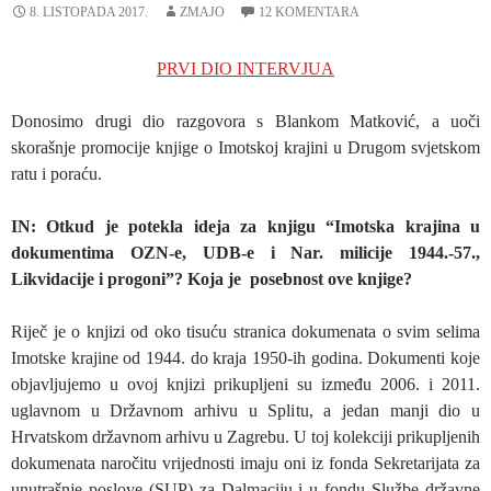
8. LISTOPADA 2017.
ZMAJO
12 KOMENTARA
PRVI DIO INTERVJUA
Donosimo drugi dio razgovora s Blankom Matković, a uoči
skorašnje promocije knjige o Imotskoj krajini u Drugom svjetskom
ratu i poraću.
IN: Otkud je potekla ideja za knjigu “Imotska krajina u
dokumentima OZN-e, UDB-e i Nar. milicije 1944.-57.,
Likvidacije i progoni”? Koja je posebnost ove knjige?
Riječ je o knjizi od oko tisuću stranica dokumenata o svim selima
Imotske krajine od 1944. do kraja 1950-ih godina. Dokumenti koje
objavljujemo u ovoj knjizi prikupljeni su između 2006. i 2011.
uglavnom u Državnom arhivu u Splitu, a jedan manji dio u
Hrvatskom državnom arhivu u Zagrebu. U toj kolekciji prikupljenih
dokumenata naročitu vrijednosti imaju oni iz fonda Sekretarijata za
unutrašnje poslove (SUP) za Dalmaciju i u fondu Službe državne