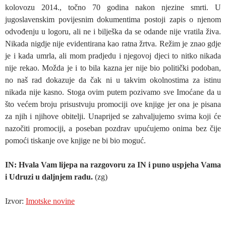
kolovozu 2014., točno 70 godina nakon njezine smrti. U
jugoslavenskim povijesnim dokumentima postoji zapis o njenom
odvođenju u logoru, ali ne i bilješka da se odande nije vratila živa.
Nikada nigdje nije evidentirana kao ratna žrtva. Režim je znao gdje
je i kada umrla, ali mom pradjedu i njegovoj djeci to nitko nikada
nije rekao. Možda je i to bila kazna jer nije bio politički podoban,
no naš rad dokazuje da čak ni u takvim okolnostima za istinu
nikada nije kasno. Stoga ovim putem pozivamo sve Imoćane da u
što većem broju prisustvuju promociji ove knjige jer ona je pisana
za njih i njihove obitelji. Unaprijed se zahvaljujemo svima koji će
nazočiti promociji, a poseban pozdrav upućujemo onima bez čije
pomoći tiskanje ove knjige ne bi bio moguć.
IN: Hvala Vam lijepa na razgovoru za IN i puno uspjeha Vama
i Udruzi u daljnjem radu.
(zg)
Izvor:
Imotske novine