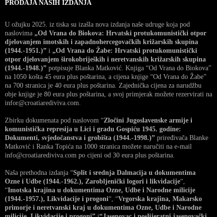
PRODAJA NAŠIH IZDANJA
U ožujku 2025. iz tiska su izašla nova izdanja naše udruge koja pod
naslovima
„Od Vrana do Biokova: Hrvatski protukomunistički otpor
djelovanjem imotskih i zapadnohercegovačkih križarskih skupina
(1944.-1951.)”
i
„Od Vrana do Žabe: Hrvatski protukomunistički
otpor djelovanjem širokobrijeških i neretvanskih križarskih skupina
(1944.-1948.)”
potpisuje Blanka Matković. Knjiga “Od Vrana do Biokova”
na 1050 košta 45 eura plus poštarina, a cijena knjige “Od Vrana do Žabe”
na 700 stranica je 40 eura plus poštarina. Zajednička cijena za narudžbu
obje knjige je 80 eura plus poštarina, a svoj primjerak možete rezervirati na
infor@croatiarediviva.com.
Zbirku dokumenata pod naslovom “
Zločini Jugoslavenske armije i
komunistička represija u Lici i gradu Gospiću 1945. godine:
Dokumenti, svjedočanstva i grobišta (1944.-1998.)”
priređivača Blanke
Matković i Ranka Topića na 1000 stranica možete naručiti na e-mail
info@croatiarediviva.com po cijeni od 30 eura plus poštarina.
Naša prethodna izdanja “
Split i srednja Dalmacija u dokumentima
Ozne i Udbe (1944.-1962.), Zarobljenički logori i likvidacije
“,
“
Imotska krajina u dokumentima Ozne, Udbe i Narodne milicije
(1944.-1957.), Likvidacije i progoni
“, “
Vrgorska krajina, Makarsko
primorje i neretvanski kraj u dokumentima Ozne, Udbe i Narodne
milicije, Likvidacije i progoni”
i
“Jasenovac i poslijeratni jasenovački