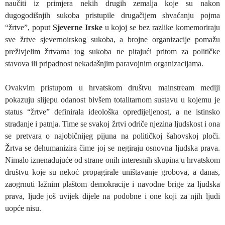
naučiti iz primjera nekih drugih zemalja koje su nakon
dugogodišnjih sukoba pristupile drugačijem shvaćanju pojma
“žrtve”, poput
Sjeverne Irske
u kojoj se bez razlike komemoriraju
sve žrtve sjevernoirskog sukoba, a brojne organizacije pomažu
preživjelim žrtvama tog sukoba ne pitajući pritom za političke
stavova ili pripadnost nekadašnjim paravojnim organizacijama.
Ovakvim pristupom u hrvatskom društvu mainstream mediji
pokazuju slijepu odanost bivšem totalitarnom sustavu u kojemu je
status “žrtve” definirala ideološka opredijeljenost, a ne istinsko
stradanje i patnja. Time se svakoj žrtvi odriče njezina ljudskost i ona
se pretvara o najobičnijeg pijuna na političkoj šahovskoj ploči.
Žrtva se dehumanizira čime joj se negiraju osnovna ljudska prava.
Nimalo iznenađujuće od strane onih interesnih skupina u hrvatskom
društvu koje su nekoć propagirale uništavanje grobova, a danas,
zaogrnuti lažnim plaštom demokracije i navodne brige za ljudska
prava, ljude još uvijek dijele na podobne i one koji za njih ljudi
uopće nisu.