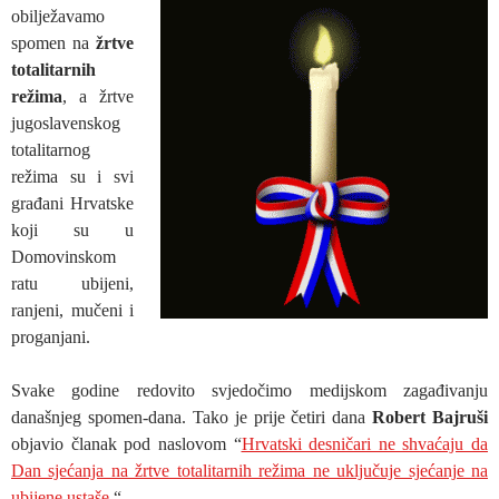
obilježavamo
spomen na
žrtve
totalitarnih
režima
, a žrtve
jugoslavenskog
totalitarnog
režima su i svi
građani Hrvatske
koji su u
Domovinskom
ratu ubijeni,
ranjeni, mučeni i
proganjani.
Svake godine redovito svjedočimo medijskom zagađivanju
današnjeg spomen-dana. Tako je prije četiri dana
Robert Bajruši
objavio članak pod naslovom “
Hrvatski desničari ne shvaćaju da
Dan sjećanja na žrtve totalitarnih režima ne uključuje sjećanje na
ubijene ustaše.
“