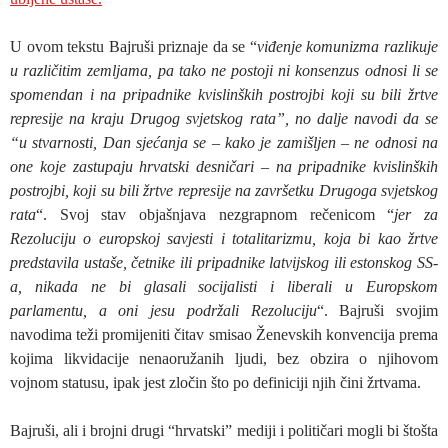
U ovom tekstu Bajruši priznaje da se “
viđenje komunizma razlikuje
u različitim zemljama, pa tako ne postoji ni konsenzus odnosi li se
spomendan i na pripadnike kvislinških postrojbi koji su bili žrtve
represije na kraju Drugog svjetskog rata”, no dalje navodi da se
“u stvarnosti, Dan sjećanja se – kako je zamišljen – ne odnosi na
one koje zastupaju hrvatski desničari – na pripadnike kvislinških
postrojbi, koji su bili žrtve represije na završetku Drugoga svjetskog
rata
“. Svoj stav objašnjava nezgrapnom rečenicom “
jer za
Rezoluciju o europskoj savjesti i totalitarizmu, koja bi kao žrtve
predstavila ustaše, četnike ili pripadnike latvijskog ili estonskog SS-
a, nikada ne bi glasali socijalisti i liberali u Europskom
parlamentu, a oni jesu podržali Rezoluciju
“. Bajruši svojim
navodima teži promijeniti čitav smisao Ženevskih konvencija prema
kojima likvidacije nenaoružanih ljudi, bez obzira o njihovom
vojnom statusu, ipak jest zločin što po definiciji njih čini žrtvama.
Bajruši, ali i brojni drugi “hrvatski” mediji i političari mogli bi štošta