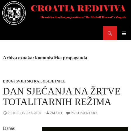
Skoči
do
sadržaja
Pretraži
PRIMAR
IZBORN
Arhiva oznaka: komunistička propaganda
DRUGI SVJETSKI RAT
,
OBLJETNICE
DAN SJEĆANJA NA ŽRTVE
TOTALITARNIH REŽIMA
23. KOLOVOZA 2018.
ZMAJO
26 KOMENTARA
Danas