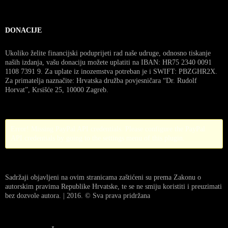
DONACIJE
Ukoliko želite financijski poduprijeti rad naše udruge, odnosno tiskanje
naših izdanja, vašu donaciju možete uplatiti na IBAN: HR75 2340 0091
1108 7391 9. Za uplate iz inozemstva potreban je i SWIFT: PBZGHR2X.
Za primatelja naznačite: Hrvatska družba povjesničara “Dr. Rudolf
Horvat”, Krsišće 25, 10000 Zagreb.
Error! Missing PayPal API credentials. Please configure the PayPal
API credentials by going to the settings menu of this plugin.
Sadržaji objavljeni na ovim stranicama zaštićeni su prema Zakonu o
autorskim pravima Republike Hrvatske, te se ne smiju koristiti i preuzimati
bez dozvole autora. | 2016. © Sva prava pridržana