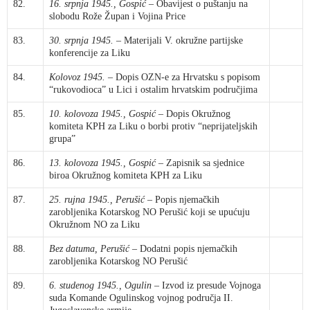
82.
16. srpnja 1945., Gospić
– Obavijest o puštanju na
slobodu Rože Župan i Vojina Price
83.
30. srpnja 1945.
– Materijali V. okružne partijske
konferencije za Liku
84.
Kolovoz 1945.
– Dopis OZN-e za Hrvatsku s popisom
“rukovodioca” u Lici i ostalim hrvatskim područjima
85.
10. kolovoza 1945., Gospić
– Dopis Okružnog
komiteta KPH za Liku o borbi protiv “neprijateljskih
grupa”
86.
13. kolovoza 1945., Gospić
– Zapisnik sa sjednice
biroa Okružnog komiteta KPH za Liku
87.
25. rujna 1945., Perušić
– Popis njemačkih
zarobljenika Kotarskog NO Perušić koji se upućuju
Okružnom NO za Liku
88.
Bez datuma, Perušić
– Dodatni popis njemačkih
zarobljenika Kotarskog NO Perušić
89.
6. studenog 1945., Ogulin
– Izvod iz presude Vojnoga
suda Komande Ogulinskog vojnog područja II.