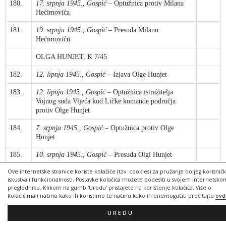
180.
17. srpnja 1945., Gospić
– Optužnica protiv Milana
Hećimovića
181.
19. srpnja 1945., Gospić
– Presuda Milanu
Hećimoviću
OLGA HUNJET, K 7/45
182.
12. lipnja 1945., Gospić
– Izjava Olge Hunjet
183.
12. lipnja 1945., Gospić
– Optužnica istražitelja
Vojnog suda Vijeća kod Ličke komande područja
protiv Olge Hunjet
184.
7. srpnja 1945., Gospić
– Optužnica protiv Olge
Hunjet
185.
10. srpnja 1945., Gospić
– Presuda Olgi Hunjet
Ove internetske stranice koriste kolačiće (tzv. cookies) za pružanje boljeg korisnič
186.
12. srpnja 1945., Gospić
– Potvrda o boravku Olge
iskustva i funkcionalnosti. Postavke kolačića možete podesiti u svojem internetsko
Hunjet u zatvoru OZN-e i logoru
pregledniku. Klikom na gumb 'Uredu' pristajete na korištenje kolačića. Više o
kolačićima i načinu kako ih koristimo te načinu kako ih onemogućiti pročitajte
ovd
187.
17. kolovoza 1945., Gospić
– Molba Olge Hunjet
UREDU
DAVID I OLGA KNEŽEVIĆ, K 36/45