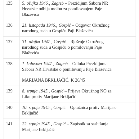
135.
5. ožujka 1946., Zagreb
– Prezidijum Sabora NR
Hrvatske odbija molbu za pomilovanjem Paje
Blaževića
136.
21. listopada 1946., Gospić
– Odgovor Okružnog
narodnog suda u Gospiću Paji Blaževiću
137.
31. ožujka 1947., Gospić
– Rješenje Okružnog
narodnog suda u Gospiću o pomilovanju Paje
Blaževića
138.
1. kolovoza 1947., Zagreb
– Odluka Prezidijuma
Sabora NR Hrvatske o pomilovanju Paje Blaževića
MARIJANA BRKLJAČIĆ, K 26/45
139.
8. srpnja 1945., Gospić
– Prijava Okružnog NO za
Liku protiv Marijane Brkljačić
140.
10. srpnja 1945., Gospić
– Optužnica protiv Marijane
Brkljačić
141.
22. srpnja 1945., Gospić
– Zapisnik sa saslušanja
Marijane Brkljačić