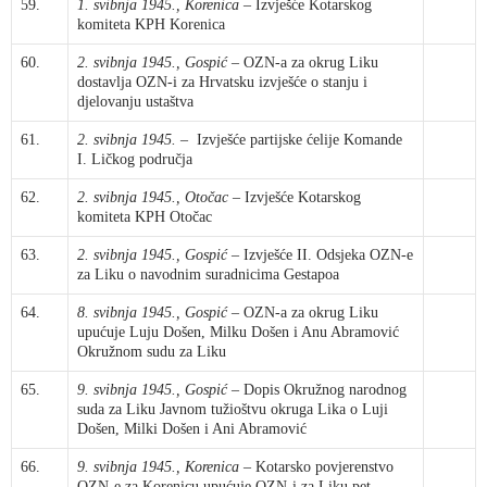
59.
1. svibnja 1945., Korenica
– Izvješće Kotarskog
komiteta KPH Korenica
60.
2. svibnja 1945., Gospić
– OZN-a za okrug Liku
dostavlja OZN-i za Hrvatsku izvješće o stanju i
djelovanju ustaštva
61.
2. svibnja 1945.
– Izvješće partijske ćelije Komande
I. Ličkog područja
62.
2. svibnja 1945., Otočac
– Izvješće Kotarskog
komiteta KPH Otočac
63.
2. svibnja 1945., Gospić
– Izvješće II. Odsjeka OZN-e
za Liku o navodnim suradnicima Gestapoa
64.
8. svibnja 1945., Gospić
– OZN-a za okrug Liku
upućuje Luju Došen, Milku Došen i Anu Abramović
Okružnom sudu za Liku
65.
9. svibnja 1945., Gospić
– Dopis Okružnog narodnog
suda za Liku Javnom tužioštvu okruga Lika o Luji
Došen, Milki Došen i Ani Abramović
66.
9. svibnja 1945., Korenica
– Kotarsko povjerenstvo
OZN-e za Korenicu upućuje OZN-i za Liku pet