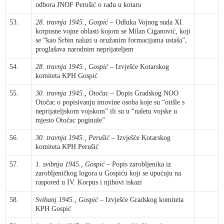
odbora JNOF Perušić o radu u kotaru
53.
28. travnja 1945., Gospić
– Odluka Vojnog suda XI.
korpusne vojne oblasti kojom se Milan Ciganović, koji
se “kao Srbin nalazi u oružanim formacijama ustaša”,
proglašava narodnim neprijateljem
54.
28. travnja 1945., Gospić
– Izvješće Kotarskog
komiteta KPH Gospić
55.
30. travnja 1945., Otočac
– Dopis Gradskog NOO
Otočac o popisivanju imovine osoba koje su “otišle s
neprijateljskom vojskom” ili su u “naletu vojske u
mjesto Otočac poginule”
56.
30. travnja 1945., Perušić
– Izvješće Kotarskog
komiteta KPH Perušić
57.
1. svibnja 1945., Gospić
– Popis zarobljenika iz
zarobljeničkog logora u Gospiću koji se upućuju na
raspored u IV. Korpus i njihovi iskazi
58.
Svibanj 1945., Gospić
– Izvješće Gradskog komiteta
KPH Gospić