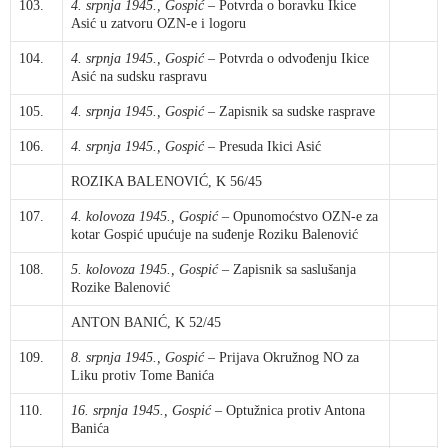
103.
4. srpnja 1945., Gospić
– Potvrda o boravku Ikice
Asić u zatvoru OZN-e i logoru
104.
4. srpnja 1945., Gospić
– Potvrda o odvođenju Ikice
Asić na sudsku raspravu
105.
4. srpnja 1945., Gospić
– Zapisnik sa sudske rasprave
106.
4. srpnja 1945., Gospić
– Presuda Ikici Asić
ROZIKA BALENOVIĆ, K 56/45
107.
4. kolovoza 1945., Gospić
– Opunomoćstvo OZN-e za
kotar Gospić upućuje na suđenje Roziku Balenović
108.
5. kolovoza 1945., Gospić
– Zapisnik sa saslušanja
Rozike Balenović
ANTON BANIĆ, K 52/45
109.
8. srpnja 1945., Gospić
– Prijava Okružnog NO za
Liku protiv Tome Banića
110.
16. srpnja 1945., Gospić
– Optužnica protiv Antona
Banića