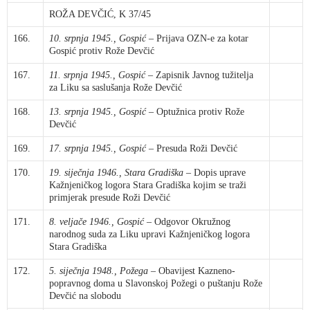
ROŽA DEVČIĆ, K 37/45
166.
10. srpnja 1945., Gospić
– Prijava OZN-e za kotar
Gospić protiv Rože Devčić
167.
11. srpnja 1945., Gospić
– Zapisnik Javnog tužitelja
za Liku sa saslušanja Rože Devčić
168.
13. srpnja 1945., Gospić
– Optužnica protiv Rože
Devčić
169.
17. srpnja 1945., Gospić
– Presuda Roži Devčić
170.
19. siječnja 1946., Stara Gradiška
– Dopis uprave
Kažnjeničkog logora Stara Gradiška kojim se traži
primjerak presude Roži Devčić
171.
8. veljače 1946., Gospić
– Odgovor Okružnog
narodnog suda za Liku upravi Kažnjeničkog logora
Stara Gradiška
172.
5. siječnja 1948., Požega
– Obavijest Kazneno-
popravnog doma u Slavonskoj Požegi o puštanju Rože
Devčić na slobodu