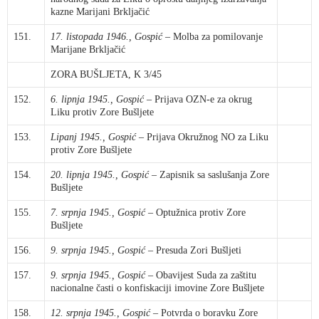
kazne Marijani Brkljačić
151.
17. listopada 1946., Gospić
– Molba za pomilovanje
Marijane Brkljačić
ZORA BUŠLJETA, K 3/45
152.
6. lipnja 1945., Gospić
– Prijava OZN-e za okrug
Liku protiv Zore Bušljete
153.
Lipanj 1945., Gospić
– Prijava Okružnog NO za Liku
protiv Zore Bušljete
154.
20. lipnja 1945., Gospić
– Zapisnik sa saslušanja Zore
Bušljete
155.
7. srpnja 1945., Gospić
– Optužnica protiv Zore
Bušljete
156.
9. srpnja 1945., Gospić
– Presuda Zori Bušljeti
157.
9. srpnja 1945., Gospić
– Obavijest Suda za zaštitu
nacionalne časti o konfiskaciji imovine Zore Bušljete
158.
12. srpnja 1945., Gospić
– Potvrda o boravku Zore