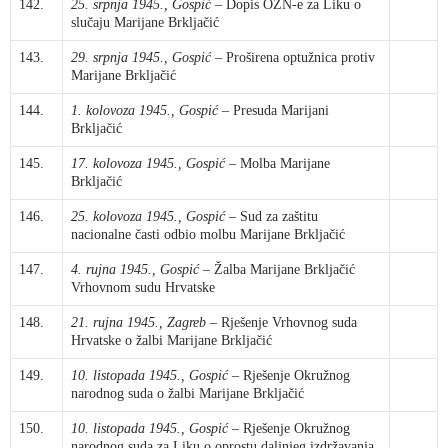
142.
25. srpnja 1945., Gospić
– Dopis OZN-e za Liku o
slučaju Marijane Brkljačić
143.
29. srpnja 1945., Gospić
– Proširena optužnica protiv
Marijane Brkljačić
144.
1. kolovoza 1945., Gospić
– Presuda Marijani
Brkljačić
145.
17. kolovoza 1945., Gospić
– Molba Marijane
Brkljačić
146.
25. kolovoza 1945., Gospić
– Sud za zaštitu
nacionalne časti odbio molbu Marijane Brkljačić
147.
4. rujna 1945., Gospić
– Žalba Marijane Brkljačić
Vrhovnom sudu Hrvatske
148.
21. rujna 1945., Zagreb
– Rješenje Vrhovnog suda
Hrvatske o žalbi Marijane Brkljačić
149.
10. listopada 1945., Gospić
– Rješenje Okružnog
narodnog suda o žalbi Marijane Brkljačić
150.
10. listopada 1945., Gospić
– Rješenje Okružnog
narodnog suda za Liku o oprostu daljnjeg izdržavanja