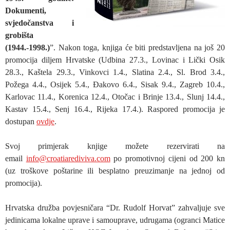
Dokumenti,
svjedočanstva i
grobišta
(1944.-1998.)
”. Nakon toga, knjiga će biti predstavljena na još 20
promocija diljem Hrvatske (Udbina 27.3., Lovinac i Lički Osik
28.3., Kaštela 29.3., Vinkovci 1.4., Slatina 2.4., Sl. Brod 3.4.,
Požega 4.4., Osijek 5.4., Đakovo 6.4., Sisak 9.4., Zagreb 10.4.,
Karlovac 11.4., Korenica 12.4., Otočac i Brinje 13.4., Slunj 14.4.,
Kastav 15.4., Senj 16.4., Rijeka 17.4.). Raspored promocija je
dostupan
ovdje
.
Svoj primjerak knjige možete rezervirati na
email
info@croatiarediviva.com
po promotivnoj cijeni od 200 kn
(uz troškove poštarine ili besplatno preuzimanje na jednoj od
promocija).
Hrvatska družba povjesničara “Dr. Rudolf Horvat” zahvaljuje sve
jedinicama lokalne uprave i samouprave, udrugama (ogranci Matice