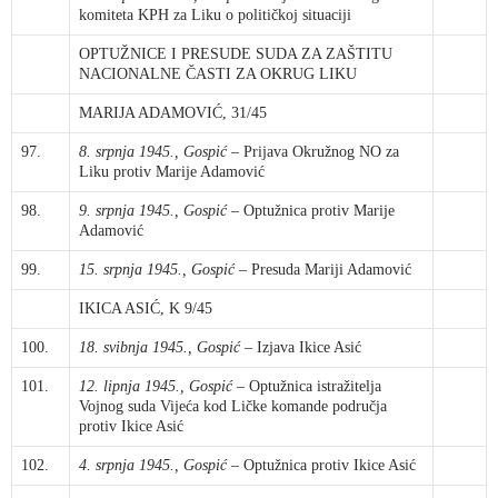
komiteta KPH za Liku o političkoj situaciji
OPTUŽNICE I PRESUDE SUDA ZA ZAŠTITU
NACIONALNE ČASTI ZA OKRUG LIKU
MARIJA ADAMOVIĆ, 31/45
97.
8. srpnja 1945., Gospić
– Prijava Okružnog NO za
Liku protiv Marije Adamović
98.
9. srpnja 1945., Gospić
– Optužnica protiv Marije
Adamović
99.
15. srpnja 1945., Gospić
– Presuda Mariji Adamović
IKICA ASIĆ, K 9/45
100.
18. svibnja 1945., Gospić
– Izjava Ikice Asić
101.
12. lipnja 1945., Gospić
– Optužnica istražitelja
Vojnog suda Vijeća kod Ličke komande područja
protiv Ikice Asić
102.
4. srpnja 1945., Gospić
– Optužnica protiv Ikice Asić