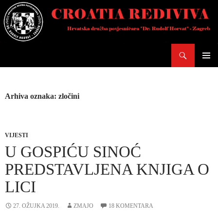
Skoči
do
sadržaja
Pretraži
PRIMAR
IZBORN
Arhiva oznaka: zločini
VIJESTI
U GOSPIĆU SINOĆ
PREDSTAVLJENA KNJIGA O
LICI
27. OŽUJKA 2019.
ZMAJO
18 KOMENTARA