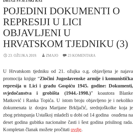
DRUGI SVJETSKI RAT
POJEDINI DOKUMENTI O
REPRESIJI U LICI
OBJAVLJENI U
HRVATSKOM TJEDNIKU (3)
23. OŽUJKA 2019.
ZMAJO
23 KOMENTARA
U Hrvatskom tjedniku od 21. ožujka o.g. objavljena je najava
promocija knjige “
Zločini Jugoslavenske armije i komunistička
represija u Lici i gradu Gospiću 1945. godine: Dokumenti,
svjedočanstva i grobišta (1944.-1998.)
” koautora Blanke
Matković i Ranka Topića. U istom broju objavljeno je i nekoliko
dokumenata iz dosjea Marijane Brkljačić, srednjoškolke koja je
zbog pristupanja Ustaškoj mladeži u dobi od 14 godina osuđena na
deset godina gubitka nacionalne časti i šest godina prisilnog rada.
Kompletan članak možete pročitati
ovdje
.