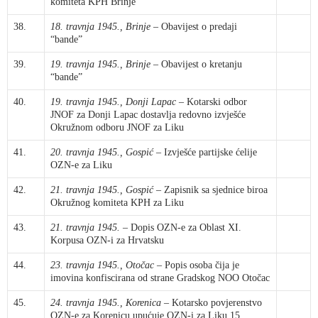
komiteta KPH Brinje
38.
18. travnja 1945., Brinje
– Obavijest o predaji
“bande”
39.
19. travnja 1945., Brinje
– Obavijest o kretanju
“bande”
40.
19. travnja 1945., Donji Lapac
– Kotarski odbor
JNOF za Donji Lapac dostavlja redovno izvješće
Okružnom odboru JNOF za Liku
41.
20. travnja 1945., Gospić
– Izvješće partijske ćelije
OZN-e za Liku
42.
21. travnja 1945., Gospić
– Zapisnik sa sjednice biroa
Okružnog komiteta KPH za Liku
43.
21. travnja 1945.
– Dopis OZN-e za Oblast XI.
Korpusa OZN-i za Hrvatsku
44.
23. travnja 1945., Otočac
– Popis osoba čija je
imovina konfiscirana od strane Gradskog NOO Otočac
45.
24. travnja 1945., Korenica
– Kotarsko povjerenstvo
OZN-e za Korenicu upućuje OZN-i za Liku 15