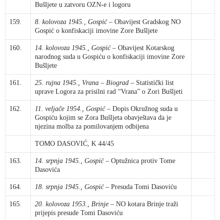
Bušljete u zatvoru OZN-e i logoru
159.
8. kolovoza 1945., Gospić
– Obavijest Gradskog NO
Gospić o konfiskaciji imovine Zore Bušljete
160.
14. kolovoza 1945., Gospić
– Obavijest Kotarskog
narodnog suda u Gospiću o konfiskaciji imovine Zore
Bušljete
161.
25. rujna 1945., Vrana
–
Biograd
– Statistički list
uprave Logora za prisilni rad “Vrana” o Zori Bušljeti
162.
11. veljače 1954., Gospić
– Dopis Okružnog suda u
Gospiću kojim se Zora Bušljeta obavještava da je
njezina molba za pomilovanjem odbijena
TOMO DASOVIĆ, K 44/45
163.
14. srpnja 1945., Gospić
– Optužnica protiv Tome
Dasovića
164.
18. srpnja 1945., Gospić
– Presuda Tomi Dasoviću
165.
20. kolovoza 1953., Brinje
– NO kotara Brinje traži
prijepis presude Tomi Dasoviću