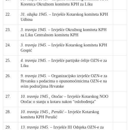
Korenica Okružnom komitetu KPH za Liku
22.
31. ožujka 1945.
– Izvješće Kotarskog komiteta KPH
Udbina
23.
3. travnja 1945.
– Izvješće Okružnog komiteta KPH
za Liku Centralnom komitetu KPH
24.
3. travnja 1945.
– Izvješće Kotarskog komiteta KPH
Gospić
25.
4. travnja 1945.
– Izvješće partijske ćelije OZN-e za
Liku
26.
9. travnja 1945.
– Organizacijsko izvješće OZN-e za
Hrvatsku s podacima o opunomoćenicima OZN-e na
svim područjima Hrvatske
27.
10. travnja 1945., Otočac
– Izvješće Kotarskog NOO
Otočac o stanju u kotaru nakon “oslobođenja”
28.
10. travnja 1945., Perušić
– Izvješće Kotarskog
komiteta KPH Perušić
29.
13. travnja 1945.
– Izvješće III Odsjeka OZN-e za