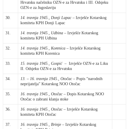
Hrvatsku načelniku OZN-e za Hrvatsku i III. Odsjeku
OZN-e za Jugoslaviju
30.
14. travnja 1945., Donji Lapac
– Izvješće Kotarskog
komiteta KPH Donji Lapac
31.
14. travnja 1945., Udbina
– Izvješće Kotarskog
komiteta KPH Udbina
32.
14. travnja 1945., Korenica
– Izvješće Kotarskog
komiteta KPH Korenica
33.
15. travnja 1945., Gospić
– Izvješće OZN-e za Liku
II. Odsjeku OZN-e za Hrvatsku
34.
13.
–
16. travnja 1945., Otočac
– Popis “narodnih
neprijatelja” Kotarskog NOO Otočac
35.
16. travnja 1945., Otočac
– Dopis Kotarskog NOO
Otočac o zabrani klanja stoke
36.
16. travnja 1945., Otočac
– Izvješće Kotarskog
komiteta KPH Otočac
37.
16. travnja 1945., Brinje
– Izvješće Kotarskog