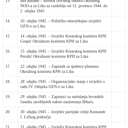
13.
Bez datuma
– Referat Izvršnog odbora Okružnog
NOO-a za Liku za razdoblje od 12. prosinca 1944. do
2. ožujka 1945.
14.
10. ožujka 1945.
– Političko-obavještajno izvješće
OZN-e za Liku
15.
14. ožujka 1945.
– Izvješće Kotarskog komiteta KPH
Gospić Okružnom komitetu KPH za Liku
16.
15. ožujka 1945.
– Izvješće Kotarskog komiteta KPH
Perušić Okružnom komitetu KPH za Liku
17.
22. ožujka 1945.
– Zapisnik sa sjednice plenuma
Okružnog komiteta KPH za Liku
18.
28. ožujka 1945.
– Organizacijsko stanje i izvješće o
radu IV. Odsjeka OZN-e za Liku
19.
29. ožujka 1945.
– Zapisnici sa saslušanja hrvatskih
časnika zarobljenih nakon zauzimanja Bihaća
20.
30. ožujka 1945.
– Izvješće partijske ćelije Komande
I. Ličkog područja
21.
31. ožujka 1945.
– Izvješće Kotarskog komiteta KPH