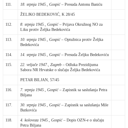
111.
18. srpnja 1945., Gospić
– Presuda Antonu Baniću
ŽELJKO BEDEKOVIĆ, K 28/45
112.
8. srpnja 1945., Gospić
– Prijava Okružnog NO za
Liku protiv Željka Bedekovića
113.
10. srpnja 1945., Gospić
– Optužnica protiv Željka
Bedekovića
114.
14. srpnja 1945., Gospić
– Presuda Željku Bedekoviću
115.
22. veljače 1947., Zagreb
– Odluka Prezidijuma
Sabora NR Hrvatske o slučaju Željka Bedekovića
PETAR BILJAN, 57/45
116.
7. srpnja 1945., Gospić
– Zapisnik sa saslušanja Petra
Biljana
117.
30. srpnja 1945., Gospić
– Zapisnik sa saslušanja Mile
Butkovića
118.
4. kolovoza 1945., Gospić
– Dopis OZN-e o slučaju
Petra Biljana