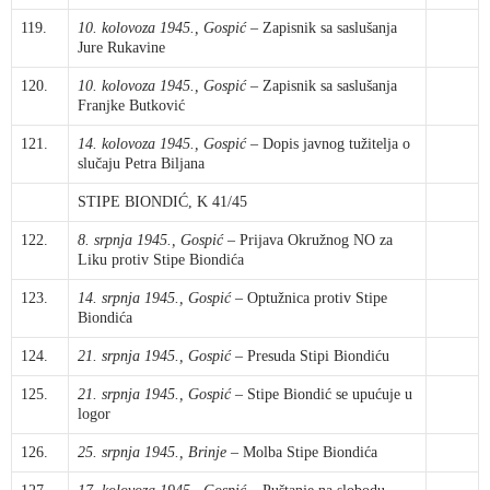
119.
10. kolovoza 1945., Gospić
– Zapisnik sa saslušanja
Jure Rukavine
120.
10. kolovoza 1945., Gospić
– Zapisnik sa saslušanja
Franjke Butković
121.
14. kolovoza 1945., Gospić
– Dopis javnog tužitelja o
slučaju Petra Biljana
STIPE BIONDIĆ, K 41/45
122.
8. srpnja 1945., Gospić
– Prijava Okružnog NO za
Liku protiv Stipe Biondića
123.
14. srpnja 1945., Gospić
– Optužnica protiv Stipe
Biondića
124.
21. srpnja 1945., Gospić
– Presuda Stipi Biondiću
125.
21. srpnja 1945., Gospić
– Stipe Biondić se upućuje u
logor
126.
25. srpnja 1945., Brinje
– Molba Stipe Biondića