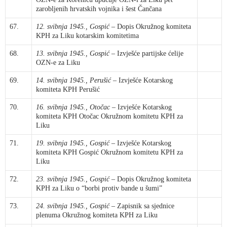
zarobljenih hrvatskih vojnika i šest Čančana
67.
12. svibnja 1945., Gospić
– Dopis Okružnog komiteta
KPH za Liku kotarskim komitetima
68.
13. svibnja 1945., Gospić
– Izvješće partijske ćelije
OZN-e za Liku
69.
14. svibnja 1945., Perušić
– Izvješće Kotarskog
komiteta KPH Perušić
70.
16. svibnja 1945., Otočac
– Izvješće Kotarskog
komiteta KPH Otočac Okružnom komitetu KPH za
Liku
71.
19. svibnja 1945., Gospić
– Izvješće Kotarskog
komiteta KPH Gospić Okružnom komitetu KPH za
Liku
72.
23. svibnja 1945., Gospić
– Dopis Okružnog komiteta
KPH za Liku o “borbi protiv bande u šumi”
73.
24. svibnja 1945., Gospić
– Zapisnik sa sjednice
plenuma Okružnog komiteta KPH za Liku