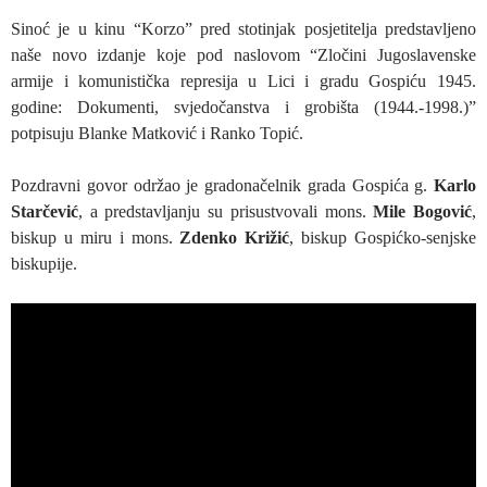
Sinoć je u kinu “Korzo” pred stotinjak posjetitelja predstavljeno
naše novo izdanje koje pod naslovom “Zločini Jugoslavenske
armije i komunistička represija u Lici i gradu Gospiću 1945.
godine: Dokumenti, svjedočanstva i grobišta (1944.-1998.)”
potpisuju Blanke Matković i Ranko Topić.
Pozdravni govor održao je gradonačelnik grada Gospića g.
Karlo
Starčević
, a predstavljanju su prisustvovali mons.
Mile Bogović
,
biskup u miru i mons.
Zdenko Križić
, biskup Gospićko-senjske
biskupije.