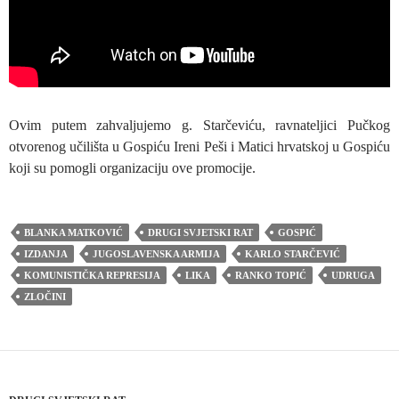
Ovim putem zahvaljujemo g. Starčeviću, ravnateljici Pučkog
otvorenog učilišta u Gospiću Ireni Peši i Matici hrvatskoj u Gospiću
koji su pomogli organizaciju ove promocije.
BLANKA MATKOVIĆ
DRUGI SVJETSKI RAT
GOSPIĆ
IZDANJA
JUGOSLAVENSKA ARMIJA
KARLO STARČEVIĆ
KOMUNISTIČKA REPRESIJA
LIKA
RANKO TOPIĆ
UDRUGA
ZLOČINI