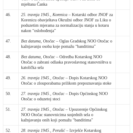
mještana Čanka
46.
25. travnja 1945., Korenica
– Kotarski odbor JNOF za
Korenicu obavještava Okružni odbor JNOF za Liku o
poduzetim mjerama za normalizaciju stanja u kotaru
nakon “oslobođenja”
47.
Bez datuma, Otočac
– Oglas Gradskog NOO Otočac o
kažnjavanju osoba koje pomažu “banditima”
48.
Bez datuma, Otočac
– Odredba Kotarskog NOO
Otočac o zabrani odlaska pravoslavnog stanovništva u
katolička sela
49.
26. travnja 1945., Otočac
– Dopis Kotarskog NOO
Otočac o zlouporabama prilikom prepoznavanja stoke
50.
27. travnja 1945., Otočac
– Dopis Općinskog NOO
Otočac o oduzetoj stoci
51.
27. travnja 1945., Otočac
– Upozorenje Općinskog
NOO Otočac stanovnicima susjednih sela o
kažnjavanju onih koji pomažu “banditima”
52.
28. travnja 1945., Perušić
– Izvješće Kotarskog