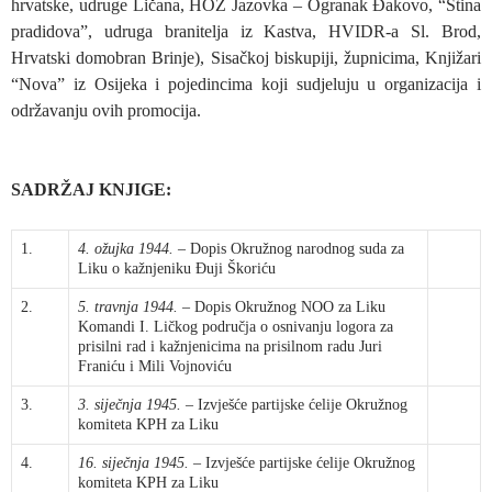
hrvatske, udruge Ličana, HOZ Jazovka – Ogranak Đakovo, “Stina
pradidova”, udruga branitelja iz Kastva, HVIDR-a Sl. Brod,
Hrvatski domobran Brinje), Sisačkoj biskupiji, župnicima, Knjižari
“Nova” iz Osijeka i pojedincima koji sudjeluju u organizacija i
održavanju ovih promocija.
SADRŽAJ KNJIGE:
1.
4. ožujka 1944.
– Dopis Okružnog narodnog suda za
Liku o kažnjeniku Đuji Škoriću
2.
5. travnja 1944.
– Dopis Okružnog NOO za Liku
Komandi I. Ličkog područja o osnivanju logora za
prisilni rad i kažnjenicima na prisilnom radu Juri
Franiću i Mili Vojnoviću
3.
3. siječnja 1945.
– Izvješće partijske ćelije Okružnog
komiteta KPH za Liku
4.
16. siječnja 1945.
– Izvješće partijske ćelije Okružnog
komiteta KPH za Liku