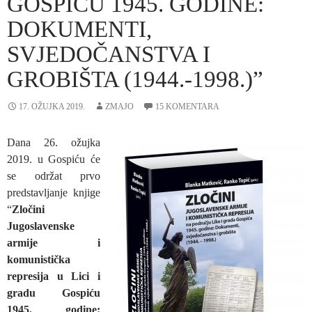
GOSPIĆU 1945. GODINE:
DOKUMENTI,
SVJEDOČANSTVA I
GROBIŠTA (1944.-1998.)”
17. OŽUJKA 2019.
ZMAJO
15 KOMENTARA
Dana 26. ožujka
2019. u Gospiću će
se održat prvo
predstavljanje knjige
“
Zločini
Jugoslavenske
armije i
komunistička
represija u Lici i
gradu Gospiću
1945. godine: