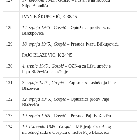
127.
17. kolovoza 1945., Gospić
– Puštanje na slobodu
Stipe Biondića
IVAN BIŠKUPOVIĆ, K 38/45
128.
14. srpnja 1945., Gospić
– Optužnica protiv Ivana
Biškupovića
129.
18. srpnja 1945., Gospić
– Presuda Ivanu Biškupoviću
PAJO BLAŽEVIĆ, K 24/45
130.
4. srpnja 1945., Gospić
– OZN-a za Liku upućuje
Paju Blaževića na suđenje
131.
7. srpnja 1945., Gospić
– Zapisnik sa saslušanja Paje
Blaževića
132.
12. srpnja 1945., Gospić
– Optužnica protiv Paje
Blaževića
133.
19. srpnja 1945., Gospić
– Presuda Paji Blaževiću
134.
19. listopada 1945., Gospić
– Mišljenje Okružnog
narodnog suda u Gospiću o molbi Paje Blaževića