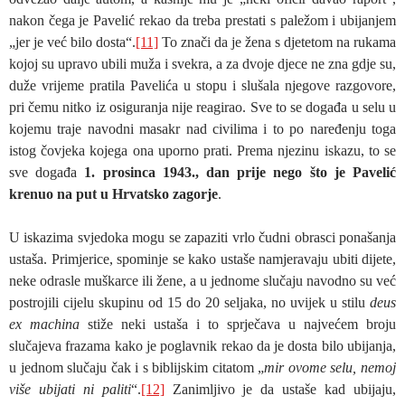
nakon čega je Pavelić rekao da treba prestati s paležom i ubijanjem
„jer je već bilo dosta“.
[11]
To znači da je žena s djetetom na rukama
kojoj su upravo ubili muža i svekra, a za dvoje djece ne zna gdje su,
duže vrijeme pratila Pavelića u stopu i slušala njegove razgovore,
pri čemu nitko iz osiguranja nije reagirao. Sve to se događa u selu u
kojemu traje navodni masakr nad civilima i to po naređenju toga
istog čovjeka kojega ona uporno prati. Prema njezinu iskazu, to se
sve događa
1. prosinca 1943., dan prije nego što je Pavelić
krenuo na put u Hrvatsko zagorje
.
U iskazima svjedoka mogu se zapaziti vrlo čudni obrasci ponašanja
ustaša. Primjerice, spominje se kako ustaše namjeravaju ubiti dijete,
neke odrasle muškarce ili žene, a u jednome slučaju navodno su već
postrojili cijelu skupinu od 15 do 20 seljaka, no uvijek u stilu
deus
ex machina
stiže neki ustaša i to sprječava u najvećem broju
slučajeva frazama kako je poglavnik rekao da je dosta bilo ubijanja,
u jednom slučaju čak i s biblijskim citatom „
mir ovome selu, nemoj
više ubijati ni paliti
“.
[12]
Zanimljivo je da ustaše kad ubijaju,