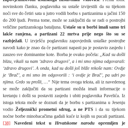
novinskom članku, poglavnika su ustaše izvijestili da su tijekom
noći sve do četiri sata u jutro vodili borbu s partizanima u jačini 150
do 200 ljudi. Prema tome, može se zaključiti da se radi o postrojbi
veličine partizanskoga bataljuna.
Ustaše su u borbi imali samo tri
lakše ranjena, a partizani 22 mrtva prije nego što su se
razbježali
. U izvješću poglavniku zapovjednik ustaške postrojbe
navodi kako je znao da će partizani napasti pa je postavio zasjedu i
zauzeo sve dominantne kote. Borba je ovako počela:
„Kad su došli
blizu, vikali su nam ‘zdravo drugovi’, a i mi smo njima odgovarali:
‘zdravo drugovi’. A onda, kad su došli još bliže rekoše nam: Ovdje
je ‘Brač’, a mi smo im odgovorili : ‘i ovdje je Brač’, pa udri po
njima. Grdo su prošli, …“
Nije tema ovoga teksta, ali iz navedenog
se može zaključiti da su partizani možda imali informacije o
kretanju i došli su postaviti zasjedu i ubiti poglavnika Pavelića. Iz
istoga teksta može se doznati da je borbu s partizanima u Jesenju
vodio
Željeznički prometni sdrug, a ne PTS
i da su tijekom
noćne borbe minobacačima gađali kuće iz kojih su pucali partizani.
[38]
Navedeni tekst u
Hrvatskome narodu
opremljen je