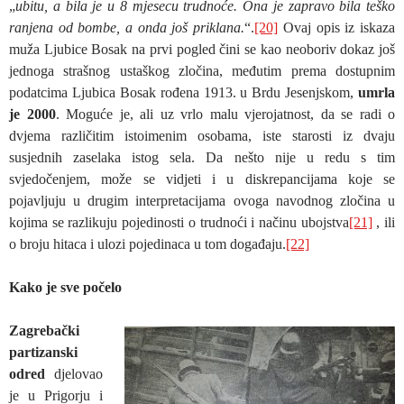
„
ubitu, a bila je u 8 mjesecu trudnoće. Ona je zapravo bila teško
ranjena od bombe, a onda još priklana.
“.
[20]
Ovaj opis iz iskaza
muža Ljubice Bosak na prvi pogled čini se kao neoboriv dokaz još
jednoga strašnog ustaškog zločina, međutim prema dostupnim
podatcima Ljubica Bosak rođena 1913. u Brdu Jesenjskom,
umrla
je 2000
. Moguće je, ali uz vrlo malu vjerojatnost, da se radi o
dvjema različitim istoimenim osobama, iste starosti iz dvaju
susjednih zaselaka istog sela. Da nešto nije u redu s tim
svjedočenjem, može se vidjeti i u diskrepancijama koje se
pojavljuju u drugim interpretacijama ovoga navodnog zločina u
kojima se razlikuju pojedinosti o trudnoći i načinu ubojstva
[21]
, ili
o broju hitaca i ulozi pojedinaca u tom događaju.
[22]
Kako je sve počelo
Zagrebački
partizanski
odred
djelovao
je u Prigorju i