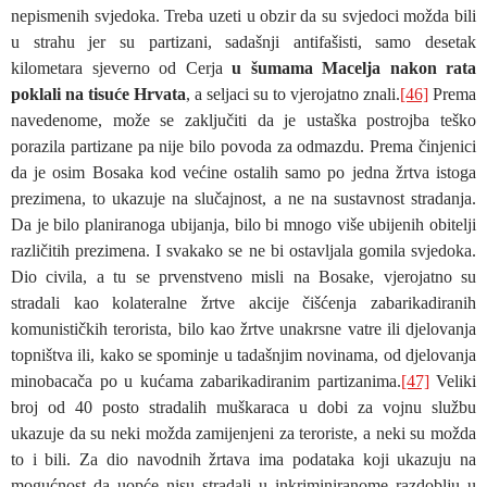
nepismenih svjedoka. Treba uzeti u obzir da su svjedoci možda bili
u strahu jer su partizani, sadašnji antifašisti, samo desetak
kilometara sjeverno od Cerja
u šumama Macelja nakon rata
poklali na tisuće Hrvata
, a seljaci su to vjerojatno znali.
[46]
Prema
navedenome, može se zaključiti da je ustaška postrojba teško
porazila partizane pa nije bilo povoda za odmazdu. Prema činjenici
da je osim Bosaka kod većine ostalih samo po jedna žrtva istoga
prezimena, to ukazuje na slučajnost, a ne na sustavnost stradanja.
Da je bilo planiranoga ubijanja, bilo bi mnogo više ubijenih obitelji
različitih prezimena. I svakako se ne bi ostavljala gomila svjedoka.
Dio civila, a tu se prvenstveno misli na Bosake, vjerojatno su
stradali kao kolateralne žrtve akcije čišćenja zabarikadiranih
komunističkih terorista, bilo kao žrtve unakrsne vatre ili djelovanja
topništva ili, kako se spominje u tadašnjim novinama, od djelovanja
minobacača po u kućama zabarikadiranim partizanima.
[47]
Veliki
broj od 40 posto stradalih muškaraca u dobi za vojnu službu
ukazuje da su neki možda zamijenjeni za teroriste, a neki su možda
to i bili. Za dio navodnih žrtava ima podataka koji ukazuju na
mogućnost da uopće nisu stradali u inkriminiranome razdoblju u