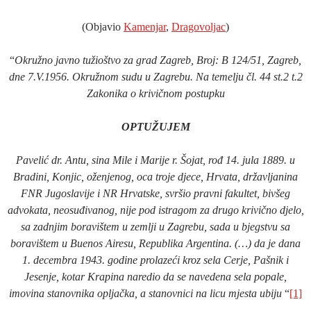
(Objavio
Kamenjar
,
Dragovoljac
)
“
Okružno javno tužioštvo za grad Zagreb, Broj: B 124/51, Zagreb,
dne 7.V.1956. Okružnom sudu u Zagrebu. Na temelju čl. 44 st.2 t.2
Zakonika o krivičnom postupku
OPTUŽUJEM
Pavelić dr. Antu, sina Mile i Marije r. Šojat, rođ 14. jula 1889. u
Bradini, Konjic, oženjenog, oca troje djece, Hrvata, državljanina
FNR Jugoslavije i NR Hrvatske, svršio pravni fakultet, bivšeg
advokata, neosuđivanog, nije pod istragom za drugo krivično djelo,
sa zadnjim boravištem u zemlji u Zagrebu, sada u bjegstvu sa
boravištem u Buenos Airesu, Republika Argentina. (…) da je dana
1. decembra 1943. godine prolazeći kroz sela Cerje, Pašnik i
Jesenje, kotar Krapina naredio da se navedena sela popale,
imovina stanovnika opljačka, a stanovnici na licu mjesta ubiju
“
[1]