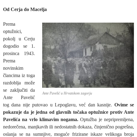
Od Cerja do Macelja
Prema
optužnici,
pokolj u Cerju
dogodio se 1.
prosinca 1943.
Prema
novinskim
člancima iz toga
razdoblja može
se zaključiti da
Ante Pavelić u Hrvatskom zagorju
Ante Pavelić
tog dana nije putovao u Lepoglavu, već dan kasnije.
Ovime se
pokazuje da je jedna od glavnih točaka optužnice protiv Ante
Pavelića na vrlo klimavim nogama.
Optužba je nepripremljena,
nedorečena, manjkavih ili nedostatnih dokaza, činjenično pogrešna,
oslanja se na sumnjive, moguće frizirane iskaze velikoga broja