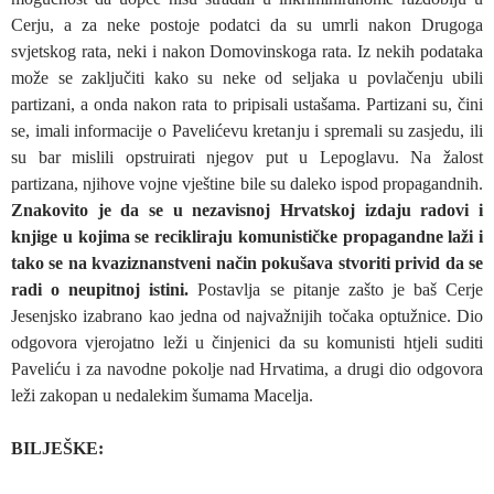
Cerju, a za neke postoje podatci da su umrli nakon Drugoga
svjetskog rata, neki i nakon Domovinskoga rata. Iz nekih podataka
može se zaključiti kako su neke od seljaka u povlačenju ubili
partizani, a onda nakon rata to pripisali ustašama. Partizani su, čini
se, imali informacije o Pavelićevu kretanju i spremali su zasjedu, ili
su bar mislili opstruirati njegov put u Lepoglavu. Na žalost
partizana, njihove vojne vještine bile su daleko ispod propagandnih.
Znakovito je da se u nezavisnoj Hrvatskoj izdaju radovi i
knjige u kojima se recikliraju komunističke propagandne laži i
tako se na kvaziznanstveni način pokušava stvoriti privid da se
radi o neupitnoj istini.
Postavlja se pitanje zašto je baš Cerje
Jesenjsko izabrano kao jedna od najvažnijih točaka optužnice. Dio
odgovora vjerojatno leži u činjenici da su komunisti htjeli suditi
Paveliću i za navodne pokolje nad Hrvatima, a drugi dio odgovora
leži zakopan u nedalekim šumama Macelja.
BILJEŠKE: