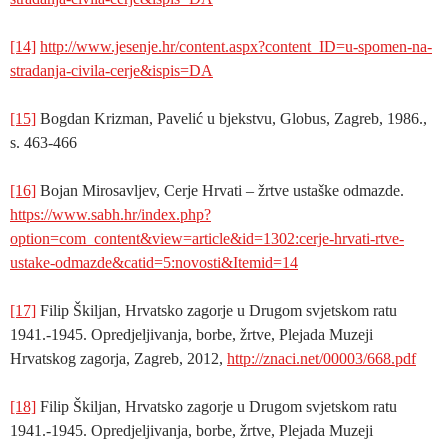
[14]
http://www.jesenje.hr/content.aspx?content_ID=u-spomen-na-
stradanja-civila-cerje&ispis=DA
[15]
Bogdan Krizman, Pavelić u bjekstvu, Globus, Zagreb, 1986.,
s. 463-466
[16]
Bojan Mirosavljev, Cerje Hrvati – žrtve ustaške odmazde.
https://www.sabh.hr/index.php?
option=com_content&view=article&id=1302:cerje-hrvati-rtve-
ustake-odmazde&catid=5:novosti&Itemid=14
[17]
Filip Škiljan, Hrvatsko zagorje u Drugom svjetskom ratu
1941.-1945. Opredjeljivanja, borbe, žrtve, Plejada Muzeji
Hrvatskog zagorja, Zagreb, 2012,
http://znaci.net/00003/668.pdf
[18]
Filip Škiljan, Hrvatsko zagorje u Drugom svjetskom ratu
1941.-1945. Opredjeljivanja, borbe, žrtve, Plejada Muzeji