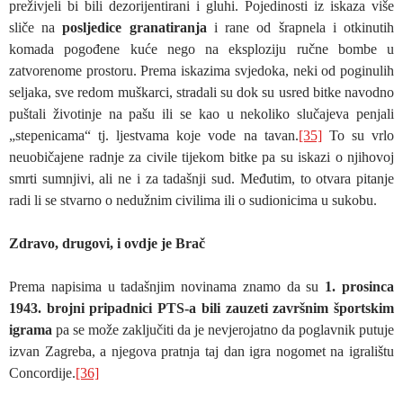
preživjeli bi bili dezorijentirani i gluhi. Pojedinosti iz iskaza više
sliče na
posljedice granatiranja
i rane od šrapnela i otkinutih
komada pogođene kuće nego na eksploziju ručne bombe u
zatvorenome prostoru. Prema iskazima svjedoka, neki od poginulih
seljaka, sve redom muškarci, stradali su dok su usred bitke navodno
puštali životinje na pašu ili se kao u nekoliko slučajeva penjali
„stepenicama“ tj. ljestvama koje vode na tavan.
[35]
To su vrlo
neuobičajene radnje za civile tijekom bitke pa su iskazi o njihovoj
smrti sumnjivi, ali ne i za tadašnji sud. Međutim, to otvara pitanje
radi li se stvarno o nedužnim civilima ili o sudionicima u sukobu.
Zdravo, drugovi, i ovdje je Brač
Prema napisima u tadašnjim novinama znamo da su
1. prosinca
1943. brojni pripadnici PTS-a bili zauzeti završnim športskim
igrama
pa se može zaključiti da je nevjerojatno da poglavnik putuje
izvan Zagreba, a njegova pratnja taj dan igra nogomet na igralištu
Concordije.
[36]