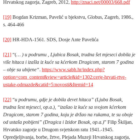
Hrvatskog zagorja, Zagreb, 2012,
http://znaci.net/00003/668.pdf
[19]
Bogdan Krizman, Pavelić u bjekstvu, Globus, Zagreb, 1986.,
s. 464-466
[20]
HR-HDA-1561. SDS, Dosje Ante Pavelića
[21]
“(
… ) u podrumu , Ljubica Bosak, trudna šet mjeseci dobila je
više hitaca i izašla iz kuće sa kćerkom Dragicom, starom 7 godina
– obje su ubijene“
.
https://www.sabh.hr/index.php?
option=com_content&view=article&id=1302:cerje-hrvati-rtve-
ustake-odmazde&catid=5:novosti&Itemid=14
[22]
“
u podrumu, gdje je dobila devet hitaca” (Ljuba Bosak,
trudna šest mjeseci, op.a.), “izašao iz kuće sa svojom kćerkom
Dragicom, starom 7 godina, koju je držao na rukama, te su oboje
od ustaša pobijeni” (Dragica i Izidor Bosak, op.a.)
” Filip Škiljan,
Hrvatsko zagorje u Drugom svjetskom ratu 1941.-1945.
Opredjeljivanja, borbe, žrtve, Plejada Muzeji Hrvatskog zagorja,