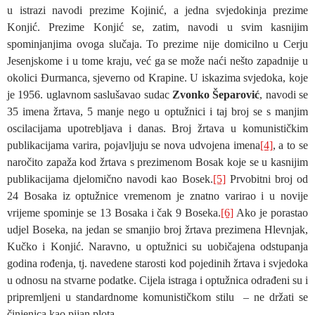
u istrazi navodi prezime Kojinić, a jedna svjedokinja prezime
Konjić. Prezime Konjić se, zatim, navodi u svim kasnijim
spominjanjima ovoga slučaja. To prezime nije domicilno u Cerju
Jesenjskome i u tome kraju, već ga se može naći nešto zapadnije u
okolici Đurmanca, sjeverno od Krapine. U iskazima svjedoka, koje
je 1956. uglavnom saslušavao sudac
Zvonko Šeparović
, navodi se
35 imena žrtava, 5 manje nego u optužnici i taj broj se s manjim
oscilacijama upotrebljava i danas. Broj žrtava u komunističkim
publikacijama varira, pojavljuju se nova udvojena imena
[4]
, a to se
naročito zapaža kod žrtava s prezimenom Bosak koje se u kasnijim
publikacijama djelomično navodi kao Bosek.
[5]
Prvobitni broj od
24 Bosaka iz optužnice vremenom je znatno varirao i u novije
vrijeme spominje se 13 Bosaka i čak 9 Boseka.
[6]
Ako je porastao
udjel Boseka, na jedan se smanjio broj žrtava prezimena Hlevnjak,
Kučko i Konjić. Naravno, u optužnici su uobičajena odstupanja
godina rođenja, tj. navedene starosti kod pojedinih žrtava i svjedoka
u odnosu na stvarne podatke. Cijela istraga i optužnica odrađeni su i
pripremljeni u standardnome komunističkom stilu – ne držati se
činjenica kao pijan plota.