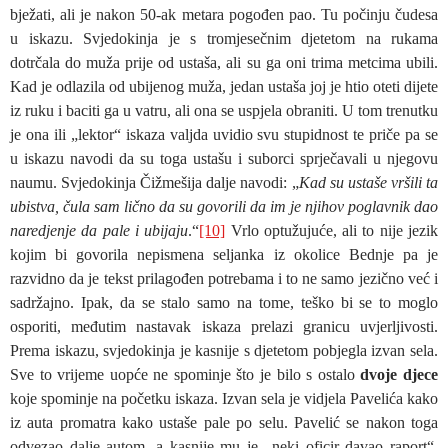
bježati, ali je nakon 50-ak metara pogođen pao. Tu počinju čudesa
u iskazu. Svjedokinja je s tromjesečnim djetetom na rukama
dotrčala do muža prije od ustaša, ali su ga oni trima metcima ubili.
Kad je odlazila od ubijenog muža, jedan ustaša joj je htio oteti dijete
iz ruku i baciti ga u vatru, ali ona se uspjela obraniti. U tom trenutku
je ona ili „lektor“ iskaza valjda uvidio svu stupidnost te priče pa se
u iskazu navodi da su toga ustašu i suborci sprječavali u njegovu
naumu. Svjedokinja Čižmešija dalje navodi: „
Kad su ustaše vršili ta
ubistva, čula sam lično da su govorili da im je njihov poglavnik dao
naredjenje da pale i ubijaju
.“
[10]
Vrlo optužujuće, ali to nije jezik
kojim bi govorila nepismena seljanka iz okolice Bednje pa je
razvidno da je tekst prilagođen potrebama i to ne samo jezično već i
sadržajno. Ipak, da se stalo samo na tome, teško bi se to moglo
osporiti, međutim nastavak iskaza prelazi granicu uvjerljivosti.
Prema iskazu, svjedokinja je kasnije s djetetom pobjegla izvan sela.
Sve to vrijeme uopće ne spominje što je bilo s ostalo
dvoje djece
koje spominje na početku iskaza. Izvan sela je vidjela Pavelića kako
iz auta promatra kako ustaše pale po selu. Pavelić se nakon toga
odvezao dalje autom, a kasnije mu je „neki oficir davao raport“,