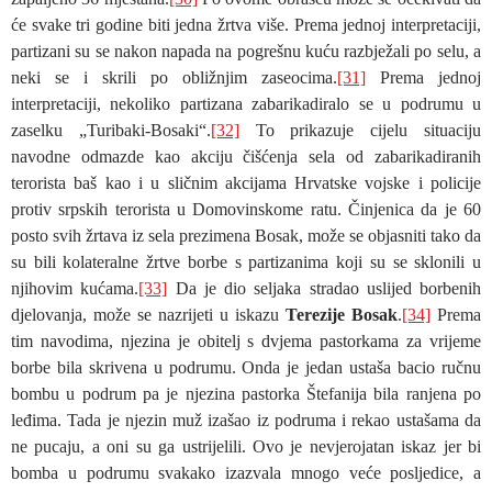
će svake tri godine biti jedna žrtva više. Prema jednoj interpretaciji,
partizani su se nakon napada na pogrešnu kuću razbježali po selu, a
neki se i skrili po obližnjim zaseocima.
[31]
Prema jednoj
interpretaciji, nekoliko partizana zabarikadiralo se u podrumu u
zaselku „Turibaki-Bosaki“.
[32]
To prikazuje cijelu situaciju
navodne odmazde kao akciju čišćenja sela od zabarikadiranih
terorista baš kao i u sličnim akcijama Hrvatske vojske i policije
protiv srpskih terorista u Domovinskome ratu. Činjenica da je 60
posto svih žrtava iz sela prezimena Bosak, može se objasniti tako da
su bili kolateralne žrtve borbe s partizanima koji su se sklonili u
njihovim kućama.
[33]
Da je dio seljaka stradao uslijed borbenih
djelovanja, može se nazrijeti u iskazu
Terezije Bosak
.
[34]
Prema
tim navodima, njezina je obitelj s dvjema pastorkama za vrijeme
borbe bila skrivena u podrumu. Onda je jedan ustaša bacio ručnu
bombu u podrum pa je njezina pastorka Štefanija bila ranjena po
leđima. Tada je njezin muž izašao iz podruma i rekao ustašama da
ne pucaju, a oni su ga ustrijelili. Ovo je nevjerojatan iskaz jer bi
bomba u podrumu svakako izazvala mnogo veće posljedice, a