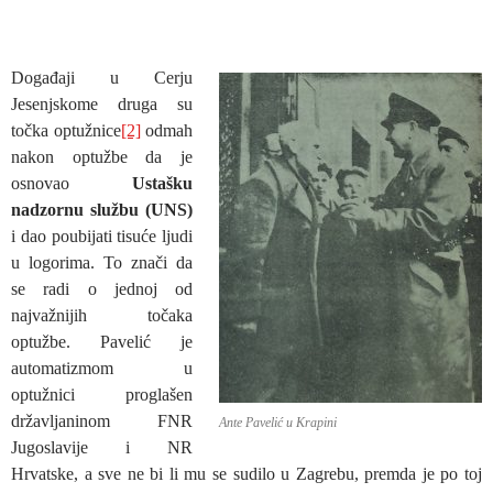
Događaji u Cerju
Jesenjskome druga su
točka optužnice
[2]
odmah
nakon optužbe da je
osnovao
Ustašku
nadzornu službu (UNS)
i dao poubijati tisuće ljudi
u logorima. To znači da
se radi o jednoj od
najvažnijih točaka
optužbe. Pavelić je
automatizmom u
optužnici proglašen
državljaninom FNR
Ante Pavelić u Krapini
Jugoslavije i NR
Hrvatske, a sve ne bi li mu se sudilo u Zagrebu, premda je po toj