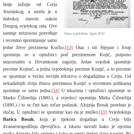
linije južnije od Cerja
Jesenjskog, a umrla je u
dubokoj starosti nakon
Drugog svjetskog rata. Ove
sumnje neizravno potvrđuje
Iskaz svjedokinje Agate Brlić
i recentno spominjanje samo
jedne žrtve prezimena Kučko.
[13]
Otac i sin Stjepan i Josip
spominju se u optužnici pod prezimenom Kojić, potpuno
nepoznatim u Hrvatskome zagorju. Jedan svjedok spominje
prezime Kojinić, a jedna svjedokinja prezime Konjić, a to prezime
se spominje u većini novijih tekstova o događajima u Cerju. Od
nekadašnjih dviju žrtava prezimena Konjić u recentnim prilikama
spominje se samo jedna.
[14]
U iskazima i optužnici spominje se
Marko Čižmešija (1880.), a svjedoci spominju Mirka Čižmešija
(1880.) i to se čini kao točan podatak. Alojzija Bosak poseban je
slučaj. U optužnici se spominje kao da je muško.
[15]
Svjedokinja
Barica Bosak
, koja je tijekom događaja u Cerju bila
dvanaestogodišnja djevojčica, u iskazu navodi kako je njezina
majka Alojzija bila ranjena i kako je umrla tjedan dana kasnije. Po