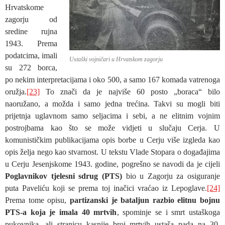
Hrvatskome
zagorju od
sredine rujna
1943. Prema
podatcima, imali
Ustaški vojničari u Hrvatskom zagorju
su 272 borca,
po nekim interpretacijama i oko 500, a samo 167 komada vatrenoga
oružja.
[23]
To znači da je najviše 60 posto „boraca“ bilo
naoružano, a možda i samo jedna trećina. Takvi su mogli biti
prijetnja uglavnom samo seljacima i sebi, a ne elitnim vojnim
postrojbama kao što se može vidjeti u slučaju Cerja. U
komunističkim publikacijama opis borbe u Cerju više izgleda kao
opis želja nego kao stvarnost. U tekstu Vlade Stopara o događajima
u Cerju Jesenjskome 1943. godine, pogrešno se navodi da je cijeli
Poglavnikov tjelesni sdrug (PTS)
bio u Zagorju za osiguranje
puta Paveliću koji se prema toj inačici vraćao iz Lepoglave.
[24]
Prema tome opisu,
partizanski je bataljun razbio elitnu bojnu
PTS-a koja je imala 40 mrtvih
, spominje se i smrt ustaškoga
pukovnika, ali stranicu kasnije broj mrtvih ustaša pada na 30.