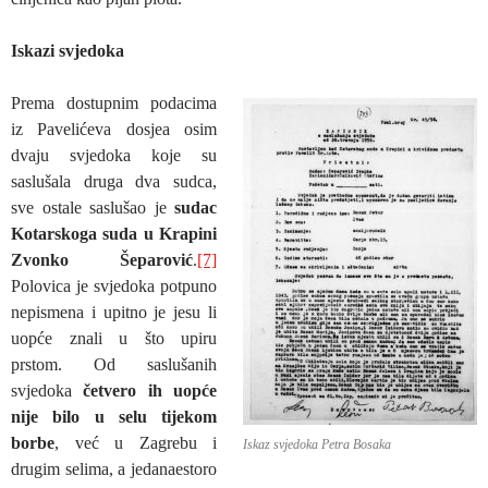
Iskazi svjedoka
Prema dostupnim podacima
iz Pavelićeva dosjea osim
dvaju svjedoka koje su
saslušala druga dva sudca,
sve ostale saslušao je
sudac
Kotarskoga suda u Krapini
Zvonko Šeparović
.
[7]
Polovica je svjedoka potpuno
nepismena i upitno je jesu li
uopće znali u što upiru
prstom. Od saslušanih
svjedoka
četvero ih uopće
nije bilo u selu tijekom
borbe
, već u Zagrebu i
Iskaz svjedoka Petra Bosaka
drugim selima, a jedanaestoro