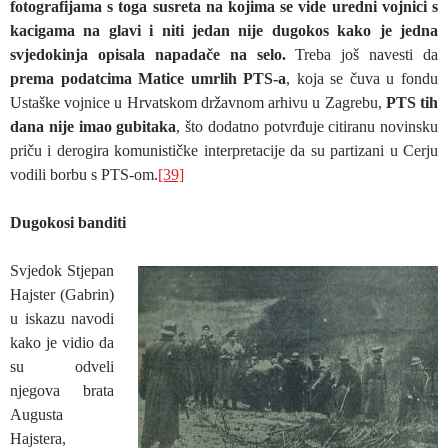
fotografijama s toga susreta na kojima se vide uredni vojnici s
kacigama na glavi i niti jedan nije dugokos kako je jedna
svjedokinja opisala napadače na selo.
Treba još navesti da
prema podatcima Matice umrlih PTS-a
, koja se čuva u fondu
Ustaške vojnice u Hrvatskom državnom arhivu u Zagrebu,
PTS tih
dana nije imao gubitaka
, što dodatno potvrđuje citiranu novinsku
priču i derogira komunističke interpretacije da su partizani u Cerju
vodili borbu s PTS-om.
[39]
Dugokosi banditi
Svjedok Stjepan
Hajster (Gabrin)
u iskazu navodi
kako je vidio da
su odveli
njegova brata
Augusta
Hajstera,