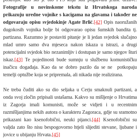
Fotografije u novinskome tekstu iz Hrvatskoga naroda
prikazuju uredne vojnike s kacigama na glavama i također ne
odgovaraju opisu svjedokinje Agate Brlić
.
[42]
Opis naoružanih
dugokosih vojnika bolje bi odgovarao opisu šumskih bandita tj.
partizana. Razumno je postaviti pitanje je li jedan svjedok slučajno
mlad umro samo dva mjeseca nakon iskaza u istrazi, a drugi
potencijalni svjedok bio nezanimljiv i dostupan je samo njegov šturi
iskaz.
[43]
Te pojedinosti bude sumnju u službenu komunističku
inačicu događaja. Kao da se dobro pazilo da se ne potkopaju
temelji optužbe koja se pripremala, ali nikada nije realizirana.
Ne treba čuditi ako su dio seljaka u Cerju smaknuli partizani, a
onda svoj zločin pripisali ustašama. Kakvo su mišljenje o Hrvatima
iz Zagorja imali komunisti, može se vidjeti i u recentnim
razmišljanjima nekih autora o karakteru Zagoraca, gdje su sramotno
prikazani kao ksenofobični, neuki pijanci.
[44]
Ksenofobični su
valjda zato što nisu bespogovorno htjeli slijediti stevane, ljubane i
jovice u ubijanju Hrvata.
[45]