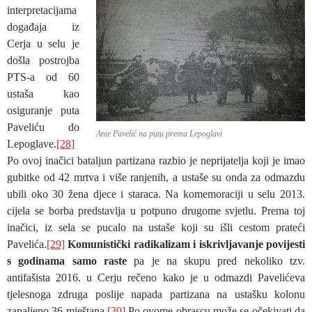
interpretacijama
događaja iz
Cerja u selu je
došla postrojba
PTS-a od 60
ustaša kao
osiguranje puta
Paveliću do
Ante Pavelić na putu prema Lepoglavi
Lepoglave.
[28]
Po ovoj inačici bataljun partizana razbio je neprijatelja koji je imao
gubitke od 42 mrtva i više ranjenih, a ustaše su onda za odmazdu
ubili oko 30 žena djece i staraca. Na komemoraciji u selu 2013.
cijela se borba predstavlja u potpuno drugome svjetlu. Prema toj
inačici, iz sela se pucalo na ustaše koji su išli cestom prateći
Pavelića.
[29]
Komunistički radikalizam i iskrivljavanje povijesti
s godinama samo raste
pa je na skupu pred nekoliko tzv.
antifašista 2016. u Cerju rečeno kako je u odmazdi Pavelićeva
tjelesnoga zdruga poslije napada partizana na ustašku kolonu
zapaljeno 36 mještana.
[30]
Po ovome obrascu može se očekivati da