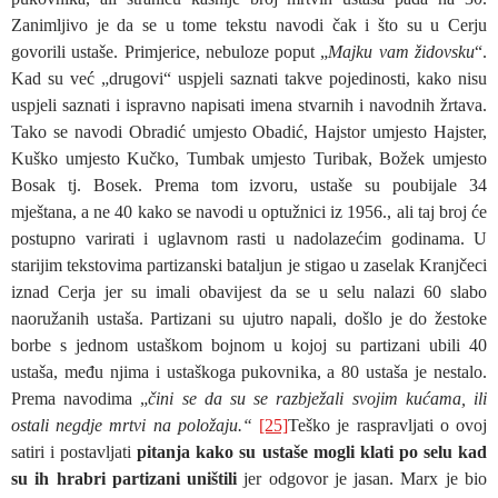
Zanimljivo je da se u tome tekstu navodi čak i što su u Cerju
govorili ustaše. Primjerice, nebuloze poput „
Majku vam židovsku
“.
Kad su već „drugovi“ uspjeli saznati takve pojedinosti, kako nisu
uspjeli saznati i ispravno napisati imena stvarnih i navodnih žrtava.
Tako se navodi Obradić umjesto Obadić, Hajstor umjesto Hajster,
Kuško umjesto Kučko, Tumbak umjesto Turibak, Božek umjesto
Bosak tj. Bosek. Prema tom izvoru, ustaše su poubijale 34
mještana, a ne 40 kako se navodi u optužnici iz 1956., ali taj broj će
postupno varirati i uglavnom rasti u nadolazećim godinama. U
starijim tekstovima partizanski bataljun je stigao u zaselak Kranjčeci
iznad Cerja jer su imali obavijest da se u selu nalazi 60 slabo
naoružanih ustaša. Partizani su ujutro napali, došlo je do žestoke
borbe s jednom ustaškom bojnom u kojoj su partizani ubili 40
ustaša, među njima i ustaškoga pukovnika, a 80 ustaša je nestalo.
Prema navodima „
čini se da su se razbježali svojim kućama, ili
ostali negdje mrtvi na položaju.“
[25]
Teško je raspravljati o ovoj
satiri i postavljati
pitanja kako su ustaše mogli klati po selu kad
su ih hrabri partizani uništili
jer odgovor je jasan. Marx je bio