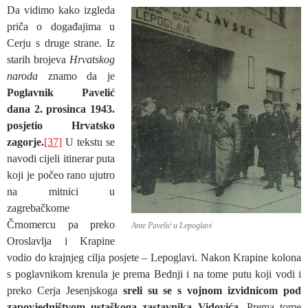
Da vidimo kako izgleda
priča o događajima u
Cerju s druge strane. Iz
starih brojeva
Hrvatskog
naroda
znamo da je
Poglavnik Pavelić
dana 2. prosinca 1943.
posjetio Hrvatsko
zagorje.
[37]
U tekstu se
navodi cijeli itinerar puta
koji je počeo rano ujutro
na mitnici u
zagrebačkome
Črnomercu pa preko
Ante Pavelić u Lepoglavi
Oroslavlja i Krapine
vodio do krajnjeg cilja posjete – Lepoglavi. Nakon Krapine kolona
s poglavnikom krenula je prema Bednji i na tome putu koji vodi i
preko Cerja Jesenjskoga
sreli su se s vojnom izvidnicom pod
zapovjedništvom ustaškoga zastavnika Vidovića
. Prema tome