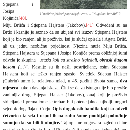
Stjepana i
Josipa
Ustaški vojničari popravljaju cestu – “dugokosi banditi”?
Kojinića
[40]
,
Miju Brlića i Stjepana Hajstera (Jakobov).
[41]
Odvedeni su na
Brdo i kasnije je saznao da su ubijeni svi izuzev Stjepana Hajstera
koji je bio ranjen, ali je preživio. Isti je slučaj opisala i Agata Brlić,
ali uz jednu neobičnu pojedinost. Njezina muža Miju Brlića,
Stjepana Hajstera te Stjepana i Josipa Konjića prema obližnjoj šumi
odvela je skupina „
ustaša koji su strašno izgledali,
obrasli dugom
kosom
(
…)“. Kasnije su ih našli postrijeljane, osim Stjepana
Hajstera koji se teško ranjen spasio. Svjedok Stjepan Hajster
(Gabrin) umro je relativno mlad, u 45. godini života samo,
dva
mjeseca
nakon davanja iskaza. Čini se da za istragu nije bio previše
zanimljiv drugi Stjepan Hajster (Jakobov), onaj koji je preživio
strijeljanje i prema tome je trebao biti potencijalno najbolji mogući
svjedok događaja u Cerju.
Opis dugokosih bandita koji su odveli
četvoricu iz sela i usput ih na rubu šume poubijali pobuđuje
sumnju tko su bili ti ubojice.
Taj opis ne odgovara izgledu elitne
postrojbe kao što je bio PTS koja štiti poglavara jedne države.