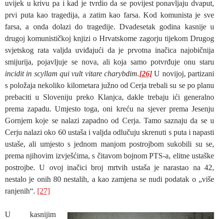
uvijek u krivu pa i kad je tvrdio da se povijest ponavljaju dvaput,
prvi puta kao tragedija, a zatim kao farsa. Kod komunista je sve
farsa, a onda dolazi do tragedije. Dvadesetak godina kasnije u
drugoj komunističkoj knjizi o Hrvatskome zagorju tijekom Drugog
svjetskog rata valjda uviđajući da je prvotna inačica najobičnija
smijurija, pojavljuje se nova, ali koja samo potvrđuje onu staru
incidit in scyllam qui vult vitare charybdim.
[26]
U novijoj, partizani
s položaja nekoliko kilometara južno od Cerja trebali su se po planu
prebaciti u Sloveniju preko Klanjca, dakle trebaju ići generalno
prema zapadu. Umjesto toga, oni kreću na sjever prema Jesenju
Gornjem koje se nalazi zapadno od Cerja. Tamo saznaju da se u
Cerju nalazi oko 60 ustaša i valjda odlučuju skrenuti s puta i napasti
ustaše, ali umjesto s jednom manjom postrojbom sukobili su se,
prema njihovim izvješćima, s čitavom bojnom PTS-a, elitne ustaške
postrojbe. U ovoj inačici broj mrtvih ustaša je narastao na 42,
nestalo je onih 80 nestalih, a kao zamjena se nudi podatak o „više
ranjenih“.
[27]
U kasnijim