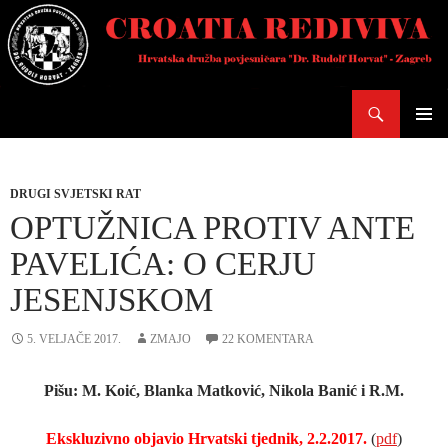
Skoči
do
sadržaja
Pretraži
PRIMAR
IZBORN
DRUGI SVJETSKI RAT
OPTUŽNICA PROTIV ANTE
PAVELIĆA: O CERJU
JESENJSKOM
5. VELJAČE 2017.
ZMAJO
22 KOMENTARA
Pišu: M. Koić, Blanka Matković, Nikola Banić i R.M.
Ekskluzivno objavio Hrvatski tjednik, 2.2.2017.
(
pdf
)