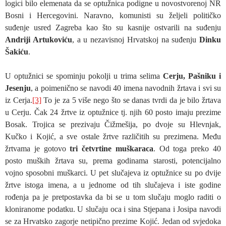
logici bilo elemenata da se optužnica podigne u novostvorenoj NR
Bosni i Hercegovini. Naravno, komunisti su željeli političko
suđenje usred Zagreba kao što su kasnije ostvarili na suđenju
Andriji Artukoviću
, a u nezavisnoj Hrvatskoj na suđenju
Dinku
Šakiću
.
U optužnici se spominju pokolji u trima selima
Cerju, Pašniku i
Jesenju
, a poimenično se navodi 40 imena navodnih žrtava i svi su
iz Cerja.
[3]
To je za 5 više nego što se danas tvrdi da je bilo žrtava
u Cerju. Čak 24 žrtve iz optužnice tj. njih 60 posto imaju prezime
Bosak. Trojica se prezivaju Čižmešija, po dvoje su Hlevnjak,
Kučko i Kojić, a sve ostale žrtve različitih su prezimena. Među
žrtvama je gotovo
tri četvrtine muškaraca
. Od toga preko 40
posto muških žrtava su, prema godinama starosti, potencijalno
vojno sposobni muškarci. U pet slučajeva iz optužnice su po dvije
žrtve istoga imena, a u jednome od tih slučajeva i iste godine
rođenja pa je pretpostavka da bi se u tom slučaju moglo raditi o
kloniranome podatku. U slučaju oca i sina Stjepana i Josipa navodi
se za Hrvatsko zagorje netipično prezime Kojić. Jedan od svjedoka