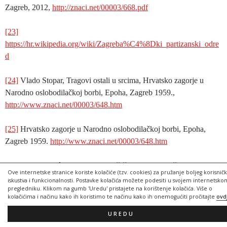
Zagreb, 2012,
http://znaci.net/00003/668.pdf
[23]
https://hr.wikipedia.org/wiki/Zagreba%C4%8Dki_partizanski_odre
d
[24]
Vlado Stopar, Tragovi ostali u srcima, Hrvatsko zagorje u
Narodno oslobodilačkoj borbi, Epoha, Zagreb 1959.,
http://www.znaci.net/00003/648.htm
[25]
Hrvatsko zagorje u Narodno oslobodilačkoj borbi, Epoha,
Zagreb 1959.
http://www.znaci.net/00003/648.htm
[26]
Izbjegavajući Haribdu stradat češ od Scile. U grčkoj mitologiji
Ove internetske stranice koriste kolačiće (tzv. cookies) za pružanje boljeg korisnič
Scila je morska neman ili stijena , a Haribda morski vrtlog
iskustva i funkcionalnosti. Postavke kolačića možete podesiti u svojem internetsko
pregledniku. Klikom na gumb 'Uredu' pristajete na korištenje kolačića. Više o
kolačićima i načinu kako ih koristimo te načinu kako ih onemogućiti pročitajte
ovd
[27]
Hrvatsko zagorje u revoluciji, Školska knjiga, Zagreb, 1981.,
http://www.znaci.net/00003/647.htm
UREDU