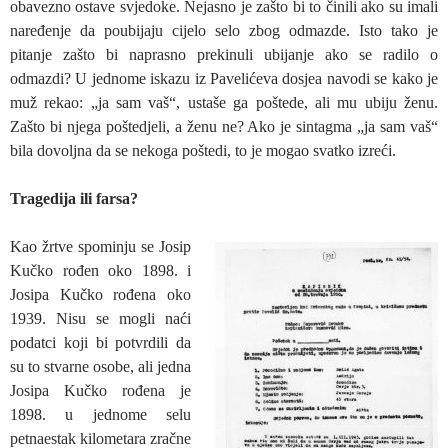
obavezno ostave svjedoke. Nejasno je zašto bi to činili ako su imali
naređenje da poubijaju cijelo selo zbog odmazde. Isto tako je
pitanje zašto bi naprasno prekinuli ubijanje ako se radilo o
odmazdi? U jednome iskazu iz Pavelićeva dosjea navodi se kako je
muž rekao: „ja sam vaš“, ustaše ga poštede, ali mu ubiju ženu.
Zašto bi njega poštedjeli, a ženu ne? Ako je sintagma „ja sam vaš“
bila dovoljna da se nekoga poštedi, to je mogao svatko izreći.
Tragedija ili farsa?
Kao žrtve spominju se Josip
Kučko rođen oko 1898. i
Josipa Kučko rođena oko
1939. Nisu se mogli naći
podatci koji bi potvrdili da
su to stvarne osobe, ali jedna
Josipa Kučko rođena je
1898. u jednome selu
petnaestak kilometara zračne