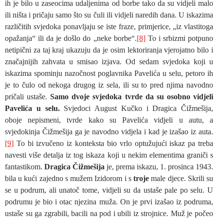
ih je bilo u zaseocima udaljenima od borbe tako da su vidjeli malo
ili ništa i pričaju samo što su čuli ili vidjeli naredih dana. U iskazima
različitih svjedoka ponavljaju se iste fraze, primjerice, „iz vlastitoga
opažanja“ ili da je došlo do „neke borbe“.
[8]
To i srbizmi potpuno
netipični za taj kraj ukazuju da je osim lektoriranja vjerojatno bilo i
značajnijih zahvata u smisao izjava. Od sedam svjedoka koji u
iskazima spominju nazočnost poglavnika Pavelića u selu, petoro ih
je to čulo od nekoga drugog iz sela, ili su to pred njima navodno
pričali ustaše.
Samo dvoje svjedoka tvrde da su osobno vidjeli
Pavelića u selu.
Svjedoci August Kučko i Dragica Čižmešija,
oboje nepismeni, tvrde kako su Pavelića vidjeli u autu, a
svjedokinja Čižmešija ga je navodno vidjela i kad je izašao iz auta.
[9]
To bi izvučeno iz konteksta bio vrlo optužujući iskaz pa treba
navesti više detalja iz tog iskaza koji u nekim elementima graniči s
fantastikom.
Dragica Čižmešija
je, prema iskazu, 1. prosinca 1943.
bila u kući zajedno s mužem Izidorom i s
troje
male djece. Skrili su
se u podrum, ali unatoč tome, vidjeli su da ustaše pale po selu. U
podrumu je bio i otac njezina muža. On je prvi izašao iz podruma,
ustaše su ga zgrabili, bacili na pod i ubili iz strojnice. Muž je počeo