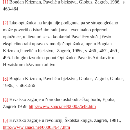
[1]
Bogdan Krizman, Pavelić u bjekstvu, Globus, Zagreb, 1986., s.
463-464
[2]
Iako optužnica na kraju nije podignuta pa se strogo gledano
može govoriti o istražnim radnjama i eventualno pripremi
optužnice, u literaturi se za konkretni Pavelićev slučaj često
eksplicitno rabi upravo samo riječ optužnica, npr. u Bogdan
Krizman,Pavelić u bjekstvu, Zagreb, 1986., s. 466., 467., 469.,
495. i drugim izvorima poput Optužnice Pavelić-Artuković u
Hrvatskom državnom arhivu
[3]
Bogdan Krizman, Pavelić u bjekstvu, Globus, Zagreb, Globus,
1986., s. 463-466
[4]
Hrvatsko zagorje u Narodno oslobodilačkoj borbi, Epoha,
Zagreb 1959.
http://www.znaci.net/00003/648.htm
[5]
Hrvatsko zagorje u revoluciji, Školska knjiga, Zagreb, 1981.,
http://www.znaci.net/00003/647.htm