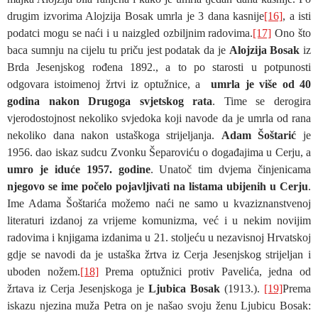
drugim izvorima Alojzija Bosak umrla je 3 dana kasnije
[16]
, a isti
podatci mogu se naći i u naizgled ozbiljnim radovima.
[17]
Ono što
baca sumnju na cijelu tu priču jest podatak da je
Alojzija Bosak
iz
Brda Jesenjskog rođena 1892., a to po starosti u potpunosti
odgovara istoimenoj žrtvi iz optužnice, a
umrla je više od 40
godina nakon Drugoga svjetskog rata
. Time se derogira
vjerodostojnost nekoliko svjedoka koji navode da je umrla od rana
nekoliko dana nakon ustaškoga strijeljanja.
Adam Šoštarić
je
1956. dao iskaz sudcu Zvonku Šeparoviću o događajima u Cerju, a
umro je iduće 1957. godine
. Unatoč tim dvjema činjenicama
njegovo se ime počelo pojavljivati na listama ubijenih u Cerju
.
Ime Adama Šoštarića možemo naći ne samo u kvaziznanstvenoj
literaturi izdanoj za vrijeme komunizma, već i u nekim novijim
radovima i knjigama izdanima u 21. stoljeću u nezavisnoj Hrvatskoj
gdje se navodi da je ustaška žrtva iz Cerja Jesenjskog strijeljan i
uboden nožem.
[18]
Prema optužnici protiv Pavelića, jedna od
žrtava iz Cerja Jesenjskoga je
Ljubica Bosak
(1913.).
[19]
Prema
iskazu njezina muža Petra on je našao svoju ženu Ljubicu Bosak: