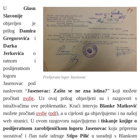
U
Glasu
Slavonije
objavljen je
prilog
Damira
Gregorovića
i
Darka
Jerkovića
o
ratnom i
poslijeratnom
logoru
Poslijeratni logor Jasenovac
Jasenovac pod
naslovom “
Jasenovac: Zašto se ne zna istina?
” koji možete
pročitati
ovdje
. Uz ovaj prilog objavljeni su i razgovori s
istraživačima ove problematike. Kraći intervju
Blanke Matković
možete pročitati
ovdje
(
pdf
), a u cijelosti ga objavljujemo i na našoj
web stranici. U ovom razgovoru najavljujemo i
tiskanje knjige o
poslijeratnom zarobljeničkom logoru Jasenovac
koju priprema
suosnivač i član naše udruge
Stipo Pilić
u suradnji s Blankom