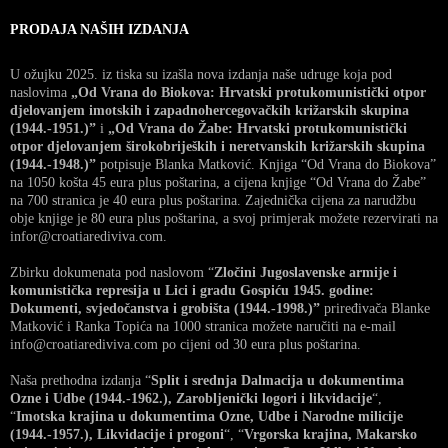
PRODAJA NAŠIH IZDANJA
U ožujku 2025. iz tiska su izašla nova izdanja naše udruge koja pod
naslovima
„Od Vrana do Biokova: Hrvatski protukomunistički otpor
djelovanjem imotskih i zapadnohercegovačkih križarskih skupina
(1944.-1951.)”
i
„Od Vrana do Žabe: Hrvatski protukomunistički
otpor djelovanjem širokobrijeških i neretvanskih križarskih skupina
(1944.-1948.)”
potpisuje Blanka Matković. Knjiga “Od Vrana do Biokova”
na 1050 košta 45 eura plus poštarina, a cijena knjige “Od Vrana do Žabe”
na 700 stranica je 40 eura plus poštarina. Zajednička cijena za narudžbu
obje knjige je 80 eura plus poštarina, a svoj primjerak možete rezervirati na
infor@croatiarediviva.com.
Zbirku dokumenata pod naslovom “
Zločini Jugoslavenske armije i
komunistička represija u Lici i gradu Gospiću 1945. godine:
Dokumenti, svjedočanstva i grobišta (1944.-1998.)”
priređivača Blanke
Matković i Ranka Topića na 1000 stranica možete naručiti na e-mail
info@croatiarediviva.com po cijeni od 30 eura plus poštarina.
Naša prethodna izdanja “
Split i srednja Dalmacija u dokumentima
Ozne i Udbe (1944.-1962.), Zarobljenički logori i likvidacije
“,
“
Imotska krajina u dokumentima Ozne, Udbe i Narodne milicije
(1944.-1957.), Likvidacije i progoni
“, “
Vrgorska krajina, Makarsko