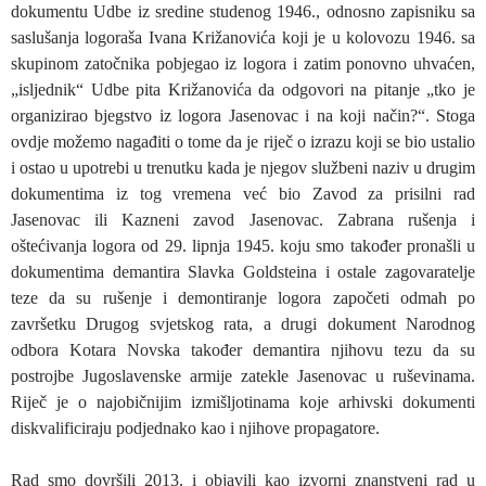
dokumentu Udbe iz sredine studenog 1946., odnosno zapisniku sa
saslušanja logoraša Ivana Križanovića koji je u kolovozu 1946. sa
skupinom zatočnika pobjegao iz logora i zatim ponovno uhvaćen,
„isljednik“ Udbe pita Križanovića da odgovori na pitanje „tko je
organizirao bjegstvo iz logora Jasenovac i na koji način?“. Stoga
ovdje možemo nagađiti o tome da je riječ o izrazu koji se bio ustalio
i ostao u upotrebi u trenutku kada je njegov službeni naziv u drugim
dokumentima iz tog vremena već bio Zavod za prisilni rad
Jasenovac ili Kazneni zavod Jasenovac. Zabrana rušenja i
oštećivanja logora od 29. lipnja 1945. koju smo također pronašli u
dokumentima demantira Slavka Goldsteina i ostale zagovaratelje
teze da su rušenje i demontiranje logora započeti odmah po
završetku Drugog svjetskog rata, a drugi dokument Narodnog
odbora Kotara Novska također demantira njihovu tezu da su
postrojbe Jugoslavenske armije zatekle Jasenovac u ruševinama.
Riječ je o najobičnijim izmišljotinama koje arhivski dokumenti
diskvalificiraju podjednako kao i njihove propagatore.
Rad smo dovršili 2013. i objavili kao izvorni znanstveni rad u