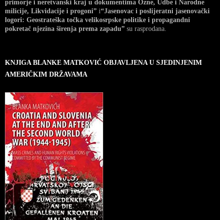
primorje i neretvanski kraj u dokumentima Ozne, Udbe i Narodne
milicije, Likvidacije i progoni”
i
“Jasenovac i poslijeratni jasenovački
logori: Geostrateška točka velikosrpske politike i propagandni
pokretač njezina širenja prema zapadu”
su rasprodana.
KNJIGA BLANKE MATKOVIĆ OBJAVLJENA U SJEDINJENIM
AMERIČKIM DRŽAVAMA