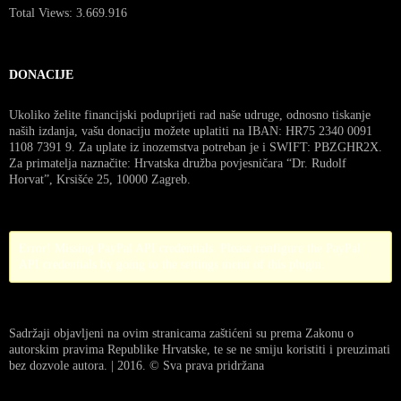
Total Views:
3.669.916
DONACIJE
Ukoliko želite financijski poduprijeti rad naše udruge, odnosno tiskanje
naših izdanja, vašu donaciju možete uplatiti na IBAN: HR75 2340 0091
1108 7391 9. Za uplate iz inozemstva potreban je i SWIFT: PBZGHR2X.
Za primatelja naznačite: Hrvatska družba povjesničara “Dr. Rudolf
Horvat”, Krsišće 25, 10000 Zagreb.
Error! Missing PayPal API credentials. Please configure the PayPal
API credentials by going to the settings menu of this plugin.
Sadržaji objavljeni na ovim stranicama zaštićeni su prema Zakonu o
autorskim pravima Republike Hrvatske, te se ne smiju koristiti i preuzimati
bez dozvole autora. | 2016. © Sva prava pridržana