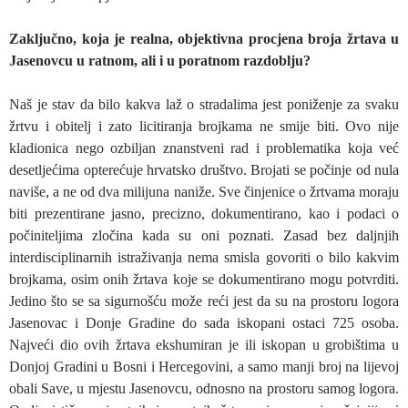
Zaključno, koja je realna, objektivna procjena broja žrtava u
Jasenovcu u ratnom, ali i u poratnom razdoblju?
Naš je stav da bilo kakva laž o stradalima jest poniženje za svaku
žrtvu i obitelj i zato licitiranja brojkama ne smije biti. Ovo nije
kladionica nego ozbiljan znanstveni rad i problematika koja već
desetljećima opterećuje hrvatsko društvo. Brojati se počinje od nula
naviše, a ne od dva milijuna naniže. Sve činjenice o žrtvama moraju
biti prezentirane jasno, precizno, dokumentirano, kao i podaci o
počiniteljima zločina kada su oni poznati. Zasad bez daljnjih
interdisciplinarnih istraživanja nema smisla govoriti o bilo kakvim
brojkama, osim onih žrtava koje se dokumentirano mogu potvrditi.
Jedino što se sa sigurnošću može reći jest da su na prostoru logora
Jasenovac i Donje Gradine do sada iskopani ostaci 725 osoba.
Najveći dio ovih žrtava ekshumiran je ili iskopan u grobištima u
Donjoj Gradini u Bosni i Hercegovini, a samo manji broj na lijevoj
obali Save, u mjestu Jasenovcu, odnosno na prostoru samog logora.