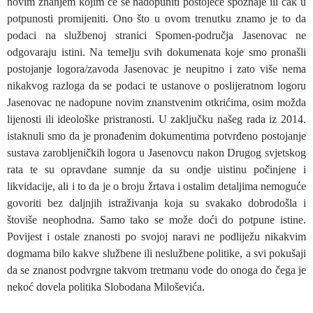
novim znanjem kojim će se nadopuniti postojeće spoznaje ili čak u
potpunosti promijeniti. Ono što u ovom trenutku znamo je to da
podaci na službenoj stranici Spomen-područja Jasenovac ne
odgovaraju istini. Na temelju svih dokumenata koje smo pronašli
postojanje logora/zavoda Jasenovac je neupitno i zato više nema
nikakvog razloga da se podaci te ustanove o poslijeratnom logoru
Jasenovac ne nadopune novim znanstvenim otkrićima, osim možda
lijenosti ili ideološke pristranosti. U zaključku našeg rada iz 2014.
istaknuli smo da je pronađenim dokumentima potvrđeno postojanje
sustava zarobljeničkih logora u Jasenovcu nakon Drugog svjetskog
rata te su opravdane sumnje da su ondje uistinu počinjene i
likvidacije, ali i to da je o broju žrtava i ostalim detaljima nemoguće
govoriti bez daljnjih istraživanja koja su svakako dobrodošla i
štoviše neophodna. Samo tako se može doći do potpune istine.
Povijest i ostale znanosti po svojoj naravi ne podliježu nikakvim
dogmama bilo kakve službene ili neslužbene politike, a svi pokušaji
da se znanost podvrgne takvom tretmanu vode do onoga do čega je
nekoć dovela politika Slobodana Miloševića.