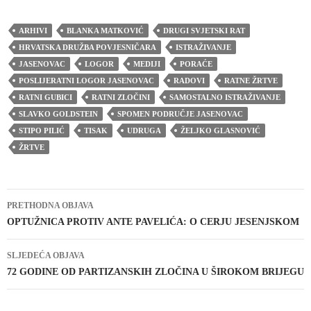
ARHIVI
BLANKA MATKOVIĆ
DRUGI SVJETSKI RAT
HRVATSKA DRUŽBA POVJESNIČARA
ISTRAŽIVANJE
JASENOVAC
LOGOR
MEDIJI
PORAĆE
POSLIJERATNI LOGOR JASENOVAC
RADOVI
RATNE ŽRTVE
RATNI GUBICI
RATNI ZLOČINI
SAMOSTALNO ISTRAŽIVANJE
SLAVKO GOLDSTEIN
SPOMEN PODRUČJE JASENOVAC
STIPO PILIĆ
TISAK
UDRUGA
ŽELJKO GLASNOVIĆ
ŽRTVE
Navigacija
PRETHODNA OBJAVA
objava
OPTUŽNICA PROTIV ANTE PAVELIĆA: O CERJU JESENJSKOM
SLJEDEĆA OBJAVA
72 GODINE OD PARTIZANSKIH ZLOČINA U ŠIROKOM BRIJEGU