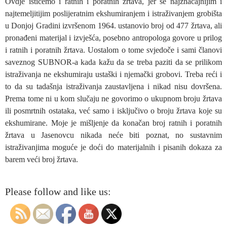
Ovdje ističemo i ratnih i poratnih žrtava, jer se najznačajnijim i
najtemeljitijim poslijeratnim ekshumiranjem i istraživanjem grobišta
u Donjoj Gradini izvršenom 1964. ustanovio broj od 477 žrtava, ali
pronađeni materijal i izvješća, posebno antropologa govore u prilog
i ratnih i poratnih žrtava. Uostalom o tome svjedoče i sami članovi
saveznog SUBNOR-a kada kažu da se treba paziti da se prilikom
istraživanja ne ekshumiraju ustaški i njemački grobovi. Treba reći i
to da su tadašnja istraživanja zaustavljena i nikad nisu dovršena.
Prema tome ni u kom slučaju ne govorimo o ukupnom broju žrtava
ili posmrtnih ostataka, već samo i isključivo o broju žrtava koje su
ekshumirane. Moje je mišljenje da konačan broj ratnih i poratnih
žrtava u Jasenovcu nikada neće biti poznat, no sustavnim
istraživanjima moguće je doći do materijalnih i pisanih dokaza za
barem veći broj žrtava.
Please follow and like us: