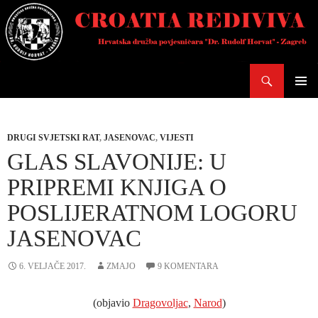
Skoči
do
sadržaja
Pretraži
PRIMAR
IZBORN
DRUGI SVJETSKI RAT
,
JASENOVAC
,
VIJESTI
GLAS SLAVONIJE: U
PRIPREMI KNJIGA O
POSLIJERATNOM LOGORU
JASENOVAC
6. VELJAČE 2017.
ZMAJO
9 KOMENTARA
(objavio
Dragovoljac
,
Narod
)