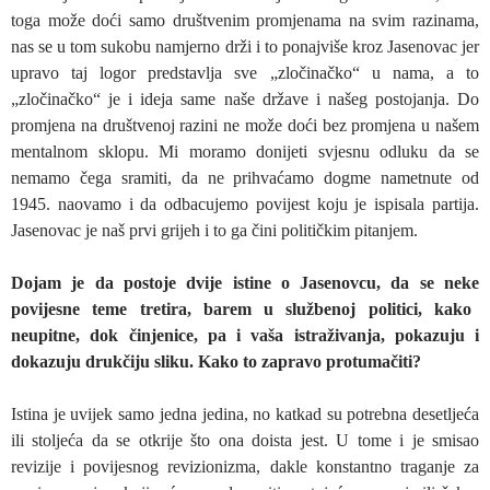
toga može doći samo društvenim promjenama na svim razinama,
nas se u tom sukobu namjerno drži i to ponajviše kroz Jasenovac jer
upravo taj logor predstavlja sve „zločinačko“ u nama, a to
„zločinačko“ je i ideja same naše države i našeg postojanja. Do
promjena na društvenoj razini ne može doći bez promjena u našem
mentalnom sklopu. Mi moramo donijeti svjesnu odluku da se
nemamo čega sramiti, da ne prihvaćamo dogme nametnute od
1945. naovamo i da odbacujemo povijest koju je ispisala partija.
Jasenovac je naš prvi grijeh i to ga čini političkim pitanjem.
Dojam je da postoje dvije istine o Jasenovcu, da se neke
povijesne teme tretira, barem u službenoj politici, kako
neupitne, dok činjenice, pa i vaša istraživanja, pokazuju i
dokazuju drukčiju sliku. Kako to zapravo protumačiti?
Istina je uvijek samo jedna jedina, no katkad su potrebna desetljeća
ili stoljeća da se otkrije što ona doista jest. U tome i je smisao
revizije i povijesnog revizionizma, dakle konstantno traganje za