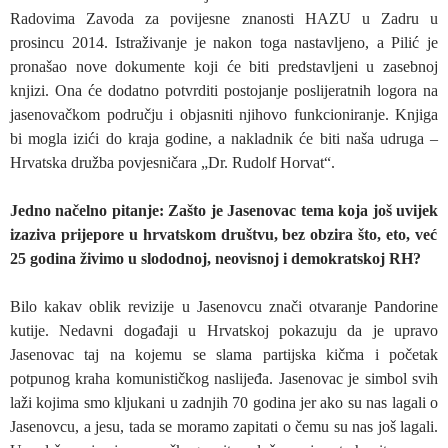
Radovima Zavoda za povijesne znanosti HAZU u Zadru u
prosincu 2014. Istraživanje je nakon toga nastavljeno, a Pilić je
pronašao nove dokumente koji će biti predstavljeni u zasebnoj
knjizi. Ona će dodatno potvrditi postojanje poslijeratnih logora na
jasenovačkom području i objasniti njihovo funkcioniranje. Knjiga
bi mogla izići do kraja godine, a nakladnik će biti naša udruga –
Hrvatska družba povjesničara „Dr. Rudolf Horvat“.
Jedno načelno pitanje: Zašto je Jasenovac tema koja još uvijek
izaziva prijepore u hrvatskom društvu, bez obzira što, eto, već
25 godina živimo u slododnoj, neovisnoj i demokratskoj RH?
Bilo kakav oblik revizije u Jasenovcu znači otvaranje Pandorine
kutije. Nedavni događaji u Hrvatskoj pokazuju da je upravo
Jasenovac taj na kojemu se slama partijska kičma i početak
potpunog kraha komunističkog naslijeđa. Jasenovac je simbol svih
laži kojima smo kljukani u zadnjih 70 godina jer ako su nas lagali o
Jasenovcu, a jesu, tada se moramo zapitati o čemu su nas još lagali.