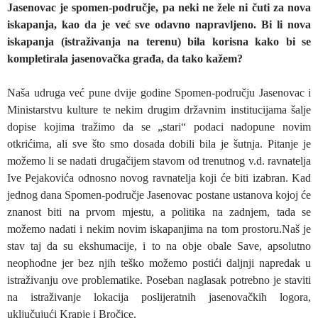
Jasenovac je spomen-područje, pa neki ne žele ni čuti za nova
iskapanja, kao da je već sve odavno napravljeno. Bi li nova
iskapanja (istraživanja na terenu) bila korisna kako bi se
kompletirala jasenovačka građa, da tako kažem?
Naša udruga već pune dvije godine Spomen-području Jasenovac i
Ministarstvu kulture te nekim drugim državnim institucijama šalje
dopise kojima tražimo da se „stari“ podaci nadopune novim
otkrićima, ali sve što smo dosada dobili bila je šutnja. Pitanje je
možemo li se nadati drugačijem stavom od trenutnog v.d. ravnatelja
Ive Pejakovića odnosno novog ravnatelja koji će biti izabran. Kad
jednog dana Spomen-područje Jasenovac postane ustanova kojoj će
znanost biti na prvom mjestu, a politika na zadnjem, tada se
možemo nadati i nekim novim iskapanjima na tom prostoru.Naš je
stav taj da su ekshumacije, i to na obje obale Save, apsolutno
neophodne jer bez njih teško možemo postići daljnji napredak u
istraživanju ove problematike. Poseban naglasak potrebno je staviti
na istraživanje lokacija poslijeratnih jasenovačkih logora,
uključujući Krapje i Bročice.