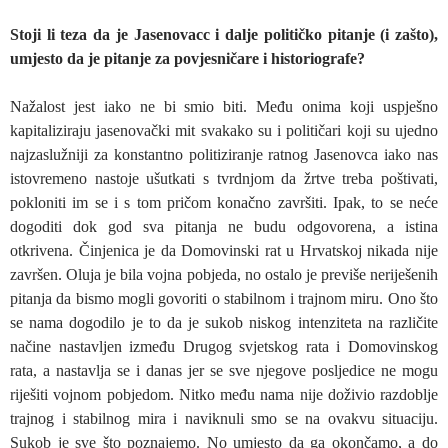
Stoji li teza da je Jasenovacc i dalje političko pitanje (i zašto),
umjesto da je pitanje za povjesničare i historiografe?
Nažalost jest iako ne bi smio biti. Među onima koji uspješno
kapitaliziraju jasenovački mit svakako su i političari koji su ujedno
najzaslužniji za konstantno politiziranje ratnog Jasenovca iako nas
istovremeno nastoje ušutkati s tvrdnjom da žrtve treba poštivati,
pokloniti im se i s tom pričom konačno završiti. Ipak, to se neće
dogoditi dok god sva pitanja ne budu odgovorena, a istina
otkrivena. Činjenica je da Domovinski rat u Hrvatskoj nikada nije
završen. Oluja je bila vojna pobjeda, no ostalo je previše neriješenih
pitanja da bismo mogli govoriti o stabilnom i trajnom miru. Ono što
se nama dogodilo je to da je sukob niskog intenziteta na različite
načine nastavljen između Drugog svjetskog rata i Domovinskog
rata, a nastavlja se i danas jer se sve njegove posljedice ne mogu
riješiti vojnom pobjedom. Nitko među nama nije doživio razdoblje
trajnog i stabilnog mira i naviknuli smo se na ovakvu situaciju.
Sukob je sve što poznajemo. No umjesto da ga okončamo, a do