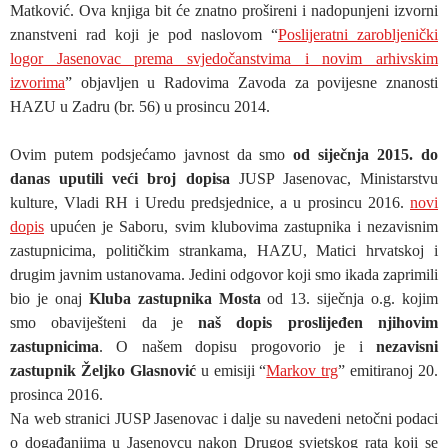
Matković. Ova knjiga bit će znatno prošireni i nadopunjeni izvorni
znanstveni rad koji je pod naslovom “
Poslijeratni zarobljenički
logor Jasenovac prema svjedočanstvima i novim arhivskim
izvorima
” objavljen u Radovima Zavoda za povijesne znanosti
HAZU u Zadru (br. 56) u prosincu 2014.
Ovim putem podsjećamo javnost da smo
od siječnja 2015. do
danas uputili veći broj dopisa
JUSP Jasenovac, Ministarstvu
kulture, Vladi RH i Uredu predsjednice, a u prosincu 2016.
novi
dopis
upućen je Saboru, svim klubovima zastupnika i nezavisnim
zastupnicima, političkim strankama, HAZU, Matici hrvatskoj i
drugim javnim ustanovama. Jedini odgovor koji smo ikada zaprimili
bio je onaj
Kluba zastupnika Mosta
od 13. siječnja o.g. kojim
smo obaviješteni da je
naš dopis proslijeđen njihovim
zastupnicima
. O našem dopisu progovorio je i
nezavisni
zastupnik Željko Glasnović
u emisiji “
Markov trg
” emitiranoj 20.
prosinca 2016.
Na web stranici JUSP Jasenovac i dalje su navedeni netočni podaci
o događanjima u Jasenovcu nakon Drugog svjetskog rata koji se