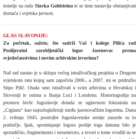
temelje na radu
Slavka Goldsteina
te se time nastavlja obmanjivati
domaća i svjetska javnost.
GLAS SLAVONIJE:
Za početak, sažeto, što sadrži Vaš i kolege Pilića rad
Poslijeratni zarobljenički logor Jasenovac prema
svjedočanstvima i novim arhivskim izvorima?
Naš rad nastao je u sklopu većeg istraživačkog projekta o Drugom
svjetskom ratu kojeg sam započela 2006., a 2007. mi se pridružio
Stipo Pilić. Otada smo istraživali u svim arhivima u Hrvatskoj i
Sloveniji te onima u Banja Luci i Londonu. Historiograﬁja na
prostoru bivše Jugoslavije dotada se uglavnom fokusirala na
„Ciglanu“ kao najozloglašeniji među jasenovačkim logorima. Dana
2. svibnja 1945. postrojbe Jugoslavenske armije zauzele su to
područje. Ipak, spominjanje logora poslije toga datuma bilo je
sporadično, fragmentarno i nesustavno, a izvori o tome svodili su se