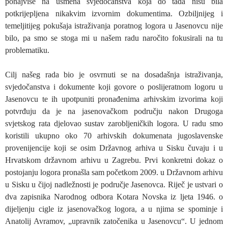
ponajviše na usmena svjedočanstva koja do tada nisu bila
potkrijepljena nikakvim izvornim dokumentima. Ozbiljnijeg i
temeljitijeg pokušaja istraživanja poratnog logora u Jasenovcu nije
bilo, pa smo se stoga mi u našem radu naročito fokusirali na tu
problematiku.
Cilj našeg rada bio je osvrnuti se na dosadašnja istraživanja,
svjedočanstva i dokumente koji govore o poslijeratnom logoru u
Jasenovcu te ih upotpuniti pronađenima arhivskim izvorima koji
potvrđuju da je na jasenovačkom području nakon Drugoga
svjetskog rata djelovao sustav zarobljeničkih logora. U radu smo
koristili ukupno oko 70 arhivskih dokumenata jugoslavenske
provenijencije koji se osim Državnog arhiva u Sisku čuvaju i u
Hrvatskom državnom arhivu u Zagrebu. Prvi konkretni dokaz o
postojanju logora pronašla sam početkom 2009. u Državnom arhivu
u Sisku u čijoj nadležnosti je područje Jasenovca. Riječ je ustvari o
dva zapisnika Narodnog odbora Kotara Novska iz ljeta 1946. o
dijeljenju cigle iz jasenovačkog logora, a u njima se spominje i
Anatolij Avramov, „upravnik zatočenika u Jasenovcu“. U jednom