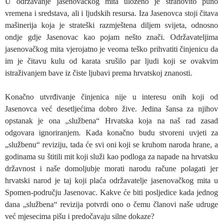
U održavanje jasenovačkog mita uloženo je strahovito puno
vremena i sredstava, ali i ljudskih resursa. Iza Jasenovca stoji čitava
mašinerija koja je strateški razmještena diljem svijeta, odnosno
ondje gdje Jasenovac kao pojam nešto znači. Održavateljima
jasenovačkog mita vjerojatno je veoma teško prihvatiti činjenicu da
im je čitavu kulu od karata srušilo par ljudi koji se ovakvim
istraživanjem bave iz čiste ljubavi prema hrvatskoj znanosti.
Konačno utvrđivanje činjenica nije u interesu onih koji od
Jasenovca već desetljećima dobro žive. Jedina šansa za njihov
opstanak je ona „službena“ Hrvatska koja na naš rad zasad
odgovara ignoriranjem. Kada konačno budu stvoreni uvjeti za
„službenu“ reviziju, tada će svi oni koji se kruhom naroda hrane, a
godinama su štitili mit koji služi kao podloga za napade na hrvatsku
državnost i naše domoljubje morati narodu račune polagati jer
hrvatski narod je taj koji plaća održavatelje jasenovačkog mita u
Spomen-području Jasenovac. Kakve će biti posljedice kada jednog
dana „službena“ revizija potvrdi ono o čemu članovi naše udruge
već mjesecima pišu i predočavaju silne dokaze?