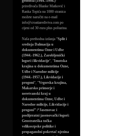
grobišta (1944.-1998.)”
priređivača Blanke Matković i
Ranka Topića na 1000 stranica
možete naručiti na e-mail
info@croatiarediviva.com po
cijeni od 30 eura plus poštarina.
Naša prethodna izdanja “
Split i
srednja Dalmacija u
dokumentima Ozne i Udbe
(1944.-1962.), Zarobljenički
logori i likvidacije
“, “
Imotska
krajina u dokumentima Ozne,
Udbe i Narodne milicije
(1944.-1957.), Likvidacije i
progoni
“, “
Vrgorska krajina,
Makarsko primorje i
neretvanski kraj u
dokumentima Ozne, Udbe i
Narodne milicije, Likvidacije i
progoni”
i
“Jasenovac i
poslijeratni jasenovački logori:
Geostrateška točka
velikosrpske politike i
propagandni pokretač njezina