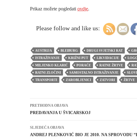
Prikaz možete pogledati
ovdje
.
Please follow and like us:
AUSTRIJA
BLEIBURG
DRUGI SVJETSKI RAT
GR
ISTRAŽIVANJE
KRIŽNI PUT
LIKVIDACIJE
LOG
MILJENKO KLARIĆ
PORAĆE
RATNE ŽRTVE
RA
RATNI ZLOČINI
SAMOSTALNO ISTRAŽIVANJE
SLOV
TRANSPORTI
ZAROBLJENICI
ZATVORI
ŽRTVE
Navigacija
PRETHODNA OBJAVA
objava
PREDAVANJA U ŠVICARSKOJ
SLJEDEĆA OBJAVA
ANDREJ PLENKOVIĆ BIO JE 2010. NA SPROVODU 