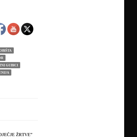
OBIŠTA
OR
TNI GUBICI
ENIJA
“DJEČJE ŽRTVE”