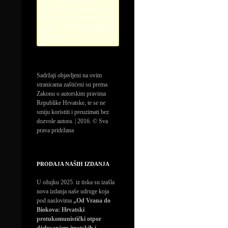
credentials. Please configure
the PayPal API credentials by
going to the settings menu of
this plugin.
Sadržaji objavljeni na ovim
stranicama zaštićeni su prema
Zakonu o autorskim pravima
Republike Hrvatske, te se ne
smiju koristiti i preuzimati bez
dozvole autora. | 2016. © Sva
prava pridržana
PRODAJA NAŠIH IZDANJA
U ožujku 2025. iz tiska su izašla
nova izdanja naše udruge koja
pod naslovima
„Od Vrana do
Biokova: Hrvatski
protukomunistički otpor