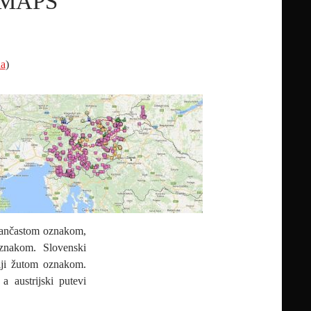
 MAPS
da
)
arančastom oznakom,
oznakom. Slovenski
riji žutom oznakom.
a austrijski putevi