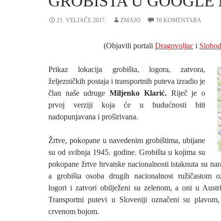
GROBIŠTA U GOOGLE
21. VELJAČE 2017.
ZMAJO
10 KOMENTARA
(Objavili portali
Dragovoljac
i
Slobo
Prikaz lokacija grobišta, logora, zatvora,
željezničkih postaja i transportnih puteva izradio je
član naše udruge
Miljenko Klarić.
Riječ je o
prvoj verziji koja će u budućnosti biti
nadopunjavana i proširivana.
Žrtve, pokopane u navedenim grobištima, ubijane
su od svibnja 1945. godine. Grobišta u kojima su
pokopane žrtve hrvatske nacionalnosti istaknuta su n
a grobišta osoba drugih nacionalnost ružičastom 
logori i zatvori obilježeni su zelenom, a oni u Aust
Transportni putevi u Sloveniji označeni su plavom, 
crvenom bojom.