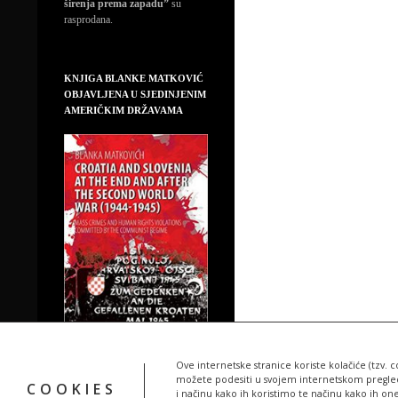
širenja prema zapadu”
su
rasprodana.
KNJIGA BLANKE MATKOVIĆ
OBJAVLJENA U SJEDINJENIM
AMERIČKIM DRŽAVAMA
Ove internetske stranice koriste kolačiće (tzv. c
možete podesiti u svojem internetskom pregledn
COOKIES
i načinu kako ih koristimo te načinu kako ih on