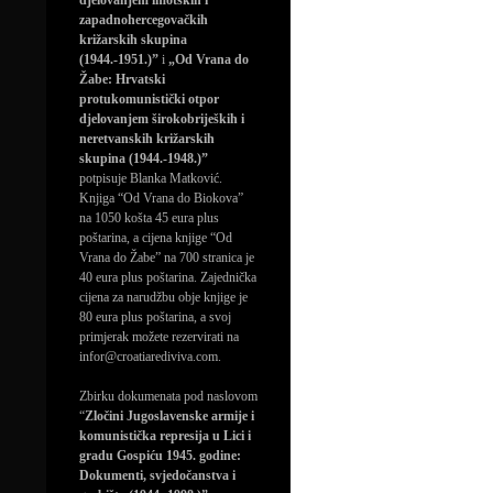
djelovanjem imotskih i
zapadnohercegovačkih
križarskih skupina
(1944.-1951.)”
i
„Od Vrana do
Žabe: Hrvatski
protukomunistički otpor
djelovanjem širokobrijeških i
neretvanskih križarskih
skupina (1944.-1948.)”
potpisuje Blanka Matković.
Knjiga “Od Vrana do Biokova”
na 1050 košta 45 eura plus
poštarina, a cijena knjige “Od
Vrana do Žabe” na 700 stranica je
40 eura plus poštarina. Zajednička
cijena za narudžbu obje knjige je
80 eura plus poštarina, a svoj
primjerak možete rezervirati na
infor@croatiarediviva.com.
Zbirku dokumenata pod naslovom
“
Zločini Jugoslavenske armije i
komunistička represija u Lici i
gradu Gospiću 1945. godine:
Dokumenti, svjedočanstva i