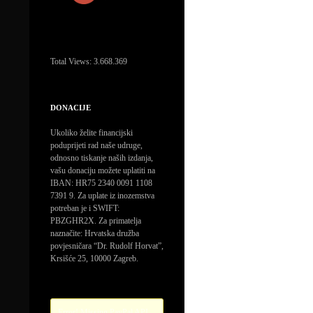
Total Views:
3.668.369
DONACIJE
Ukoliko želite financijski
poduprijeti rad naše udruge,
odnosno tiskanje naših izdanja,
vašu donaciju možete uplatiti na
IBAN: HR75 2340 0091 1108
7391 9. Za uplate iz inozemstva
potreban je i SWIFT:
PBZGHR2X. Za primatelja
naznačite: Hrvatska družba
povjesničara “Dr. Rudolf Horvat”,
Krsišće 25, 10000 Zagreb.
Error! Missing PayPal API