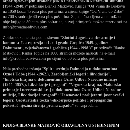
otpor djelovanjem širokobrijeških i neretvanskih križarskih skupina
(1944.-1948.)”
potpisuje Blanka Matković. Knjiga “Od Vrana do Biokova”
na 1050 košta 45 eura plus poštarina, a cijena knjige “Od Vrana do Žabe”
na 700 stranica je 40 eura plus poštarina. Zajednička cijena za narudžbu
obje knjige je 80 eura plus poštarina, a svoj primjerak možete rezervirati na
infor@croatiarediviva.com.
Zbirku dokumenata pod naslovom “
Zločini Jugoslavenske armije i
komunistička represija u Lici i gradu Gospiću 1945. godine:
Dokumenti, svjedočanstva i grobišta (1944.-1998.)”
priređivača Blanke
Matković i Ranka Topića na 1000 stranica možete naručiti na e-mail
info@croatiarediviva.com po cijeni od 30 eura plus poštarina.
Naša prethodna izdanja “
Split i srednja Dalmacija u dokumentima
Ozne i Udbe (1944.-1962.), Zarobljenički logori i likvidacije
“,
“
Imotska krajina u dokumentima Ozne, Udbe i Narodne milicije
(1944.-1957.), Likvidacije i progoni
“, “
Vrgorska krajina, Makarsko
primorje i neretvanski kraj u dokumentima Ozne, Udbe i Narodne
milicije, Likvidacije i progoni”
i
“Jasenovac i poslijeratni jasenovački
logori: Geostrateška točka velikosrpske politike i propagandni
pokretač njezina širenja prema zapadu”
su rasprodana.
KNJIGA BLANKE MATKOVIĆ OBJAVLJENA U SJEDINJENIM