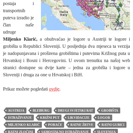
postaja i
transportnih
puteva izradio je
član naše
udruge
Miljenko Klarić,
a obuhvaćao je logore u Austriji te logore i
grobišta u Republici Sloveniji. U posljednja dva mjeseca ta verzija
je nadopunjavana i proširena grobištima i putevima Križnog puta u
Hrvatskoj i Bosni i Hercegovini. U ovom trenutku na našoj web
stranici dostupne su dvije karte – jedna za grobišta i logore u
Sloveniji i druga za one u Hrvatskoj i BiH.
Prikaz možete pogledati
ovdje
.
AUSTRIJA
BLEIBURG
DRUGI SVJETSKI RAT
GROBIŠTA
ISTRAŽIVANJE
KRIŽNI PUT
LIKVIDACIJE
LOGOR
MILJENKO KLARIĆ
PORAĆE
RATNE ŽRTVE
RATNI GUBICI
RATNI ZLOČINI
SAMOSTALNO ISTRAŽIVANJE
SLOVENIJA