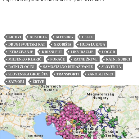
ARHIVI
AUSTRIJA
BLEIBURG
CELJE
DRUGI SVJETSKI RAT
GROBIŠTA
HUDA LUKNJA
ISTRAŽIVANJE
KRIŽNI PUT
LIKVIDACIJE
LOGOR
MILJENKO KLARIĆ
PORAĆE
RATNE ŽRTVE
RATNI GUBICI
RATNI ZLOČINI
SAMOSTALNO ISTRAŽIVANJE
SLOVENIJA
SLOVENSKA GROBIŠTA
TRANSPORTI
ZAROBLJENICI
ZATVORI
ŽRTVE