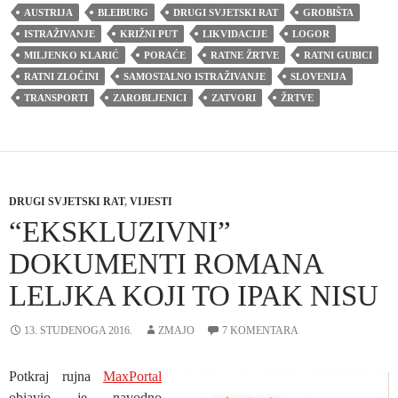
AUSTRIJA
BLEIBURG
DRUGI SVJETSKI RAT
GROBIŠTA
ISTRAŽIVANJE
KRIŽNI PUT
LIKVIDACIJE
LOGOR
MILJENKO KLARIĆ
PORAĆE
RATNE ŽRTVE
RATNI GUBICI
RATNI ZLOČINI
SAMOSTALNO ISTRAŽIVANJE
SLOVENIJA
TRANSPORTI
ZAROBLJENICI
ZATVORI
ŽRTVE
DRUGI SVJETSKI RAT
,
VIJESTI
“EKSKLUZIVNI”
DOKUMENTI ROMANA
LELJKA KOJI TO IPAK NISU
13. STUDENOGA 2016.
ZMAJO
7 KOMENTARA
Potkraj rujna
MaxPortal
objavio je navodno