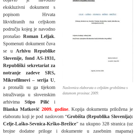
ekskluzivni dokument s
popisom Hrvata
likvidiranih na celjskom
području kojeg je navodno
pronašao
Roman Leljak
.
Spomenuti dokument čuva
se u
Arhivu Republike
Slovenije, fond AS-1931,
Republiški sekretariat za
notranje zadeve SRS,
Mikrofilmovi – serija U
,
a pronašli su ga tijekom
Naslovnica elaborata o celjskim grobištima s
datumom prosinac 2009.
istraživanja u slovenskim
arhivima
Stipo Pilić
i
Blanka Matković
2009. godine
. Kopija dokumenta priložena je
elaboratu koji je pod naslovom “
Grobišta (Republika Slovenija):
Celje-Laško-Sevnica-Krško-Brežice
” na ukupno 328 stranica (uz
brojne dodatne priloge i dokumente u zasebnim mapama)