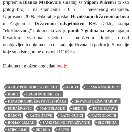
pripremila
Blanka Matković
u suradnji sa
Stipom Pilićem
i to kao
prilog broj 1 na stranicama 110 i 111 navedenog elaborata.
U prosincu 2009. elaborat je predan
Hrvatskom državnom arhivu
u Zagrebu i
Državnom odvjetništvu RH
. Dakle, kopija
“ekskluzivnog” dokumenta već je
punih 7 godina
na raspolaganju
hrvatskim vlastima zajedno s mnoštvom drugih, dosad
neobjavljenih dokumenata o stradanju Hrvata na području Slovenije
koje smo iste godine dostavili DORH-u.
Dokument možete pogledati
ovdje
.
ARHIV REPUBLIKE SLOVENIJE
ARHIVI
BLANKA MATKOVIĆ
DORH
DRUGI SVJETSKI RAT
HRVATSKA DRUŽBA POVJESNIČARA
HRVATSKI DRŽAVNI ARHIV
ISTRAŽIVANJE
MANIPULACIJE
MEDIJI
POPIS ŽRTAVA
RADOVI
RATNE ŽRTVE
RATNI GUBICI
RATNI ZLOČINI
ROMAN LELJAK
SAMOSTALNO ISTRAŽIVANJE
SLOVENIJA
STIPO PILIĆ
UDRUGA
ŽRTVE