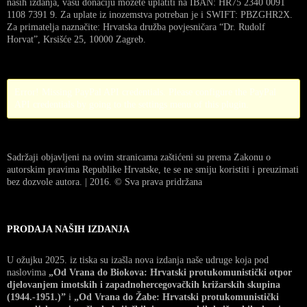
naših izdanja, vašu donaciju možete uplatiti na IBAN: HR75 2340 0091
1108 7391 9. Za uplate iz inozemstva potreban je i SWIFT: PBZGHR2X.
Za primatelja naznačite: Hrvatska družba povjesničara “Dr. Rudolf
Horvat”, Krsišće 25, 10000 Zagreb.
Error! Missing PayPal API credentials. Please configure the PayPal
API credentials by going to the settings menu of this plugin.
Sadržaji objavljeni na ovim stranicama zaštićeni su prema Zakonu o
autorskim pravima Republike Hrvatske, te se ne smiju koristiti i preuzimati
bez dozvole autora. | 2016. © Sva prava pridržana
PRODAJA NAŠIH IZDANJA
U ožujku 2025. iz tiska su izašla nova izdanja naše udruge koja pod
naslovima
„Od Vrana do Biokova: Hrvatski protukomunistički otpor
djelovanjem imotskih i zapadnohercegovačkih križarskih skupina
(1944.-1951.)”
i
„Od Vrana do Žabe: Hrvatski protukomunistički