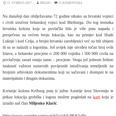
15. SVIBNJA 2017.
ZMAJO
11 KOMENTARA
Na današnji dan obilježavamo 72 godine otkako su hrvatski vojnici
i civili izručeni britanskoj vojsci kod Bleiburga. Do tog trenutka
hrvatska kolona koja se povlačila bila je više puta napada i
presječena na većem broju lokacija, kao na primjer kod Hude
Luknje i kod Celja, a brojni hrvatski zarobljenici već su bili ubijeni
ili su se nalazili u logorima. Još uvijek nije utvrđen točan broj ovih
žrtava, a britanske procjene o 200 000 vojnika i 500 000 civila na
povlačenju zasad ostaju samo – procjene. Stoga još jednom želimo
istaknuti važnost sustavnih povijesnih istraživanja temeljenih na
brojnim arhivskim dokumentima koji su sačuvani i dostupni te na
materijalnim i drugim dokazima.
Kretanje kolona Križnog puta iz južne Austrije kroz Sloveniju te
prikaz lokacija grobišta i logora možete pogledati na
karti
koju je
izradio naš član
Miljenko Klarić
.
https://www.youtube.com/watch?v=jduL9KK5aHs