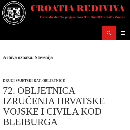
Skoči
do
sadržaja
Pretraži
PRIMAR
IZBORN
Arhiva oznaka: Slovenija
DRUGI SVJETSKI RAT
,
OBLJETNICE
72. OBLJETNICA
IZRUČENJA HRVATSKE
VOJSKE I CIVILA KOD
BLEIBURGA