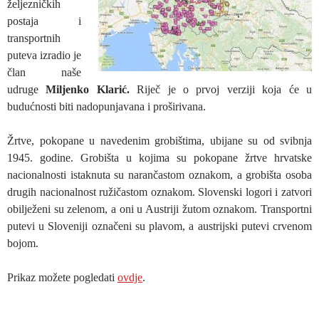
željezničkih
postaja i
transportnih
puteva izradio je
član naše
udruge
Miljenko Klarić.
Riječ je o prvoj verziji koja će u
budućnosti biti nadopunjavana i proširivana.
Žrtve, pokopane u navedenim grobištima, ubijane su od svibnja
1945. godine. Grobišta u kojima su pokopane žrtve hrvatske
nacionalnosti istaknuta su narančastom oznakom, a grobišta osoba
drugih nacionalnost ružičastom oznakom. Slovenski logori i zatvori
obilježeni su zelenom, a oni u Austriji žutom oznakom. Transportni
putevi u Sloveniji označeni su plavom, a austrijski putevi crvenom
bojom.
Prikaz možete pogledati
ovdje
.