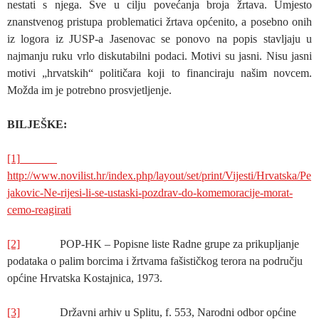
nestati s njega. Sve u cilju povećanja broja žrtava. Umjesto
znanstvenog pristupa problematici žrtava općenito, a posebno onih
iz logora iz JUSP-a Jasenovac se ponovo na popis stavljaju u
najmanju ruku vrlo diskutabilni podaci. Motivi su jasni. Nisu jasni
motivi „hrvatskih“ političara koji to financiraju našim novcem.
Možda im je potrebno prosvjetljenje.
BILJEŠKE:
[1]
http://www.novilist.hr/index.php/layout/set/print/Vijesti/Hrvatska/Pe
jakovic-Ne-rijesi-li-se-ustaski-pozdrav-do-komemoracije-morat-
cemo-reagirati
[2]
POP-HK – Popisne liste Radne grupe za prikupljanje
podataka o palim borcima i žrtvama fašističkog terora na području
općine Hrvatska Kostajnica, 1973.
[3]
Državni arhiv u Splitu, f. 553, Narodni odbor općine