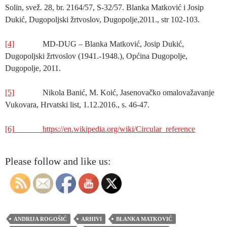
Solin, svež. 28, br. 2164/57, S-32/57. Blanka Matković i Josip
Dukić, Dugopoljski žrtvoslov, Dugopolje,2011., str 102-103.
[4]
MD-DUG – Blanka Matković, Josip Dukić,
Dugopoljski žrtvoslov (1941.-1948.), Općina Dugopolje,
Dugopolje, 2011.
[5]
Nikola Banić, M. Koić, Jasenovačko omalovažavanje
Vukovara, Hrvatski list, 1.12.2016., s. 46-47.
[6]
https://en.wikipedia.org/wiki/Circular_reference
Please follow and like us:
ANDRIJA ROGOŠIĆ
ARHIVI
BLANKA MATKOVIĆ