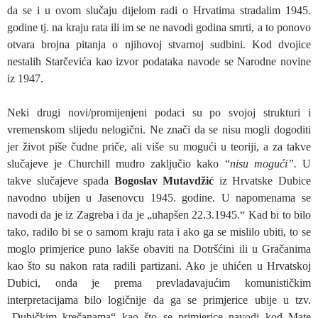
da se i u ovom slučaju dijelom radi o Hrvatima stradalim 1945.
godine tj. na kraju rata ili im se ne navodi godina smrti, a to ponovo
otvara brojna pitanja o njihovoj stvarnoj sudbini. Kod dvojice
nestalih Starčevića kao izvor podataka navode se Narodne novine
iz 1947.
Neki drugi novi/promijenjeni podaci su po svojoj strukturi i
vremenskom slijedu nelogični. Ne znači da se nisu mogli dogoditi
jer život piše čudne priče, ali više su mogući u teoriji, a za takve
slučajeve je Churchill mudro zaključio kako “
nisu mogući”.
U
takve slučajeve spada
Bogoslav Mutavdžić
iz Hrvatske Dubice
navodno ubijen u Jasenovcu 1945. godine. U napomenama se
navodi da je iz Zagreba i da je „uhapšen 22.3.1945.“ Kad bi to bilo
tako, radilo bi se o samom kraju rata i ako ga se mislilo ubiti, to se
moglo primjerice puno lakše obaviti na Dotršćini ili u Gračanima
kao što su nakon rata radili partizani. Ako je uhićen u Hrvatskoj
Dubici, onda je prema prevladavajućim komunističkim
interpretacijama bilo logičnije da ga se primjerice ubije u tzv.
„Dubičkim krečanama“ kao što se primjerice navodi kod Mate