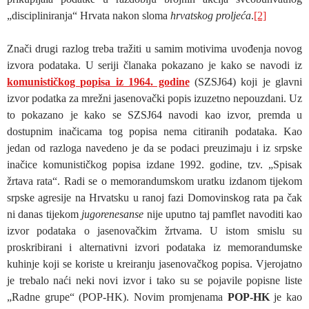
„discipliniranja“ Hrvata nakon sloma
hrvatskog proljeća
.
[2]
Znači drugi razlog treba tražiti u samim motivima uvođenja novog
izvora podataka. U seriji članaka pokazano je kako se navodi iz
komunističkog popisa iz 1964. godine
(SZSJ64) koji je glavni
izvor podatka za mrežni jasenovački popis izuzetno nepouzdani. Uz
to pokazano je kako se SZSJ64 navodi kao izvor, premda u
dostupnim inačicama tog popisa nema citiranih podataka. Kao
jedan od razloga navedeno je da se podaci preuzimaju i iz srpske
inačice komunističkog popisa izdane 1992. godine, tzv. „Spisak
žrtava rata“. Radi se o memorandumskom uratku izdanom tijekom
srpske agresije na Hrvatsku u ranoj fazi Domovinskog rata pa čak
ni danas tijekom
jugorenesanse
nije uputno taj pamflet navoditi kao
izvor podataka o jasenovačkim žrtvama. U istom smislu su
proskribirani i alternativni izvori podataka iz memorandumske
kuhinje koji se koriste u kreiranju jasenovačkog popisa. Vjerojatno
je trebalo naći neki novi izvor i tako su se pojavile popisne liste
„Radne grupe“ (POP-HK). Novim promjenama
POP-HK
je kao