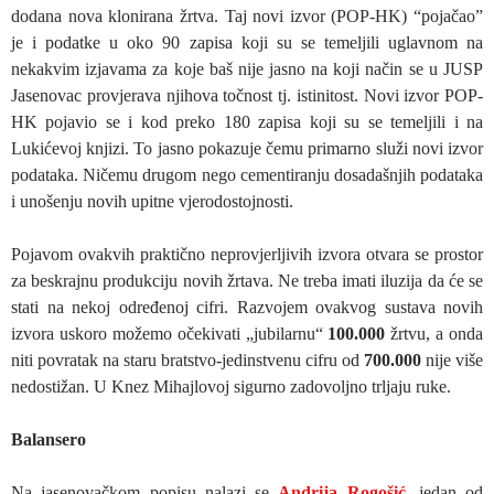
dodana nova klonirana žrtva. Taj novi izvor (POP-HK) “pojačao”
je i podatke u oko 90 zapisa koji su se temeljili uglavnom na
nekakvim izjavama za koje baš nije jasno na koji način se u JUSP
Jasenovac provjerava njihova točnost tj. istinitost. Novi izvor POP-
HK pojavio se i kod preko 180 zapisa koji su se temeljili i na
Lukićevoj knjizi. To jasno pokazuje čemu primarno služi novi izvor
podataka. Ničemu drugom nego cementiranju dosadašnjih podataka
i unošenju novih upitne vjerodostojnosti.
Pojavom ovakvih praktično neprovjerljivih izvora otvara se prostor
za beskrajnu produkciju novih žrtava. Ne treba imati iluzija da će se
stati na nekoj određenoj cifri. Razvojem ovakvog sustava novih
izvora uskoro možemo očekivati „jubilarnu“
100.000
žrtvu, a onda
niti povratak na staru bratstvo-jedinstvenu cifru od
700.000
nije više
nedostižan. U Knez Mihajlovoj sigurno zadovoljno trljaju ruke.
Balansero
Na jasenovačkom popisu nalazi se
Andrija Rogošić
, jedan od