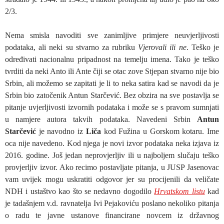
2/3.
Nema smisla navoditi sve zanimljive primjere neuvjerljivosti
podataka, ali neki su stvarno za rubriku
Vjerovali ili ne
. Teško je
određivati nacionalnu pripadnost na temelju imena. Tako je teško
tvrditi da neki Anto ili Ante čiji se otac zove Stjepan stvarno nije bio
Srbin, ali možemo se zapitati je li to neka satira kad se navodi da je
Srbin bio zatočenik Antun Starčević. Bez obzira na sve postavlja se
pitanje uvjerljivosti izvornih podataka i može se s pravom sumnjati
u namjere autora takvih podataka. Navedeni Srbin
Antun
Starčević
je navodno iz
Liča
kod Fužina u Gorskom kotaru. Ime
oca nije navedeno. Kod njega je novi izvor podataka neka izjava iz
2016. godine. Još jedan neprovjerljiv ili u najboljem slučaju teško
provjerljiv izvor. Ako recimo postavljate pitanja, u JUSP Jasenovac
vam uvijek mogu uskratiti odgovor jer su procijenili da veličate
NDH i ustaštvo kao što se nedavno dogodilo
Hrvatskom listu
kad
je tadašnjem v.d. ravnatelja Ivi Pejakoviću poslano nekoliko pitanja
o radu te javne ustanove financirane novcem iz državnog