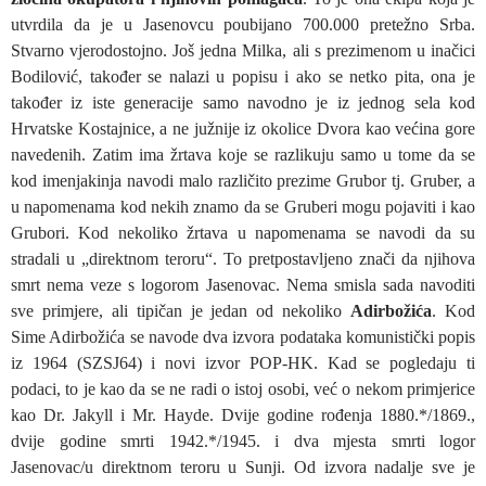
utvrdila da je u Jasenovcu poubijano 700.000 pretežno Srba.
Stvarno vjerodostojno. Još jedna Milka, ali s prezimenom u inačici
Bodilović, također se nalazi u popisu i ako se netko pita, ona je
također iz iste generacije samo navodno je iz jednog sela kod
Hrvatske Kostajnice, a ne južnije iz okolice Dvora kao većina gore
navedenih. Zatim ima žrtava koje se razlikuju samo u tome da se
kod imenjakinja navodi malo različito prezime Grubor tj. Gruber, a
u napomenama kod nekih znamo da se Gruberi mogu pojaviti i kao
Grubori. Kod nekoliko žrtava u napomenama se navodi da su
stradali u „direktnom teroru“. To pretpostavljeno znači da njihova
smrt nema veze s logorom Jasenovac. Nema smisla sada navoditi
sve primjere, ali tipičan je jedan od nekoliko
Adirbožića
. Kod
Sime Adirbožića se navode dva izvora podataka komunistički popis
iz 1964 (SZSJ64) i novi izvor POP-HK. Kad se pogledaju ti
podaci, to je kao da se ne radi o istoj osobi, već o nekom primjerice
kao Dr. Jakyll i Mr. Hayde. Dvije godine rođenja 1880.*/1869.,
dvije godine smrti 1942.*/1945. i dva mjesta smrti logor
Jasenovac/u direktnom teroru u Sunji. Od izvora nadalje sve je