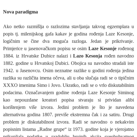
Nova paradigma
Ako netko razmišlja o razlozima stavljanja takvog egzemplara u
popis tj. milenijskog gafa kakav je godina rođenja Laze Kesonje,
logičnim se čine dva moguća razloga. Jedan je prikrivanje.
Primjerice u jasenovačkom popisu se osim
Laze Kesonje
rođenog
1884. iz Hrvatske Dubice nalazi i
Lazo Kesonja
rođen navodno
1882. godine u Hrvatskoj Dubici. Obojica su navodno stradali iste
1942. u Jasenovcu. Osim neznatne razlike u godini rođenja jedina
razlika su različita imena očeva, ali u oba slučaja radi se o tipičnim
XXXO imenima Simo i Jovo. Ukratko, radi se o vrlo diskutabilnim
podacima. Označavanjem godine rođenja Laze Kesonje Siminog
kao nepouzdane kreatori popisa stvaraju si prividan alibi
korištenjem više izvora. Jedini problem je što je navedena
alternativna godina 1807. previše ekstremna čak i za satiru. Drugi
problem je diskutabilnost izvora. Radi se navodno o nekakvim
popisnim listama „Radne grupe“ iz 1973. godine koja je vjerojatno
prikupljala podatke u razdoblju brojnih akcija sveobuhvatnog