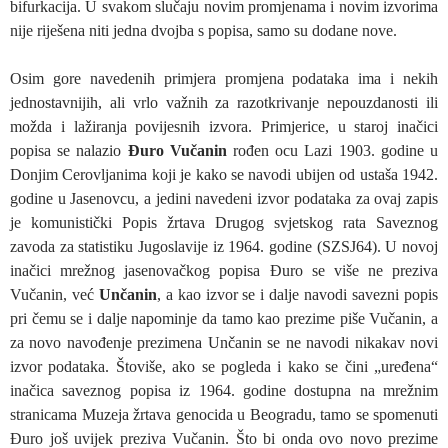
bifurkacija. U svakom slučaju novim promjenama i novim izvorima
nije riješena niti jedna dvojba s popisa, samo su dodane nove.
Osim gore navedenih primjera promjena podataka ima i nekih
jednostavnijih, ali vrlo važnih za razotkrivanje nepouzdanosti ili
možda i lažiranja povijesnih izvora. Primjerice, u staroj inačici
popisa se nalazio
Đuro Vučanin
rođen ocu Lazi 1903. godine u
Donjim Cerovljanima koji je kako se navodi ubijen od ustaša 1942.
godine u Jasenovcu, a jedini navedeni izvor podataka za ovaj zapis
je komunistički Popis žrtava Drugog svjetskog rata Saveznog
zavoda za statistiku Jugoslavije iz 1964. godine (SZSJ64). U novoj
inačici mrežnog jasenovačkog popisa Đuro se više ne preziva
Vučanin, već
Unčanin
, a kao izvor se i dalje navodi savezni popis
pri čemu se i dalje napominje da tamo kao prezime piše Vučanin, a
za novo navođenje prezimena Unčanin se ne navodi nikakav novi
izvor podataka. Štoviše, ako se pogleda i kako se čini „uređena“
inačica saveznog popisa iz 1964. godine dostupna na mrežnim
stranicama Muzeja žrtava genocida u Beogradu, tamo se spomenuti
Đuro još uvijek preziva Vučanin. Što bi onda ovo novo prezime