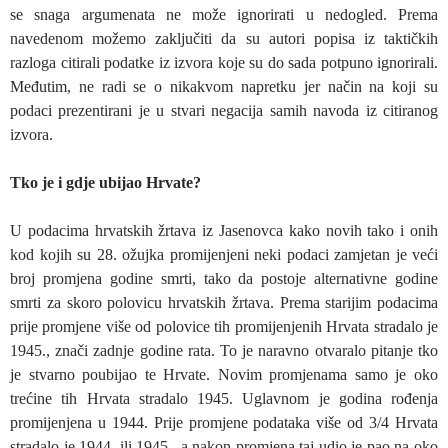
se snaga argumenata ne može ignorirati u nedogled. Prema
navedenom možemo zaključiti da su autori popisa iz taktičkih
razloga citirali podatke iz izvora koje su do sada potpuno ignorirali.
Međutim, ne radi se o nikakvom napretku jer način na koji su
podaci prezentirani je u stvari negacija samih navoda iz citiranog
izvora.
Tko je i gdje ubijao Hrvate?
U podacima hrvatskih žrtava iz Jasenovca kako novih tako i onih
kod kojih su 28. ožujka promijenjeni neki podaci zamjetan je veći
broj promjena godine smrti, tako da postoje alternativne godine
smrti za skoro polovicu hrvatskih žrtava. Prema starijim podacima
prije promjene više od polovice tih promijenjenih Hrvata stradalo je
1945., znači zadnje godine rata. To je naravno otvaralo pitanje tko
je stvarno poubijao te Hrvate. Novim promjenama samo je oko
trećine tih Hrvata stradalo 1945. Uglavnom je godina rođenja
promijenjena u 1944. Prije promjene podataka više od 3/4 Hrvata
stradalo je 1944. ili 1945., a nakon promjena taj udio je pao na oko