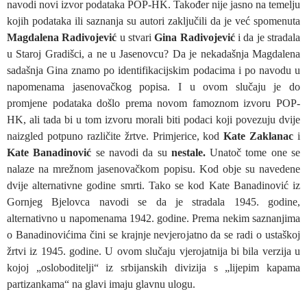
navodi novi izvor podataka POP-HK. Također nije jasno na temelju
kojih podataka ili saznanja su autori zaključili da je već spomenuta
Magdalena Radivojević
u stvari
Gina Radivojević
i da je stradala
u Staroj Gradišci, a ne u Jasenovcu? Da je nekadašnja Magdalena
sadašnja Gina znamo po identifikacijskim podacima i po navodu u
napomenama jasenovačkog popisa. I u ovom slučaju je do
promjene podataka došlo prema novom famoznom izvoru POP-
HK, ali tada bi u tom izvoru morali biti podaci koji povezuju dvije
naizgled potpuno različite žrtve. Primjerice, kod
Kate Zaklanac
i
Kate Banadinović
se navodi da su
nestale.
Unatoč tome one se
nalaze na mrežnom jasenovačkom popisu. Kod obje su navedene
dvije alternativne godine smrti. Tako se kod Kate Banadinović iz
Gornjeg Bjelovca navodi se da je stradala 1945. godine,
alternativno u napomenama 1942. godine. Prema nekim saznanjima
o Banadinovićima čini se krajnje nevjerojatno da se radi o ustaškoj
žrtvi iz 1945. godine. U ovom slučaju vjerojatnija bi bila verzija u
kojoj „osloboditelji“ iz srbijanskih divizija s „lijepim kapama
partizankama“ na glavi imaju glavnu ulogu.