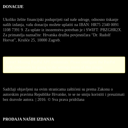
DONACIJE
Ukoliko želite financijski poduprijeti rad naše udruge, odnosno tiskanje
naših izdanja, vašu donaciju možete uplatiti na IBAN: HR75 2340 0091
1108 7391 9. Za uplate iz inozemstva potreban je i SWIFT: PBZGHR2X.
Za primatelja naznačite: Hrvatska družba povjesničara “Dr. Rudolf
Horvat”, Krsišće 25, 10000 Zagreb.
Error! Missing PayPal API credentials. Please configure the PayPal
API credentials by going to the settings menu of this plugin.
Sadržaji objavljeni na ovim stranicama zaštićeni su prema Zakonu o
autorskim pravima Republike Hrvatske, te se ne smiju koristiti i preuzimati
bez dozvole autora. | 2016. © Sva prava pridržana
PRODAJA NAŠIH IZDANJA