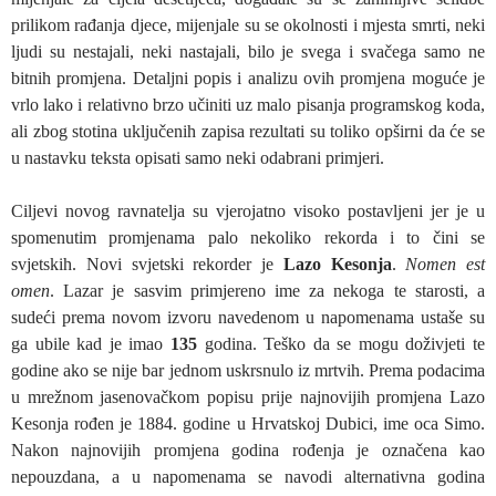
prilikom rađanja djece, mijenjale su se okolnosti i mjesta smrti, neki
ljudi su nestajali, neki nastajali, bilo je svega i svačega samo ne
bitnih promjena. Detaljni popis i analizu ovih promjena moguće je
vrlo lako i relativno brzo učiniti uz malo pisanja programskog koda,
ali zbog stotina uključenih zapisa rezultati su toliko opširni da će se
u nastavku teksta opisati samo neki odabrani primjeri.
Ciljevi novog ravnatelja su vjerojatno visoko postavljeni jer je u
spomenutim promjenama palo nekoliko rekorda i to čini se
svjetskih. Novi svjetski rekorder je
Lazo Kesonja
.
Nomen est
omen
. Lazar je sasvim primjereno ime za nekoga te starosti, a
sudeći prema novom izvoru navedenom u napomenama ustaše su
ga ubile kad je imao
135
godina. Teško da se mogu doživjeti te
godine ako se nije bar jednom uskrsnulo iz mrtvih. Prema podacima
u mrežnom jasenovačkom popisu prije najnovijih promjena Lazo
Kesonja rođen je 1884. godine u Hrvatskoj Dubici, ime oca Simo.
Nakon najnovijih promjena godina rođenja je označena kao
nepouzdana, a u napomenama se navodi alternativna godina