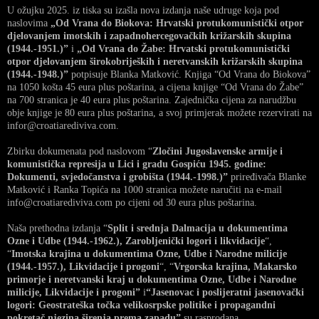
U ožujku 2025. iz tiska su izašla nova izdanja naše udruge koja pod
naslovima
„Od Vrana do Biokova: Hrvatski protukomunistički otpor
djelovanjem imotskih i zapadnohercegovačkih križarskih skupina
(1944.-1951.)”
i
„Od Vrana do Žabe: Hrvatski protukomunistički
otpor djelovanjem širokobrijeških i neretvanskih križarskih skupina
(1944.-1948.)”
potpisuje Blanka Matković. Knjiga “Od Vrana do Biokova”
na 1050 košta 45 eura plus poštarina, a cijena knjige “Od Vrana do Žabe”
na 700 stranica je 40 eura plus poštarina. Zajednička cijena za narudžbu
obje knjige je 80 eura plus poštarina, a svoj primjerak možete rezervirati na
infor@croatiarediviva.com.
Zbirku dokumenata pod naslovom “
Zločini Jugoslavenske armije i
komunistička represija u Lici i gradu Gospiću 1945. godine:
Dokumenti, svjedočanstva i grobišta (1944.-1998.)”
priređivača Blanke
Matković i Ranka Topića na 1000 stranica možete naručiti na e-mail
info@croatiarediviva.com po cijeni od 30 eura plus poštarina.
Naša prethodna izdanja “
Split i srednja Dalmacija u dokumentima
Ozne i Udbe (1944.-1962.), Zarobljenički logori i likvidacije
“,
“
Imotska krajina u dokumentima Ozne, Udbe i Narodne milicije
(1944.-1957.), Likvidacije i progoni
“, “
Vrgorska krajina, Makarsko
primorje i neretvanski kraj u dokumentima Ozne, Udbe i Narodne
milicije, Likvidacije i progoni”
i
“Jasenovac i poslijeratni jasenovački
logori: Geostrateška točka velikosrpske politike i propagandni
pokretač njezina širenja prema zapadu”
su rasprodana.