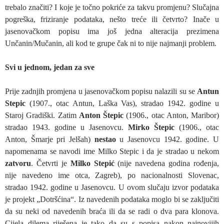
trebalo značiti? I koje je točno pokriće za takvu promjenu? Slučajna
pogreška, friziranje podataka, nešto treće ili četvrto? Inače u
jasenovačkom popisu ima još jedna alteracija prezimena
Unčanin/Mučanin, ali kod te grupe čak ni to nije najmanji problem.
Svi u jednom, jedan za sve
Prije zadnjih promjena u jasenovačkom popisu nalazili su se
Antun
Stepic
(1907., otac Antun, Laška Vas), stradao 1942. godine u
Staroj Gradiški. Zatim
Anton Štepic
(1906., otac Anton, Maribor)
stradao 1943. godine u Jasenovcu.
Mirko Štepic
(1906., otac
Anton, Šmarje pri Jelšah)
nestao
u Jasenovcu 1942. godine. U
napomenama se navodi ime Milko Stepic i da je stradao u nekom
zatvoru
. Četvrti je
Milko Stepić
(nije navedena godina rođenja,
nije navedeno ime otca, Zagreb), po nacionalnosti Slovenac,
stradao 1942. godine u Jasenovcu. U ovom slučaju izvor podataka
je projekt „Dotršćina“. Iz navedenih podataka moglo bi se zaključiti
da su neki od navedenih braća ili da se radi o dva para klonova.
Cijela dilema riješena je tako da su s popisa nakon najnovijih