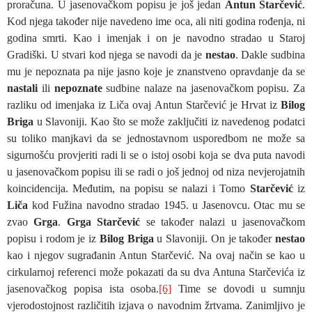
proračuna. U jasenovačkom popisu je još jedan
Antun Starčević
.
Kod njega također nije navedeno ime oca, ali niti godina rođenja, ni
godina smrti. Kao i imenjak i on je navodno stradao u Staroj
Gradiški. U stvari kod njega se navodi da je
nestao
. Dakle sudbina
mu je nepoznata pa nije jasno koje je znanstveno opravdanje da se
nastali
ili
nepoznate
sudbine nalaze na jasenovačkom popisu. Za
razliku od imenjaka iz Liča ovaj Antun Starčević je Hrvat iz
Bilog
Briga
u Slavoniji. Kao što se može zaključiti iz navedenog podatci
su toliko manjkavi da se jednostavnom usporedbom ne može sa
sigurnošću provjeriti radi li se o istoj osobi koja se dva puta navodi
u jasenovačkom popisu ili se radi o još jednoj od niza nevjerojatnih
koincidencija. Međutim, na popisu se nalazi i Tomo
Starčević
iz
Liča
kod Fužina navodno stradao 1945. u Jasenovcu. Otac mu se
zvao
Grga
.
Grga Starčević
se također nalazi u jasenovačkom
popisu i rodom je iz
Bilog Briga
u Slavoniji. On je također
nestao
kao i njegov sugrađanin Antun Starčević. Na ovaj način se kao u
cirkularnoj referenci može pokazati da su dva Antuna Starčevića iz
jasenovačkog popisa ista osoba.
[6]
Time se dovodi u sumnju
vjerodostojnost različitih izjava o navodnim žrtvama. Zanimljivo je