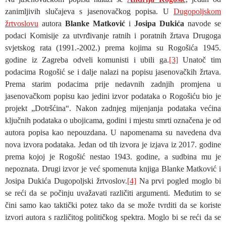
zanimljivih slučajeva s jasenovačkog popisa. U
Dugopoljskom
žrtvoslovu
autora
Blanke Matković
i
Josipa Dukića
navode se
podaci Komisije za utvrđivanje ratnih i poratnih žrtava Drugoga
svjetskog rata (1991.-2002.) prema kojima su Rogošića 1945.
godine iz Zagreba odveli komunisti i ubili ga.
[3]
Unatoč tim
podacima Rogošić se i dalje nalazi na popisu jasenovačkih žrtava.
Prema starim podacima prije nedavnih zadnjih promjena u
jasenovačkom popisu kao jedini izvor podataka o Rogošiću bio je
projekt „Dotršćina“. Nakon zadnjeg mijenjanja podataka većina
ključnih podataka o ubojicama, godini i mjestu smrti označena je od
autora popisa kao nepouzdana. U napomenama su navedena dva
nova izvora podataka. Jedan od tih izvora je izjava iz 2017. godine
prema kojoj je Rogošić nestao 1943. godine, a sudbina mu je
nepoznata. Drugi izvor je već spomenuta knjiga Blanke Matković i
Josipa Dukića Dugopoljski žrtvoslov.
[4]
Na prvi pogled moglo bi
se reći da se počinju uvažavati različiti argumenti. Međutim to se
čini samo kao taktički potez tako da se može tvrditi da se koriste
izvori autora s različitog političkog spektra. Moglo bi se reći da se