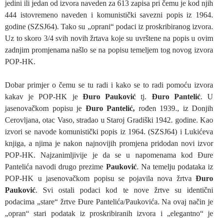
jedini ili jedan od izvora naveden za 613 zapisa pri čemu je kod njih
444 istovremeno naveden i komunistički savezni popis iz 1964.
godine (SZSJ64). Tako su „oprani“ podaci iz proskribiranog izvora.
Uz to skoro 3/4 svih novih žrtava koje su uvrštene na popis u ovim
zadnjim promjenama našlo se na popisu temeljem tog novog izvora
POP-HK.
Dobar primjer o čemu se tu radi i kako se to radi pomoću izvora
kakav je POP-HK je
Đuro Pauković
tj.
Đuro Pantelić
. U
jasenovačkom popisu je
Đuro Pantelić,
rođen 1939., iz Donjih
Cerovljana, otac Vaso, stradao u Staroj Gradiški 1942. godine. Kao
izvori se navode komunistički popis iz 1964. (SZSJ64) i Lukićeva
knjiga, a njima je nakon najnovijih promjena pridodan novi izvor
POP-HK. Najzanimljivije je da se u napomenama kod Đure
Pantelića navodi drugo prezime
Pauković
. Na temelju podataka iz
POP-HK u jasenovačkom popisu se pojavila nova žrtva
Đuro
Pauković
. Svi ostali podaci kod te nove žrtve su identični
podacima „stare“ žrtve Đure Pantelića/Paukovića. Na ovaj način je
„opran“ stari podatak iz proskribiranih izvora i „elegantno“ je