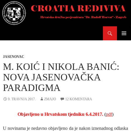
Skoči
do
sadržaja
Pretraži
PRIMAR
IZBORN
JASENOVAC
M. KOIĆ I NIKOLA BANIĆ:
NOVA JASENOVAČKA
PARADIGMA
9. TRAVNJA 2017.
ZMAJO
12 KOMENTARA
Objavljeno u Hrvatskom tjedniku 6.4.2017.
(
pdf
)
U novinama je nedavno objavljeno da je nakon iznenadnog odlaska