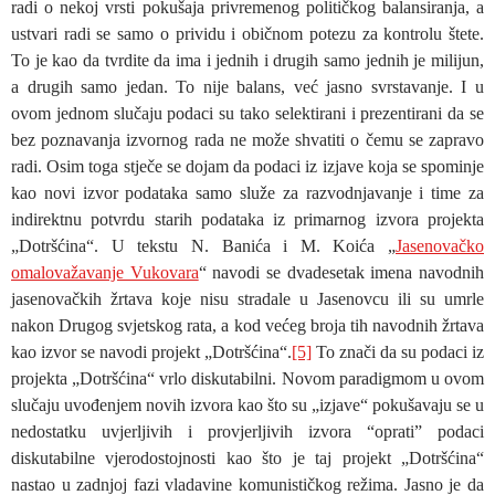
radi o nekoj vrsti pokušaja privremenog političkog balansiranja, a
ustvari radi se samo o prividu i običnom potezu za kontrolu štete.
To je kao da tvrdite da ima i jednih i drugih samo jednih je milijun,
a drugih samo jedan. To nije balans, već jasno svrstavanje. I u
ovom jednom slučaju podaci su tako selektirani i prezentirani da se
bez poznavanja izvornog rada ne može shvatiti o čemu se zapravo
radi. Osim toga stječe se dojam da podaci iz izjave koja se spominje
kao novi izvor podataka samo služe za razvodnjavanje i time za
indirektnu potvrdu starih podataka iz primarnog izvora projekta
„Dotršćina“. U tekstu N. Banića i M. Koića „
Jasenovačko
omalovažavanje Vukovara
“ navodi se dvadesetak imena navodnih
jasenovačkih žrtava koje nisu stradale u Jasenovcu ili su umrle
nakon Drugog svjetskog rata, a kod većeg broja tih navodnih žrtava
kao izvor se navodi projekt „Dotršćina“.
[5]
To znači da su podaci iz
projekta „Dotršćina“ vrlo diskutabilni. Novom paradigmom u ovom
slučaju uvođenjem novih izvora kao što su „izjave“ pokušavaju se u
nedostatku uvjerljivih i provjerljivih izvora “oprati” podaci
diskutabilne vjerodostojnosti kao što je taj projekt „Dotršćina“
nastao u zadnjoj fazi vladavine komunističkog režima. Jasno je da