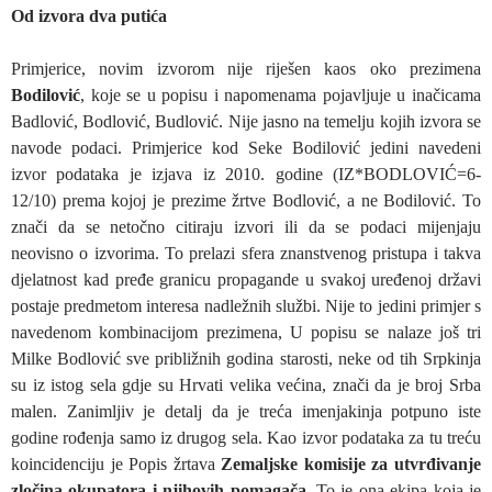
Od izvora dva putića
Primjerice, novim izvorom nije riješen kaos oko prezimena
Bodilović
, koje se u popisu i napomenama pojavljuje u inačicama
Badlović, Bodlović, Budlović. Nije jasno na temelju kojih izvora se
navode podaci. Primjerice kod Seke Bodilović jedini navedeni
izvor podataka je izjava iz 2010. godine (IZ*BODLOVIĆ=6-
12/10) prema kojoj je prezime žrtve Bodlović, a ne Bodilović. To
znači da se netočno citiraju izvori ili da se podaci mijenjaju
neovisno o izvorima. To prelazi sfera znanstvenog pristupa i takva
djelatnost kad pređe granicu propagande u svakoj uređenoj državi
postaje predmetom interesa nadležnih službi. Nije to jedini primjer s
navedenom kombinacijom prezimena, U popisu se nalaze još tri
Milke Bodlović sve približnih godina starosti, neke od tih Srpkinja
su iz istog sela gdje su Hrvati velika većina, znači da je broj Srba
malen. Zanimljiv je detalj da je treća imenjakinja potpuno iste
godine rođenja samo iz drugog sela. Kao izvor podataka za tu treću
koincidenciju je Popis žrtava
Zemaljske komisije za utvrđivanje
zločina okupatora i njihovih pomagača
. To je ona ekipa koja je