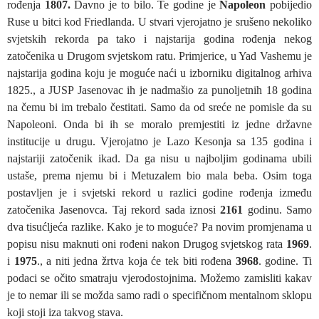
rođenja
1807
.
Davno je to bilo. Te godine je
Napoleon
pobijedio
Ruse u bitci kod Friedlanda. U stvari vjerojatno je srušeno nekoliko
svjetskih rekorda pa tako i najstarija godina rođenja nekog
zatočenika u Drugom svjetskom ratu. Primjerice, u Yad Vashemu je
najstarija godina koju je moguće naći u izborniku digitalnog arhiva
1825., a JUSP Jasenovac ih je nadmašio za punoljetnih 18 godina
na čemu bi im trebalo čestitati. Samo da od sreće ne pomisle da su
Napoleoni. Onda bi ih se moralo premjestiti iz jedne državne
institucije u drugu. Vjerojatno je Lazo Kesonja sa 135 godina i
najstariji zatočenik ikad. Da ga nisu u najboljim godinama ubili
ustaše, prema njemu bi i Metuzalem bio mala beba. Osim toga
postavljen je i svjetski rekord u razlici godine rođenja između
zatočenika Jasenovca. Taj rekord sada iznosi
2161
godinu. Samo
dva tisućljeća razlike. Kako je to moguće? Pa novim promjenama u
popisu nisu maknuti oni rođeni nakon Drugog svjetskog rata
1969
.
i
1975
., a niti jedna žrtva koja će tek biti rođena
3968
. godine. Ti
podaci se očito smatraju vjerodostojnima. Možemo zamisliti kakav
je to nemar ili se možda samo radi o specifičnom mentalnom sklopu
koji stoji iza takvog stava.