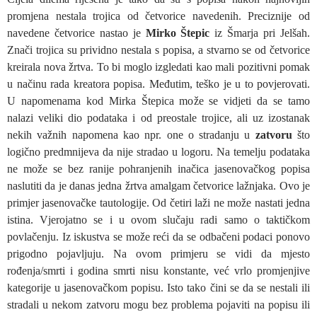
promjena nestala trojica od četvorice navedenih. Preciznije od
navedene četvorice nastao je
Mirko Štepic
iz Šmarja pri Jelšah.
Znači trojica su prividno nestala s popisa, a stvarno se od četvorice
kreirala nova žrtva. To bi moglo izgledati kao mali pozitivni pomak
u načinu rada kreatora popisa. Međutim, teško je u to povjerovati.
U napomenama kod Mirka Štepica može se vidjeti da se tamo
nalazi veliki dio podataka i od preostale trojice, ali uz izostanak
nekih važnih napomena kao npr. one o stradanju u
zatvoru
što
logično predmnijeva da nije stradao u logoru. Na temelju podataka
ne može se bez ranije pohranjenih inačica jasenovačkog popisa
naslutiti da je danas jedna žrtva amalgam četvorice lažnjaka. Ovo je
primjer jasenovačke tautologije. Od četiri laži ne može nastati jedna
istina. Vjerojatno se i u ovom slučaju radi samo o taktičkom
povlačenju. Iz iskustva se može reći da se odbačeni podaci ponovo
prigodno pojavljuju. Na ovom primjeru se vidi da mjesto
rođenja/smrti i godina smrti nisu konstante, već vrlo promjenjive
kategorije u jasenovačkom popisu. Isto tako čini se da se nestali ili
stradali u nekom zatvoru mogu bez problema pojaviti na popisu ili