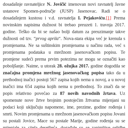
dosadašnje ravnateljice
N. Jovičić
imenovan novi ravnatelj Javne
ustanove Spomen-područje (JUSP) Jasenovac. Radi se o
dosadašnjem kustosu i v.d. ravnatelja
I. Pejakoviću
.
[1]
Prema
novinskim napisima dužnost bi trebao preuzeti 1. travnja 2017.
godine. Teško da bi se našao bolji datum za preuzimanje takve
dužnosti od tzv. “
prvog aprila
“. Nova-stara ekipa već je krenula s
promjenama. Ne sa suštinskim promjenama u načinu rada, već s
promjenama podataka u mrežnom jasenovačkom popisu. Te
promjene sudeći prema prvim potezima ne mogu se označiti kao
poboljšanje. Naime, u utorak
28. ožujka 2017.
godine dogodila se
značajna promjena mrežnog jasenovačkog popisa
tako da u
prethodnoj inačici postoji 567 zapisa kojih nema u novoj, a u novoj
inačici ima 654 zapisa kojih nema u prethodnoj. To znači da se
popis relativno povećao za
87 novih navodnih žrtava
. Uz
spomenute nove žrtve brojnim postojećim žrtvama mijenjani su
podaci koji uključuju napomene, ime, prezime, godine rođenja i
smrti. Novim promjenama u mrežnom jasenovačkom popisu Jovani
su postali Jovice, Mace su postale Marije, godine rođenja su se
mijenjale za cijela desetljeća, događale su se zanimljive selidbe