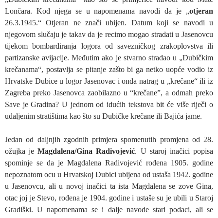
Lončara. Kod njega se u napomenama navodi da je „
otjeran
26.3.1945.“ Otjeran ne znači ubijen. Datum koji se navodi u
njegovom slučaju je takav da je recimo mogao stradati u Jasenovcu
tijekom bombardiranja logora od savezničkog zrakoplovstva ili
partizanske avijacije. Međutim ako je stvarno stradao u „Dubičkim
krečanama“, postavlja se pitanje zašto bi ga netko uopće vodio iz
Hrvatske Dubice u logor Jasenovac i onda natrag u „krečane“ ili iz
Zagreba preko Jasenovca zaobilazno u “krečane”, a odmah preko
Save je Gradina? U jednom od idućih tekstova bit će više riječi o
udaljenim stratištima kao što su Dubičke krečane ili Bajića jame.
Jedan od daljnjih zgodnih primjera spomenutih promjena od 28.
ožujka je
Magdalena/Gina Radivojević
. U staroj inačici popisa
spominje se da je Magdalena Radivojević rođena 1905. godine
nepoznatom ocu u Hrvatskoj Dubici ubijena od ustaša 1942. godine
u Jasenovcu, ali u novoj inačici ta ista Magdalena se zove Gina,
otac joj je Stevo, rođena je 1904. godine i ustaše su je ubili u Staroj
Gradiški. U napomenama se i dalje navode stari podaci, ali se