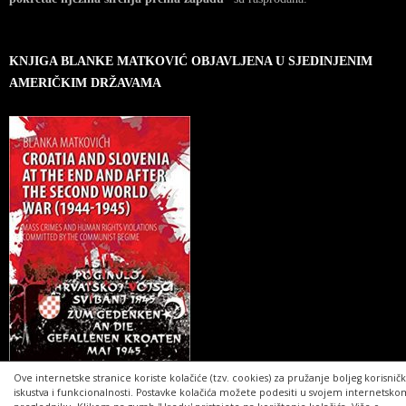
KNJIGA BLANKE MATKOVIĆ OBJAVLJENA U SJEDINJENIM
AMERIČKIM DRŽAVAMA
Ove internetske stranice koriste kolačiće (tzv. cookies) za pružanje boljeg korisnič
iskustva i funkcionalnosti. Postavke kolačića možete podesiti u svojem internetsko