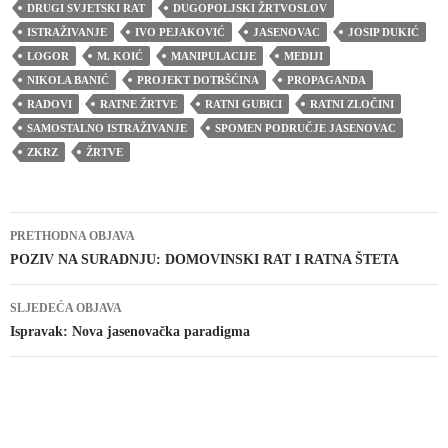
DRUGI SVJETSKI RAT
DUGOPOLJSKI ŽRTVOSLOV
ISTRAŽIVANJE
IVO PEJAKOVIĆ
JASENOVAC
JOSIP DUKIĆ
LOGOR
M. KOIĆ
MANIPULACIJE
MEDIJI
NIKOLA BANIĆ
PROJEKT DOTRŠĆINA
PROPAGANDA
RADOVI
RATNE ŽRTVE
RATNI GUBICI
RATNI ZLOČINI
SAMOSTALNO ISTRAŽIVANJE
SPOMEN PODRUČJE JASENOVAC
ZKRZ
ŽRTVE
Navigacija
PRETHODNA OBJAVA
objava
POZIV NA SURADNJU: DOMOVINSKI RAT I RATNA ŠTETA
SLJEDEĆA OBJAVA
Ispravak: Nova jasenovačka paradigma