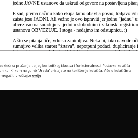
ookies) za pružanje boljeg korisničkog iskustva i funkcionalnosti. Postavke kolačića
iku. Klikom na gumb 'Uredu' pristajete na korištenje kolačića. Više o kolačićima
emogućiti pročitajte
ovdje