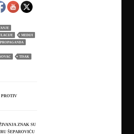
VANJE
ULACIJE
MEDIJI
PROPAGANDA
NOVAC
TISAK
 PROTIV
ŽIVANJA ZNAK SU
IRU ŠEPAROVIĆU