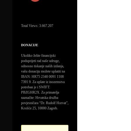
Total Views:
3.667.207
DONACIJE
Ukoliko želite financijski
poduprijeti rad naše udruge,
odnosno tiskanje naših izdanja,
vašu donaciju možete uplatiti na
IBAN: HR75 2340 0091 1108
7391 9. Za uplate iz inozemstva
potreban je i SWIFT:
PBZGHR2X. Za primatelja
naznačite: Hrvatska družba
povjesničara “Dr. Rudolf Horvat”,
Krsišće 25, 10000 Zagreb.
Error! Missing PayPal API