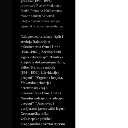
grobišta (1944.-1998.)”
priređivača Blanke Matković i
Ranka Topića na 1000 stranica
možete naručiti na e-mail
info@croatiarediviva.com po
cijeni od 30 eura plus poštarina.
Naša prethodna izdanja “
Split i
srednja Dalmacija u
dokumentima Ozne i Udbe
(1944.-1962.), Zarobljenički
logori i likvidacije
“, “
Imotska
krajina u dokumentima Ozne,
Udbe i Narodne milicije
(1944.-1957.), Likvidacije i
progoni
“, “
Vrgorska krajina,
Makarsko primorje i
neretvanski kraj u
dokumentima Ozne, Udbe i
Narodne milicije, Likvidacije i
progoni”
i
“Jasenovac i
poslijeratni jasenovački logori:
Geostrateška točka
velikosrpske politike i
propagandni pokretač njezina