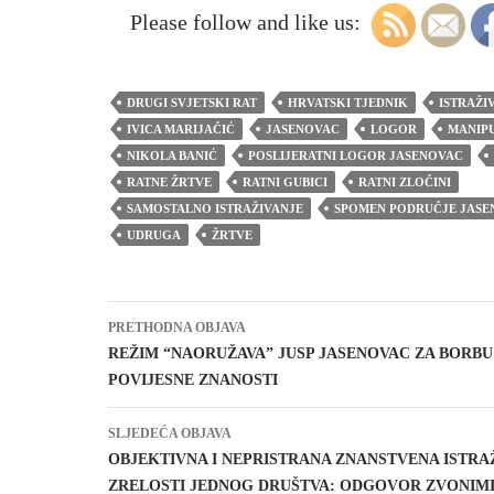
Please follow and like us:
DRUGI SVJETSKI RAT
HRVATSKI TJEDNIK
ISTRAŽI
IVICA MARIJAČIĆ
JASENOVAC
LOGOR
MANIP
NIKOLA BANIĆ
POSLIJERATNI LOGOR JASENOVAC
RATNE ŽRTVE
RATNI GUBICI
RATNI ZLOČINI
SAMOSTALNO ISTRAŽIVANJE
SPOMEN PODRUČJE JASE
UDRUGA
ŽRTVE
Navigacija
PRETHODNA OBJAVA
objava
REŽIM “NAORUŽAVA” JUSP JASENOVAC ZA BORBU
POVIJESNE ZNANOSTI
SLJEDEĆA OBJAVA
OBJEKTIVNA I NEPRISTRANA ZNANSTVENA ISTRA
ZRELOSTI JEDNOG DRUŠTVA: ODGOVOR ZVONIM