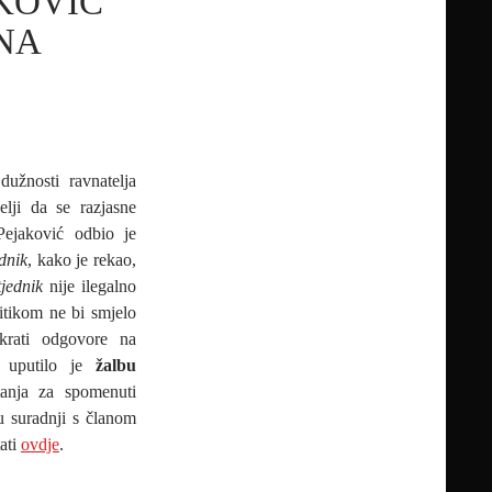
KOVIĆ
NA
dužnosti ravnatelja
lji da se razjasne
Pejaković odbio je
ednik
, kako je rekao,
tjednik
nije ilegalno
itikom ne bi smjelo
skrati odgovore na
ka uputilo je
žalbu
tanja za spomenuti
 suradnji s članom
tati
ovdje
.