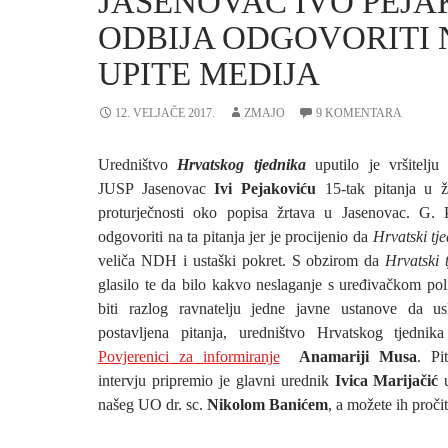
JASENOVAC IVO PEJA
ODBIJA ODGOVORITI 
UPITE MEDIJA
12. VELJAČE 2017.
ZMAJO
9 KOMENTARA
Uredništvo
Hrvatskog tjednika
uputilo je vršitelju 
JUSP Jasenovac
Ivi Pejakoviću
15-tak pitanja u že
proturječnosti oko popisa žrtava u Jasenovac. G. 
odgovoriti na ta pitanja jer je procijenio da
Hrvatski tj
veliča NDH i ustaški pokret. S obzirom da
Hrvatski 
glasilo te da bilo kakvo neslaganje s uređivačkom pol
biti razlog ravnatelju jedne javne ustanove da u
postavljena pitanja, uredništvo Hrvatskog tjedni
Povjerenici za informiranje
Anamariji Musa
. Pi
intervju pripremio je glavni urednik
Ivica Marijačić
u
našeg UO dr. sc.
Nikolom Banićem
, a možete ih proči