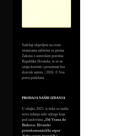
credentials. Please configure
the PayPal API credentials by
going to the settings menu of
this plugin.
Sadržaji objavljeni na ovim
stranicama zaštićeni su prema
Zakonu o autorskim pravima
Republike Hrvatske, te se ne
smiju koristiti i preuzimati bez
dozvole autora. | 2016. © Sva
prava pridržana
PRODAJA NAŠIH IZDANJA
U ožujku 2025. iz tiska su izašla
nova izdanja naše udruge koja
pod naslovima
„Od Vrana do
Biokova: Hrvatski
protukomunistički otpor