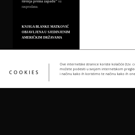
širenja prema zapadu”
su
rasprodana.
KNJIGA BLANKE MATKOVIĆ
OBJAVLJENA U SJEDINJENIM
AMERIČKIM DRŽAVAMA
Ove internetske stranice koriste kolačiće (tzv. c
možete podesiti u svojem internetskom pregledn
COOKIES
i načinu kako ih koristimo te načinu kako ih on