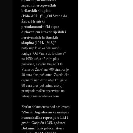
djelovanjem imotskih i
zapadnohercegovačkih
križarskih skupina
(1944.-1951.)”
i
„Od Vrana do
Žabe: Hrvatski
protukomunistički otpor
djelovanjem širokobrijeških i
neretvanskih križarskih
skupina (1944.-1948.)”
potpisuje Blanka Matković.
Knjiga “Od Vrana do Biokova”
na 1050 košta 45 eura plus
poštarina, a cijena knjige “Od
Vrana do Žabe” na 700 stranica je
40 eura plus poštarina. Zajednička
cijena za narudžbu obje knjige je
80 eura plus poštarina, a svoj
primjerak možete rezervirati na
infor@croatiarediviva.com.
Zbirku dokumenata pod naslovom
“
Zločini Jugoslavenske armije i
komunistička represija u Lici i
gradu Gospiću 1945. godine:
Dokumenti, svjedočanstva i