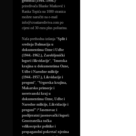
grobišta (1944.-1998.)”
priređivača Blanke Matković i
Ranka Topića na 1000 stranica
možete naručiti na e-mail
info@croatiarediviva.com po
cijeni od 30 eura plus poštarina.
Naša prethodna izdanja “
Split i
srednja Dalmacija u
dokumentima Ozne i Udbe
(1944.-1962.), Zarobljenički
logori i likvidacije
“, “
Imotska
krajina u dokumentima Ozne,
Udbe i Narodne milicije
(1944.-1957.), Likvidacije i
progoni
“, “
Vrgorska krajina,
Makarsko primorje i
neretvanski kraj u
dokumentima Ozne, Udbe i
Narodne milicije, Likvidacije i
progoni”
i
“Jasenovac i
poslijeratni jasenovački logori:
Geostrateška točka
velikosrpske politike i
propagandni pokretač njezina