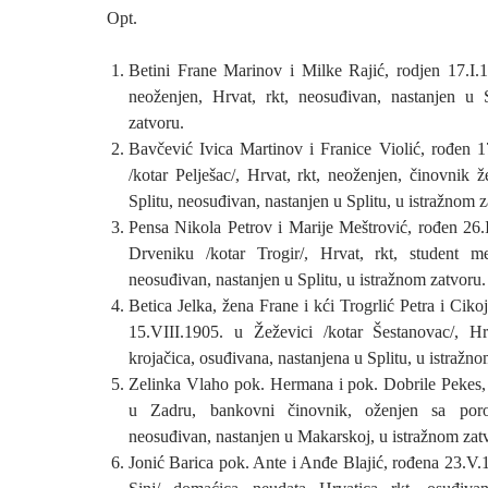
Opt.
Betini Frane Marinov i Milke Rajić, rodjen 17.I.1
neoženjen, Hrvat, rkt, neosuđivan, nastanjen u 
zatvoru.
Bavčević Ivica Martinov i Franice Violić, rođen 
/kotar Pelješac/, Hrvat, rkt, neoženjen, činovnik ž
Splitu, neosuđivan, nastanjen u Splitu, u istražnom z
Pensa Nikola Petrov i Marije Meštrović, rođen 26
Drveniku /kotar Trogir/, Hrvat, rkt, student me
neosuđivan, nastanjen u Splitu, u istražnom zatvoru.
Betica Jelka, žena Frane i kći Trogrlić Petra i Ciko
15.VIII.1905. u Žeževici /kotar Šestanovac/, Hrv
krojačica, osuđivana, nastanjena u Splitu, u istražno
Zelinka Vlaho pok. Hermana i pok. Dobrile Pekes, 
u Zadru, bankovni činovnik, oženjen sa poro
neosuđivan, nastanjen u Makarskoj, u istražnom zat
Jonić Barica pok. Ante i Anđe Blajić, rođena 23.V.