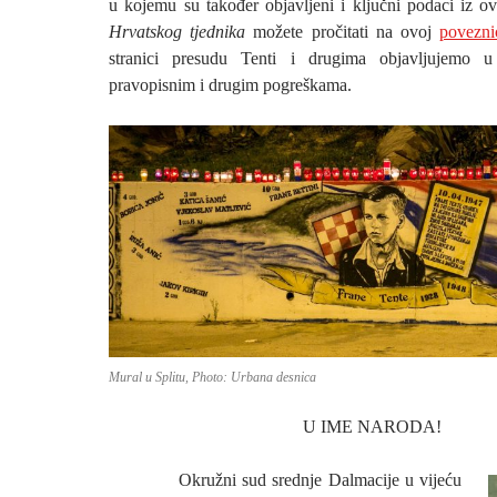
u kojemu su također objavljeni i ključni podaci iz ov
Hrvatskog tjednika
možete pročitati na ovoj
povezni
stranici presudu Tenti i drugima objavljujemo u
pravopisnim i drugim pogreškama.
Mural u Splitu, Photo: Urbana desnica
U IME NARODA!
Okružni sud srednje Dalmacije u vijeću