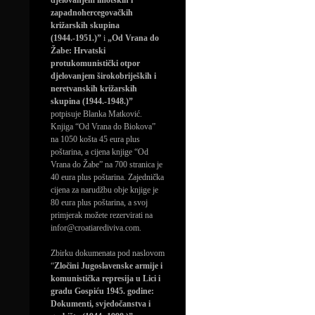
djelovanjem imotskih i
zapadnohercegovačkih
križarskih skupina
(1944.-1951.)”
i
„Od Vrana do
Žabe: Hrvatski
protukomunistički otpor
djelovanjem širokobrijeških i
neretvanskih križarskih
skupina (1944.-1948.)”
potpisuje Blanka Matković.
Knjiga “Od Vrana do Biokova”
na 1050 košta 45 eura plus
poštarina, a cijena knjige “Od
Vrana do Žabe” na 700 stranica je
40 eura plus poštarina. Zajednička
cijena za narudžbu obje knjige je
80 eura plus poštarina, a svoj
primjerak možete rezervirati na
infor@croatiarediviva.com.
Zbirku dokumenata pod naslovom
“
Zločini Jugoslavenske armije i
komunistička represija u Lici i
gradu Gospiću 1945. godine:
Dokumenti, svjedočanstva i