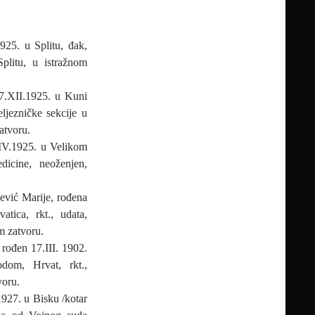
925. u Splitu, đak,
Splitu, u istražnom
17.XII.1925. u Kuni
eljezničke sekcije u
atvoru.
.IV.1925. u Velikom
dicine, neoženjen,
jević Marije, rođena
atica, rkt., udata,
m zatvoru.
rođen 17.III. 1902.
dom, Hrvat, rkt.,
voru.
1927. u Bisku /kotar