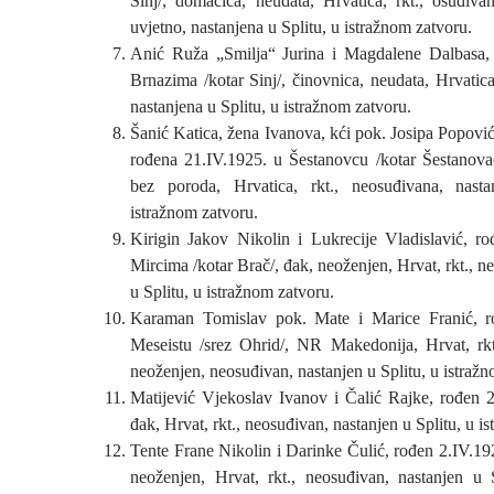
Sinj/, domaćica, neudata, Hrvatica, rkt., osuđi
uvjetno, nastanjena u Splitu, u istražnom zatvoru.
Anić Ruža „Smilja“ Jurina i Magdalene Dalbasa,
Brnazima /kotar Sinj/, činovnica, neudata, Hrvatica
nastanjena u Splitu, u istražnom zatvoru.
Šanić Katica, žena Ivanova, kći pok. Josipa Popovi
rođena 21.IV.1925. u Šestanovcu /kotar Šestanova
bez poroda, Hrvatica, rkt., neosuđivana, nast
istražnom zatvoru.
Kirigin Jakov Nikolin i Lukrecije Vladislavić, r
Mircima /kotar Brač/, đak, neoženjen, Hrvat, rkt., n
u Splitu, u istražnom zatvoru.
Karaman Tomislav pok. Mate i Marice Franić, r
Meseistu /srez Ohrid/, NR Makedonija, Hrvat, rkt
neoženjen, neosuđivan, nastanjen u Splitu, u istraž
Matijević Vjekoslav Ivanov i Čalić Rajke, rođen 25
đak, Hrvat, rkt., neosuđivan, nastanjen u Splitu, u i
Tente Frane Nikolin i Darinke Čulić, rođen 2.IV.19
neoženjen, Hrvat, rkt., neosuđivan, nastanjen u 