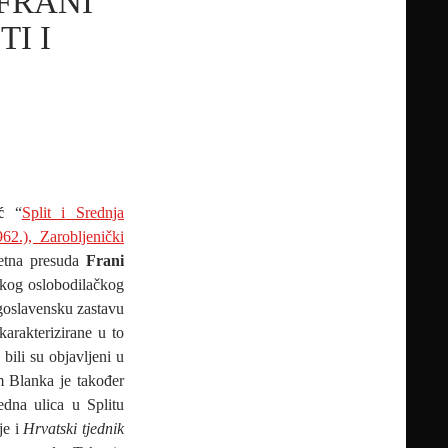
FRANI
TI I
ć
“
Split i Srednja
.), Zarobljenički
letna presuda
Frani
kog oslobodilačkog
ugoslavensku zastavu
karakterizirane u to
bili su objavljeni u
 Blanka je također
dna ulica u Splitu
je i
Hrvatski tjednik