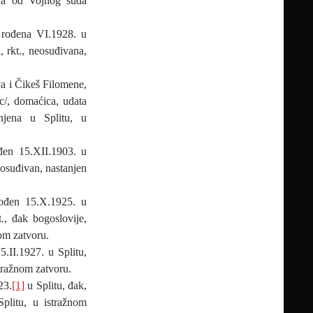
vana od Vojnog suda
 rođena VI.1928. u
, rkt., neosuđivana,
ća i Čikeš Filomene,
c/, domaćica, udata
anjena u Splitu, u
ođen 15.XII.1903. u
eosuđivan, nastanjen
ođen 15.X.1925. u
., đak bogoslovije,
nom zatvoru.
.II.1927. u Splitu,
stražnom zatvoru.
23.
[1]
u Splitu, đak,
Splitu, u istražnom