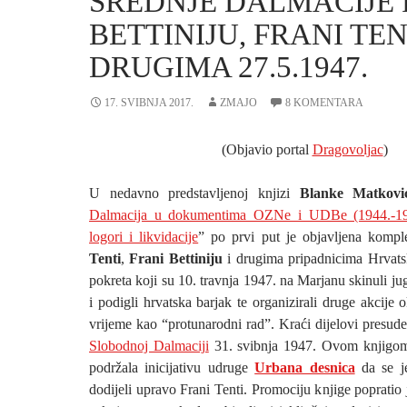
SREDNJE DALMACIJE 
BETTINIJU, FRANI TEN
DRUGIMA 27.5.1947.
17. SVIBNJA 2017.
ZMAJO
8 KOMENTARA
(Objavio portal
Dragovoljac
)
U nedavno predstavljenoj knjizi
Blanke Matkovi
Dalmacija u dokumentima OZNe i UDBe (1944.-1962
logori i likvidacije
” po prvi put je objavljena komp
Tenti
,
Frani Bettiniju
i drugima pripadnicima Hrvats
pokreta koji su 10. travnja 1947. na Marjanu skinuli j
i podigli hrvatska barjak te organizirali druge akcije o
vrijeme kao “protunarodni rad”. Kraći dijelovi presude 
Slobodnoj Dalmaciji
31. svibnja 1947. Ovom knjigom
podržala inicijativu udruge
Urbana desnica
da se je
dodijeli upravo Frani Tenti. Promociju knjige popratio 