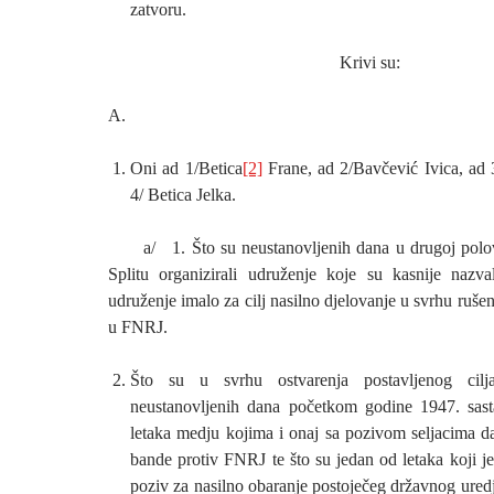
zatvoru.
Krivi su:
A.
Oni ad 1/Betica
[2]
Frane, ad 2/Bavčević Ivica, ad 
4/ Betica Jelka.
a/ 1. Što su neustanovljenih dana u drugoj polov
Splitu organizirali udruženje koje su kasnije nazv
udruženje imalo za cilj nasilno djelovanje u svrhu ruše
u FNRJ.
Što su u svrhu ostvarenja postavljenog cilj
neustanovljenih dana početkom godine 1947. sastavi
letaka medju kojima i onaj sa pozivom seljacima
bande protiv FNRJ te što su jedan od letaka koji j
poziv za nasilno obaranje postoječeg državnog ured