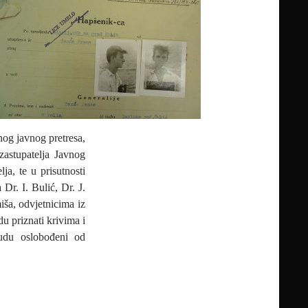
nog javnog pretresa,
zastupatelja Javnog
a, te u prisutnosti
Dr. I. Bulić, Dr. J.
iša, odvjetnicima iz
u priznati krivima i
budu oslobođeni od