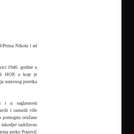
3/Pensa Nikola i ad
ici 1946. godine u
ali HOP, a koje je
nja ustavnog poretka
a i u saglasnosti
li i rasturili više
 da pomognu oružane
e takodjer sadržavao
jenja preko Popović