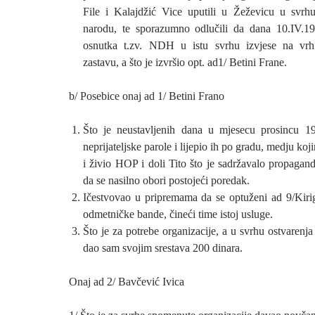
File i Kalajdžić Vice uputili u Žeževicu u svrhu
narodu, te sporazumno odlučili da dana 10.IV.1
osnutka t.zv. NDH u istu svrhu izvjese na vrh
zastavu, a što je izvršio opt. ad1/ Betini Frane.
b/ Posebice onaj ad 1/ Betini Frano
Što je neustavljenih dana u mjesecu prosincu 19
neprijateljske parole i lijepio ih po gradu, medju ko
i živio HOP i doli Tito što je sadržavalo propagand
da se nasilno obori postojeći poredak.
Ičestvovao u pripremama da se optuženi ad 9/Kiri
odmetničke bande, čineći time istoj usluge.
Što je za potrebe organizacije, a u svrhu ostvarenja 
dao sam svojim srestava 200 dinara.
Onaj ad 2/ Bavčević Ivica