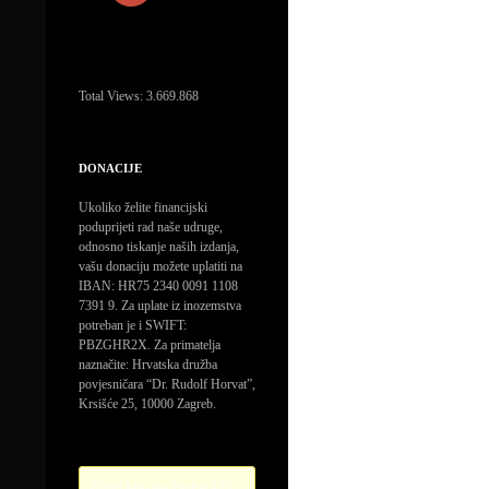
Total Views:
3.669.868
DONACIJE
Ukoliko želite financijski
poduprijeti rad naše udruge,
odnosno tiskanje naših izdanja,
vašu donaciju možete uplatiti na
IBAN: HR75 2340 0091 1108
7391 9. Za uplate iz inozemstva
potreban je i SWIFT:
PBZGHR2X. Za primatelja
naznačite: Hrvatska družba
povjesničara “Dr. Rudolf Horvat”,
Krsišće 25, 10000 Zagreb.
Error! Missing PayPal API