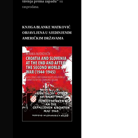
širenja prema zapadu”
su
rasprodana.
KNJIGA BLANKE MATKOVIĆ
OBJAVLJENA U SJEDINJENIM
AMERIČKIM DRŽAVAMA