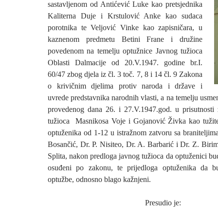
sastavljenom od Antićević Luke kao pretsjednika
Kaliterna Duje i Krstulović Anke kao sudaca
porotnika te Veljović Vinke kao zapisničara, u
kaznenom predmetu Betini Frane i družine
povedenom na temelju optužnice Javnog tužioca
Oblasti Dalmacije od 20.V.1947. godine br.I.
60/47 zbog djela iz čl. 3 toč. 7, 8 i 14 čl. 9 Zakona
o krivičnim djelima protiv naroda i države i
uvrede predstavnika narodnih vlasti, a na temelju usme
provedenog dana 26. i 27.V.1947.god. u prisutnosti 
tužioca Masnikosa Voje i Gojanović Živka kao tužitelj
optuženika od 1-12 u istražnom zatvoru sa braniteljima 
Bosančić, Dr. P. Nisiteo, Dr. A. Barbarić i Dr. Z. Birim
Splita, nakon predloga javnog tužioca da optuženici bud
osuđeni po zakonu, te prijedloga optuženika da 
optužbe, odnosno blago kažnjeni.
Presudio je: