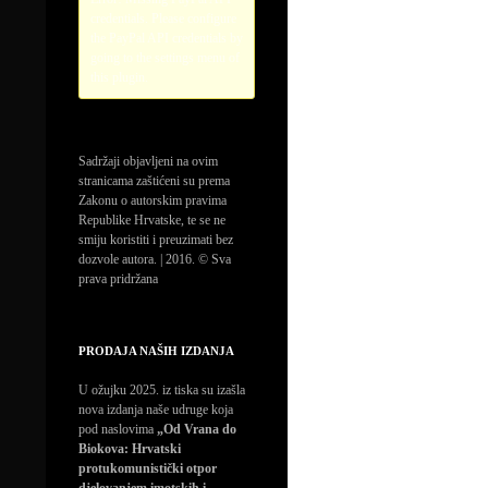
credentials. Please configure
the PayPal API credentials by
going to the settings menu of
this plugin.
Sadržaji objavljeni na ovim
stranicama zaštićeni su prema
Zakonu o autorskim pravima
Republike Hrvatske, te se ne
smiju koristiti i preuzimati bez
dozvole autora. | 2016. © Sva
prava pridržana
PRODAJA NAŠIH IZDANJA
U ožujku 2025. iz tiska su izašla
nova izdanja naše udruge koja
pod naslovima
„Od Vrana do
Biokova: Hrvatski
protukomunistički otpor