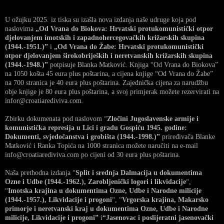
U ožujku 2025. iz tiska su izašla nova izdanja naše udruge koja pod
naslovima
„Od Vrana do Biokova: Hrvatski protukomunistički otpor
djelovanjem imotskih i zapadnohercegovačkih križarskih skupina
(1944.-1951.)”
i
„Od Vrana do Žabe: Hrvatski protukomunistički
otpor djelovanjem širokobrijeških i neretvanskih križarskih skupina
(1944.-1948.)”
potpisuje Blanka Matković. Knjiga “Od Vrana do Biokova”
na 1050 košta 45 eura plus poštarina, a cijena knjige “Od Vrana do Žabe”
na 700 stranica je 40 eura plus poštarina. Zajednička cijena za narudžbu
obje knjige je 80 eura plus poštarina, a svoj primjerak možete rezervirati na
infor@croatiarediviva.com.
Zbirku dokumenata pod naslovom “
Zločini Jugoslavenske armije i
komunistička represija u Lici i gradu Gospiću 1945. godine:
Dokumenti, svjedočanstva i grobišta (1944.-1998.)”
priređivača Blanke
Matković i Ranka Topića na 1000 stranica možete naručiti na e-mail
info@croatiarediviva.com po cijeni od 30 eura plus poštarina.
Naša prethodna izdanja “
Split i srednja Dalmacija u dokumentima
Ozne i Udbe (1944.-1962.), Zarobljenički logori i likvidacije
“,
“
Imotska krajina u dokumentima Ozne, Udbe i Narodne milicije
(1944.-1957.), Likvidacije i progoni
“, “
Vrgorska krajina, Makarsko
primorje i neretvanski kraj u dokumentima Ozne, Udbe i Narodne
milicije, Likvidacije i progoni”
i
“Jasenovac i poslijeratni jasenovački