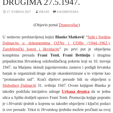
DRUGIMA 27.5.1947.
17. SVIBNJA 2017.
ZMAJO
8 KOMENTARA
(Objavio portal
Dragovoljac
)
U nedavno predstavljenoj knjizi
Blanke Matković
“
Split i Srednja
Dalmacija u dokumentima OZNe i UDBe (1944.-1962.),
Zarobljenički logori i likvidacije
” po prvi put je objavljena
kompletna presuda
Frani Tenti
,
Frani Bettiniju
i drugima
pripadnicima Hrvatskog oslobodilačkog pokreta koji su 10. travnja
1947. na Marjanu skinuli jugoslavensku zastavu i podigli hrvatska
barjak te organizirali druge akcije okarakterizirane u to vrijeme kao
“protunarodni rad”. Kraći dijelovi presude bili su objavljeni u
Slobodnoj Dalmaciji
31. svibnja 1947. Ovom knjigom Blanka je
također podržala inicijativu udruge
Urbana desnica
da se jedna
ulica u Splitu dodijeli upravo Frani Tenti. Promociju knjige popratio
je i
Hrvatski tjednik
u kojemu su također objavljeni i ključni podaci
iz ove presude. Tekst iz
Hrvatskog tjednika
možete pročitati na ovoj