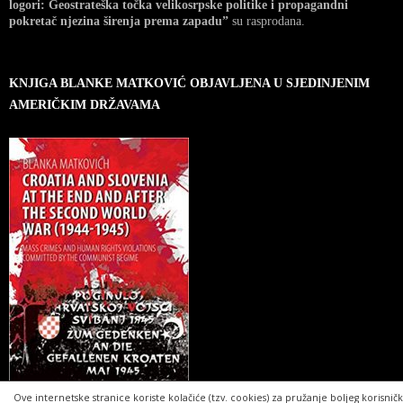
logori: Geostrateška točka velikosrpske politike i propagandni
pokretač njezina širenja prema zapadu”
su rasprodana.
KNJIGA BLANKE MATKOVIĆ OBJAVLJENA U SJEDINJENIM
AMERIČKIM DRŽAVAMA
Ove internetske stranice koriste kolačiće (tzv. cookies) za pružanje boljeg korisnič