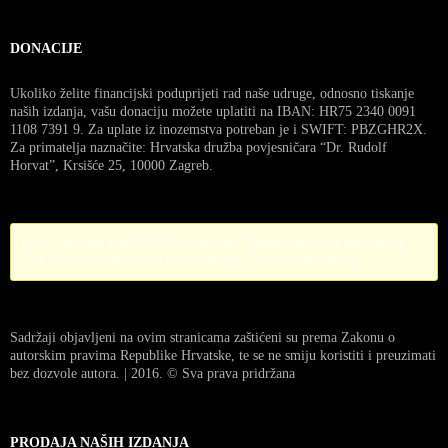
DONACIJE
Ukoliko želite financijski poduprijeti rad naše udruge, odnosno tiskanje
naših izdanja, vašu donaciju možete uplatiti na IBAN: HR75 2340 0091
1108 7391 9. Za uplate iz inozemstva potreban je i SWIFT: PBZGHR2X.
Za primatelja naznačite: Hrvatska družba povjesničara “Dr. Rudolf
Horvat”, Krsišće 25, 10000 Zagreb.
Error! Missing PayPal API credentials. Please configure the PayPal
API credentials by going to the settings menu of this plugin.
Sadržaji objavljeni na ovim stranicama zaštićeni su prema Zakonu o
autorskim pravima Republike Hrvatske, te se ne smiju koristiti i preuzimati
bez dozvole autora. | 2016. © Sva prava pridržana
PRODAJA NAŠIH IZDANJA