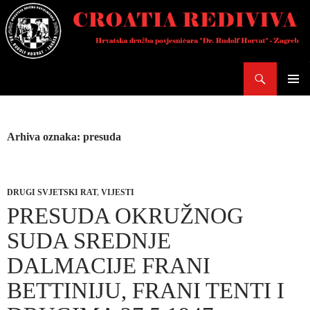
Skoči
do
sadržaja
Pretraži
PRIMAR
IZBORN
Arhiva oznaka: presuda
DRUGI SVJETSKI RAT
,
VIJESTI
PRESUDA OKRUŽNOG
SUDA SREDNJE
DALMACIJE FRANI
BETTINIJU, FRANI TENTI I