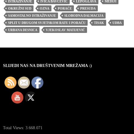
ISTRAŽIVANJE
IVICA BAVČEVIĆ
LEPOGLAVA
MEDIJI
OKRUŽNI SUD
OZNA
PORAĆE
PRESUDA
SAMOSTALNO ISTRAŽIVANJE
SLOBODNA DALMACIJA
SPLIT U DRUGOM SVJETSKOM RATU I PORAĆU
TISAK
UDBA
URBANA DESNICA
VJEKOSLAV MATIJEVIĆ
SLIJEDI NAS NA DRUŠTVENIM MREŽAMA :)
Total Views:
3.668.071