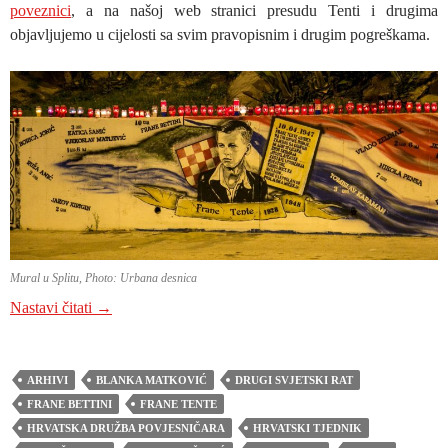
poveznici
, a na našoj web stranici presudu Tenti i drugima
objavljujemo u cijelosti sa svim pravopisnim i drugim pogreškama.
Mural u Splitu, Photo: Urbana desnica
PRESUDA OKRUŽNOG SUDA SREDNJE DALMACIJE
Nastavi čitati
→
ARHIVI
BLANKA MATKOVIĆ
DRUGI SVJETSKI RAT
FRANE BETTINI
FRANE TENTE
HRVATSKA DRUŽBA POVJESNIČARA
HRVATSKI TJEDNIK