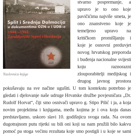
stvarno pospremanje, a
upravo je to ono koje
pavičićima najviše smeta, je
ono znanstveno koje je
temeljeno upravo na
kritičkom promišljanju i
koje je osnovni preduvjet
novog hrvatskog preporoda
i buđenja nacionalne svijesti
koju raznorazni
zlouporabitelji medijskog i
Naslovnica knjige
drugog javnog prostora
pokušavaju na sve načine ugušiti. U tom kontekstu potrebno je
gledati i djelovanje naše udruge Hrvatske družbe povjesničara „Dr.
Rudolf Horvat“, čiji smo osnivači upravo g. Stipo Pilić i ja, a koja
novim projektima i knjigama, među kojima je i ova koju danas
predstavljamo, uskoro slavi 10. godišnjicu svoga rada. Na ovom
dugotrajnom putu rijetki su bili oni koji su nam pružili bilo kakvu
pomoć pa stoga većinu rezultata koje smo postigli i u koje se sami