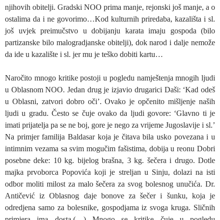
njihovih obitelji. Gradski NOO prima manje, rejonski još manje, a o
ostalima da i ne govorimo…Kod kulturnih priredaba, kazališta i sl.
još uvjek preimučstvo u dobijanju karata imaju gospoda (bilo
partizanske bilo malogradjanske obitelji), dok narod i dalje nemože
da ide u kazalište i sl. jer mu je teško dobiti kartu…
Naročito mnogo kritike postoji u pogledu namještenja mnogih ljudi
u Oblasnom NOO. Jedan drug je izjavio drugarici Daši: ‘Kad odeš
u Oblasni, zatvori dobro oči’. Ovako je opčenito mišljenje naših
ljudi u gradu. Često se čuje ovako da ljudi govore: ‘Glavno ti je
imati prijatelja pa se ne boj, gore je nego za vrijeme Jugoslavije i sl.’
Na primjer familija Baldasar koja je čitava bila usko povezana i u
intimnim vezama sa svim mogučim fašistima, dobija u reonu Dobri
posebne deke: 10 kg. bijelog brašna, 3 kg. šečera i drugo. Dotle
majka prvoborca Popovića koji je streljan u Sinju, dolazi na isti
odbor moliti milost za malo šečera za svog bolesnog unučića. Dr.
Antičević iz Oblasnog daje bonove za šečer i šunku, koja je
odredjena samo za bolesnike, gospodjama iz svoga kruga. Sličnih
primjera ima dosta.(…) Mnogo se kritike čuje u pogledu