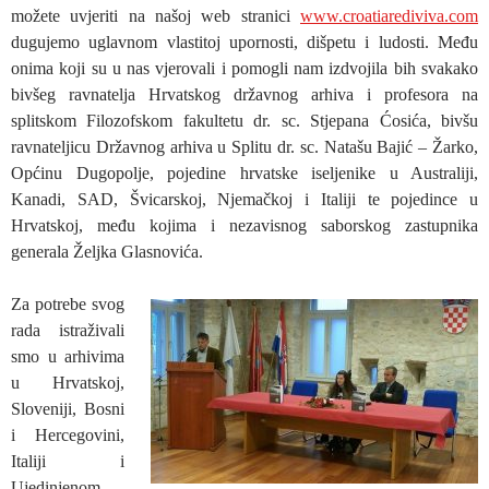
možete uvjeriti na našoj web stranici
www.croatiarediviva.com
dugujemo uglavnom vlastitoj upornosti, dišpetu i ludosti. Među
onima koji su u nas vjerovali i pomogli nam izdvojila bih svakako
bivšeg ravnatelja Hrvatskog državnog arhiva i profesora na
splitskom Filozofskom fakultetu dr. sc. Stjepana Ćosića, bivšu
ravnateljicu Državnog arhiva u Splitu dr. sc. Natašu Bajić – Žarko,
Općinu Dugopolje, pojedine hrvatske iseljenike u Australiji,
Kanadi, SAD, Švicarskoj, Njemačkoj i Italiji te pojedince u
Hrvatskoj, među kojima i nezavisnog saborskog zastupnika
generala Željka Glasnovića.
Za potrebe svog
rada istraživali
smo u arhivima
u Hrvatskoj,
Sloveniji, Bosni
i Hercegovini,
Italiji i
Ujedinjenom