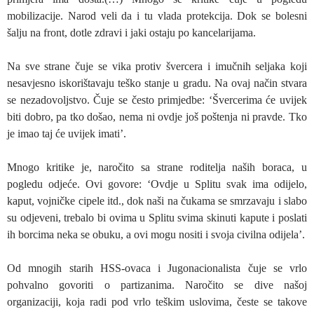
mobilizacije. Narod veli da i tu vlada protekcija. Dok se bolesni
šalju na front, dotle zdravi i jaki ostaju po kancelarijama.
Na sve strane čuje se vika protiv švercera i imučnih seljaka koji
nesavjesno iskorištavaju teško stanje u gradu. Na ovaj način stvara
se nezadovoljstvo. Čuje se često primjedbe: ‘Švercerima će uvijek
biti dobro, pa tko došao, nema ni ovdje još poštenja ni pravde. Tko
je imao taj će uvijek imati’.
Mnogo kritike je, naročito sa strane roditelja naših boraca, u
pogledu odjeće. Ovi govore: ‘Ovdje u Splitu svak ima odijelo,
kaput, vojničke cipele itd., dok naši na čukama se smrzavaju i slabo
su odjeveni, trebalo bi ovima u Splitu svima skinuti kapute i poslati
ih borcima neka se obuku, a ovi mogu nositi i svoja civilna odijela’.
Od mnogih starih HSS-ovaca i Jugonacionalista čuje se vrlo
pohvalno govoriti o partizanima. Naročito se dive našoj
organizaciji, koja radi pod vrlo teškim uslovima, česte se takove