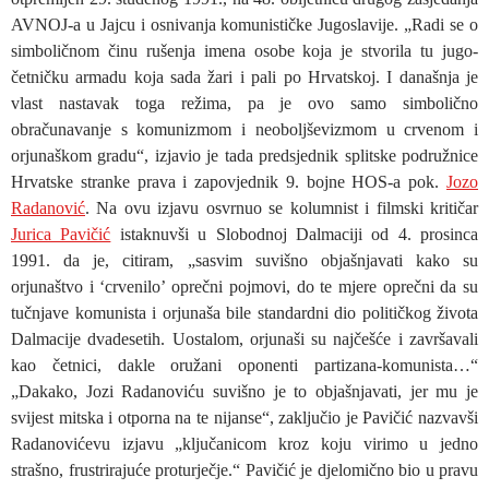
AVNOJ-a u Jajcu i osnivanja komunističke Jugoslavije. „Radi se o
simboličnom činu rušenja imena osobe koja je stvorila tu jugo-
četničku armadu koja sada žari i pali po Hrvatskoj. I današnja je
vlast nastavak toga režima, pa je ovo samo simbolično
obračunavanje s komunizmom i neoboljševizmom u crvenom i
orjunaškom gradu“, izjavio je tada predsjednik splitske podružnice
Hrvatske stranke prava i zapovjednik 9. bojne HOS-a pok.
Jozo
Radanović
. Na ovu izjavu osvrnuo se kolumnist i filmski kritičar
Jurica Pavičić
istaknuvši u Slobodnoj Dalmaciji od 4. prosinca
1991. da je, citiram, „sasvim suvišno objašnjavati kako su
orjunaštvo i ‘crvenilo’ oprečni pojmovi, do te mjere oprečni da su
tučnjave komunista i orjunaša bile standardni dio političkog života
Dalmacije dvadesetih. Uostalom, orjunaši su najčešće i završavali
kao četnici, dakle oružani oponenti partizana-komunista…“
„Dakako, Jozi Radanoviću suvišno je to objašnjavati, jer mu je
svijest mitska i otporna na te nijanse“, zaključio je Pavičić nazvavši
Radanovićevu izjavu „ključanicom kroz koju virimo u jedno
strašno, frustrirajuće proturječje.“ Pavičić je djelomično bio u pravu