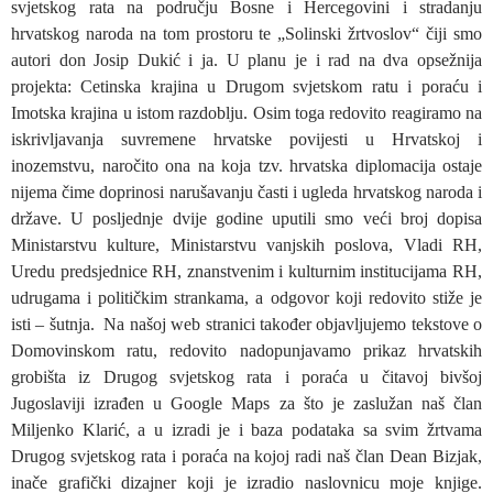
svjetskog rata na području Bosne i Hercegovini i stradanju
hrvatskog naroda na tom prostoru te „Solinski žrtvoslov“ čiji smo
autori don Josip Dukić i ja. U planu je i rad na dva opsežnija
projekta: Cetinska krajina u Drugom svjetskom ratu i poraću i
Imotska krajina u istom razdoblju. Osim toga redovito reagiramo na
iskrivljavanja suvremene hrvatske povijesti u Hrvatskoj i
inozemstvu, naročito ona na koja tzv. hrvatska diplomacija ostaje
nijema čime doprinosi narušavanju časti i ugleda hrvatskog naroda i
države. U posljednje dvije godine uputili smo veći broj dopisa
Ministarstvu kulture, Ministarstvu vanjskih poslova, Vladi RH,
Uredu predsjednice RH, znanstvenim i kulturnim institucijama RH,
udrugama i političkim strankama, a odgovor koji redovito stiže je
isti – šutnja. Na našoj web stranici također objavljujemo tekstove o
Domovinskom ratu, redovito nadopunjavamo prikaz hrvatskih
grobišta iz Drugog svjetskog rata i poraća u čitavoj bivšoj
Jugoslaviji izrađen u Google Maps za što je zaslužan naš član
Miljenko Klarić, a u izradi je i baza podataka sa svim žrtvama
Drugog svjetskog rata i poraća na kojoj radi naš član Dean Bizjak,
inače grafički dizajner koji je izradio naslovnicu moje knjige.