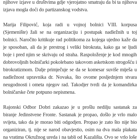
njihove izjave u društvima gdje vjerojatno smatraju da bi ta njihova
izjava mogla doći do partizanskog vodstva.
Marija Filipović, koja radi u vojnoj bolnici VIII. korpusa
(Sjemenište) žali se na organizaciju i postupak nadležnih u toj
bolnici. Naročito kritikuje rad politikoma za kojega ujedno kaže da
je sposoban, ali da je prestrog i veliki birokrata, kako ga se ljudi
boje i pred njim se skrivaju od straha. Raspoloženje je kod mnogih
dobrovoljnih bolničarki pokolebano takovom asketskom strogošću i
birokratizmom. Dalje primječuje se da se komesar suviše miješa u
nadležnost upravnika dr. Novaka, što ovome posljednjem stvara
neugodnosti i ometa njegov rad. Takodjer tvrdi da je komandirka
bolničarske čete potpuno nepismena.
Rajonski Odbor Dobri zakazao je u prošlu nedilju sastanak za
biranje Jedinstvene Fronte. Sastanak je propao, došlo je vrlo malo
svijeta, tako da je morao biti odgodjen. Propao je zato što nije bio
organiziran, tj. nije se narod obavjestio, osim na dva mala plakata
na vratima Okružnog ureda i na tabli od Kazališta. Ovo se vrlo loše