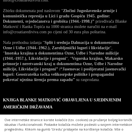
infor@croatiarediviva.com.
Zbirku dokumenata pod naslovom “
Zločini Jugoslavenske armije i
komunistička represija u Lici i gradu Gospiću 1945. godine:
Dokumenti, svjedočanstva i grobišta (1944.-1998.)”
priređivača Blanke
Matković i Ranka Topića na 1000 stranica možete naručiti na e-mail
info@croatiarediviva.com po cijeni od 30 eura plus poštarina.
Naša prethodna izdanja “
Split i srednja Dalmacija u dokumentima
Ozne i Udbe (1944.-1962.), Zarobljenički logori i likvidacije
“,
“
Imotska krajina u dokumentima Ozne, Udbe i Narodne milicije
(1944.-1957.), Likvidacije i progoni
“, “
Vrgorska krajina, Makarsko
primorje i neretvanski kraj u dokumentima Ozne, Udbe i Narodne
milicije, Likvidacije i progoni”
i
“Jasenovac i poslijeratni jasenovački
logori: Geostrateška točka velikosrpske politike i propagandni
pokretač njezina širenja prema zapadu”
su rasprodana.
KNJIGA BLANKE MATKOVIĆ OBJAVLJENA U SJEDINJENIM
AMERIČKIM DRŽAVAMA
Ove internetske stranice koriste kolačiće (tzv. cookies) za pružanje boljeg korisnič
iskustva i funkcionalnosti. Postavke kolačića možete podesiti u svojem internetsko
pregledniku. Klikom na gumb 'Uredu' pristajete na korištenje kolačića. Više o