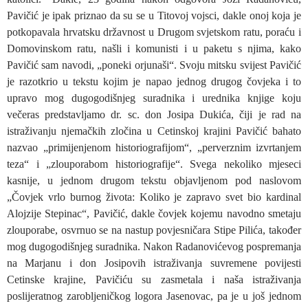
Pavičić je ipak priznao da su se u Titovoj vojsci, dakle onoj koja je
potkopavala hrvatsku državnost u Drugom svjetskom ratu, poraću i
Domovinskom ratu, našli i komunisti i u paketu s njima, kako
Pavičić sam navodi, „poneki orjunaši“. Svoju mitsku svijest Pavičić
je razotkrio u tekstu kojim je napao jednog drugog čovjeka i to
upravo mog dugogodišnjeg suradnika i urednika knjige koju
večeras predstavljamo dr. sc. don Josipa Dukića, čiji je rad na
istraživanju njemačkih zločina u Cetinskoj krajini Pavičić bahato
nazvao „primijenjenom historiografijom“, „perverznim izvrtanjem
teza“ i „zlouporabom historiografije“. Svega nekoliko mjeseci
kasnije, u jednom drugom tekstu objavljenom pod naslovom
„Čovjek vrlo burnog života: Koliko je zapravo svet bio kardinal
Alojzije Stepinac“, Pavičić, dakle čovjek kojemu navodno smetaju
zlouporabe, osvrnuo se na nastup povjesničara Stipe Pilića, također
mog dugogodišnjeg suradnika. Nakon Radanovićevog pospremanja
na Marjanu i don Josipovih istraživanja suvremene povijesti
Cetinske krajine, Pavičiću su zasmetala i naša istraživanja
poslijeratnog zarobljeničkog logora Jasenovac, pa je u još jednom