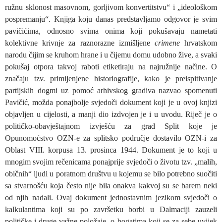
ružnu sklonost masovnom, gorljivom konvertitstvu“ i „ideološkom
pospremanju“. Knjiga koju danas predstavljamo odgovor je svim
pavičićima, odnosno svima onima koji pokušavaju nametati
kolektivne krivnje za raznorazne izmišljene
crimene
hrvatskom
narodu čijim se kruhom hrane i u čijemu domu udobno žive, a svaki
pokušaj otpora takvoj raboti etiketiraju na najružnije načine. O
značaju tzv. primijenjene historiografije, kako je preispitivanje
partijskih dogmi uz pomoć arhivskog gradiva nazvao spomenuti
Pavičić, možda ponajbolje svjedoči dokument koji je u ovoj knjizi
objavljen u cijelosti, a manji dio izdvojen je i u uvodu. Riječ je o
političko-obavještajnom izvješću za grad Split koje je
Opunomoćstvo OZN-e za splitsko područje dostavilo OZN-i za
Oblast VIII. korpusa 13. prosinca 1944. Dokument je to koji u
mnogim svojim rečenicama ponajprije svjedoči o životu tzv. „malih,
običnih“ ljudi u poratnom društvu u kojemu se bilo potrebno suočiti
sa stvarnošću koja često nije bila onakva kakvoj su se barem neki
od njih nadali. Ovaj dokument jednostavnim jezikom svjedoči o
kalkulantima koji su po završetku borbi u Dalmaciji zauzeli
političke i druge važne položaje, o bogatima koji se za sebe uvijek