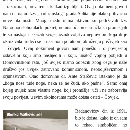
– razočarani, prevareni i katkad izgubljeni. Ovaj dokument govori
nam da narod tzv. „partizanskog“ grada Splita nije olako prihvaćao
nove okolnosti. Mnogi među njima aktivno su podržavali tzv.
Narodnooslobodilački pokret, no unatoč tome kritički su promišljali
te su nastojali iskazati svoje nezadovoljstvo nepravdom koja ih je
okruživala trudeći se u nasilnom poratnom okruženju preživjeti kao
– čovjek. Ovaj dokument govori nam ponešto i o povijesnoj
ostavštini koju smo naslijedili i koju, unatoč vojnoj pobjedi u
Domovinskom ratu, još uvijek nismo odbacili zbog čega je naše
društvo još uvijek zatrovano komunizmom, neoboljševizmom i
orjunaštvom. Otac domovine dr. Ante Starčević istaknuo je da
„koga nose tuđe noge, neka se ne čudi, ako padne“. Samo onaj
kojeg uvijek nose vlastite noge, koji promišlja, uči i ne zaboravlja
svoju povijest, u svim okolnostima može doista ostati – Čovjek.
Radanovićev čin iz 1991.
bio je doista, kako je on sam
to rekao, simboličan, no