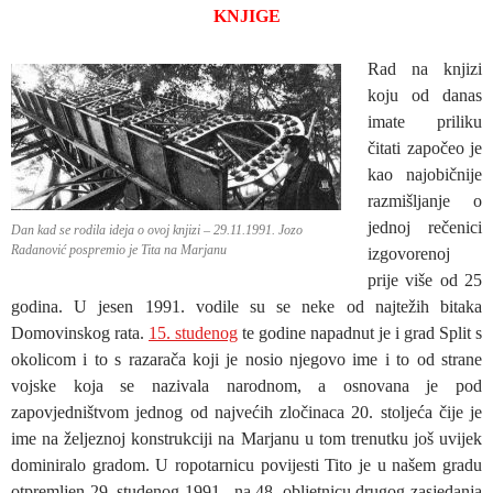
KNJIGE
Rad na knjizi
koju od danas
imate priliku
čitati započeo je
kao najobičnije
razmišljanje o
jednoj rečenici
Dan kad se rodila ideja o ovoj knjizi – 29.11.1991. Jozo
Radanović pospremio je Tita na Marjanu
izgovorenoj
prije više od 25
godina. U jesen 1991. vodile su se neke od najtežih bitaka
Domovinskog rata.
15. studenog
te godine napadnut je i grad Split s
okolicom i to s razarača koji je nosio njegovo ime i to od strane
vojske koja se nazivala narodnom, a osnovana je pod
zapovjedništvom jednog od najvećih zločinaca 20. stoljeća čije je
ime na željeznoj konstrukciji na Marjanu u tom trenutku još uvijek
dominiralo gradom. U ropotarnicu povijesti Tito je u našem gradu
otpremljen 29. studenog 1991., na 48. obljetnicu drugog zasjedanja