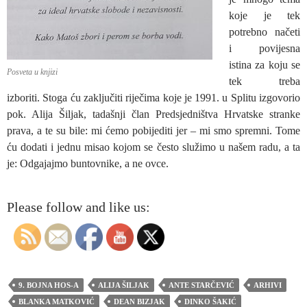
koje je tek
potrebno načeti
i povijesna
istina za koju se
Posveta u knjizi
tek treba
izboriti. Stoga ću zaključiti riječima koje je 1991. u Splitu izgovorio
pok. Alija Šiljak, tadašnji član Predsjedništva Hrvatske stranke
prava, a te su bile: mi ćemo pobijediti jer – mi smo spremni. Tome
ću dodati i jednu misao kojom se često služimo u našem radu, a ta
je: Odgajajmo buntovnike, a ne ovce.
Please follow and like us:
9. BOJNA HOS-A
ALIJA ŠILJAK
ANTE STARČEVIĆ
ARHIVI
BLANKA MATKOVIĆ
DEAN BIZJAK
DINKO ŠAKIĆ