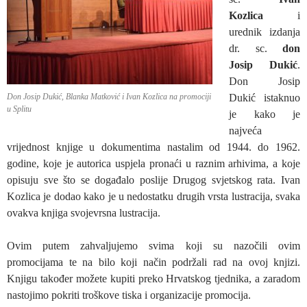
Kozlica
i
urednik izdanja
dr. sc.
don
Josip Dukić
.
Don Josip
Don Josip Dukić, Blanka Matković i Ivan Kozlica na promociji
Dukić istaknuo
u Splitu
je kako je
najveća
vrijednost knjige u dokumentima nastalim od 1944. do 1962.
godine, koje je autorica uspjela pronaći u raznim arhivima, a koje
opisuju sve što se događalo poslije Drugog svjetskog rata. Ivan
Kozlica je dodao kako je u nedostatku drugih vrsta lustracija, svaka
ovakva knjiga svojevrsna lustracija.
Ovim putem zahvaljujemo svima koji su nazočili ovim
promocijama te na bilo koji način podržali rad na ovoj knjizi.
Knjigu također možete kupiti preko Hrvatskog tjednika, a zaradom
nastojimo pokriti troškove tiska i organizacije promocija.