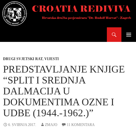
Skoči
do
sadržaja
Pretraži
PRIMAR
IZBORN
DRUGI SVJETSKI RAT
,
VIJESTI
PREDSTAVLJANJE KNJIGE
“SPLIT I SREDNJA
DALMACIJA U
DOKUMENTIMA OZNE I
UDBE (1944.-1962.)”
6. SVIBNJA 2017.
ZMAJO
11 KOMENTARA