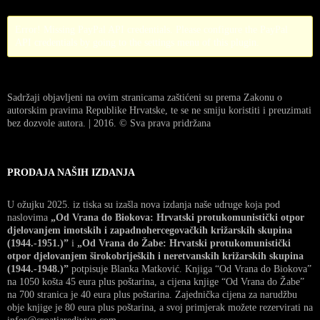
Error! Missing PayPal API credentials. Please configure the PayPal
API credentials by going to the settings menu of this plugin.
Sadržaji objavljeni na ovim stranicama zaštićeni su prema Zakonu o
autorskim pravima Republike Hrvatske, te se ne smiju koristiti i preuzimati
bez dozvole autora. | 2016. © Sva prava pridržana
PRODAJA NAŠIH IZDANJA
U ožujku 2025. iz tiska su izašla nova izdanja naše udruge koja pod
naslovima
„Od Vrana do Biokova: Hrvatski protukomunistički otpor
djelovanjem imotskih i zapadnohercegovačkih križarskih skupina
(1944.-1951.)”
i
„Od Vrana do Žabe: Hrvatski protukomunistički
otpor djelovanjem širokobrijeških i neretvanskih križarskih skupina
(1944.-1948.)”
potpisuje Blanka Matković. Knjiga “Od Vrana do Biokova”
na 1050 košta 45 eura plus poštarina, a cijena knjige “Od Vrana do Žabe”
na 700 stranica je 40 eura plus poštarina. Zajednička cijena za narudžbu
obje knjige je 80 eura plus poštarina, a svoj primjerak možete rezervirati na