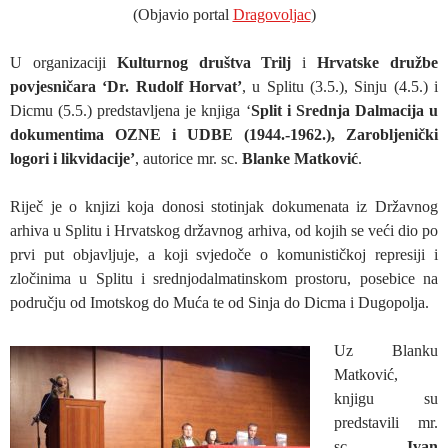
(Objavio portal
Dragovoljac
)
U organizaciji
Kulturnog društva Trilj
i
Hrvatske družbe
povjesničara ‘Dr. Rudolf Horvat’
, u Splitu (3.5.), Sinju (4.5.) i
Dicmu (5.5.) predstavljena je knjiga ‘
Split i Srednja Dalmacija u
dokumentima OZNE i UDBE (1944.-1962.), Zarobljenički
logori i likvidacije’
, autorice mr. sc.
Blanke Matković
.
Riječ je o knjizi koja donosi stotinjak dokumenata iz Državnog
arhiva u Splitu i Hrvatskog državnog arhiva, od kojih se veći dio po
prvi put objavljuje, a koji svjedoče o komunističkoj represiji i
zločinima u Splitu i srednjodalmatinskom prostoru, posebice na
području od Imotskog do Muća te od Sinja do Dicma i Dugopolja.
Uz Blanku
Matković,
knjigu su
predstavili mr.
sc.
Ivan