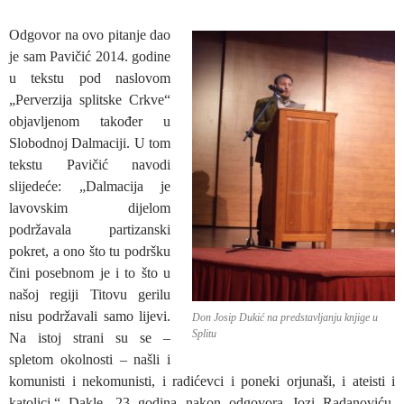
Odgovor na ovo pitanje dao
je sam Pavičić 2014. godine
u tekstu pod naslovom
„Perverzija splitske Crkve“
objavljenom također u
Slobodnoj Dalmaciji. U tom
tekstu Pavičić navodi
slijedeće: „Dalmacija je
lavovskim dijelom
podržavala partizanski
pokret, a ono što tu podršku
čini posebnom je i to što u
našoj regiji Titovu gerilu
nisu podržavali samo lijevi.
Don Josip Dukić na predstavljanju knjige u
Splitu
Na istoj strani su se –
spletom okolnosti – našli i
komunisti i nekomunisti, i radićevci i poneki orjunaši, i ateisti i
katolici.“ Dakle, 23 godina nakon odgovora Jozi Radanoviću,