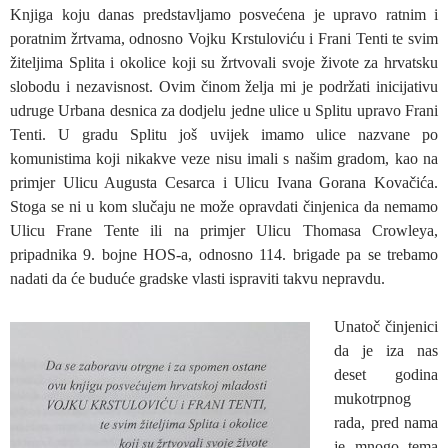
Knjiga koju danas predstavljamo posvećena je upravo ratnim i
poratnim žrtvama, odnosno Vojku Krstuloviću i Frani Tenti te svim
žiteljima Splita i okolice koji su žrtvovali svoje živote za hrvatsku
slobodu i nezavisnost. Ovim činom želja mi je podržati inicijativu
udruge Urbana desnica za dodjelu jedne ulice u Splitu upravo Frani
Tenti. U gradu Splitu još uvijek imamo ulice nazvane po
komunistima koji nikakve veze nisu imali s našim gradom, kao na
primjer Ulicu Augusta Cesarca i Ulicu Ivana Gorana Kovačića.
Stoga se ni u kom slučaju ne može opravdati činjenica da nemamo
Ulicu Frane Tente ili na primjer Ulicu Thomasa Crowleya,
pripadnika 9. bojne HOS-a, odnosno 114. brigade pa se trebamo
nadati da će buduće gradske vlasti ispraviti takvu nepravdu.
Unatoč činjenici
da je iza nas
deset godina
mukotrpnog
rada, pred nama
je mnogo tema