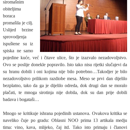
siromašnim
obiteljima
boraca
promašila je cilj.
Uslijed brzine
sprovodjenja
ispuštene su iz
spiska ne samo
pojedine kuće, već i čitave ulice, što je izazvalo nezadovoljstvo.
Ovo se poslije donekle popravilo. Isto tako nisu rijetki slučajevi da
su hranu dobili i oni kojima nije bilo potrebno…Takodjer je bilo
nezadovoljstvo prilikom razdiobe mesa. Meso se prvi dan dijelilo
bezplatno, tako da ga je dijelilo odreda, dok drugi dan se moralo
plačati, te mnoga sirotinja nije dobila, dok su dan prije dobili
badava i bogataši…
Mnogo se kritikuje ishrana pojedinih ustanova. Ovakova kritika se
naveliko čuje po gradu: Oblasni NOO prima 13 artikala medju
tima: vino, kava, mlijeko, čaj itd. Tako isto primaju i članovi