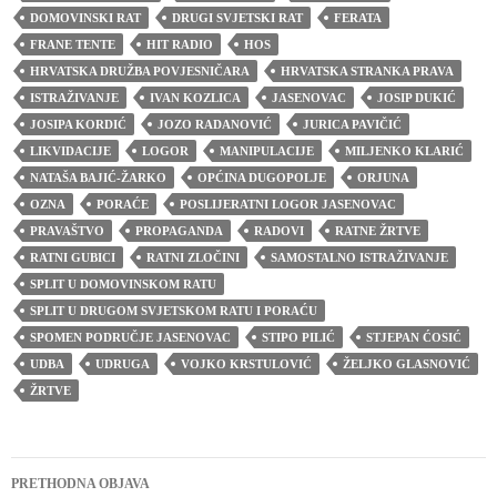
DOMOVINSKI RAT
DRUGI SVJETSKI RAT
FERATA
FRANE TENTE
HIT RADIO
HOS
HRVATSKA DRUŽBA POVJESNIČARA
HRVATSKA STRANKA PRAVA
ISTRAŽIVANJE
IVAN KOZLICA
JASENOVAC
JOSIP DUKIĆ
JOSIPA KORDIĆ
JOZO RADANOVIĆ
JURICA PAVIČIĆ
LIKVIDACIJE
LOGOR
MANIPULACIJE
MILJENKO KLARIĆ
NATAŠA BAJIĆ-ŽARKO
OPĆINA DUGOPOLJE
ORJUNA
OZNA
PORAĆE
POSLIJERATNI LOGOR JASENOVAC
PRAVAŠTVO
PROPAGANDA
RADOVI
RATNE ŽRTVE
RATNI GUBICI
RATNI ZLOČINI
SAMOSTALNO ISTRAŽIVANJE
SPLIT U DOMOVINSKOM RATU
SPLIT U DRUGOM SVJETSKOM RATU I PORAĆU
SPOMEN PODRUČJE JASENOVAC
STIPO PILIĆ
STJEPAN ĆOSIĆ
UDBA
UDRUGA
VOJKO KRSTULOVIĆ
ŽELJKO GLASNOVIĆ
ŽRTVE
Navigacija
PRETHODNA OBJAVA