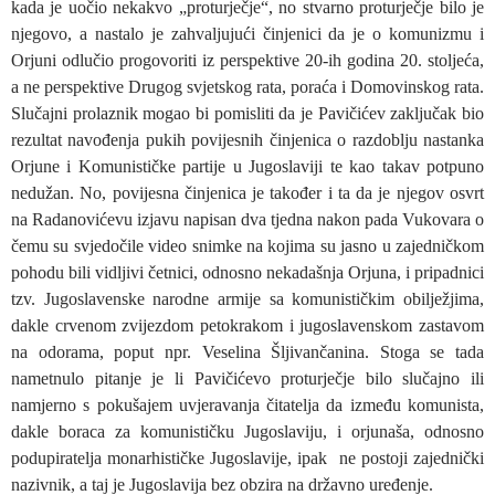
kada je uočio nekakvo „proturječje“, no stvarno proturječje bilo je
njegovo, a nastalo je zahvaljujući činjenici da je o komunizmu i
Orjuni odlučio progovoriti iz perspektive 20-ih godina 20. stoljeća,
a ne perspektive Drugog svjetskog rata, poraća i Domovinskog rata.
Slučajni prolaznik mogao bi pomisliti da je Pavičićev zaključak bio
rezultat navođenja pukih povijesnih činjenica o razdoblju nastanka
Orjune i Komunističke partije u Jugoslaviji te kao takav potpuno
nedužan. No, povijesna činjenica je također i ta da je njegov osvrt
na Radanovićevu izjavu napisan dva tjedna nakon pada Vukovara o
čemu su svjedočile video snimke na kojima su jasno u zajedničkom
pohodu bili vidljivi četnici, odnosno nekadašnja Orjuna, i pripadnici
tzv. Jugoslavenske narodne armije sa komunističkim obilježjima,
dakle crvenom zvijezdom petokrakom i jugoslavenskom zastavom
na odorama, poput npr. Veselina Šljivančanina. Stoga se tada
nametnulo pitanje je li Pavičićevo proturječje bilo slučajno ili
namjerno s pokušajem uvjeravanja čitatelja da između komunista,
dakle boraca za komunističku Jugoslaviju, i orjunaša, odnosno
podupiratelja monarhističke Jugoslavije, ipak ne postoji zajednički
nazivnik, a taj je Jugoslavija bez obzira na državno uređenje.