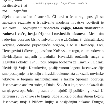
S predstavljanja knjige u Sinju, Photo: Ferata.hr
Kraljevstvu i taj
rad najvećim
dijelom samostalno financirali. Članovi naše udruge postigli su
zapažene rezultate u istraživanju moderne hrvatske povijesti te
sudjelovali u objavljivanju
tridesetak knjiga, 60-tak znanstvenih
radova i većeg broja feljtona i novinskih tekstova
. Među tim
radovima posebno bismo izdvojili one o zločinima 8. dalmatinskog
korpusa, odnosno pripadajućih brigada, i to u Dalmaciji, Lici,
Hercegovini i Sloveniji, posebno Kočevskom rogu, zatim radove o
likvidacijama ranjenih pripadnika Hrvatskih oružanih snaga u
Zagrebu i okolici 1945., posljednjim borbama za Travnik i Odžak,
likvidaciji Vojka Krstulovića, poslijeratnom logoru Jasenovac čije
smo postojanje na temelju arhivskih dokumenata dokazali, novinske
tekstove o brojnim manipulacijama i lažima Spomen područja
Jasenovac te analizu suđenja Dinku Šakiću u kojoj smo dokazali da
su njegova optužnica i presuda bili najobičniji politički igrokazi. U
pripremi su tri knjige i to knjiga Stipe Pilića o poslijeratnom logoru
Jasenovac, moja i Pilićeva knjiga o posljednjim bitkama Drugog