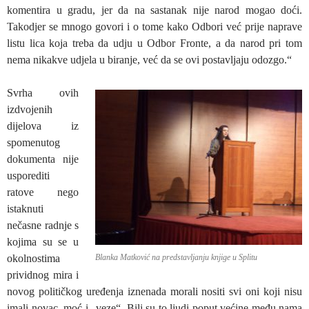
komentira u gradu, jer da na sastanak nije narod mogao doći.
Takodjer se mnogo govori i o tome kako Odbori već prije naprave
listu lica koja treba da udju u Odbor Fronte, a da narod pri tom
nema nikakve udjela u biranje, već da se ovi postavljaju odozgo.“
Svrha ovih
izdvojenih
dijelova iz
spomenutog
dokumenta nije
usporediti
ratove nego
istaknuti
nečasne radnje s
kojima su se u
okolnostima
Blanka Matković na predstavljanju knjige u Splitu
prividnog mira i
novog političkog uređenja iznenada morali nositi svi oni koji nisu
imali novac, moć i „veze“. Bili su to ljudi poput većine među nama