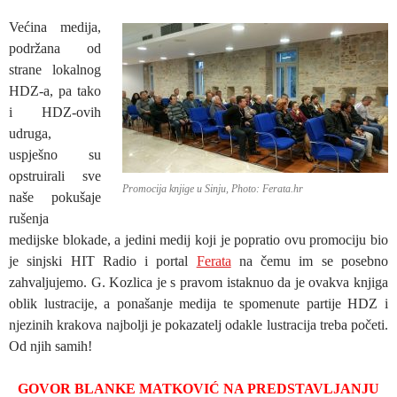
Većina medija,
podržana od
strane lokalnog
HDZ-a, pa tako
i HDZ-ovih
udruga,
uspješno su
opstruirali sve
Promocija knjige u Sinju, Photo: Ferata.hr
naše pokušaje
rušenja
medijske blokade, a jedini medij koji je popratio ovu promociju bio
je sinjski HIT Radio i portal
Ferata
na čemu im se posebno
zahvaljujemo. G. Kozlica je s pravom istaknuo da je ovakva knjiga
oblik lustracije, a ponašanje medija te spomenute partije HDZ i
njezinih krakova najbolji je pokazatelj odakle lustracija treba početi.
Od njih samih!
GOVOR BLANKE MATKOVIĆ NA PREDSTAVLJANJU