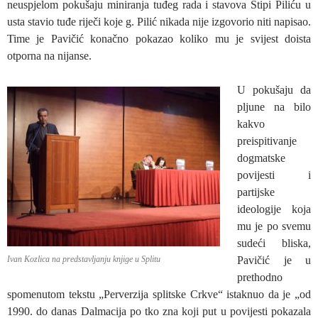
neuspjelom pokušaju miniranja tuđeg rada i stavova Stipi Piliću u
usta stavio tuđe riječi koje g. Pilić nikada nije izgovorio niti napisao.
Time je Pavičić konačno pokazao koliko mu je svijest doista
otporna na nijanse.
U pokušaju da
pljune na bilo
kakvo
preispitivanje
dogmatske
povijesti i
partijske
ideologije koja
mu je po svemu
sudeći bliska,
Ivan Kozlica na predstavljanju knjige u Splitu
Pavičić je u
prethodno
spomenutom tekstu „Perverzija splitske Crkve“ istaknuo da je „od
1990. do danas Dalmacija po tko zna koji put u povijesti pokazala