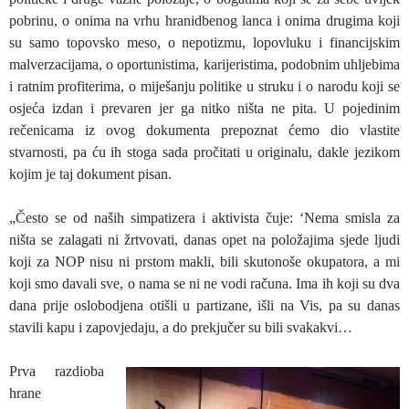
pobrinu, o onima na vrhu hranidbenog lanca i onima drugima koji
su samo topovsko meso, o nepotizmu, lopovluku i financijskim
malverzacijama, o oportunistima, karijeristima, podobnim uhljebima
i ratnim profiterima, o miješanju politike u struku i o narodu koji se
osjeća izdan i prevaren jer ga nitko ništa ne pita. U pojedinim
rečenicama iz ovog dokumenta prepoznat ćemo dio vlastite
stvarnosti, pa ću ih stoga sada pročitati u originalu, dakle jezikom
kojim je taj dokument pisan.
„Često se od naših simpatizera i aktivista čuje: ‘Nema smisla za
ništa se zalagati ni žrtvovati, danas opet na položajima sjede ljudi
koji za NOP nisu ni prstom makli, bili skutonoše okupatora, a mi
koji smo davali sve, o nama se ni ne vodi računa. Ima ih koji su dva
dana prije oslobodjena otišli u partizane, išli na Vis, pa su danas
stavili kapu i zapovjedaju, a do prekjučer su bili svakakvi…
Prva razdioba
hrane