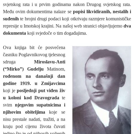
svjetskog rata i u prvim godinama nakon Drugog svjetskog rata.
Među ovim dokumentima nalaze se
popisi likvidiranih, nestalih i
suđenih
te brojni drugi podaci koji otkrivaju razmjere komunističke
represije u Imotskoj krajini. Na našoj web stranici objavljujemo
dva
dokumenta
koji svjedoče o tim događajima.
Ova knjiga bit će posvećena
časniku Poglavnikovog tjelesnog
sdruga
Miroslavu-Anti
(“Mirko”) Gudelju
Matinom,
rođenom na današnji dan
godine 1919. u Zmijavcima
koji je
posljednji put viđen živ
u koloni kod Dravograda
te
svim
njegovim supatnicima
i
njihovim obiteljima
koje se
nisu prestale nadati, tražiti, a na
kraju pod cijenu života čuvati
jedino što je od njihovih voljenih