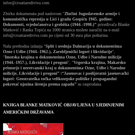
infor@croatiarediviva.com.
Zbirku dokumenata pod naslovom “
Zločini Jugoslavenske armije i
komunistička represija u Lici i gradu Gospiću 1945. godine:
Dokumenti, svjedočanstva i grobišta (1944.-1998.)”
priređivača Blanke
Matković i Ranka Topića na 1000 stranica možete naručiti na e-mail
info@croatiarediviva.com po cijeni od 30 eura plus poštarina.
Naša prethodna izdanja “
Split i srednja Dalmacija u dokumentima
Ozne i Udbe (1944.-1962.), Zarobljenički logori i likvidacije
“,
“
Imotska krajina u dokumentima Ozne, Udbe i Narodne milicije
(1944.-1957.), Likvidacije i progoni
“, “
Vrgorska krajina, Makarsko
primorje i neretvanski kraj u dokumentima Ozne, Udbe i Narodne
milicije, Likvidacije i progoni”
i
“Jasenovac i poslijeratni jasenovački
logori: Geostrateška točka velikosrpske politike i propagandni
pokretač njezina širenja prema zapadu”
su rasprodana.
KNJIGA BLANKE MATKOVIĆ OBJAVLJENA U SJEDINJENIM
AMERIČKIM DRŽAVAMA