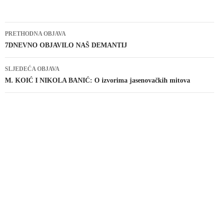
Navigacija
PRETHODNA OBJAVA
objava
7DNEVNO OBJAVILO NAŠ DEMANTIJ
SLJEDEĆA OBJAVA
M. KOIĆ I NIKOLA BANIĆ: O izvorima jasenovačkih mitova