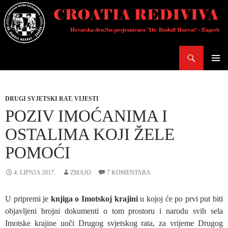
Skoči
do
sadržaja
Pretraži
PRIMAR
IZBORN
DRUGI SVJETSKI RAT
,
VIJESTI
POZIV IMOĆANIMA I
OSTALIMA KOJI ŽELE
POMOĆI
4. LIPNJA 2017.
ZMAJO
7 KOMENTARA
U pripremi je
knjiga o Imotskoj krajini
u kojoj će po prvi put biti
objavljeni brojni dokumenti o tom prostoru i narodu svih sela
Imotske krajine uoči Drugog svjetskog rata, za vrijeme Drugog