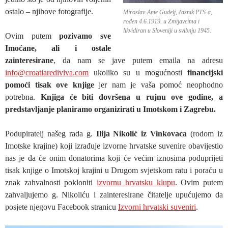
ostalo – njihove fotografije.
Miroslav-Ante Gudelj, časnik PTS-a,
rođen 4.6.1919. u Zmijavcima i
likvidiran u Sloveniji u svibnju 1945.
Ovim putem
pozivamo sve
Imoćane, ali i ostale
zainteresirane
, da nam se jave putem emaila na adresu
info@croatiarediviva.com
ukoliko su u mogućnosti
financijski
pomoći tisak ove knjige
jer nam je vaša pomoć neophodno
potrebna.
Knjiga će biti dovršena u rujnu ove godine, a
predstavljanje planiramo organizirati u Imotskom i Zagrebu.
Podupiratelj našeg rada g.
Ilija Nikolić iz Vinkovaca
(rodom iz
Imotske krajine) koji izrađuje izvorne hrvatske suvenire obavijestio
nas je da će onim donatorima koji će većim iznosima poduprijeti
tisak knjige o Imotskoj krajini u Drugom svjetskom ratu i poraću u
znak zahvalnosti pokloniti
izvornu hrvatsku klupu
. Ovim putem
zahvaljujemo g. Nikoliću i zainteresirane čitatelje upućujemo da
posjete njegovu Facebook stranicu
Izvorni hrvatski suveniri
.