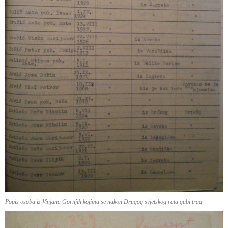
Popis osoba iz Vinjana Gornjih kojima se nakon Drugog svjetskog rata gubi trag