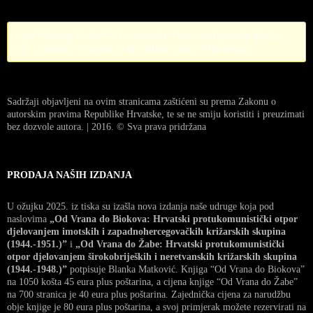
Error! Missing PayPal API credentials. Please configure the PayPal
API credentials by going to the settings menu of this plugin.
Sadržaji objavljeni na ovim stranicama zaštićeni su prema Zakonu o
autorskim pravima Republike Hrvatske, te se ne smiju koristiti i preuzimati
bez dozvole autora. | 2016. © Sva prava pridržana
PRODAJA NAŠIH IZDANJA
U ožujku 2025. iz tiska su izašla nova izdanja naše udruge koja pod
naslovima
„Od Vrana do Biokova: Hrvatski protukomunistički otpor
djelovanjem imotskih i zapadnohercegovačkih križarskih skupina
(1944.-1951.)”
i
„Od Vrana do Žabe: Hrvatski protukomunistički
otpor djelovanjem širokobrijeških i neretvanskih križarskih skupina
(1944.-1948.)”
potpisuje Blanka Matković. Knjiga “Od Vrana do Biokova”
na 1050 košta 45 eura plus poštarina, a cijena knjige “Od Vrana do Žabe”
na 700 stranica je 40 eura plus poštarina. Zajednička cijena za narudžbu
obje knjige je 80 eura plus poštarina, a svoj primjerak možete rezervirati na