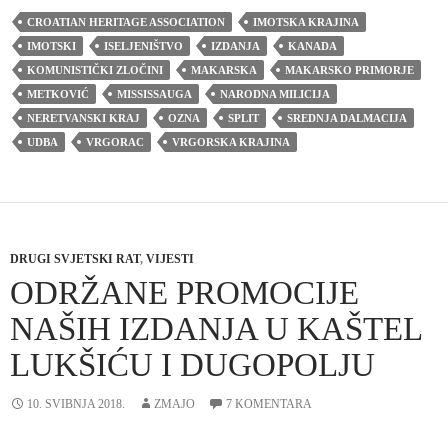
CROATIAN HERITAGE ASSOCIATION
IMOTSKA KRAJINA
IMOTSKI
ISELJENIŠTVO
IZDANJA
KANADA
KOMUNISTIČKI ZLOČINI
MAKARSKA
MAKARSKO PRIMORJE
METKOVIĆ
MISSISSAUGA
NARODNA MILICIJA
NERETVANSKI KRAJ
OZNA
SPLIT
SREDNJA DALMACIJA
UDBA
VRGORAC
VRGORSKA KRAJINA
DRUGI SVJETSKI RAT
,
VIJESTI
ODRŽANE PROMOCIJE
NAŠIH IZDANJA U KAŠTEL
LUKŠIĆU I DUGOPOLJU
10. SVIBNJA 2018.
ZMAJO
7 KOMENTARA