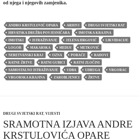
od njega i njegovih zamjenika.
ANDRO KRSTULOVIĆ OPARA
ARHIVI
DRUGI SVJETSKI RAT
HRVATSKA DRUŽBA POVJESNIČARA
IMOTSKA KRAJINA
IMOTSKI
ISTRAŽIVANJE
JELENA HRGOVIĆ
LIKVIDACIJE
LOGOR
MAKARSKA
MEDIJI
METKOVIĆ
NERETVANSKI KRAJ
OZNA
PORAĆE
RADOVI
RATNE ŽRTVE
RATNI GUBICI
RATNI ZLOČINI
SAMOSTALNO ISTRAŽIVANJE
UDBA
UDRUGA
VRGORAC
VRGORSKA KRAJINA
ZAROBLJENICI
ŽRTVE
DRUGI SVJETSKI RAT
,
VIJESTI
SRAMOTNA IZJAVA ANDRE
KRSTULOVIĆA OPARE