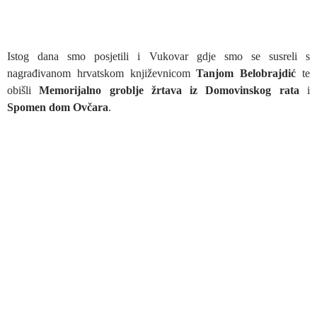
Istog dana smo posjetili i Vukovar gdje smo se susreli s
nagrađivanom hrvatskom književnicom
Tanjom Belobrajdić
te
obišli
Memorijalno groblje žrtava iz Domovinskog rata
i
Spomen dom Ovčara
.