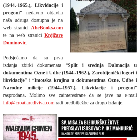
(1944.-1965.), Likvidacije i
progoni
” nedavno objavila
naša udruga dostupna je na
web stranici
AbeBooks.com
te na web stranici
Knjižare
Dominović
.
Podsjećamo da su prva
izdanja zbirki dokumenata “
Split i srednja Dalmacija u
dokumentima Ozne i Udbe (1944.-1962.), Zarobljenički logori i
likvidacije
” i “
Imotska krajina u dokumentima Ozne, Udbe i
Narodne milicije (1944.-1957.), Likvidacije i progoni
”
rasprodana. Molimo sve zainteresirane da se jave na e-mail
info@croatiarediviva.com
radi predbilježbe za drugo izdanje.