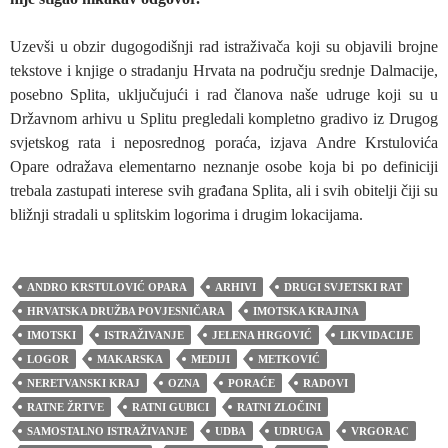
Uzevši u obzir dugogodišnji rad istraživača koji su objavili brojne
tekstove i knjige o stradanju Hrvata na području srednje Dalmacije,
posebno Splita, uključujući i rad članova naše udruge koji su u
Državnom arhivu u Splitu pregledali kompletno gradivo iz Drugog
svjetskog rata i neposrednog poraća, izjava Andre Krstulovića
Opare odražava elementarno neznanje osobe koja bi po definiciji
trebala zastupati interese svih građana Splita, ali i svih obitelji čiji su
bližnji stradali u splitskim logorima i drugim lokacijama.
ANDRO KRSTULOVIĆ OPARA
ARHIVI
DRUGI SVJETSKI RAT
HRVATSKA DRUŽBA POVJESNIČARA
IMOTSKA KRAJINA
IMOTSKI
ISTRAŽIVANJE
JELENA HRGOVIĆ
LIKVIDACIJE
LOGOR
MAKARSKA
MEDIJI
METKOVIĆ
NERETVANSKI KRAJ
OZNA
PORAĆE
RADOVI
RATNE ŽRTVE
RATNI GUBICI
RATNI ZLOČINI
SAMOSTALNO ISTRAŽIVANJE
UDBA
UDRUGA
VRGORAC