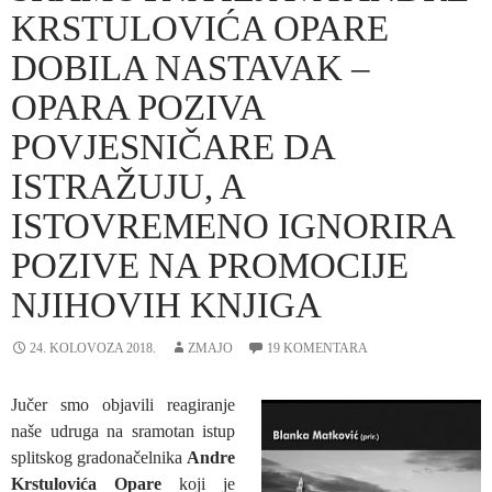
KRSTULOVIĆA OPARE
DOBILA NASTAVAK –
OPARA POZIVA
POVJESNIČARE DA
ISTRAŽUJU, A
ISTOVREMENO IGNORIRA
POZIVE NA PROMOCIJE
NJIHOVIH KNJIGA
24. KOLOVOZA 2018.
ZMAJO
19 KOMENTARA
Jučer smo objavili reagiranje
naše udruga na sramotan istup
splitskog gradonačelnika
Andre
Krstulovića Opare
koji je