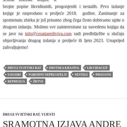
brojne popise likvidiranih, progonjenih i nestalih. Prvo izdanje
knjige je rasprodano u proljeće 2018. godine. Zanimanje za
spomenutu zbirku je još prisutno zbog čega često dobivamo upite o
drugom izdanju. Molimo sve zainteresirane za navedenu knjigu da
se jave na
info@croatiarediviva.com
radi predbilježbe u slučaju
objavljivanja drugog izdanja u proljeće ili ljeto 2023. Unaprijed
zahvaljujemo!
DRUGI SVJETSKI RAT
IMOTSKA KRAJINA
LIKVIDACIJE
LOGORI
NARODNI NEPRIJATELJI
NESTALI
PROGONI
REPRESIJA
ŽRTVE
DRUGI SVJETSKI RAT
,
VIJESTI
SRAMOTNA IZJAVA ANDRE