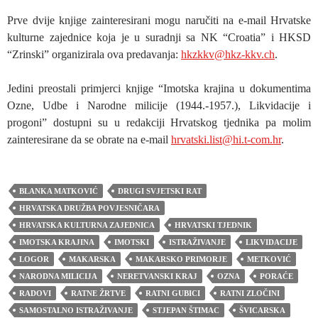
Prve dvije knjige zainteresirani mogu naručiti na e-mail Hrvatske
kulturne zajednice koja je u suradnji sa NK “Croatia” i HKSD
“Zrinski” organizirala ova predavanja:
hkzkkv@hkz-kkv.ch
.
Jedini preostali primjerci knjige “Imotska krajina u dokumentima
Ozne, Udbe i Narodne milicije (1944.-1957.), Likvidacije i
progoni” dostupni su u redakciji Hrvatskog tjednika pa molim
zainteresirane da se obrate na e-mail
hrvatski.list@hi.t-com.hr
.
BLANKA MATKOVIĆ
DRUGI SVJETSKI RAT
HRVATSKA DRUŽBA POVJESNIČARA
HRVATSKA KULTURNA ZAJEDNICA
HRVATSKI TJEDNIK
IMOTSKA KRAJINA
IMOTSKI
ISTRAŽIVANJE
LIKVIDACIJE
LOGOR
MAKARSKA
MAKARSKO PRIMORJE
METKOVIĆ
NARODNA MILICIJA
NERETVANSKI KRAJ
OZNA
PORAĆE
RADOVI
RATNE ŽRTVE
RATNI GUBICI
RATNI ZLOČINI
SAMOSTALNO ISTRAŽIVANJE
STJEPAN ŠTIMAC
ŠVICARSKA