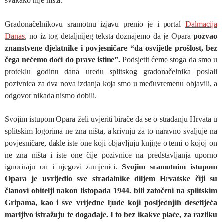
svakako nije ništa.
Gradonačelnikovu sramotnu izjavu prenio je i portal
Dalmacija
Danas
, no iz tog detaljnijeg teksta doznajemo da je Opara
pozvao
znanstvene djelatnike i povjesničare “da osvijetle prošlost, bez
čega nećemo doći do prave istine”.
Podsjetit ćemo stoga da smo u
proteklu godinu dana uredu splitskog gradonačelnika poslali
pozivnica za dva nova izdanja koja smo u međuvremenu objavili, a
odgovor nikada nismo dobili.
Svojim istupom Opara želi uvjeriti birače da se o stradanju Hrvata u
splitskim logorima ne zna ništa, a krivnju za to naravno svaljuje na
povjesničare, dakle iste one koji objavljuju knjige o temi o kojoj on
ne zna ništa i iste one čije pozivnice na predstavljanja uporno
ignoriraju on i njegovi zamjenici.
Svojim sramotnim istupom
Opara je uvrijedio sve stradalnike diljem Hrvatske čiji su
članovi obitelji nakon listopada 1944. bili zatočeni na splitskim
Gripama, kao i sve vrijedne ljude koji posljednjih desetljeća
marljivo istražuju te događaje. I to bez ikakve plaće, za razliku