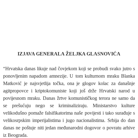
IZJAVA GENERALA ŽELJKA GLASNOVIĆA
“Hrvatska danas likuje nad čovjekom koji se probudi svako jutro s
ponovljenim napadom amnezije. U tom kulturnom mraku Blanka
Matković je najsvjetlija točka, ona je glogov kolac za današnje
agitpropovce i kriptokomuniste koji još drže Hrvatski narod u
povijesnom mraku. Danas žrtve komunističkog terora ne samo da
se prešućuju nego se kriminaliziraju. Ministarstvo kulture
velikodušno pomaže falsifikatorima naše povijesti i tako surađuje s
velikosrpskim imperijalistima i jugo nacionalistima. Srbija do dan
danas ne poštuje niti jedan međunarodni dogovor o povratu arhive
iz Beograda.