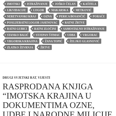
IMOTSKI
ISTRAŽIVANJE
JOŠKO ČELAN
KAŠTELA
LIKVIDACIJE
LOGOR
MAKARSKA
METKOVIĆ
NERETVANSKI KRAJ
OZNA
PERICA BOSANČIĆ
PORAĆE
POSLIJERATNI LOGOR JASENOVAC
RATNE ŽRTVE
RATNI GUBICI
RATNI ZLOČINI
SAMOSTALNO ISTRAŽIVANJE
STANKO BALIĆ
STJEPAN ŠTIMAC
UDBA
VRGORAC
VRGORSKA KRAJINA
ŽANA TOPIĆ
ŽELJKO GLASNOVIĆ
ZLATKO ŽEVRNJA
ŽRTVE
DRUGI SVJETSKI RAT
,
VIJESTI
RASPRODANA KNJIGA
“IMOTSKA KRAJINA U
DOKUMENTIMA OZNE,
UDBE I NARODNE MILICIJE