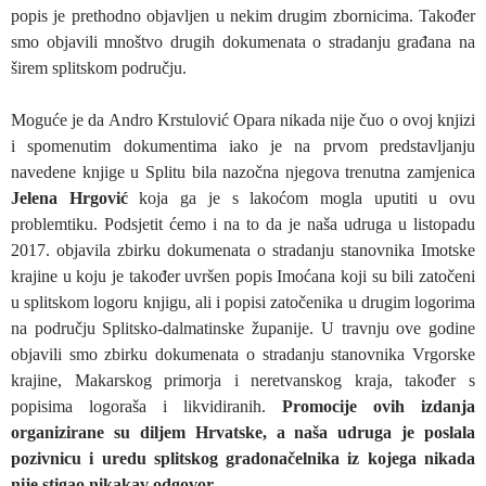
popis je prethodno objavljen u nekim drugim zbornicima. Također
smo objavili mnoštvo drugih dokumenata o stradanju građana na
širem splitskom području.
Moguće je da Andro Krstulović Opara nikada nije čuo o ovoj knjizi
i spomenutim dokumentima iako je na prvom predstavljanju
navedene knjige u Splitu bila nazočna njegova trenutna zamjenica
Jelena Hrgović
koja ga je s lakoćom mogla uputiti u ovu
problemtiku. Podsjetit ćemo i na to da je naša udruga u listopadu
2017. objavila zbirku dokumenata o stradanju stanovnika Imotske
krajine u koju je također uvršen popis Imoćana koji su bili zatočeni
u splitskom logoru knjigu, ali i popisi zatočenika u drugim logorima
na području Splitsko-dalmatinske županije. U travnju ove godine
objavili smo zbirku dokumenata o stradanju stanovnika Vrgorske
krajine, Makarskog primorja i neretvanskog kraja, također s
popisima logoraša i likvidiranih.
Promocije ovih izdanja
organizirane su diljem Hrvatske, a naša udruga je poslala
pozivnicu i uredu splitskog gradonačelnika iz kojega nikada
nije stigao nikakav odgovor.