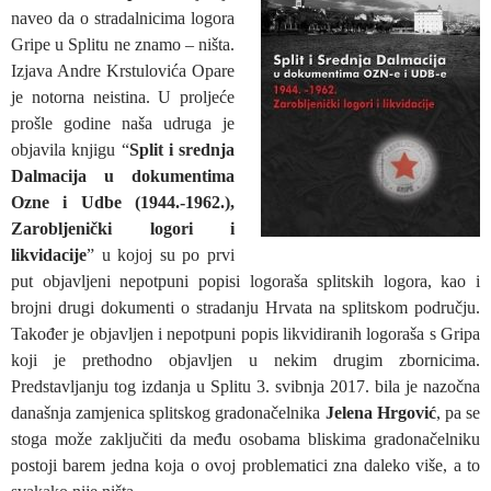
naveo da o stradalnicima logora
Gripe u Splitu ne znamo – ništa.
Izjava Andre Krstulovića Opare
je notorna neistina. U proljeće
prošle godine naša udruga je
objavila knjigu “
Split i srednja
Dalmacija u dokumentima
Ozne i Udbe (1944.-1962.),
Zarobljenički logori i
likvidacije
” u kojoj su po prvi
put objavljeni nepotpuni popisi logoraša splitskih logora, kao i
brojni drugi dokumenti o stradanju Hrvata na splitskom području.
Također je objavljen i nepotpuni popis likvidiranih logoraša s Gripa
koji je prethodno objavljen u nekim drugim zbornicima.
Predstavljanju tog izdanja u Splitu 3. svibnja 2017. bila je nazočna
današnja zamjenica splitskog gradonačelnika
Jelena Hrgović
, pa se
stoga može zaključiti da među osobama bliskima gradonačelniku
postoji barem jedna koja o ovoj problematici zna daleko više, a to