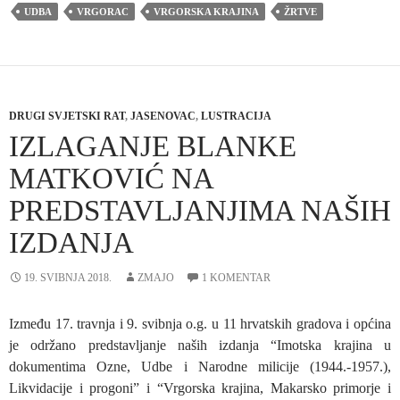
UDBA
VRGORAC
VRGORSKA KRAJINA
ŽRTVE
DRUGI SVJETSKI RAT
,
JASENOVAC
,
LUSTRACIJA
IZLAGANJE BLANKE
MATKOVIĆ NA
PREDSTAVLJANJIMA NAŠIH
IZDANJA
19. SVIBNJA 2018.
ZMAJO
1 KOMENTAR
Između 17. travnja i 9. svibnja o.g. u 11 hrvatskih gradova i općina
je održano predstavljanje naših izdanja “Imotska krajina u
dokumentima Ozne, Udbe i Narodne milicije (1944.-1957.),
Likvidacije i progoni” i “Vrgorska krajina, Makarsko primorje i