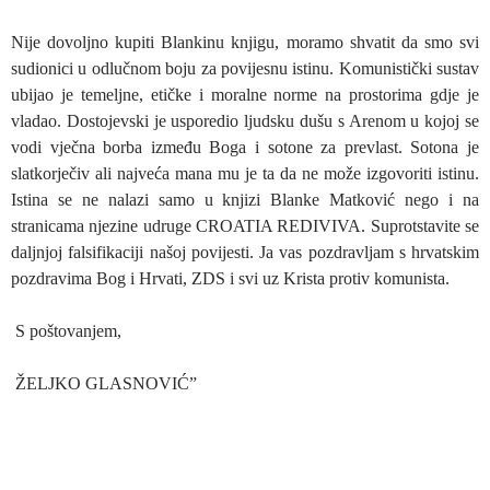
Nije dovoljno kupiti Blankinu knjigu, moramo shvatit da smo svi
sudionici u odlučnom boju za povijesnu istinu. Komunistički sustav
ubijao je temeljne, etičke i moralne norme na prostorima gdje je
vladao. Dostojevski je usporedio ljudsku dušu s Arenom u kojoj se
vodi vječna borba između Boga i sotone za prevlast. Sotona je
slatkorječiv ali najveća mana mu je ta da ne može izgovoriti istinu.
Istina se ne nalazi samo u knjizi Blanke Matković nego i na
stranicama njezine udruge CROATIA REDIVIVA. Suprotstavite se
daljnjoj falsifikaciji našoj povijesti. Ja vas pozdravljam s hrvatskim
pozdravima Bog i Hrvati, ZDS i svi uz Krista protiv komunista.
S poštovanjem,
ŽELJKO GLASNOVIĆ”