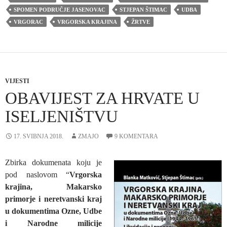
SPOMEN PODRUČJE JASENOVAC
STJEPAN ŠTIMAC
UDBA
VRGORAC
VRGORSKA KRAJINA
ŽRTVE
VIJESTI
OBAVIJEST ZA HRVATE U
ISELJENIŠTVU
17. SVIBNJA 2018.
ZMAJO
9 KOMENTARA
Zbirka dokumenata koju je
pod naslovom “
Vrgorska
krajina, Makarsko
primorje i neretvanski kraj
u dokumentima Ozne, Udbe
i Narodne milicije