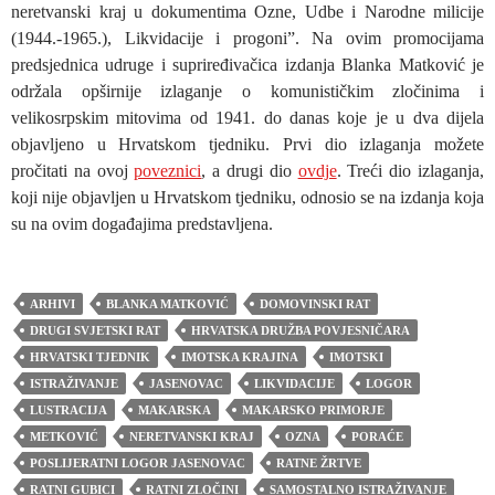
neretvanski kraj u dokumentima Ozne, Udbe i Narodne milicije
(1944.-1965.), Likvidacije i progoni”. Na ovim promocijama
predsjednica udruge i supriređivačica izdanja Blanka Matković je
održala opširnije izlaganje o komunističkim zločinima i
velikosrpskim mitovima od 1941. do danas koje je u dva dijela
objavljeno u Hrvatskom tjedniku. Prvi dio izlaganja možete
pročitati na ovoj
poveznici
, a drugi dio
ovdje
. Treći dio izlaganja,
koji nije objavljen u Hrvatskom tjedniku, odnosio se na izdanja koja
su na ovim događajima predstavljena.
ARHIVI
BLANKA MATKOVIĆ
DOMOVINSKI RAT
DRUGI SVJETSKI RAT
HRVATSKA DRUŽBA POVJESNIČARA
HRVATSKI TJEDNIK
IMOTSKA KRAJINA
IMOTSKI
ISTRAŽIVANJE
JASENOVAC
LIKVIDACIJE
LOGOR
LUSTRACIJA
MAKARSKA
MAKARSKO PRIMORJE
METKOVIĆ
NERETVANSKI KRAJ
OZNA
PORAĆE
POSLIJERATNI LOGOR JASENOVAC
RATNE ŽRTVE
RATNI GUBICI
RATNI ZLOČINI
SAMOSTALNO ISTRAŽIVANJE