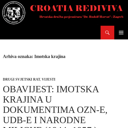
Skoči
do
sadržaja
Pretraži
PRIMAR
IZBORN
Arhiva oznaka: Imotska krajina
DRUGI SVJETSKI RAT
,
VIJESTI
OBAVIJEST: IMOTSKA
KRAJINA U
DOKUMENTIMA OZN-E,
UDB-E I NARODNE