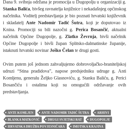
Dana 9. svibnja održana je promocija u Dugopolju u organizaciji g.
Stanka Balića
, bivšeg ravnatelja knjižnice i nekadašnjeg općinskog
načelnika. Voditelj predstavljanja je bio poznati hrvatski književnik
i skladatelj
Ante Nadomir Tadić Šutra
, koji je doputovao iz
Knina. Promociji su bili nazočni g.
Perica Bosančić
, aktualni
načelnik Općine Dugopolje, g.
Zlatko Ževrnja
, bivši načelnik
Općine Dugopolje i bivši župan Splitsko-dalmatinske županije,
istaknuti hrvatski novinar
Joško Čelan
te drugi gosti.
Ovim putem još jednom zahvaljujemo dobrovoljačko-braniteljskoj
udruzi “Stina pradidova”, napose predsjedniku udruge g. Anti
Komljenu, generalu Željko Glasnoviću, g. Stanku Baliću, g. Perici
Bosančiću i ostalima koji su omogućili održavanje ovih
predstavljanja.
ANTE KOMLJEN
ANTE NADOMIR TADIĆ ŠUTRA
ARHIVI
BLANKA MATKOVIĆ
DRUGI SVJETSKI RAT
DUGOPOLJE
HRVATSKA DRUŽBA POVJESNIČARA
IMOTSKA KRAJINA