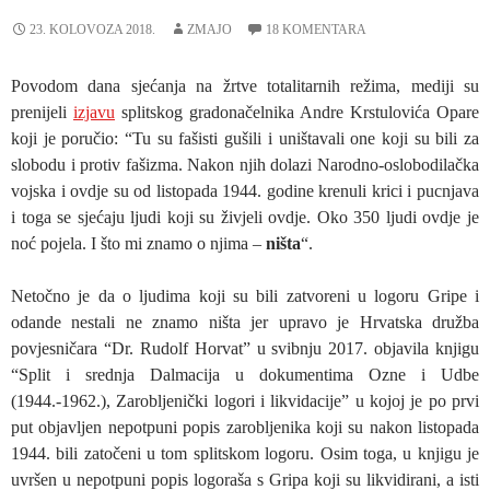
23. KOLOVOZA 2018.
ZMAJO
18 KOMENTARA
Povodom dana sjećanja na žrtve totalitarnih režima, mediji su
prenijeli
izjavu
splitskog gradonačelnika Andre Krstulovića Opare
koji je poručio: “Tu su fašisti gušili i uništavali one koji su bili za
slobodu i protiv fašizma. Nakon njih dolazi Narodno-oslobodilačka
vojska i ovdje su od listopada 1944. godine krenuli krici i pucnjava
i toga se sjećaju ljudi koji su živjeli ovdje. Oko 350 ljudi ovdje je
noć pojela. I što mi znamo o njima –
ništa
“.
Netočno je da o ljudima koji su bili zatvoreni u logoru Gripe i
odande nestali ne znamo ništa jer upravo je Hrvatska družba
povjesničara “Dr. Rudolf Horvat” u svibnju 2017. objavila knjigu
“Split i srednja Dalmacija u dokumentima Ozne i Udbe
(1944.-1962.), Zarobljenički logori i likvidacije” u kojoj je po prvi
put objavljen nepotpuni popis zarobljenika koji su nakon listopada
1944. bili zatočeni u tom splitskom logoru. Osim toga, u knjigu je
uvršen u nepotpuni popis logoraša s Gripa koji su likvidirani, a isti