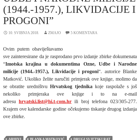
(1944.-1957.), LIKVIDACIJE I
PROGONI”
10. SVIBNJA 2018.
ZMAJO
5 KOMENTARA
Ovim putem obaviještavamo
sve zainteresirane da je rasprodano prvo izdanje zbirke dokumenata
“
Imotska krajina u dokumentima Ozne, Udbe i Narodne
milicije (1944.-1957.), Likvidacije i progoni
“. autorice Blanke
Matković. Ukoliko želite naručiti primjerak ove knjige, molimo da
se obratite uredništvu
Hrvatskog tjednika
koje raspolaže s još
nekoliko primjeraka ove knjige i to na e-mail
adresu
hrvatski.list@hi.t-com.hr
ili broj telefona 023/305-277.
Krajem ove kalendarske godine očekujemo tiskanje drugog izdanja
ove zbirke.
ARHIVI
BLANKA MATKOVIĆ
DRUGI SVJETSKI RAT