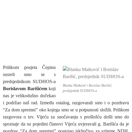
Prilikom posjeta Čepinu
susreli smo se s
predsjednikom SUDHOS-a
Blanka Matković i Borislav Barišić,
Borislavom Barišićem
koji
predsjednik SUDHOS-a
nas je velikodušno dočekao
i podržao naš rad. Između ostalog, razgovarali smo i o pozdravu
“Za dom spremni” oko kojega smo se u potpunosti složili. Prilikom
razgovora o tzv. Vijeću za suočavanju s prošlošću došli smo do
spoznaje da su pojedini članovi Vijeća uvjeravali g. Barišića da je
pozdrav “Za dom spremni” postojao isključivo za vrijeme NDH.