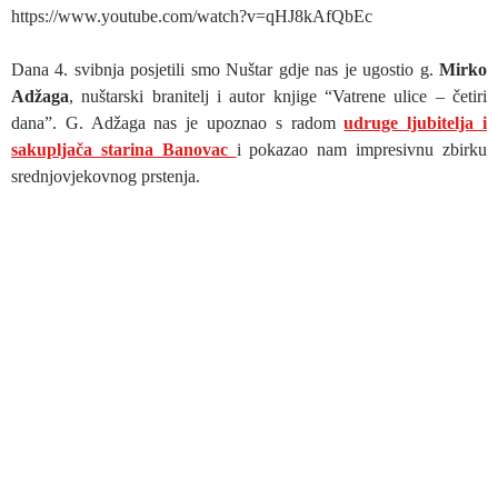
https://www.youtube.com/watch?v=qHJ8kAfQbEc
Dana 4. svibnja posjetili smo Nuštar gdje nas je ugostio g.
Mirko
Adžaga
, nuštarski branitelj i autor knjige “Vatrene ulice – četiri
dana”. G. Adžaga nas je upoznao s radom
udruge ljubitelja i
sakupljača starina Banovac
i pokazao nam impresivnu zbirku
srednjovjekovnog prstenja.