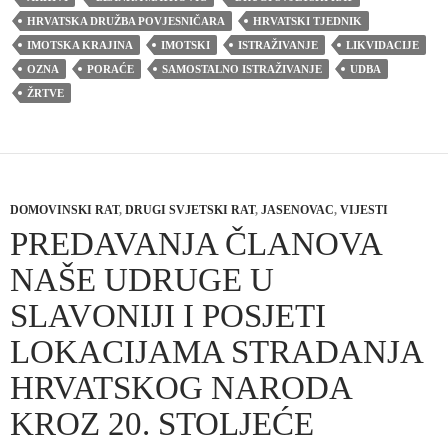
HRVATSKA DRUŽBA POVJESNIČARA
HRVATSKI TJEDNIK
IMOTSKA KRAJINA
IMOTSKI
ISTRAŽIVANJE
LIKVIDACIJE
OZNA
PORAĆE
SAMOSTALNO ISTRAŽIVANJE
UDBA
ŽRTVE
DOMOVINSKI RAT
,
DRUGI SVJETSKI RAT
,
JASENOVAC
,
VIJESTI
PREDAVANJA ČLANOVA
NAŠE UDRUGE U
SLAVONIJI I POSJETI
LOKACIJAMA STRADANJA
HRVATSKOG NARODA
KROZ 20. STOLJEĆE