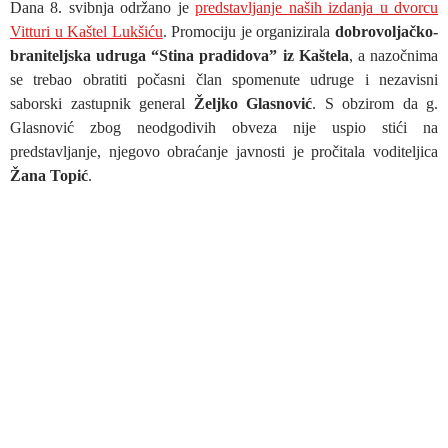
Dana 8. svibnja održano je
predstavljanje naših izdanja u dvorcu
Vitturi u Kaštel Lukšiću
. Promociju je organizirala
dobrovoljačko-
braniteljska udruga “Stina pradidova” iz Kaštela
, a nazočnima
se trebao obratiti počasni član spomenute udruge i nezavisni
saborski zastupnik general
Željko Glasnović
. S obzirom da g.
Glasnović zbog neodgodivih obveza nije uspio stići na
predstavljanje, njegovo obraćanje javnosti je pročitala voditeljica
Žana Topić
.