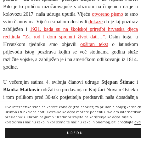
Bilo je to prilično razočaravajuće s
obzirom na činjenicu da je u
kolovozu 2017. naša udruga uputila Vijeću
otvoreno pismo
te smo
svim članovima Vijeća e-mailom dostavili
dokaze
da je taj pozdrav
zabilježen i
1921. kada su na školskoj priredbi hrvatska djeca
recitirala “Za rod i dom spremni život dati…”
. Osim toga, u
Hrvatskom tjedniku smo objavili
opširan tekst
o latinskom
prijevodu istog pozdrava kojim se već stotinama godina služe
različite vojske, a zabilježen je i na američkom odlikovanju iz 1814.
godine.
U večernjim satima 4. svibnja članovi udruge
Stjepan Štimac
i
Blanka Matković
održali su predavanja u Knjižari Nova u Osijeku
i tom prilikom pred 30-tak posjetitelja predstavili naša dosadašnja
izdanja. Naš domaćin bio je g.
Ivica Vuletić
kojemu se ovim putem
Ove internetske stranice koriste kolačiće (tzv. cookies) za pružanje boljeg korisnič
zahvaljujemo na organizaciji ovog događaja i ustupanju prostorija
iskustva i funkcionalnosti. Postavke kolačića možete podesiti u svojem internetsko
pregledniku. Klikom na gumb 'Uredu' pristajete na korištenje kolačića. Više o
knjižare. “Glas Slavonije” popratio je ovu promociju
novinskim
kolačićima i načinu kako ih koristimo te načinu kako ih onemogućiti pročitajte
ovd
tekstom
, a Blanka Matković je dala izjavu za Slavonsku TV.
UREDU