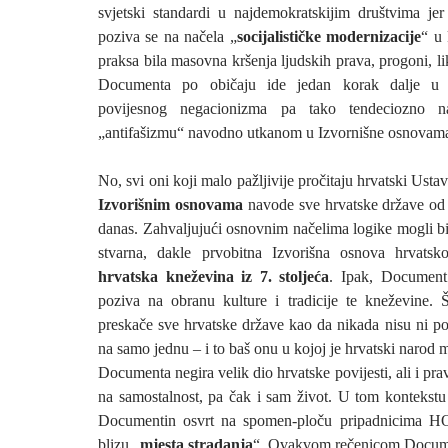
svjetski standardi u najdemokratskijim društvima j
poziva se na načela „
socijalističke modernizacije
“ u 
praksa bila masovna kršenja ljudskih prava, progoni, li
Documenta po običaju ide jedan korak dalje u p
povijesnog negacionizma pa tako tendeciozno n
„antifašizmu“ navodno utkanom u Izvornišne osnovama
No, svi oni koji malo pažljivije pročitaju hrvatski Ustav
Izvorišnim osnovama
navode sve hrvatske države od
danas. Zahvaljujući osnovnim načelima logike mogli bi
stvarna, dakle prvobitna Izvorišna osnova hrvat
hrvatska kneževina iz 7. stoljeća
. Ipak, Documen
poziva na obranu kulture i tradicije te kneževine.
preskače sve hrvatske države kao da nikada nisu ni pos
na samo jednu – i to baš onu u kojoj je hrvatski narod 
Documenta negira velik dio hrvatske povijesti, ali i pr
na samostalnost, pa čak i sam život. U tom kontekstu 
Documentin osvrt na spomen-ploču pripadnicima HO
blizu „
mjesta stradanja
“. Ovakvom rečenicom Docume