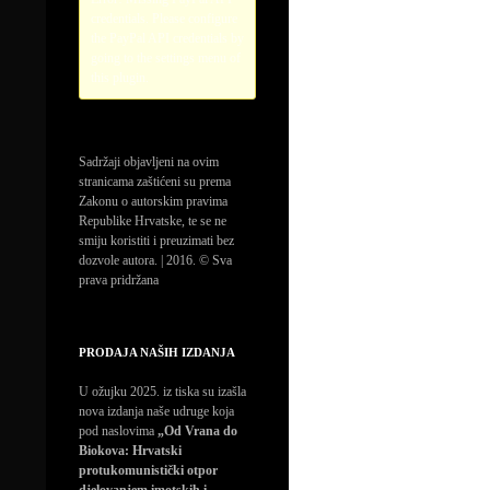
credentials. Please configure
the PayPal API credentials by
going to the settings menu of
this plugin.
Sadržaji objavljeni na ovim
stranicama zaštićeni su prema
Zakonu o autorskim pravima
Republike Hrvatske, te se ne
smiju koristiti i preuzimati bez
dozvole autora. | 2016. © Sva
prava pridržana
PRODAJA NAŠIH IZDANJA
U ožujku 2025. iz tiska su izašla
nova izdanja naše udruge koja
pod naslovima
„Od Vrana do
Biokova: Hrvatski
protukomunistički otpor