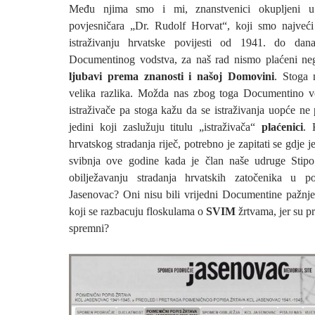
Među njima smo i mi, znanstvenici okupljeni u
povjesničara „Dr. Rudolf Horvat“, koji smo najveći
istraživanju hrvatske povijesti od 1941. do dan
Documentinog vodstva, za naš rad nismo plaćeni n
ljubavi prema znanosti i našoj Domovini
. Stoga
velika razlika. Možda nas zbog toga Documentino v
istraživače pa stoga kažu da se istraživanja uopće n
jedini koji zaslužuju titulu „istraživača“
plaćenici
. 
hrvatskog stradanja riječ, potrebno je zapitati se gdje 
svibnja ove godine kada je član naše udruge Stipo 
obilježavanju stradanja hrvatskih zatočenika u po
Jasenovac? Oni nisu bili vrijedni Documentine pažnje
koji se razbacuju floskulama o
SVIM
žrtvama, jer su pr
spremni?