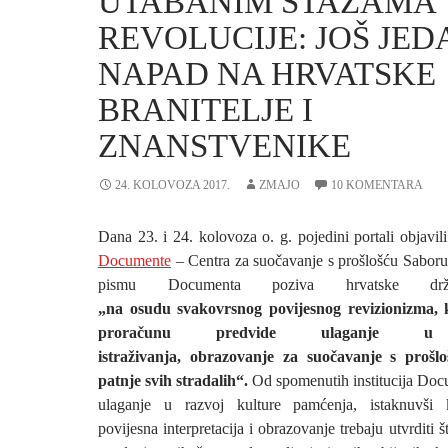
UTABANIM STAZAMA
REVOLUCIJE: JOŠ JED
NAPAD NA HRVATSKE
BRANITELJE I
ZNANSTVENIKE
24. KOLOVOZA 2017.
ZMAJO
10 KOMENTARA
Dana 23. i 24. kolovoza o. g. pojedini portali objavil
Documente
– Centra za suočavanje s prošlošću Sabor
pismu Documenta poziva hrvatske držav
„
na osudu svakovrsnog povijesnog revizionizma,
proračunu predvide ulaganje u s
istraživanja, obrazovanje za suočavanje s prošl
patnje svih stradalih“.
Od spomenutih institucija Docu
ulaganje u razvoj kulture pamćenja, istaknuvši k
povijesna interpretacija i obrazovanje trebaju utvrditi 