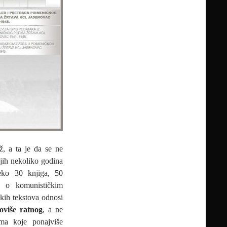
, a ta je da se ne
njih nekoliko godina
reko 30 knjiga, 50
va o komunističkim
kih tekstova odnosi
toviše ratnog
, a ne
ama koje ponajviše