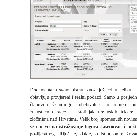
Documenta u svom pismu iznosi još jednu veliku laž
objavljuju provjereni i realni podatci. Samo u posljed
članovi naše udruge sudjelovali su u pripremi p
znanstvenih radova i stotinjak novinskih teksto
zločinima nad Hrvatima. Velik broj spomenutih novins
se upravo
na istraživanje logora Jasenovac i to š
poslijeratnog. Riječ je, dakle, o istim onim žrtv