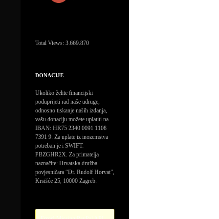
Total Views:
3.669.870
DONACIJE
Ukoliko želite financijski
poduprijeti rad naše udruge,
odnosno tiskanje naših izdanja,
vašu donaciju možete uplatiti na
IBAN: HR75 2340 0091 1108
7391 9. Za uplate iz inozemstva
potreban je i SWIFT:
PBZGHR2X. Za primatelja
naznačite: Hrvatska družba
povjesničara “Dr. Rudolf Horvat”,
Krsišće 25, 10000 Zagreb.
Error! Missing PayPal API