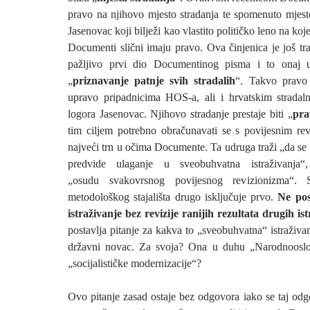
pravo na njihovo mjesto stradanja te spomenuto mjesto
Jasenovac koji bilježi kao vlastito političko leno na k
Documenti slični imaju pravo. Ova činjenica je još trag
pažljivo prvi dio Documentinog pisma i to onaj 
„
priznavanje patnje svih stradalih
“. Takvo pravo
upravo pripadnicima HOS-a, ali i hrvatskim stradaln
logora Jasenovac. Njihovo stradanje prestaje biti „
pra
tim ciljem potrebno obračunavati se s povijesnim re
najveći trn u očima Documente. Ta udruga traži „da s
predvide ulaganje u sveobuhvatna istraživanja
„osudu svakovrsnog povijesnog revizionizma“. 
metodološkog stajališta drugo isključuje prvo.
Ne pos
istraživanje bez revizije ranijih rezultata drugih is
postavlja pitanje za kakva to „sveobuhvatna“ istraživ
državni novac. Za svoja? Ona u duhu „Narodnooslo
„socijalističke modernizacije“?
Ovo pitanje zasad ostaje bez odgovora iako se taj odg