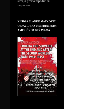
širenja prema zapadu”
su
rasprodana.
KNJIGA BLANKE MATKOVIĆ
OBJAVLJENA U SJEDINJENIM
AMERIČKIM DRŽAVAMA