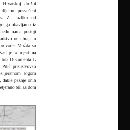
 Hrvatskoj družbi
 dijelom posvećeni
as. Za razliku od
ego ga obavljamo
iz
 među nama postoji
odstvo ne ubraja u
e provode. Možda su
Kad je o mjestima
je bila Documenta 1.
Pilić prisustvovao
slijeratnom logoru
, dakle pažnje onih
etjerano bili za dom