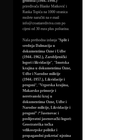
grobišta (1944.-1998.)”
priređivača Blanke Matković i
Ranka Topića na 1000 stranica
možete naručiti na e-mail
info@croatiarediviva.com po
cijeni od 30 eura plus poštarina.
Naša prethodna izdanja “
Split i
srednja Dalmacija u
dokumentima Ozne i Udbe
(1944.-1962.), Zarobljenički
logori i likvidacije
“, “
Imotska
krajina u dokumentima Ozne,
Udbe i Narodne milicije
(1944.-1957.), Likvidacije i
progoni
“, “
Vrgorska krajina,
Makarsko primorje i
neretvanski kraj u
dokumentima Ozne, Udbe i
Narodne milicije, Likvidacije i
progoni”
i
“Jasenovac i
poslijeratni jasenovački logori:
Geostrateška točka
velikosrpske politike i
propagandni pokretač njezina