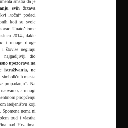
umenta smatra da je
anju svih žrtava
kvi „točni“ podaci
onih koji su svoje
enovac. Unatoč tome
osincu 2014., dakle
vac i mnoge druge
 i štoviše negiraju
najgadljiviji dio
lasno upozorava na
 istraživanja, ne
d simboličnih mjesta
se propadanju“. Na
. naovamo, a mnogi
umentinom priopćenju
om iseljeništvu koji
ina. Spomena nema ni
lem trud i vlastita
očina nad Hrvatima.