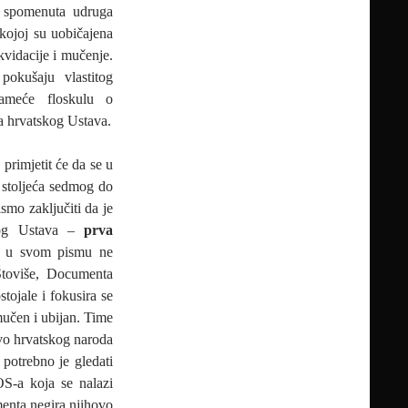
er spomenuta udruga
kojoj su uobičajena
kvidacije i mučenje.
okušaju vlastitog
ameće floskulu o
 hrvatskog Ustava.
 primjetit će da se u
 stoljeća sedmog do
smo zaključiti da je
skog Ustava –
prva
t u svom pismu ne
 Štoviše, Documenta
tojale i fokusira se
mučen i ubijan. Time
avo hrvatskog naroda
potrebno je gledati
S-a koja se nalazi
nta negira njihovo