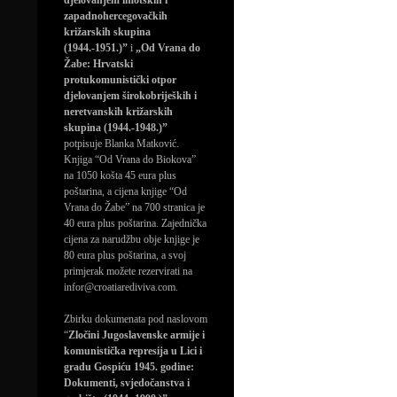
djelovanjem imotskih i
zapadnohercegovačkih
križarskih skupina
(1944.-1951.)”
i
„Od Vrana do
Žabe: Hrvatski
protukomunistički otpor
djelovanjem širokobrijeških i
neretvanskih križarskih
skupina (1944.-1948.)”
potpisuje Blanka Matković.
Knjiga “Od Vrana do Biokova”
na 1050 košta 45 eura plus
poštarina, a cijena knjige “Od
Vrana do Žabe” na 700 stranica je
40 eura plus poštarina. Zajednička
cijena za narudžbu obje knjige je
80 eura plus poštarina, a svoj
primjerak možete rezervirati na
infor@croatiarediviva.com.
Zbirku dokumenata pod naslovom
“
Zločini Jugoslavenske armije i
komunistička represija u Lici i
gradu Gospiću 1945. godine:
Dokumenti, svjedočanstva i