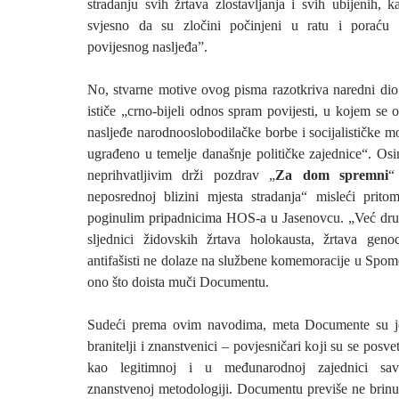
stradanju svih žrtava zlostavljanja i svih ubijenih, 
svjesno da su zločini počinjeni u ratu i poraću
povijesnog nasljeđa”.
No, stvarne motive ovog pisma razotkriva naredni dio
ističe „crno-bijeli odnos spram povijesti, u kojem se 
nasljeđe narodnooslobodilačke borbe i socijalističke mo
ugrađeno u temelje današnje političke zajednice“. O
neprihvatljivim drži pozdrav „
Za dom spremni
“
neposrednoj blizini mjesta stradanja“ misleći prit
poginulim pripadnicima HOS-a u Jasenovcu. „Već dr
sljednici židovskih žrtava holokausta, žrtava gen
antifašisti ne dolaze na službene komemoracije u Spom
ono što doista muči Documentu.
Sudeći prema ovim navodima, meta Documente su j
branitelji i znanstvenici – povjesničari koji su se posvet
kao legitimnoj i u međunarodnoj zajednici savrš
znanstvenoj metodologiji. Documentu previše ne brinu 