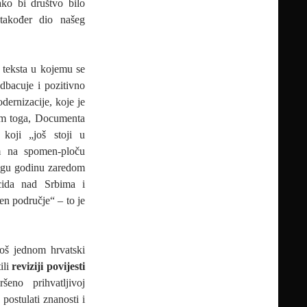
kako bi društvo bilo
 također dio našeg
 teksta u kojemu se
odbacuje i pozitivno
dernizacije, koje je
sim toga, Documenta
 koji „još stoji u
om na spomen-ploču
ugu godinu zaredom
ocida nad Srbima i
en područje“ – to je
oš jednom hrvatski
ili
reviziji povijesti
eno prihvatljivoj
postulati znanosti i