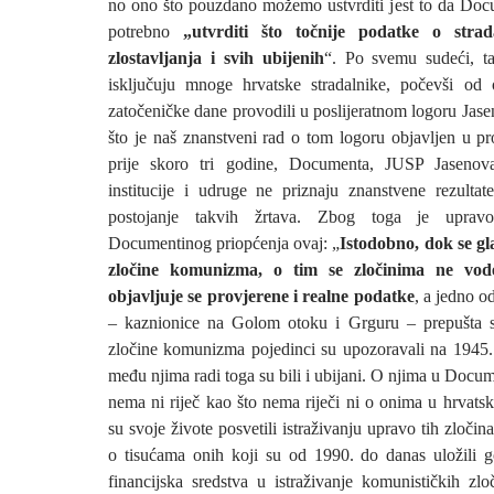
no ono što pouzdano možemo ustvrditi jest to da Doc
potrebno
„utvrditi što točnije podatke o strad
zlostavljanja i svih ubijenih
“. Po svemu sudeći, ta
isključuju mnoge hrvatske stradalnike, počevši od 
zatočeničke dane provodili u poslijeratnom logoru Jas
što je naš znanstveni rad o tom logoru objavljen u pr
prije skoro tri godine, Documenta, JUSP Jaseno
institucije i udruge ne priznaju znanstvene rezultate
postojanje takvih žrtava. Zbog toga je upravo 
Documentinog priopćenja ovaj: „
Istodobno, dok se g
zločine komunizma, o tim se zločinima ne vode
objavljuje se provjerene i realne podatke
, a jedno o
– kaznionice na Golom otoku i Grguru – prepušta 
zločine komunizma pojedinci su upozoravali na 1945
među njima radi toga su bili i ubijani. O njima u Doc
nema ni riječ kao što nema riječi ni o onima u hrvatsk
su svoje živote posvetili istraživanju upravo tih zloč
o tisućama onih koji su od 1990. do danas uložili go
financijska sredstva u istraživanje komunističkih zl