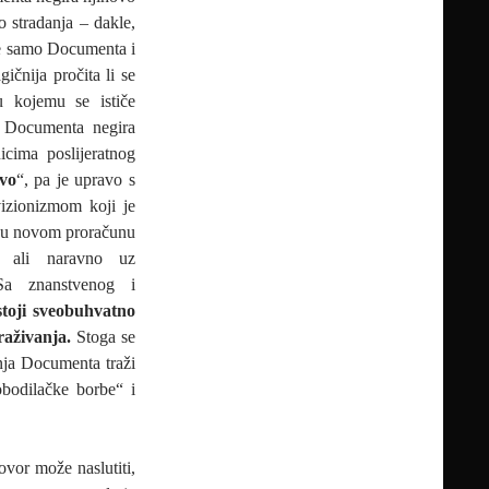
 stradanja – dakle,
oje samo Documenta i
ičnija pročita li se
u kojemu se ističe
 Documenta negira
icima poslijeratnog
vo
“, pa je upravo s
vizionizmom koji je
e u novom proračunu
“, ali naravno uz
Sa znanstvenog i
toji sveobuhvatno
traživanja.
Stoga se
anja Documenta traži
bodilačke borbe“ i
ovor može naslutiti,