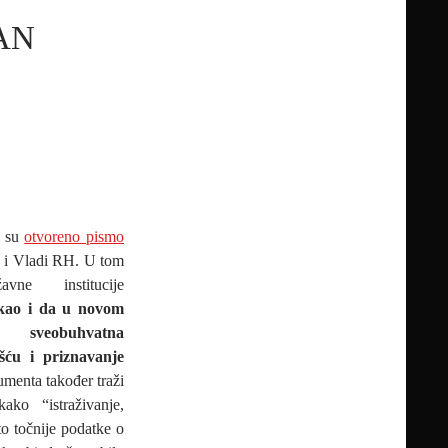
AN
i su
otvoreno pismo
u i Vladi RH. U tom
ne institucije
 kao i da u novom
veobuhvatna
ošću i priznavanje
menta također traži
ako “istraživanje,
što točnije podatke o