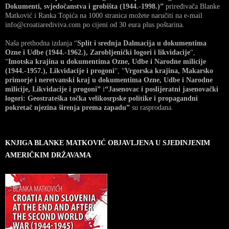
Dokumenti, svjedočanstva i grobišta (1944.-1998.)”
priređivača Blanke
Matković i Ranka Topića na 1000 stranica možete naručiti na e-mail
info@croatiarediviva.com po cijeni od 30 eura plus poštarina.
Naša prethodna izdanja “
Split i srednja Dalmacija u dokumentima
Ozne i Udbe (1944.-1962.), Zarobljenički logori i likvidacije
“,
“
Imotska krajina u dokumentima Ozne, Udbe i Narodne milicije
(1944.-1957.), Likvidacije i progoni
“, “
Vrgorska krajina, Makarsko
primorje i neretvanski kraj u dokumentima Ozne, Udbe i Narodne
milicije, Likvidacije i progoni”
i
“Jasenovac i poslijeratni jasenovački
logori: Geostrateška točka velikosrpske politike i propagandni
pokretač njezina širenja prema zapadu”
su rasprodana.
KNJIGA BLANKE MATKOVIĆ OBJAVLJENA U SJEDINJENIM
AMERIČKIM DRŽAVAMA