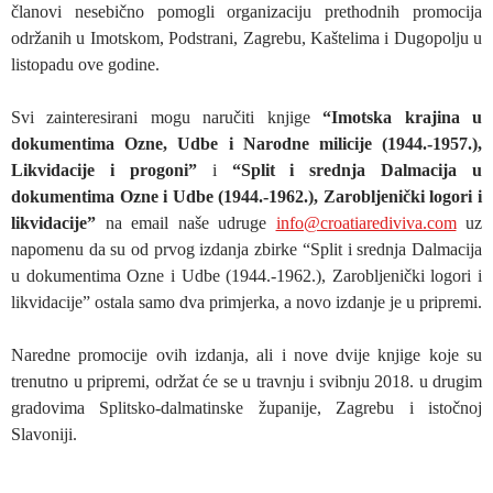
članovi nesebično pomogli organizaciju prethodnih promocija
održanih u Imotskom, Podstrani, Zagrebu, Kaštelima i Dugopolju u
listopadu ove godine.
Svi zainteresirani mogu naručiti knjige
“Imotska krajina u
dokumentima Ozne, Udbe i Narodne milicije (1944.-1957.),
Likvidacije i progoni”
i
“Split i srednja Dalmacija u
dokumentima Ozne i Udbe (1944.-1962.), Zarobljenički logori i
likvidacije”
na email naše udruge
info@croatiarediviva.com
uz
napomenu da su od prvog izdanja zbirke “Split i srednja Dalmacija
u dokumentima Ozne i Udbe (1944.-1962.), Zarobljenički logori i
likvidacije” ostala samo dva primjerka, a novo izdanje je u pripremi.
Naredne promocije ovih izdanja, ali i nove dvije knjige koje su
trenutno u pripremi, održat će se u travnju i svibnju 2018. u drugim
gradovima Splitsko-dalmatinske županije, Zagrebu i istočnoj
Slavoniji.