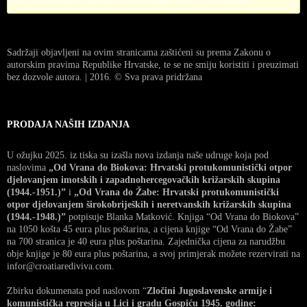
Sadržaji objavljeni na ovim stranicama zaštićeni su prema Zakonu o
autorskim pravima Republike Hrvatske, te se ne smiju koristiti i preuzimati
bez dozvole autora. | 2016. © Sva prava pridržana
PRODAJA NAŠIH IZDANJA
U ožujku 2025. iz tiska su izašla nova izdanja naše udruge koja pod
naslovima
„Od Vrana do Biokova: Hrvatski protukomunistički otpor
djelovanjem imotskih i zapadnohercegovačkih križarskih skupina
(1944.-1951.)”
i
„Od Vrana do Žabe: Hrvatski protukomunistički
otpor djelovanjem širokobrijeških i neretvanskih križarskih skupina
(1944.-1948.)”
potpisuje Blanka Matković. Knjiga “Od Vrana do Biokova”
na 1050 košta 45 eura plus poštarina, a cijena knjige “Od Vrana do Žabe”
na 700 stranica je 40 eura plus poštarina. Zajednička cijena za narudžbu
obje knjige je 80 eura plus poštarina, a svoj primjerak možete rezervirati na
infor@croatiarediviva.com.
Zbirku dokumenata pod naslovom “
Zločini Jugoslavenske armije i
komunistička represija u Lici i gradu Gospiću 1945. godine: