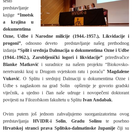
šesto
predstavljanje
knjige
“Imotsk
a krajina u
dokumentima
Ozne, Udbe i Narodne milicije (1944.-1957.), Likvidacije i
progoni”
, odnosno deveto predstavljanje našeg prethodnog
izdanja
“Split i srednja Dalmacija u dokumentima Ozne i Udbe
(1944.-1962.), Zarobljenički logori i likvidacije”
priređivačice
Blanke Matković
i suradnice na našem projektu “Biokovsko-
neretvanski kraj u Drugom svjetskom ratu i poraću”
Magdalene
Vuković
. O Splitu i srednjoj Dalmaciji u dokumentima Ozne i
Udbe s naglaskom na grad Solin opširnije je govorio gradski
vijećnik, a ujedno i član naše udruge i novopečeni doktorant
povijesti na Filozofskom fakultetu u Splitu
Ivan Andabak
.
Ovim putem još jednom zahvaljujemo suorganizatorima ovog
predstavljanja
HVIDR-i Solin
,
Gradu Solinu
te posebno
Hrvatskoj stranci prava Splitsko-dalmatinske županije
čiji su