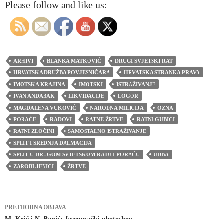
Please follow and like us:
ARHIVI
BLANKA MATKOVIĆ
DRUGI SVJETSKI RAT
HRVATSKA DRUŽBA POVJESNIČARA
HRVATSKA STRANKA PRAVA
IMOTSKA KRAJINA
IMOTSKI
ISTRAŽIVANJE
IVAN ANDABAK
LIKVIDACIJE
LOGOR
MAGDALENA VUKOVIĆ
NARODNA MILICIJA
OZNA
PORAĆE
RADOVI
RATNE ŽRTVE
RATNI GUBICI
RATNI ZLOČINI
SAMOSTALNO ISTRAŽIVANJE
SPLIT I SREDNJA DALMACIJA
SPLIT U DRUGOM SVJETSKOM RATU I PORAĆU
UDBA
ZAROBLJENICI
ŽRTVE
Navigacija
PRETHODNA OBJAVA
M. Koić i N. Banić: Jasenovački photoshop