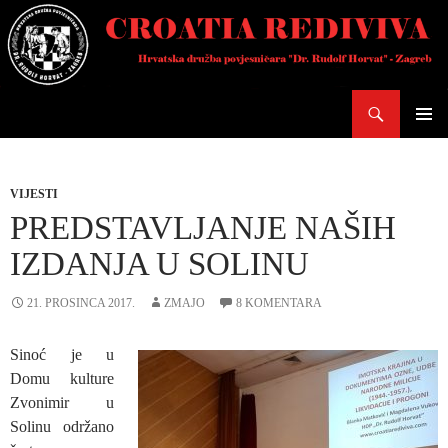
Skoči
do
sadržaja
Pretraži
PRIMAR
IZBORN
VIJESTI
PREDSTAVLJANJE NAŠIH
IZDANJA U SOLINU
21. PROSINCA 2017.
ZMAJO
8 KOMENTARA
Sinoć je u
Domu kulture
Zvonimir u
Solinu održano