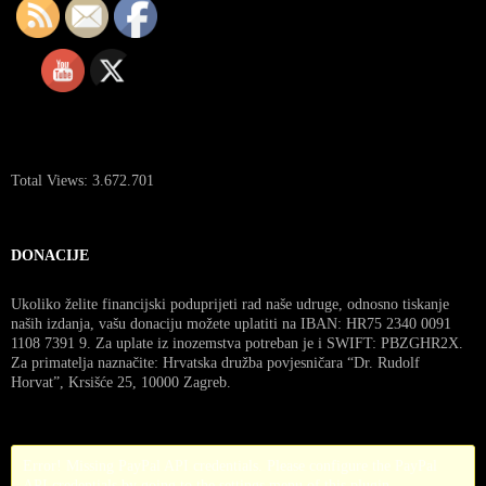
Total Views:
3.672.701
DONACIJE
Ukoliko želite financijski poduprijeti rad naše udruge, odnosno tiskanje
naših izdanja, vašu donaciju možete uplatiti na IBAN: HR75 2340 0091
1108 7391 9. Za uplate iz inozemstva potreban je i SWIFT: PBZGHR2X.
Za primatelja naznačite: Hrvatska družba povjesničara “Dr. Rudolf
Horvat”, Krsišće 25, 10000 Zagreb.
Error! Missing PayPal API credentials. Please configure the PayPal
API credentials by going to the settings menu of this plugin.