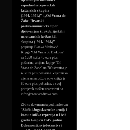
djelovanjem imotskih i
zapadnohercegovačkih
križarskih skupina
(1944.-1951.)”
i
„Od Vrana do
Žabe: Hrvatski
protukomunistički otpor
djelovanjem širokobrijeških i
neretvanskih križarskih
skupina (1944.-1948.)”
potpisuje Blanka Matković.
Knjiga “Od Vrana do Biokova”
na 1050 košta 45 eura plus
poštarina, a cijena knjige “Od
Vrana do Žabe” na 700 stranica je
40 eura plus poštarina. Zajednička
cijena za narudžbu obje knjige je
80 eura plus poštarina, a svoj
primjerak možete rezervirati na
infor@croatiarediviva.com.
Zbirku dokumenata pod naslovom
“
Zločini Jugoslavenske armije i
komunistička represija u Lici i
gradu Gospiću 1945. godine:
Dokumenti, svjedočanstva i