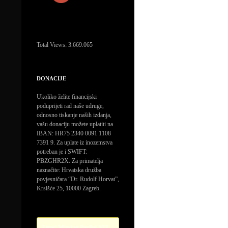
Total Views:
3.669.065
DONACIJE
Ukoliko želite financijski
poduprijeti rad naše udruge,
odnosno tiskanje naših izdanja,
vašu donaciju možete uplatiti na
IBAN: HR75 2340 0091 1108
7391 9. Za uplate iz inozemstva
potreban je i SWIFT:
PBZGHR2X. Za primatelja
naznačite: Hrvatska družba
povjesničara “Dr. Rudolf Horvat”,
Krsišće 25, 10000 Zagreb.
Error! Missing PayPal API