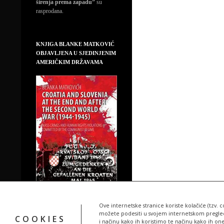
širenja prema zapadu”
su
rasprodana.
KNJIGA BLANKE MATKOVIĆ
OBJAVLJENA U SJEDINJENIM
AMERIČKIM DRŽAVAMA
Ove internetske stranice koriste kolačiće (tzv. c
možete podesiti u svojem internetskom pregledn
COOKIES
i načinu kako ih koristimo te načinu kako ih on