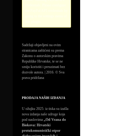
credentials. Please configure
the PayPal API credentials by
going to the settings menu of
this plugin.
Sadržaji objavljeni na ovim
stranicama zaštićeni su prema
Zakonu o autorskim pravima
Republike Hrvatske, te se ne
smiju koristiti i preuzimati bez
dozvole autora. | 2016. © Sva
prava pridržana
PRODAJA NAŠIH IZDANJA
U ožujku 2025. iz tiska su izašla
nova izdanja naše udruge koja
pod naslovima
„Od Vrana do
Biokova: Hrvatski
protukomunistički otpor