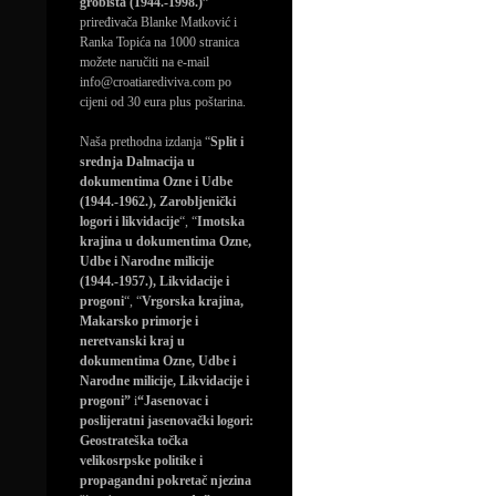
grobišta (1944.-1998.)”
priređivača Blanke Matković i
Ranka Topića na 1000 stranica
možete naručiti na e-mail
info@croatiarediviva.com po
cijeni od 30 eura plus poštarina.
Naša prethodna izdanja “
Split i
srednja Dalmacija u
dokumentima Ozne i Udbe
(1944.-1962.), Zarobljenički
logori i likvidacije
“, “
Imotska
krajina u dokumentima Ozne,
Udbe i Narodne milicije
(1944.-1957.), Likvidacije i
progoni
“, “
Vrgorska krajina,
Makarsko primorje i
neretvanski kraj u
dokumentima Ozne, Udbe i
Narodne milicije, Likvidacije i
progoni”
i
“Jasenovac i
poslijeratni jasenovački logori:
Geostrateška točka
velikosrpske politike i
propagandni pokretač njezina