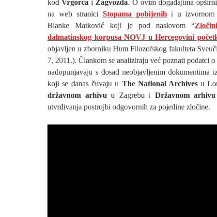
kod
Vrgorca
i
Zagvozda
. O ovim događajima opširnij
na web stranici
Stopama pobijenih
i u izvornom 
Blanke Matković koji je pod naslovom “
Zločin
dalmatinskog korpusa NOVJ u Hercegovini počet
objavljen u zborniku Hum Filozofskog fakulteta Sveuči
7, 2011.). Člankom se analiziraju već poznati podatci 
nadopunjavaju s dosad neobjavljenim dokumentima iz
koji se danas čuvaju u
The National Archives
u Lo
državnom arhivu
u Zagrebu i
Državnom arhivu 
utvrđivanja postrojbi odgovornih za pojedine zločine.