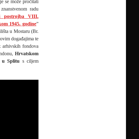
e se može pročitati
znanstvenom radu
i postrojba VIII.
kom 1945. godine
”
lišta u Mostaru (Br.
o ovim događajima te
 arhivskih fondova
ndonu,
Hrvatskom
u Splitu
s ciljem