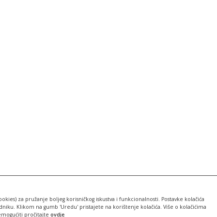
ookies) za pružanje boljeg korisničkog iskustva i funkcionalnosti. Postavke kolačića
iku. Klikom na gumb 'Uredu' pristajete na korištenje kolačića. Više o kolačićima
emogućiti pročitajte
ovdje