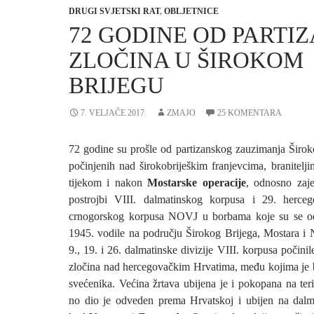
DRUGI SVJETSKI RAT
,
OBLJETNICE
72 GODINE OD PARTI
ZLOČINA U ŠIROKOM
BRIJEGU
7. VELJAČE 2017.
ZMAJO
25 KOMENTARA
72 godine su prošle od partizanskog zauzimanja Široko
počinjenih nad širokobriješkim franjevcima, branitelji
tijekom i nakon
Mostarske operacije
, odnosno zaje
postrojbi VIII. dalmatinskog korpusa i 29. hercego
crnogorskog korpusa NOVJ u borbama koje su se od
1945. vodile na području Širokog Brijega, Mostara i N
9., 19. i 26. dalmatinske divizije VIII. korpusa počinil
zločina nad hercegovačkim Hrvatima, među kojima je bi
svećenika. Većina žrtava ubijena je i pokopana na ter
no dio je odveden prema Hrvatskoj i ubijen na dalma