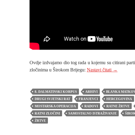
Ovdje izdvajamo dio tog rada u kojemu su citirani par
72 GODIN
zločinima u Širokom Brijegu:
Nastavi čitati
→
8. DALMATINSKI KORPUS
ARHIVI
BLANKA MATKO
DRUGI SVJETSKI RAT
FRANJEVCI
HERCEGOVINA
MOSTARSKA OPERACIJA
RADOVI
RATNE ŽRTVE
RATNI ZLOČINI
SAMOSTALNO ISTRAŽIVANJE
ŠIROK
ŽRTVE