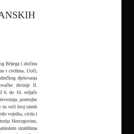
ZANSKIH
g Brijega i zločina
ma i civilima. Uoči,
dničkog djelovanja
vačke divizije II.
 6. do 16. veljače
evesinja, postrojbe
e su veći broj ratnih
lo vojnika, civila i
itoriju Hercegovine,
tinskim stratištima