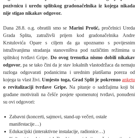
pozivnicu i uredu splitskog gradonačelnika iz kojega nikada
nije stigao nikakav odgovor.
Dana 28.8. o.g. obratili smo se
Marini Protić,
pročelnici Ureda
Grada Splita, zatraživši prijem kod gradonačelnika Andre
Krstulovića Opare s ciljem da ga upoznamo s povijesnim
istraživanjima stradanja stanovništva pod različitim režimima u
splitskoj tvrđavi Gripe.
Do ovog trenutka nismo dobili nikakav
odgovor
, pa se tako čini da je stav lokalnih vlastodržaca da nemaju
razloga odgovarati podanicima i urednim platišama poreza od
kojega ta vlast živi.
Umjesto toga, Grad Split je pokrenuo
anketu
o revitalizaciji tvrđave Gripe.
Na pitanje o sadržajima koji bi
građane motivirali na češće posjete spomenutoj tvrđavi, ponuđeni
su ovi odgovori:
Zabavni (koncerti, sajmovi, stand-up večeri, ostale
manifestacije…)
Edukacijski (interaktivne instalacije, radionice…)