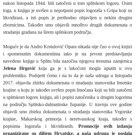
nakon listopada 1944. bili zatočeni u tom splitskom logoru. Osim
toga, u knjigu je uvršen u nepotpuni popis logoraša s Gripa koji su
likvidirani, a isti popis je prethodno objavljen u nekim drugim
zbornicima. Također smo objavili mnoštvo drugih dokumenata o
stradanju građana na širem splitskom području.
Moguće je da Andro Krstulović Opara nikada nije čuo o ovoj knjizi
i spomenutim dokumentima iako je na prvom predstavljanju
navedene knjige u Splitu bila nazočna njegova trenutna zamjenica
Jelena Hrgović
koja ga je s lakoćom mogla uputiti u ovu
problemtiku. Podsjetit ćemo i na to da je naša udruga u listopadu
2017. objavila zbirku dokumenata o stradanju stanovnika Imotske
krajine u koju je također uvršen popis Imoćana koji su bili zatočeni
u splitskom logoru knjigu, ali i popisi zatočenika u drugim logorima
na području Splitsko-dalmatinske županije. U travnju ove godine
objavili smo zbirku dokumenata o stradanju stanovnika Vrgorske
krajine, Makarskog primorja i neretvanskog kraja, također s
popisima logoraša i likvidiranih.
Promocije ovih izdanja
organizirane su diljem Hrvatske, a naša udruga je poslala