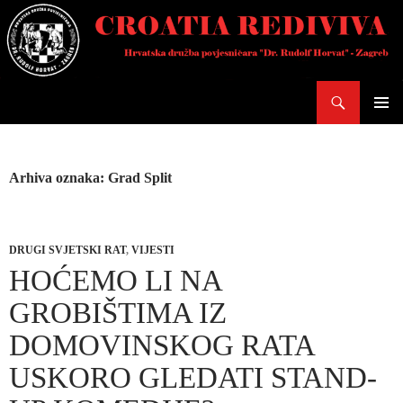
Skoči
do
sadržaja
Pretraži
PRIMAR
IZBORN
Arhiva oznaka: Grad Split
DRUGI SVJETSKI RAT
,
VIJESTI
HOĆEMO LI NA
GROBIŠTIMA IZ
DOMOVINSKOG RATA
USKORO GLEDATI STAND-