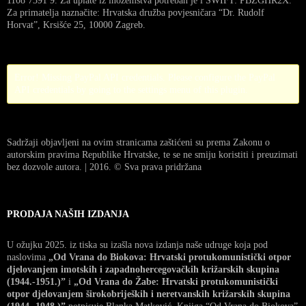
1108 7391 9. Za uplate iz inozemstva potreban je i SWIFT: PBZGHR2X.
Za primatelja naznačite: Hrvatska družba povjesničara “Dr. Rudolf
Horvat”, Krsišće 25, 10000 Zagreb.
Error! Missing PayPal API credentials. Please configure the PayPal
API credentials by going to the settings menu of this plugin.
Sadržaji objavljeni na ovim stranicama zaštićeni su prema Zakonu o
autorskim pravima Republike Hrvatske, te se ne smiju koristiti i preuzimati
bez dozvole autora. | 2016. © Sva prava pridržana
PRODAJA NAŠIH IZDANJA
U ožujku 2025. iz tiska su izašla nova izdanja naše udruge koja pod
naslovima
„Od Vrana do Biokova: Hrvatski protukomunistički otpor
djelovanjem imotskih i zapadnohercegovačkih križarskih skupina
(1944.-1951.)”
i
„Od Vrana do Žabe: Hrvatski protukomunistički
otpor djelovanjem širokobrijeških i neretvanskih križarskih skupina