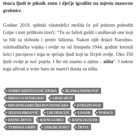
tisuća ljudi te piknik zonu i dječje igralište na mjestu masovne
grobnice
.
Godine 2019. splitski vlastodršci možda će još jednom pohoditi
Gripe i tom prilikom izreći: “Tu su fašisti gušili i uništavali one koji
su bili za slobodu i protiv fašizma. Nakon njih dolazi Narodno-
oslobodilačka vojska i ovdje su od listopada 1944. godine krenuli
krici i pucnjava i toga se sjećaju ljudi koji su živjeli ovdje. Oko 350
ljudi ovdje je noć pojela. I što mi znamo o njima –
ništa
“. I nakon
toga uživati u wine baru ne mareći doista za ništa.
ANDRO KRSTULOVIĆ OPARA
BLANKA MATKOVIĆ
DRUGI SVJETSKI RAT
GRAD SPLIT
HRVATSKA DRUŽBA POVJESNIČARA
ISTRAŽIVANJE
JELENA HRGOVIĆ
LIKVIDACIJE
LOGOR
PORAĆE
RATNE ŽRTVE
RATNI GUBICI
RATNI ZLOČINI
TVRĐAVA GRIPE
ZAROBLJENICI
ŽRTVE