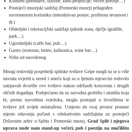
Kulturni (predstave, izložbe, kino-projekcije, večeri poezije…)
Postojeći muzejski sadržaj (Pomorski muzej) prilagođen
suvremenom korisniku (interaktivan postav, proširena stvarnost i
dr.)
Obiteljski i rekreacijJski sadržaji (piknik zona, dječje igralište,
park…)
Ugostiteljski (caffe bar, pub…)
Gastro (restoran, bistro, kušaonica, wine bar…)
Ništa od navedenog
Mnogi redovitiji posjetitelji splitske tvrđave Gripe mogli su se u više
navrata uvjeriti u nered i smeće koji su u ljetnim mjesecim redovito
zatrpavali dvorište ove tvrđave nakon održanih koncerata i drugih
sličnih događaja. Podsjećamo da su navodna grobišta i stratišta koja
bi, prema navodima svjedoka, mogla postojati u dvorištima te
tvrđave još uvijek neistražena. Umjesto da ovaj prostor postane
mjesto odavanja počasti s edukativnim sadržajima uz postojeći
Državnim arhiv u Splitu i Pomorski muzej,
Grad Split i njegova
uprava nude nam stand-up večeri, pub i poeziju na mučilištu