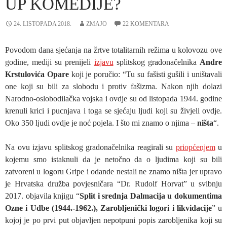
UP KOMEDIJE?
24. LISTOPADA 2018.
ZMAJO
22 KOMENTARA
Povodom dana sjećanja na žrtve totalitarnih režima u kolovozu ove
godine, mediji su prenijeli
izjavu
splitskog gradonačelnika
Andre
Krstulovića Opare
koji je poručio: “Tu su fašisti gušili i uništavali
one koji su bili za slobodu i protiv fašizma. Nakon njih dolazi
Narodno-oslobodilačka vojska i ovdje su od listopada 1944. godine
krenuli krici i pucnjava i toga se sjećaju ljudi koji su živjeli ovdje.
Oko 350 ljudi ovdje je noć pojela. I što mi znamo o njima –
ništa
“.
Na ovu izjavu splitskog gradonačelnika reagirali su
priopćenjem
u
kojemu smo istaknuli da je netočno da o ljudima koji su bili
zatvoreni u logoru Gripe i odande nestali ne znamo ništa jer upravo
je Hrvatska družba povjesničara “Dr. Rudolf Horvat” u svibnju
2017. objavila knjigu “
Split i srednja Dalmacija u dokumentima
Ozne i Udbe (1944.-1962.), Zarobljenički logori i likvidacije
” u
kojoj je po prvi put objavljen nepotpuni popis zarobljenika koji su