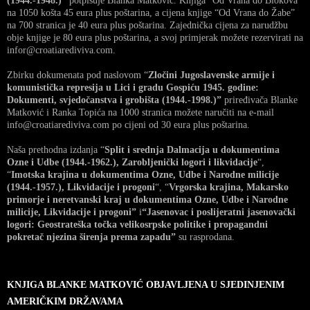
(1944.-1948.)”
potpisuje Blanka Matković. Knjiga “Od Vrana do Biokova”
na 1050 košta 45 eura plus poštarina, a cijena knjige “Od Vrana do Žabe”
na 700 stranica je 40 eura plus poštarina. Zajednička cijena za narudžbu
obje knjige je 80 eura plus poštarina, a svoj primjerak možete rezervirati na
infor@croatiarediviva.com.
Zbirku dokumenata pod naslovom “
Zločini Jugoslavenske armije i
komunistička represija u Lici i gradu Gospiću 1945. godine:
Dokumenti, svjedočanstva i grobišta (1944.-1998.)”
priređivača Blanke
Matković i Ranka Topića na 1000 stranica možete naručiti na e-mail
info@croatiarediviva.com po cijeni od 30 eura plus poštarina.
Naša prethodna izdanja “
Split i srednja Dalmacija u dokumentima
Ozne i Udbe (1944.-1962.), Zarobljenički logori i likvidacije
“,
“
Imotska krajina u dokumentima Ozne, Udbe i Narodne milicije
(1944.-1957.), Likvidacije i progoni
“, “
Vrgorska krajina, Makarsko
primorje i neretvanski kraj u dokumentima Ozne, Udbe i Narodne
milicije, Likvidacije i progoni”
i
“Jasenovac i poslijeratni jasenovački
logori: Geostrateška točka velikosrpske politike i propagandni
pokretač njezina širenja prema zapadu”
su rasprodana.
KNJIGA BLANKE MATKOVIĆ OBJAVLJENA U SJEDINJENIM
AMERIČKIM DRŽAVAMA