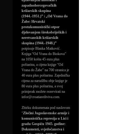
djelovanjem imotskih i
zapadnohercegovačkih
križarskih skupina
(1944.-1951.)”
i
„Od Vrana do
Žabe: Hrvatski
protukomunistički otpor
djelovanjem širokobrijeških i
neretvanskih križarskih
skupina (1944.-1948.)”
potpisuje Blanka Matković.
Knjiga “Od Vrana do Biokova”
na 1050 košta 45 eura plus
poštarina, a cijena knjige “Od
Vrana do Žabe” na 700 stranica je
40 eura plus poštarina. Zajednička
cijena za narudžbu obje knjige je
80 eura plus poštarina, a svoj
primjerak možete rezervirati na
infor@croatiarediviva.com.
Zbirku dokumenata pod naslovom
“
Zločini Jugoslavenske armije i
komunistička represija u Lici i
gradu Gospiću 1945. godine:
Dokumenti, svjedočanstva i