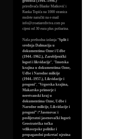
grobišta (1944.-1998.)”
priređivača Blanke Matković i
Ranka Topića na 1000 stranica
možete naručiti na e-mail
info@croatiarediviva.com po
cijeni od 30 eura plus poštarina.
Naša prethodna izdanja “
Split i
srednja Dalmacija u
dokumentima Ozne i Udbe
(1944.-1962.), Zarobljenički
logori i likvidacije
“, “
Imotska
krajina u dokumentima Ozne,
Udbe i Narodne milicije
(1944.-1957.), Likvidacije i
progoni
“, “
Vrgorska krajina,
Makarsko primorje i
neretvanski kraj u
dokumentima Ozne, Udbe i
Narodne milicije, Likvidacije i
progoni”
i
“Jasenovac i
poslijeratni jasenovački logori:
Geostrateška točka
velikosrpske politike i
propagandni pokretač njezina