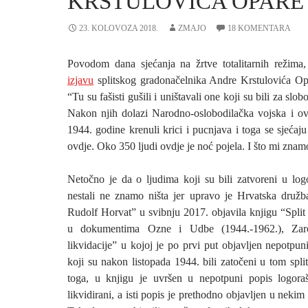
KRSTULOVIĆA OPARE
23. KOLOVOZA 2018.
ZMAJO
18 KOMENTARA
Povodom dana sjećanja na žrtve totalitarnih režima, 
izjavu
splitskog gradonačelnika Andre Krstulovića Opa
“Tu su fašisti gušili i uništavali one koji su bili za slob
Nakon njih dolazi Narodno-oslobodilačka vojska i ov
1944. godine krenuli krici i pucnjava i toga se sjećaju 
ovdje. Oko 350 ljudi ovdje je noć pojela. I što mi zna
Netočno je da o ljudima koji su bili zatvoreni u lo
nestali ne znamo ništa jer upravo je Hrvatska družb
Rudolf Horvat” u svibnju 2017. objavila knjigu “Split
u dokumentima Ozne i Udbe (1944.-1962.), Zarob
likvidacije” u kojoj je po prvi put objavljen nepotpun
koji su nakon listopada 1944. bili zatočeni u tom spl
toga, u knjigu je uvršen u nepotpuni popis logora
likvidirani, a isti popis je prethodno objavljen u neki