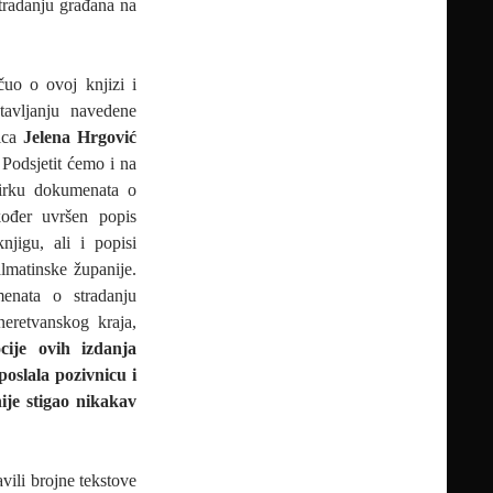
tradanju građana na
uo o ovoj knjizi i
avljanju navedene
nica
Jelena Hrgović
 Podsjetit ćemo i na
birku dokumenata o
kođer uvršen popis
njigu, ali i popisi
lmatinske županije.
enata o stradanju
neretvanskog kraja,
cije ovih izdanja
poslala pozivnicu i
ije stigao nikakav
vili brojne tekstove