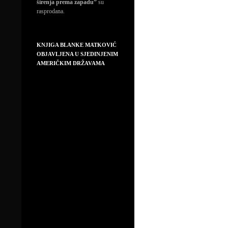
širenja prema zapadu”
su
rasprodana.
KNJIGA BLANKE MATKOVIĆ
OBJAVLJENA U SJEDINJENIM
AMERIČKIM DRŽAVAMA