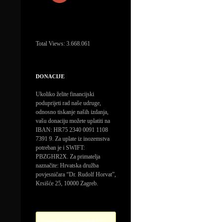
Total Views:
3.668.061
DONACIJE
Ukoliko želite financijski
poduprijeti rad naše udruge,
odnosno tiskanje naših izdanja,
vašu donaciju možete uplatiti na
IBAN: HR75 2340 0091 1108
7391 9. Za uplate iz inozemstva
potreban je i SWIFT:
PBZGHR2X. Za primatelja
naznačite: Hrvatska družba
povjesničara “Dr. Rudolf Horvat”,
Krsišće 25, 10000 Zagreb.
Error! Missing PayPal API