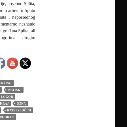
ije, posebno Splita,
nom arhivu u Splitu
rata i neposrednog
ementarno neznanje
h građana Splita, ali
m logorima i drugim
SKI RAT
IMOTSKI
LOGOR
 KRAJ
OZNA
RATNI ZLOČINI
RGORAC