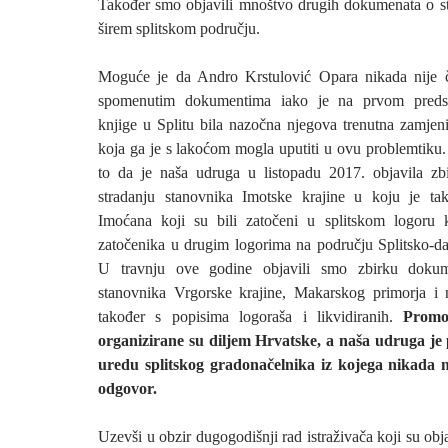
Također smo objavili mnoštvo drugih dokumenata o s
širem splitskom području.
Moguće je da Andro Krstulović Opara nikada nije č
spomenutim dokumentima iako je na prvom predst
knjige u Splitu bila nazočna njegova trenutna zamje
koja ga je s lakoćom mogla uputiti u ovu problemtiku.
to da je naša udruga u listopadu 2017. objavila z
stradanju stanovnika Imotske krajine u koju je ta
Imoćana koji su bili zatočeni u splitskom logoru k
zatočenika u drugim logorima na području Splitsko-da
U travnju ove godine objavili smo zbirku dokum
stanovnika Vrgorske krajine, Makarskog primorja i 
također s popisima logoraša i likvidiranih.
Promo
organizirane su diljem Hrvatske, a naša udruga je 
uredu splitskog gradonačelnika iz kojega nikada n
odgovor.
Uzevši u obzir dugogodišnji rad istraživača koji su obja