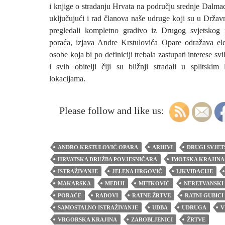
i knjige o stradanju Hrvata na području srednje Dalmac
uključujući i rad članova naše udruge koji su u Držav
pregledali kompletno gradivo iz Drugog svjetskog 
poraća, izjava Andre Krstulovića Opare odražava el
osobe koja bi po definiciji trebala zastupati interese svi
i svih obitelji čiji su bližnji stradali u splitski
lokacijama.
Please follow and like us:
ANDRO KRSTULOVIĆ OPARA
ARHIVI
DRUGI SVJET
HRVATSKA DRUŽBA POVJESNIČARA
IMOTSKA KRAJINA
ISTRAŽIVANJE
JELENA HRGOVIĆ
LIKVIDACIJE
MAKARSKA
MEDIJI
METKOVIĆ
NERETVANSKI
PORAĆE
RADOVI
RATNE ŽRTVE
RATNI GUBICI
SAMOSTALNO ISTRAŽIVANJE
UDBA
UDRUGA
V
VRGORSKA KRAJINA
ZAROBLJENICI
ŽRTVE