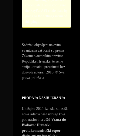
credentials. Please configure
the PayPal API credentials by
going to the settings menu of
this plugin.
Sadržaji objavljeni na ovim
stranicama zaštićeni su prema
Zakonu o autorskim pravima
Republike Hrvatske, te se ne
smiju koristiti i preuzimati bez
dozvole autora. | 2016. © Sva
prava pridržana
PRODAJA NAŠIH IZDANJA
U ožujku 2025. iz tiska su izašla
nova izdanja naše udruge koja
pod naslovima
„Od Vrana do
Biokova: Hrvatski
protukomunistički otpor