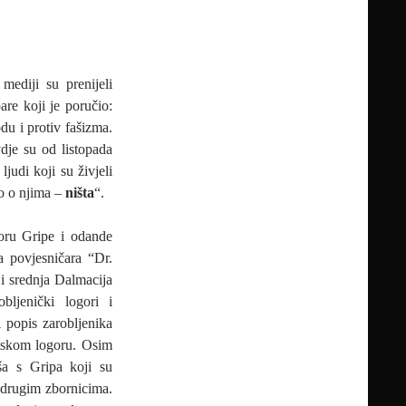
mediji su prenijeli
re koji je poručio:
odu i protiv fašizma.
dje su od listopada
ljudi koji su živjeli
mo o njima –
ništa
“.
goru Gripe i odande
a povjesničara “Dr.
 i srednja Dalmacija
ljenički logori i
i popis zarobljenika
itskom logoru. Osim
ša s Gripa koji su
m drugim zbornicima.