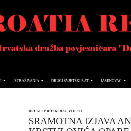
I
ISTRAŽIVANJA
DRUGI SVJETSKI RAT
JASENOVAC
DRUGI SVJETSKI RAT
,
VIJESTI
SRAMOTNA IZJAVA A