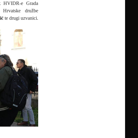
nik HVIDR-e Grada
č Hrvatske družbe
ić
te drugi uzvanici.