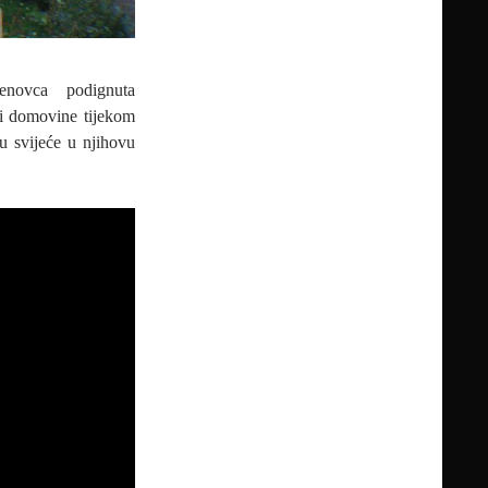
novca podignuta
ni domovine tijekom
u svijeće u njihovu