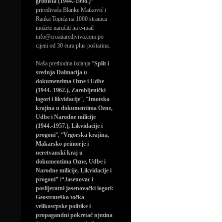
grobišta (1944.-1998.)”
priređivača Blanke Matković i
Ranka Topića na 1000 stranica
možete naručiti na e-mail
info@croatiarediviva.com po
cijeni od 30 eura plus poštarina.
Naša prethodna izdanja “
Split i
srednja Dalmacija u
dokumentima Ozne i Udbe
(1944.-1962.), Zarobljenički
logori i likvidacije
“, “
Imotska
krajina u dokumentima Ozne,
Udbe i Narodne milicije
(1944.-1957.), Likvidacije i
progoni
“, “
Vrgorska krajina,
Makarsko primorje i
neretvanski kraj u
dokumentima Ozne, Udbe i
Narodne milicije, Likvidacije i
progoni”
i
“Jasenovac i
poslijeratni jasenovački logori:
Geostrateška točka
velikosrpske politike i
propagandni pokretač njezina