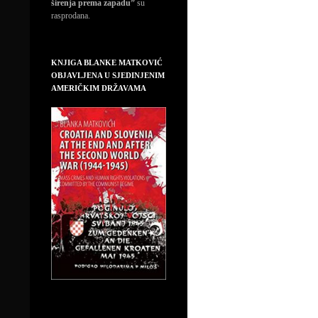
širenja prema zapadu”
su
rasprodana.
KNJIGA BLANKE MATKOVIĆ
OBJAVLJENA U SJEDINJENIM
AMERIČKIM DRŽAVAMA