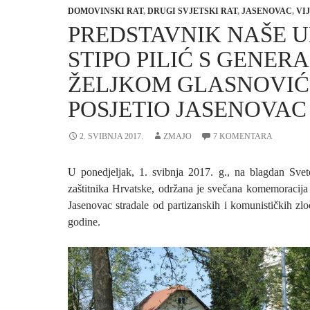
DOMOVINSKI RAT
,
DRUGI SVJETSKI RAT
,
JASENOVAC
,
VI
PREDSTAVNIK NAŠE 
STIPO PILIĆ S GENER
ŽELJKOM GLASNOVI
POSJETIO JASENOVAC
2. SVIBNJA 2017.
ZMAJO
7 KOMENTARA
U ponedjeljak, 1. svibnja 2017. g., na blagdan Sve
zaštitnika Hrvatske, održana je svečana komemoracija 
Jasenovac stradale od partizanskih i komunističkih zl
godine.