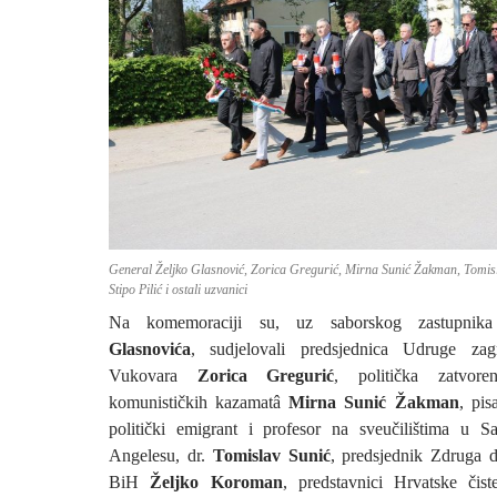
General Željko Glasnović, Zorica Gregurić, Mirna Sunić Žakman, Tomisl
Stipo Pilić i ostali uzvanici
Na komemoraciji su, uz saborskog zastupnik
Glasnovića
, sudjelovali predsjednica Udruge zagr
Vukovara
Zorica Gregurić
, politička zatvore
komunističkih kazamatâ
Mirna Sunić Žakman
, pis
politički emigrant i profesor na sveučilištima u S
Angelesu, dr.
Tomislav Sunić
, predsjednik Zdruga 
BiH
Željko Koroman
, predstavnici Hrvatske čist