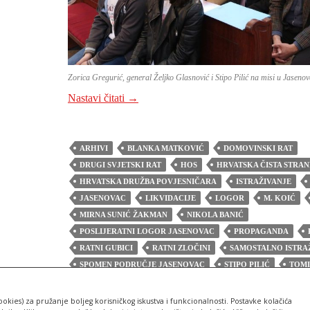
Zorica Gregurić, general Željko Glasnović i Stipo Pilić na misi u Jaseno
PREDSTAVNIK NAŠE UDRUGE STI
Nastavi čitati
→
ARHIVI
BLANKA MATKOVIĆ
DOMOVINSKI RAT
DRUGI SVJETSKI RAT
HOS
HRVATSKA ČISTA STRA
HRVATSKA DRUŽBA POVJESNIČARA
ISTRAŽIVANJE
JASENOVAC
LIKVIDACIJE
LOGOR
M. KOIĆ
MIRNA SUNIĆ ŽAKMAN
NIKOLA BANIĆ
POSLIJERATNI LOGOR JASENOVAC
PROPAGANDA
RATNI GUBICI
RATNI ZLOČINI
SAMOSTALNO ISTRA
SPOMEN PODRUČJE JASENOVAC
STIPO PILIĆ
TOMI
ŽELJKO GLASNOVIĆ
ZORICA GREGURIĆ
ŽRTVE
ookies) za pružanje boljeg korisničkog iskustva i funkcionalnosti. Postavke kolačića