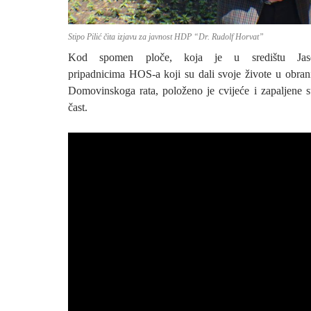
Stipo Pilić čita izjavu za javnost HDP “Dr. Rudolf Horvat”
Kod spomen ploče, koja je u središtu Jase
pripadnicima HOS-a koji su dali svoje živote u obra
Domovinskoga rata, položeno je cvijeće i zapaljene s
čast.