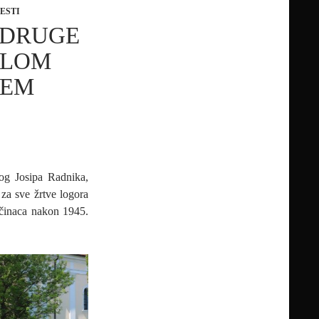
JESTI
UDRUGE
ALOM
ĆEM
tog Josipa Radnika,
za sve žrtve logora
očinaca nakon 1945.