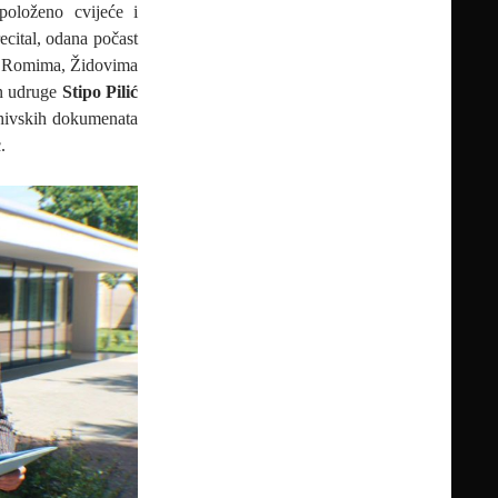
položeno cvijeće i
recital, odana počast
, Romima, Židovima
an udruge
Stipo Pilić
arhivskih dokumenata
.