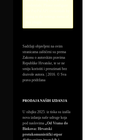
credentials. Please configure
the PayPal API credentials by
going to the settings menu of
this plugin.
Sadržaji objavljeni na ovim
stranicama zaštićeni su prema
Zakonu o autorskim pravima
Republike Hrvatske, te se ne
smiju koristiti i preuzimati bez
dozvole autora. | 2016. © Sva
prava pridržana
PRODAJA NAŠIH IZDANJA
U ožujku 2025. iz tiska su izašla
nova izdanja naše udruge koja
pod naslovima
„Od Vrana do
Biokova: Hrvatski
protukomunistički otpor