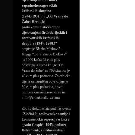
djelovanjem imotskih i
zapadnohercegovačkih
križarskih skupina
(1944.-1951.)”
i
„Od Vrana do
Žabe: Hrvatski
protukomunistički otpor
djelovanjem širokobrijeških i
neretvanskih križarskih
skupina (1944.-1948.)”
potpisuje Blanka Matković.
Knjiga “Od Vrana do Biokova”
na 1050 košta 45 eura plus
poštarina, a cijena knjige “Od
Vrana do Žabe” na 700 stranica je
40 eura plus poštarina. Zajednička
cijena za narudžbu obje knjige je
80 eura plus poštarina, a svoj
primjerak možete rezervirati na
infor@croatiarediviva.com.
Zbirku dokumenata pod naslovom
“
Zločini Jugoslavenske armije i
komunistička represija u Lici i
gradu Gospiću 1945. godine:
Dokumenti, svjedočanstva i