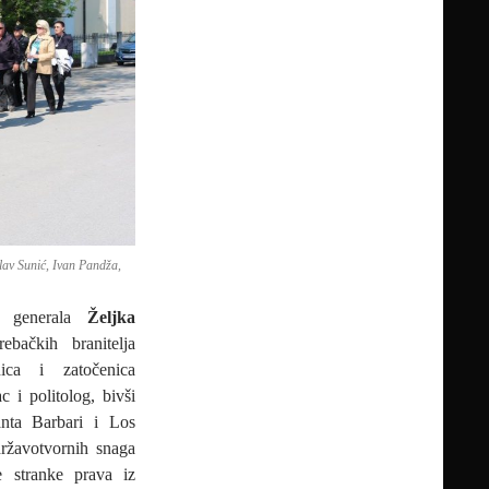
av Sunić, Ivan Pandža,
a generala
Željka
ebačkih branitelja
nica i zatočenica
ac i politolog, bivši
anta Barbari i Los
državotvornih snaga
e stranke prava iz