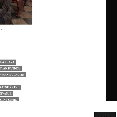
vcu
PO PILIĆ S GENERALOM ŽELJKOM GLASNOVIĆEM POSJET
NKA PRAVA
IVAN PANDŽA
MANIPULACIJE
RATNE ŽRTVE
ŽIVANJE
SLAV SUNIĆ