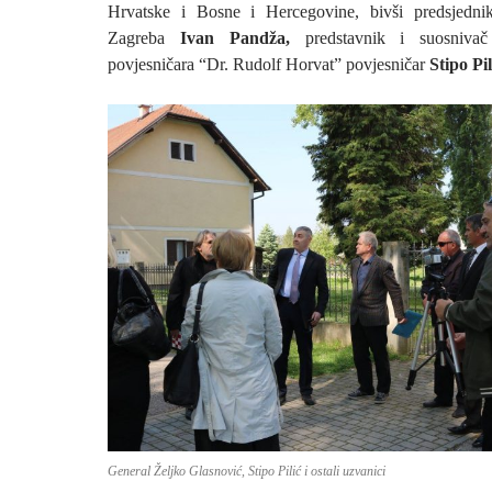
Hrvatske i Bosne i Hercegovine, bivši predsjed
Zagreba
Ivan Pandža,
predstavnik i suosniva
povjesničara “Dr. Rudolf Horvat” povjesničar
Stipo Pil
General Željko Glasnović, Stipo Pilić i ostali uzvanici