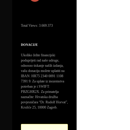
Total Views:
3.669.373
DONACIJE
Ukoliko želite financijski
poduprijeti rad naše udruge,
odnosno tiskanje naših izdanja,
vašu donaciju možete uplatiti na
IBAN: HR75 2340 0091 1108
7391 9. Za uplate iz inozemstva
potreban je i SWIFT:
PBZGHR2X. Za primatelja
naznačite: Hrvatska družba
povjesničara “Dr. Rudolf Horvat”,
Krsišće 25, 10000 Zagreb.
Error! Missing PayPal API