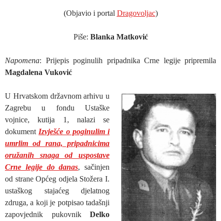
(Objavio i portal
Dragovoljac
)
Piše:
Blanka Matković
Napomena
: Prijepis poginulih pripadnika Crne legije pripremila
Magdalena Vuković
U Hrvatskom državnom arhivu u
Zagrebu u fondu Ustaške
vojnice, kutija 1, nalazi se
dokument
Izvješće o poginulim i
umrlim od rana, pripadnicima
oružanih snaga od uspostave
Crne legije do danas
, sačinjen
od strane Općeg odjela Stožera I.
ustaškog stajaćeg djelatnog
zdruga, a koji je potpisao tadašnji
zapovjednik pukovnik
Delko