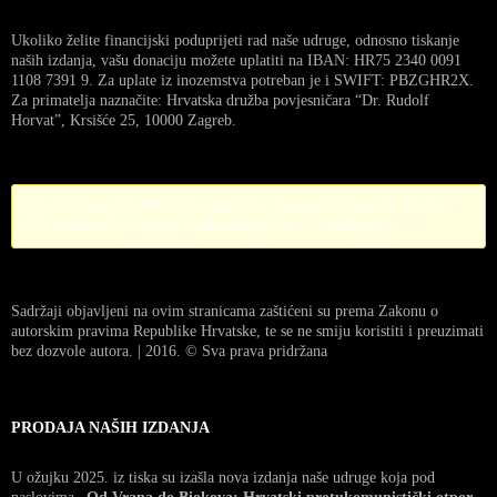
Ukoliko želite financijski poduprijeti rad naše udruge, odnosno tiskanje
naših izdanja, vašu donaciju možete uplatiti na IBAN: HR75 2340 0091
1108 7391 9. Za uplate iz inozemstva potreban je i SWIFT: PBZGHR2X.
Za primatelja naznačite: Hrvatska družba povjesničara “Dr. Rudolf
Horvat”, Krsišće 25, 10000 Zagreb.
Error! Missing PayPal API credentials. Please configure the PayPal
API credentials by going to the settings menu of this plugin.
Sadržaji objavljeni na ovim stranicama zaštićeni su prema Zakonu o
autorskim pravima Republike Hrvatske, te se ne smiju koristiti i preuzimati
bez dozvole autora. | 2016. © Sva prava pridržana
PRODAJA NAŠIH IZDANJA
U ožujku 2025. iz tiska su izašla nova izdanja naše udruge koja pod