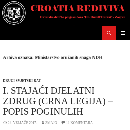
Skoči
do
sadržaja
Pretraži
PRIMAR
IZBORN
Arhiva oznaka: Ministarstvo oružanih snaga NDH
DRUGI SVJETSKI RAT
I. STAJAĆI DJELATNI
ZDRUG (CRNA LEGIJA) –
POPIS POGINULIH
24. VELJAČE 2017.
ZMAJO
11 KOMENTARA