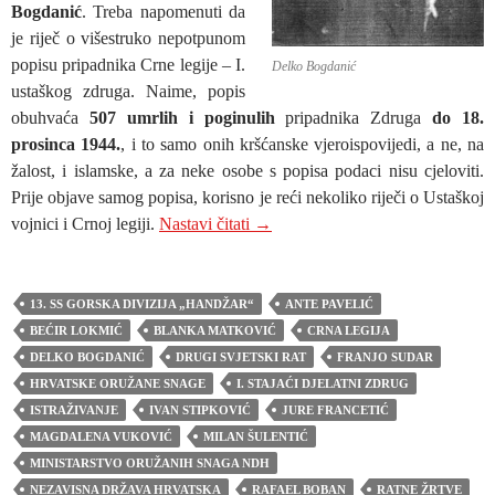
Bogdanić
. Treba napomenuti da
je riječ o višestruko nepotpunom
popisu pripadnika Crne legije – I.
Delko Bogdanić
ustaškog zdruga. Naime, popis
obuhvaća
507 umrlih i poginulih
pripadnika Zdruga
do 18.
prosinca 1944.
, i to samo onih kršćanske vjeroispovijedi, a ne, na
žalost, i islamske, a za neke osobe s popisa podaci nisu cjeloviti.
Prije objave samog popisa, korisno je reći nekoliko riječi o Ustaškoj
I. STAJAĆI DJELATNI ZDRUG
vojnici i Crnoj legiji.
Nastavi čitati
→
13. SS GORSKA DIVIZIJA „HANDŽAR“
ANTE PAVELIĆ
BEĆIR LOKMIĆ
BLANKA MATKOVIĆ
CRNA LEGIJA
DELKO BOGDANIĆ
DRUGI SVJETSKI RAT
FRANJO SUDAR
HRVATSKE ORUŽANE SNAGE
I. STAJAĆI DJELATNI ZDRUG
ISTRAŽIVANJE
IVAN STIPKOVIĆ
JURE FRANCETIĆ
MAGDALENA VUKOVIĆ
MILAN ŠULENTIĆ
MINISTARSTVO ORUŽANIH SNAGA NDH
NEZAVISNA DRŽAVA HRVATSKA
RAFAEL BOBAN
RATNE ŽRTVE